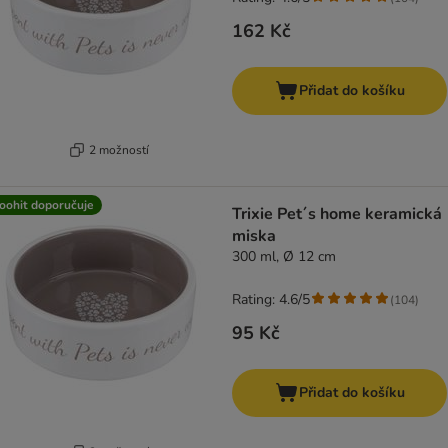
162 Kč
Přidat do košíku
2 možností
oohit doporučuje
Trixie Pet´s home keramická
miska
300 ml, Ø 12 cm
Rating: 4.6/5
(
104
)
95 Kč
Přidat do košíku