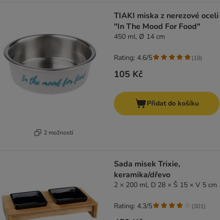
TIAKI miska z nerezové oceli
"In The Mood For Food"
450 ml, Ø 14 cm
Rating: 4.6/5
(
18
)
105 Kč
Přidat do košíku
2 možností
Sada misek Trixie,
keramika/dřevo
2 × 200 ml, D 28 × Š 15 × V 5 cm
Rating: 4.3/5
(
301
)