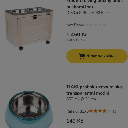
Modern Living úložný box s
miskami Inari
D 53 x Š 30 x V 43,5 cm
Not Rated
1 469 Kč
1 469 Kč / kus
Přidat do košíku
TIAKI protiskluzová miska,
transparentní modrá
850 ml, Ø 21 cm
Rating: 3.9/5
(
13
)
149 Kč