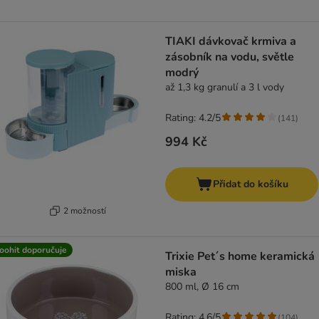
TIAKI dávkovač krmiva a
zásobník na vodu, světle
modrý
až 1,3 kg granulí a 3 l vody
Rating: 4.2/5
(
141
)
994 Kč
Přidat do košíku
2 možností
oohit doporučuje
Trixie Pet´s home keramická
miska
800 ml, Ø 16 cm
Rating: 4.6/5
(
104
)