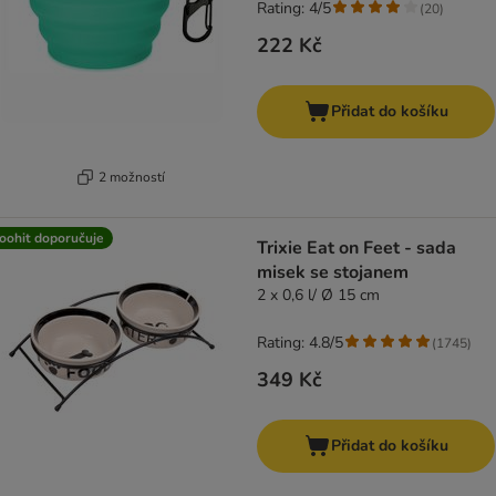
Rating: 4/5
(
20
)
222 Kč
Přidat do košíku
2 možností
oohit doporučuje
Trixie Eat on Feet - sada
misek se stojanem
2 x 0,6 l/ Ø 15 cm
Rating: 4.8/5
(
1745
)
349 Kč
Přidat do košíku