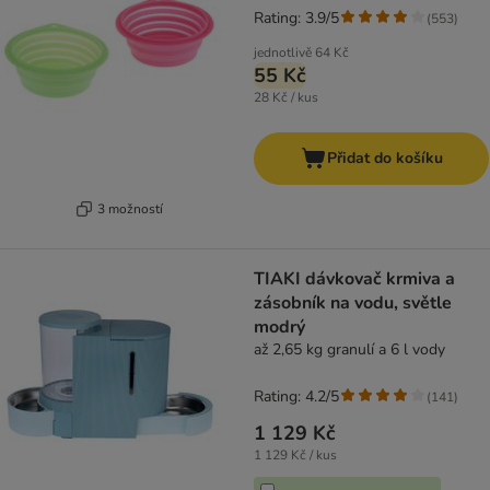
Rating: 3.9/5
(
553
)
jednotlivě
64 Kč
55 Kč
28 Kč / kus
Přidat do košíku
3 možností
TIAKI dávkovač krmiva a
zásobník na vodu, světle
modrý
až 2,65 kg granulí a 6 l vody
Rating: 4.2/5
(
141
)
1 129 Kč
1 129 Kč / kus