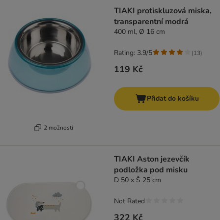
TIAKI protiskluzová miska,
transparentní modrá
400 ml, Ø 16 cm
Rating: 3.9/5
(
13
)
119 Kč
Přidat do košíku
2 možností
TIAKI Aston jezevčík
podložka pod misku
D 50 x Š 25 cm
Not Rated
322 Kč