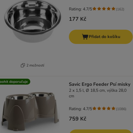
Rating: 4.7/5
(
162
)
177 Kč
Přidat do košíku
2 možností
oohit doporučuje
Savic Ergo Feeder Psí misky
2 x 1,5 l, Ø 18,5 cm, výška 28,0
cm
Rating: 4.7/5
(
1086
)
759 Kč