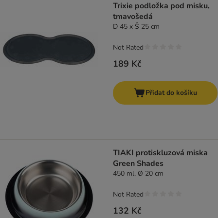
Trixie podložka pod misku,
tmavošedá
D 45 x Š 25 cm
Not Rated
189 Kč
Přidat do košíku
TIAKI protiskluzová miska
Green Shades
450 ml, Ø 20 cm
Not Rated
132 Kč