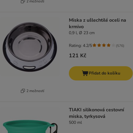
2 možností
Miska z ušlechtilé oceli na
krmivo
0,9 l, Ø 23 cm
Rating: 4.2/5
(
576
)
121 Kč
Přidat do košíku
2 možností
TIAKI silikonová cestovní
miska, tyrkysová
500 ml