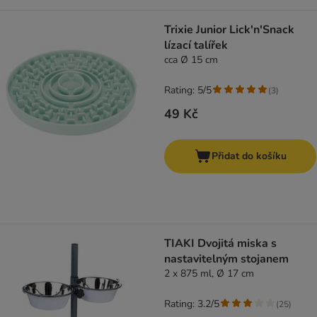
Trixie Junior Lick'n'Snack
lízací talířek
cca Ø 15 cm
Rating: 5/5
(
3
)
49 Kč
Přidat do košíku
TIAKI Dvojitá miska s
nastavitelným stojanem
2 x 875 ml, Ø 17 cm
Rating: 3.2/5
(
25
)