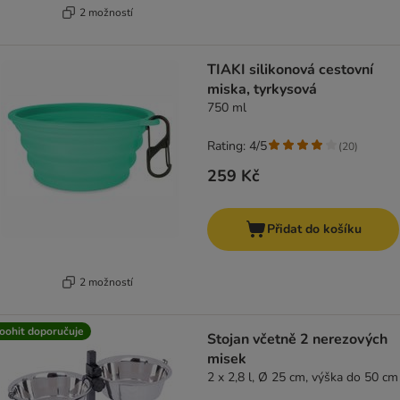
2 možností
TIAKI silikonová cestovní
miska, tyrkysová
750 ml
Rating: 4/5
(
20
)
259 Kč
Přidat do košíku
2 možností
oohit doporučuje
Stojan včetně 2 nerezových
misek
2 x 2,8 l, Ø 25 cm, výška do 50 cm