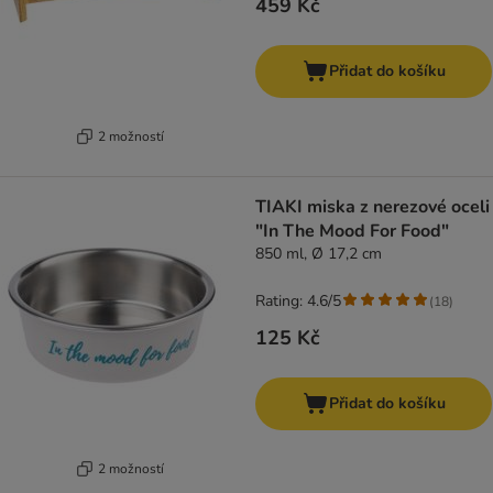
459 Kč
Přidat do košíku
2 možností
TIAKI miska z nerezové oceli
"In The Mood For Food"
850 ml, Ø 17,2 cm
Rating: 4.6/5
(
18
)
125 Kč
Přidat do košíku
2 možností