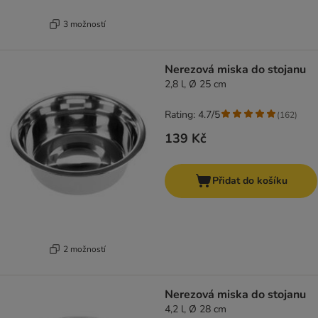
3 možností
Nerezová miska do stojanu
2,8 l, Ø 25 cm
Rating: 4.7/5
(
162
)
139 Kč
Přidat do košíku
2 možností
Nerezová miska do stojanu
4,2 l, Ø 28 cm