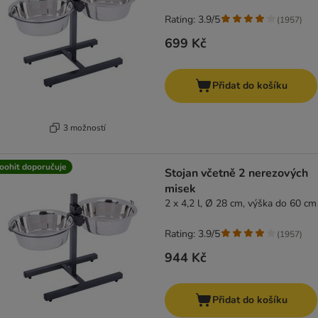
Rating: 3.9/5
(
1957
)
699 Kč
Přidat do košíku
3 možností
oohit doporučuje
Stojan včetně 2 nerezových
misek
2 x 4,2 l, Ø 28 cm, výška do 60 cm
Rating: 3.9/5
(
1957
)
944 Kč
Přidat do košíku