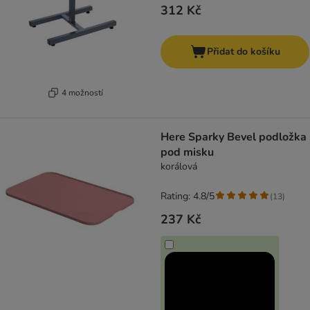
312 Kč
Přidat do košíku
4 možností
Here Sparky Bevel podložka
pod misku
korálová
Rating: 4.8/5
(
13
)
237 Kč