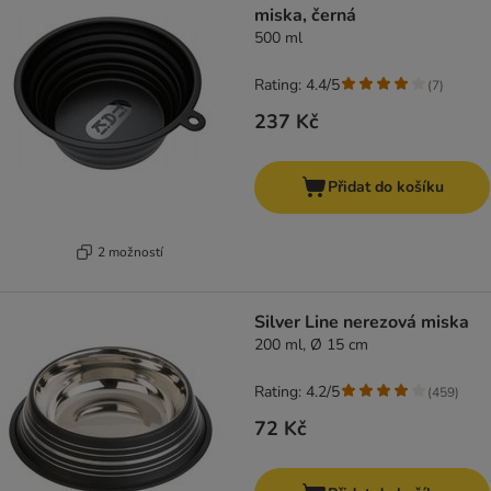
miska, černá
500 ml
Rating: 4.4/5
(
7
)
237 Kč
Přidat do košíku
2 možností
Silver Line nerezová miska
200 ml, Ø 15 cm
Rating: 4.2/5
(
459
)
72 Kč