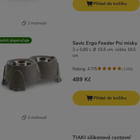
Přidat do košíku
2 možností
oohit doporučuje
Savic Ergo Feeder Psí misky
2 x 0,85 l, Ø 15,5 cm, výška 18,5
cm
Rating: 4.7/5
(
1086
)
489 Kč
Přidat do košíku
2 možností
TIAKI silikonová cestovní