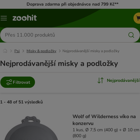
Doprava zdarma při objednávce nad 799 Kč**
Menu
Hledat
produkty
Psi
Misky & podložky
Nejprodávanější misky a podložky
Nejprodávanější misky a podložky
Nejprodávanější
Filtrovat
1 - 48 of 51 výsledků
product items have been changed
Wolf of Wilderness víko na
konzervu
1 kus, Ø 7,5 cm (400 g) + Ø 10 cm
(800 g)