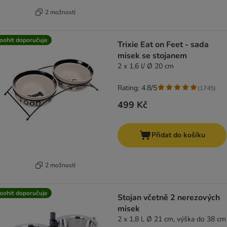
2 možností
oohit doporučuje
Trixie Eat on Feet - sada
misek se stojanem
2 x 1,6 l/ Ø 20 cm
Rating: 4.8/5
(
1745
)
499 Kč
Přidat do košíku
2 možností
oohit doporučuje
Stojan včetně 2 nerezových
misek
2 x 1,8 l, Ø 21 cm, výška do 38 cm