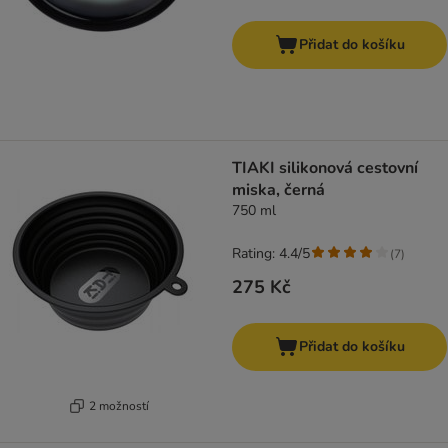
Přidat do košíku
TIAKI silikonová cestovní
miska, černá
750 ml
Rating: 4.4/5
(
7
)
275 Kč
Přidat do košíku
2 možností