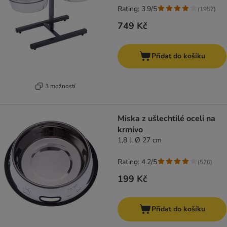
Rating: 3.9/5
(
1957
)
749 Kč
Přidat do košíku
3 možností
Miska z ušlechtilé oceli na
krmivo
1,8 l, Ø 27 cm
Rating: 4.2/5
(
576
)
199 Kč
Přidat do košíku