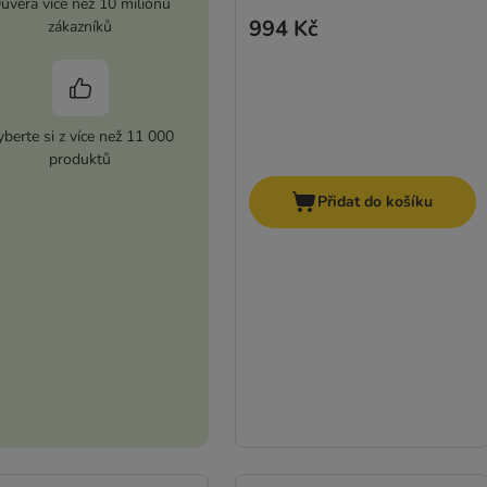
ůvěra více než 10 milionů
994 Kč
zákazníků
berte si z více než 11 000
produktů
Přidat do košíku