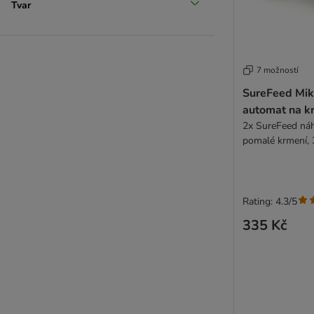
Tvar
7 možností
SureFeed Mik
automat na k
2x SureFeed náh
pomalé krmení, 
Rating: 4.3/5
335 Kč