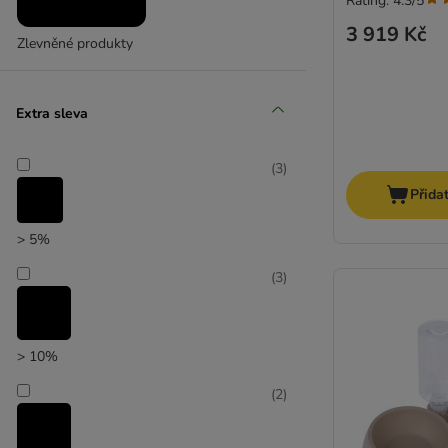
Rating: 4.3/5
3 919 Kč
Zlevněné produkty
Extra sleva
(
3
)
Přida
> 5%
(
3
)
> 10%
(
2
)