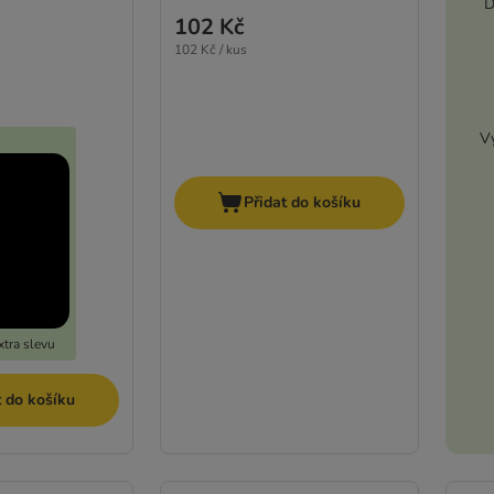
D
102 Kč
102 Kč / kus
Vy
Přidat do košíku
tra slevu
t do košíku