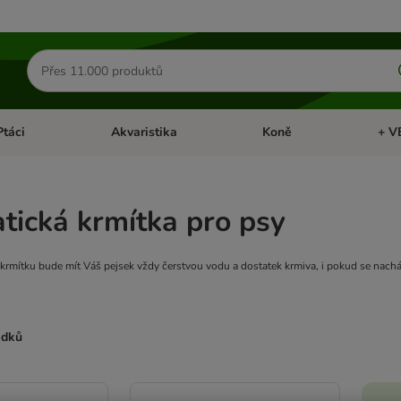
Hledat
produkty
Ptáci
Akvaristika
Koně
+ V
vřít menu: Malá zvířata
Otevřít menu: Ptáci
Otevřít menu: Akvaristika
Otevří
ická krmítka pro psy
rmítku bude mít Váš pejsek vždy čerstvou vodu a dostatek krmiva, i pokud se nachá
edků
ve been changed