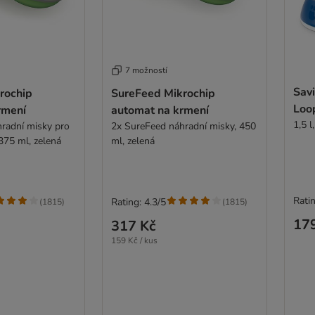
7 možností
Sav
rochip
SureFeed Mikrochip
Loo
rmení
automat na krmení
1,5 l
radní misky pro
2x SureFeed náhradní misky, 450
375 ml, zelená
ml, zelená
Ratin
Rating: 4.3/5
(
1815
)
(
1815
)
17
317 Kč
159 Kč / kus