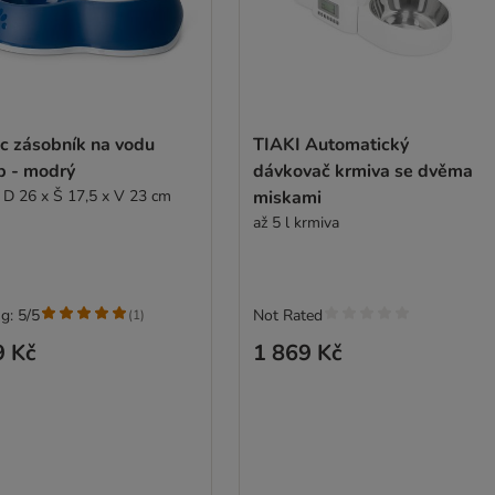
ic zásobník na vodu
TIAKI Automatický
p - modrý
dávkovač krmiva se dvěma
, D 26 x Š 17,5 x V 23 cm
miskami
až 5 l krmiva
g: 5/5
Not Rated
(
1
)
9 Kč
1 869 Kč