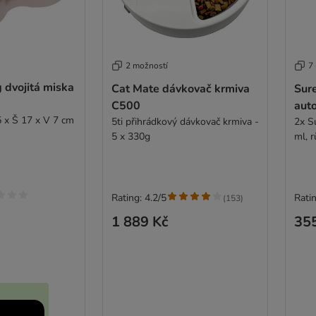
2 možností
7
 dvojitá miska
Cat Mate dávkovač krmiva
Sur
C500
aut
5 x Š 17 x V 7 cm
5ti přihrádkový dávkovač krmiva -
2x S
5 x 330g
ml, 
Rating: 4.2/5
Ratin
(
153
)
1 889 Kč
35