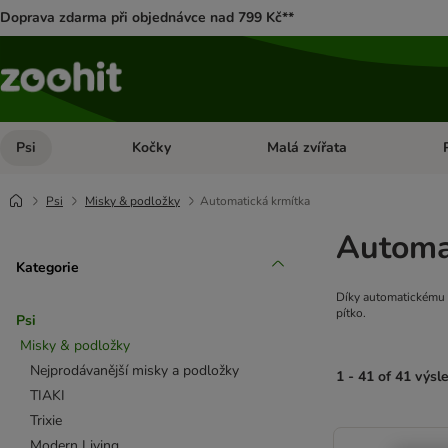
Doprava zdarma při objednávce nad 799 Kč**
Psi
Kočky
Malá zvířata
Otevřít menu: Psi
Otevřít menu: Kočky
Ote
Psi
Misky & podložky
Automatická krmítka
Automat
Kategorie
Díky automatickému k
pítko.
Psi
Misky & podložky
Nejprodávanější misky a podložky
1 - 41 of 41 výsl
TIAKI
Trixie
product items ha
Modern Living