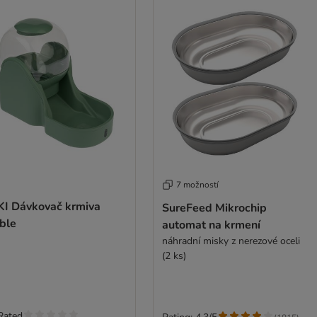
7 možností
KI Dávkovač krmiva
SureFeed Mikrochip
ble
automat na krmení
náhradní misky z nerezové oceli
(2 ks)
Rated