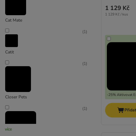
1 129 Kč
1 129 Kč / kus
Cat Mate
(
1
)
Catit
(
1
)
-25% Aktivovat Ex
Closer Pets
(
1
)
Přida
více