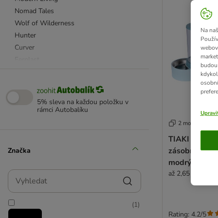
Nomad Tales
Wolf of Wilderness
Na naš
Hunter
Použív
Curver
webový
market
Ferplast
budou 
Karlie
kdykol
osobní
Nerezové misky
prefer
Plastové misky
5% sleva na každou položku v
Keramické misky
rámci Autobalíku
Upravi
Stojany na misky
2 možností
Automatická krmítka
TIAKI dávkov
Cestovní misky
zásobník na v
Značka
Pítka a fontánky
modrý
Zásobníky na krmivo
až 2,65 kg granu
Vyhledat
Podložky pod misky
Další doplňky
(
1
)
Rating: 4.2/5