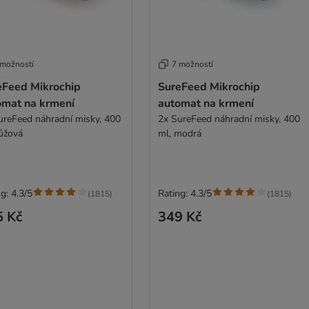
 možností
7 možností
eFeed Mikrochip
SureFeed Mikrochip
omat na krmení
automat na krmení
ureFeed náhradní misky, 400
2x SureFeed náhradní misky, 400
růžová
ml, modrá
g: 4.3/5
Rating: 4.3/5
(
1815
)
(
1815
)
5 Kč
349 Kč