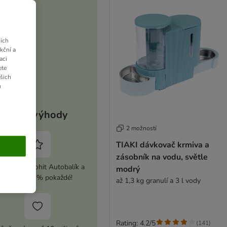
ich
kční a
aci
ete
ašich
u
Vaše výhody
2 možností
TIAKI dávkovač krmiva a
zásobník na vodu, světle
ivujte si zoohit Autobalík a
modrý
ušetřete 5 % pokaždé!
až 1,3 kg granulí a 3 l vody
Rating: 4.2/5
(
141
)