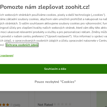
Pomozte nám zlepšovat zoohit.cz!
ich webových stránkách používáme cookies, pixely a další technologie („cookies“).
áme základní soubory cookies, abychom vám umožnili prohlížet a nakupovat na naš
ch stránkách. S vaším souhlasem aktivujeme soubory cookies pro výkonnostní, fun
ingové účely pro zlepšení kvality našich webových stránek, které vám díky této aktiv
moci ukazovat relevantní produkty a služby a pro personalizaci reklam. Změny můž
i provést v našem centru preferencí ("Upravit nastavení"). Více informací o správci v
ch údajů, o zpracovávaných osobních údajích a účelu zpracování naleznete v Centr
encí
Ochrana osobních údajů
t nastavení
zooplus Basics dávkovač
ač krmiva a
Souhlasím a dále
krmiva
odu, světle
Akt
až 3,5 litru granulí
Pouze nezbytné "Cookies"
lí a 6 l vody
Not Rated
(
141
)