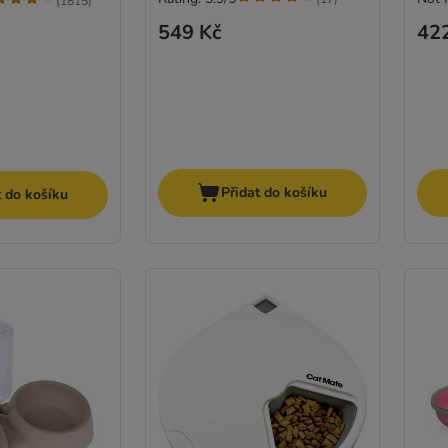
(
1815
)
549 Kč
42
Přidat do košíku
t do košíku