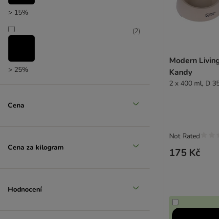
> 15%
(
2
)
Modern Living
> 25%
Kandy
2 x 400 ml, D 3
(
1
)
Cena
> 35%
Not Rated
(
1
)
Cena za kilogram
175 Kč
> 50%
Hodnocení