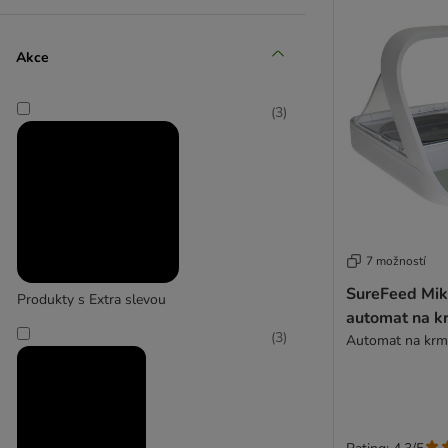
Modern Living
Akce
(
2
)
(
3
)
Petlibro
(
1
)
7 možností
savic
SureFeed Mik
Produkty s Extra slevou
automat na k
(
3
)
Automat na krm