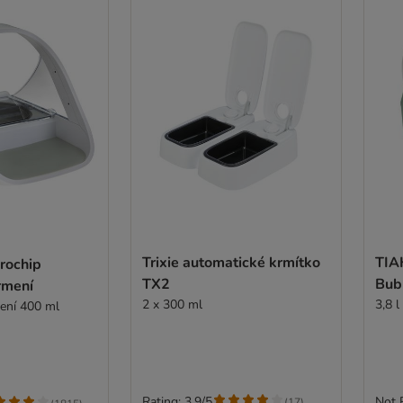
Trixie automatické krmítko
TIA
rochip
TX2
Bub
rmení
2 x 300 ml
3,8 l
ení 400 ml
Rating: 3.9/5
Not 
(
17
)