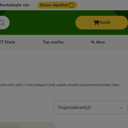
Kontaktujte nás
Znovu objednat
Košík
ET Dieta
Top značky
% Akce
t menu: Koně
Otevřít menu: + VET Dieta
Otevřít menu: Top znač
zíte mimo dům. V této kategorii jistě najdete vhodné automatické krmítko nebo
Nejprodávanější