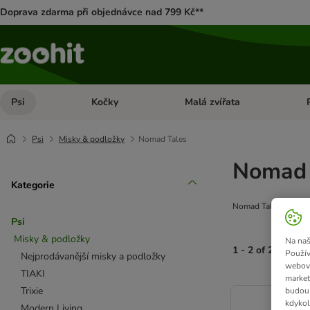
Doprava zdarma při objednávce nad 799 Kč**
Psi
Kočky
Malá zvířata
Otevřít menu: Psi
Otevřít menu: Kočky
Ote
Psi
Misky & podložky
Nomad Tales
Nomad 
Kategorie
Nomad Tales misky a
Psi
Misky & podložky
Na naš
1 - 2 of 2 výsled
Použív
Nejprodávanější misky a podložky
webový
TIAKI
market
product items ha
Trixie
budou 
kdykol
Modern Living