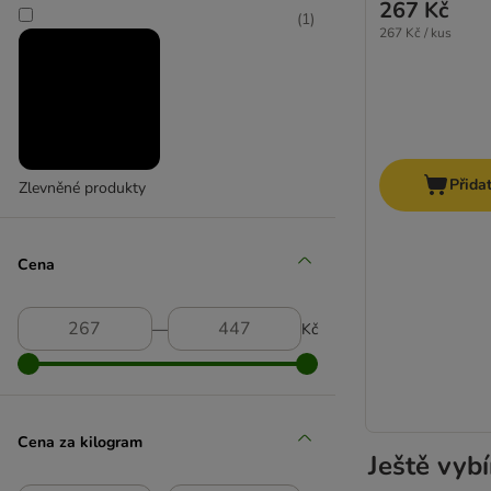
267 Kč
(
1
)
267 Kč / kus
Přida
Zlevněné produkty
Cena
―
Kč
Cena za kilogram
Ještě vybí