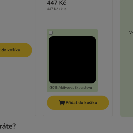
447 Kč
447 Kč / kus
Vy
t do košíku
-30% Aktivovat Extra slevu
Přidat do košíku
ráte?