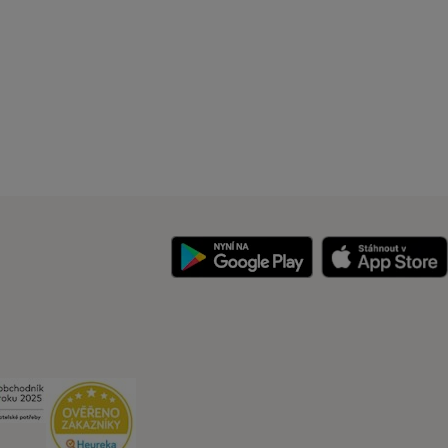
y
Security
Security