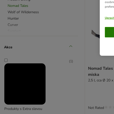
osobní
Nomad Tales
prefer
Wolf of Wilderness
Upravi
Hunter
Curver
Ferplast
Karlie
Nerezové misky
Akce
Plastové misky
Keramické misky
(
1
)
Stojany na misky
Nomad Tales S
Automatická krmítka
miska
Cestovní misky
2,5 l, cca Ø 20 
Pítka a fontánky
Zásobníky na krmivo
Podložky pod misky
Další doplňky
Not Rated
Produkty s Extra slevou