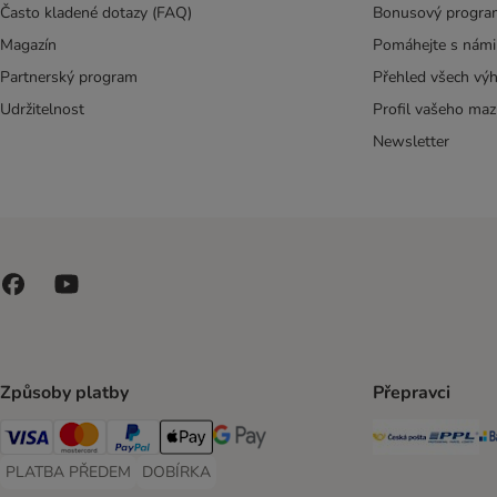
Často kladené dotazy (FAQ)
Bonusový progra
Magazín
Pomáhejte s námi
Partnerský program
Přehled všech vý
Udržitelnost
Profil vašeho maz
Newsletter
Způsoby platby
Přepravci
Česká poš
PP
Visa Payment Method
Mastercard Payment Method
PayPal Payment Method
Apple pay Payment Method
GooglePay Payment Method
PLATBA PŘEDEM
DOBÍRKA
PLATBA PŘEDEM Payment Method
DOBÍRKA Payment Method