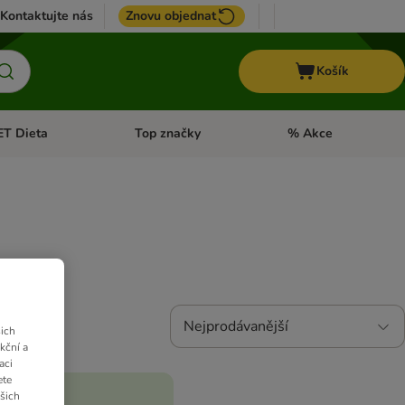
Kontaktujte nás
Znovu objednat
Košík
ET Dieta
Top značky
% Akce
t menu: Koně
Otevřít menu: + VET Dieta
Otevřít menu: Top znač
Nejprodávanější
ich
kční a
aci
ete
ašich