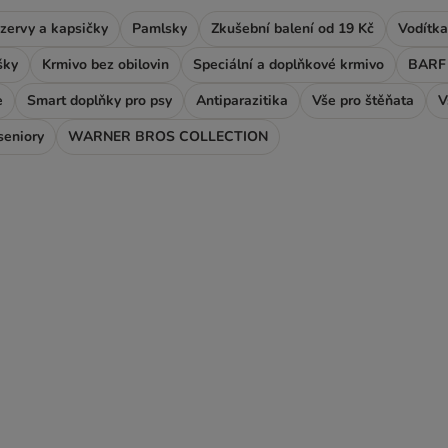
zervy a kapsičky
Pamlsky
Zkušební balení od 19 Kč
Vodítka
šky
Krmivo bez obilovin
Speciální a doplňkové krmivo
BARF 
e
Smart doplňky pro psy
Antiparazitika
Vše pro štěňata
V
seniory
WARNER BROS COLLECTION