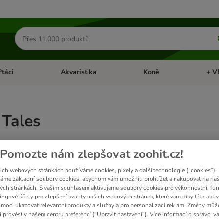
Hledat
produkty
Ptáci
Akvaristika
Koně
+ V
vřít menu: Malá zvířata
Otevřít menu: Ptáci
Otevřít menu: Akvaristika
Otevří
Tales
 podložky pro psy.
Pomozte nám zlepšovat zoohit.cz!
ich webových stránkách používáme cookies, pixely a další technologie („cookies“).
ků
áme základní soubory cookies, abychom vám umožnili prohlížet a nakupovat na naš
ch stránkách. S vaším souhlasem aktivujeme soubory cookies pro výkonnostní, fun
ingové účely pro zlepšení kvality našich webových stránek, které vám díky této aktiv
ve been changed
moci ukazovat relevantní produkty a služby a pro personalizaci reklam. Změny můž
i provést v našem centru preferencí ("Upravit nastavení"). Více informací o správci v