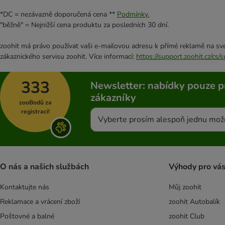
*DC = nezávazně doporučená cena **
Podmínky.
"běžně" = Nejnižší cena produktu za posledních 30 dní.
zoohit má právo používat vaši e-mailovou adresu k přímé reklamě na své
zákaznického servisu zoohit. Více informací:
https://support.zoohit.cz/cs
333
Newsletter: nabídky pouze p
zákazníky
zooBodů za
registraci!
Vyberte prosím alespoň jednu mož
O nás a našich službách
Výhody pro vá
Kontaktujte nás
Můj zoohit
Reklamace a vrácení zboží
zoohit Autobalík
Poštovné a balné
zoohit Club