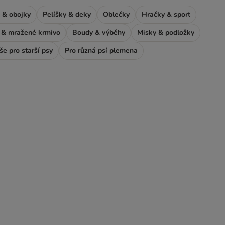
 & obojky
Pelíšky & deky
Oblečky
Hračky & sport
& mražené krmivo
Boudy & výběhy
Misky & podložky
še pro starší psy
Pro různá psí plemena