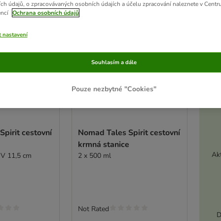
ch údajů, o zpracovávaných osobních údajích a účelu zpracování naleznete v Centr
encí
Ochrana osobních údajů
t nastavení
Souhlasím a dále
Pouze nezbytné "Cookies"
pirit cestovní
Nomad Tales Spirit cestovní
krmná stanice
Akt
x V 11,5 cm
2 x 500 ml
Not Rated
D