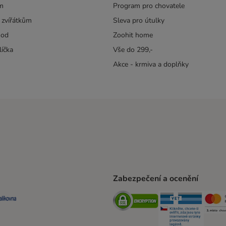
m
Program pro chovatele
 zvířátkům
Sleva pro útulky
hod
Zoohit home
líčka
Vše do 299,-
Akce - krmiva a doplňky
Zabezpečení a ocenění
ta Shipping Method
L Shipping Method
Balíkovna Shipping Method
Security
Securit