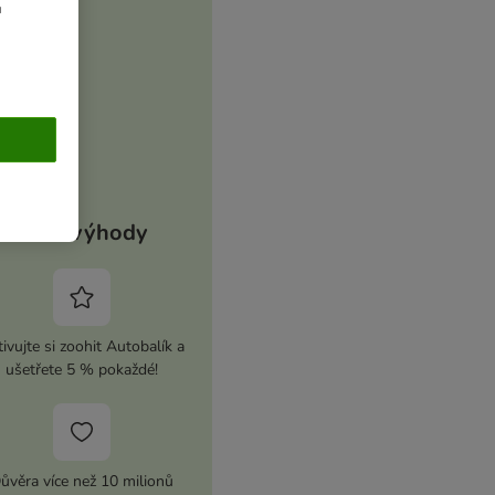
u
Vaše výhody
ivujte si zoohit Autobalík a
ušetřete 5 % pokaždé!
ůvěra více než 10 milionů