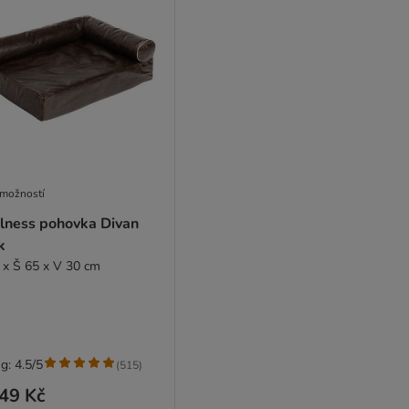
 možností
lness pohovka Divan
k
 x Š 65 x V 30 cm
g: 4.5/5
(
515
)
49 Kč