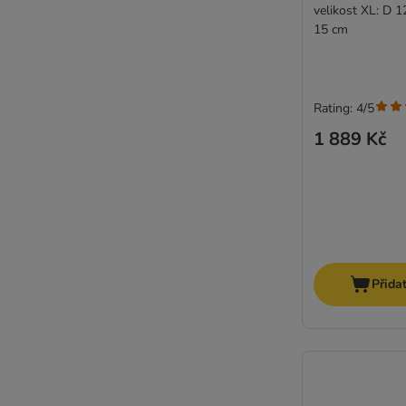
velikost XL: D 1
15 cm
Rating: 4/5
1 889 Kč
Přida