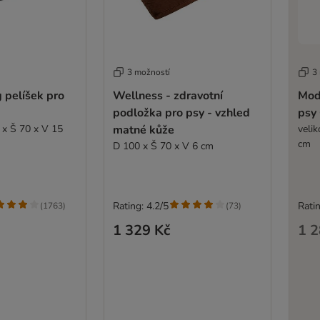
3 možností
3
 pelíšek pro
Wellness - zdravotní
Mode
podložka pro psy - vzhled
psy 
 x Š 70 x V 15
matné kůže
veli
cm
D 100 x Š 70 x V 6 cm
Rating: 4.2/5
Ratin
(
1763
)
(
73
)
1 329 Kč
1 2