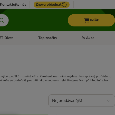
Kontaktujte nás
Znovu objednat
Košík
ET Dieta
Top značky
% Akce
t menu: Koně
Otevřít menu: + VET Dieta
Otevřít menu: Top znač
ý výběr pelíšků z umělé kůže. Zaručeně mezi nimi najdete i ten správný pro Vašeho
lé kůže se bude Váš pes cítit jako v sedmém nebi. Přejeme Vám při hledání toho
Nejprodávanější