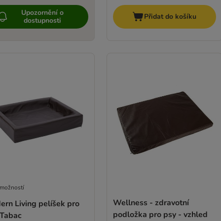
Upozornění o
Přidat do košíku
dostupnosti
 možností
Wellness - zdravotní
rn Living pelíšek pro
podložka pro psy - vzhled
 Tabac