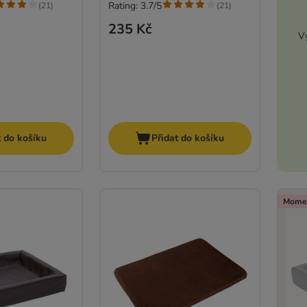
Rating: 3.7/5
(
21
)
(
21
)
235 Kč
Vy
t do košíku
Přidat do košíku
Momen