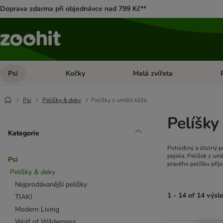
Doprava zdarma při objednávce nad 799 Kč**
Psi
Kočky
Malá zvířata
Otevřít menu: Psi
Otevřít menu: Kočky
Ote
Psi
Pelíšky & deky
Pelíšky z umělé kůže
Pelíšky
Kategorie
Pohodlný a útulný pe
pejska. Pelíšek z um
Psi
pravého pelíšku pří
Pelíšky & deky
Nejprodávanější pelíšky
1 - 14 of 14 výsl
TIAKI
Modern Living
product items ha
Wolf of Wilderness