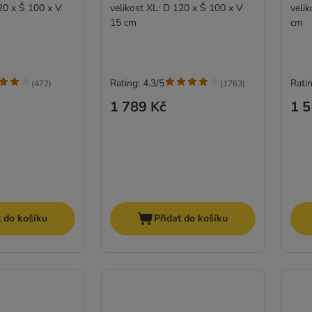
20 x Š 100 x V
velikost XL: D 120 x Š 100 x V
veli
15 cm
cm
Rating: 4.3/5
Ratin
(
472
)
(
1763
)
1 789 Kč
1 5
t do košíku
Přidat do košíku