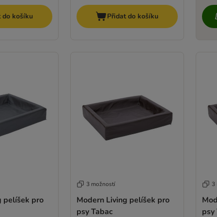
t do košíku
Přidat do košíku
3 možností
3
 pelíšek pro
Modern Living pelíšek pro
Mode
psy Tabac
psy