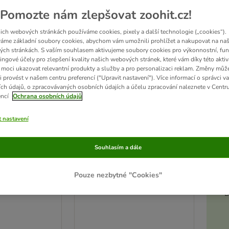
Pomozte nám zlepšovat zoohit.cz!
ich webových stránkách používáme cookies, pixely a další technologie („cookies“).
áme základní soubory cookies, abychom vám umožnili prohlížet a nakupovat na naš
ch stránkách. S vaším souhlasem aktivujeme soubory cookies pro výkonnostní, fun
ingové účely pro zlepšení kvality našich webových stránek, které vám díky této aktiv
moci ukazovat relevantní produkty a služby a pro personalizaci reklam. Změny můž
i provést v našem centru preferencí ("Upravit nastavení"). Více informací o správci v
ch údajů, o zpracovávaných osobních údajích a účelu zpracování naleznete v Centr
encí
Ochrana osobních údajů
t nastavení
Akt
3 možností
Souhlasím a dále
k Basic
Měkký pelíšek Basic
 18 cm
D 54 x Š 48 x V 11 cm
Pouze nezbytné "Cookies"
D