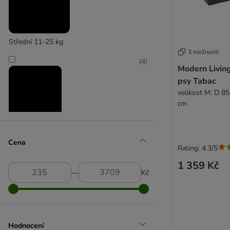
Střední 11-25 kg
3 možností
(
4
)
Modern Living
psy Tabac
velikost M: D 85
cm
Velcí 26-45 kg
Cena
Rating: 4.3/5
1 359 Kč
―
Kč
Hodnocení