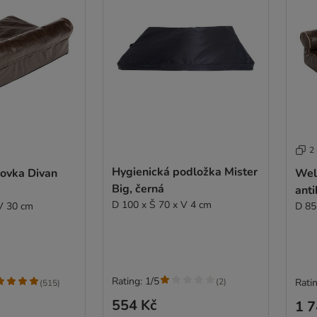
2
Hygienická podložka Mister
ovka Divan
Wel
Big, černá
anti
D 100 x Š 70 x V 4 cm
V 30 cm
D 85
Rating: 1/5
(
2
)
Ratin
(
515
)
554 Kč
1 7