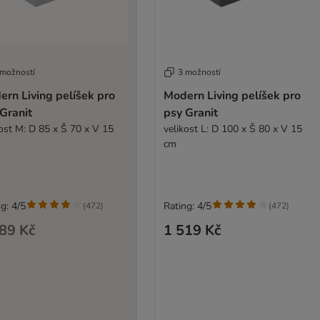
 možností
3 možností
rn Living pelíšek pro
Modern Living pelíšek pro
Granit
psy Granit
kost M: D 85 x Š 70 x V 15
velikost L: D 100 x Š 80 x V 15
cm
g: 4/5
Rating: 4/5
(
472
)
(
472
)
89 Kč
1 519 Kč