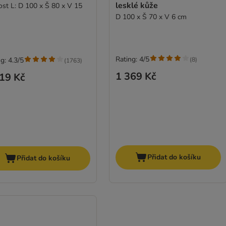
lesklé kůže
kost L: D 100 x Š 80 x V 15
D 100 x Š 70 x V 6 cm
Rating: 4/5
(
8
)
g: 4.3/5
(
1763
)
1 369 Kč
19 Kč
Přidat do košíku
Přidat do košíku