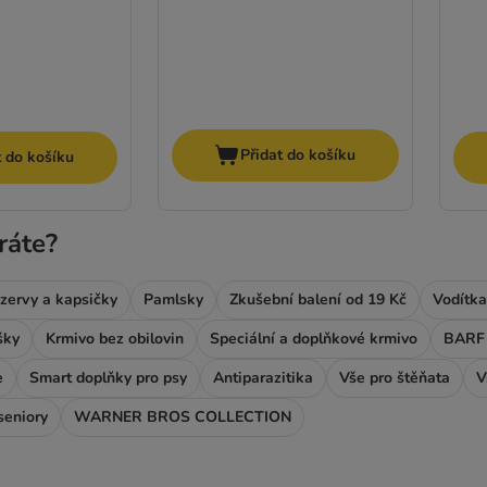
Přidat do košíku
t do košíku
ráte?
zervy a kapsičky
Pamlsky
Zkušební balení od 19 Kč
Vodítka
šky
Krmivo bez obilovin
Speciální a doplňkové krmivo
BARF 
e
Smart doplňky pro psy
Antiparazitika
Vše pro štěňata
V
seniory
WARNER BROS COLLECTION