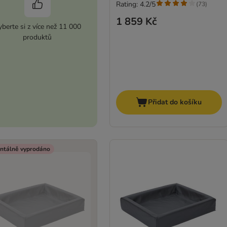
Rating: 4.2/5
(
73
)
1 859 Kč
berte si z více než 11 000
produktů
Přidat do košíku
tálně vyprodáno