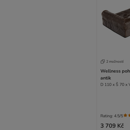
2 možností
Wellness poh
antik
D 110 x Š 70 x 
Rating: 4.5/5
3 709 Kč