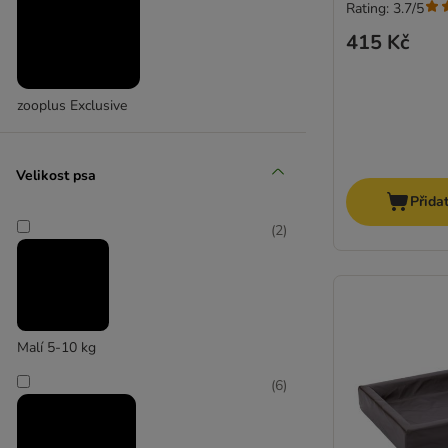
Rating: 3.7/5
415 Kč
zooplus Exclusive
Velikost psa
Přida
(
2
)
Malí 5-10 kg
(
6
)