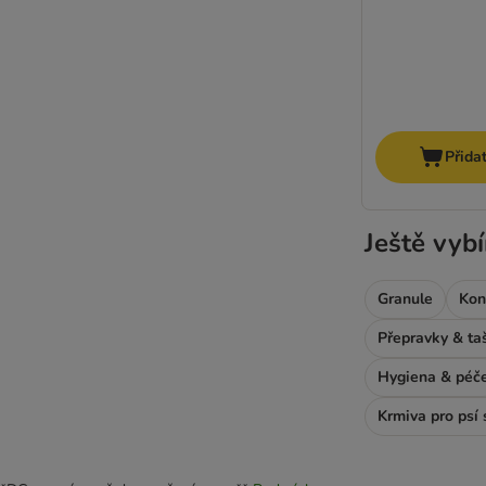
Přida
Ještě vybí
Granule
Kon
Přepravky & ta
Hygiena & péč
Krmiva pro psí 