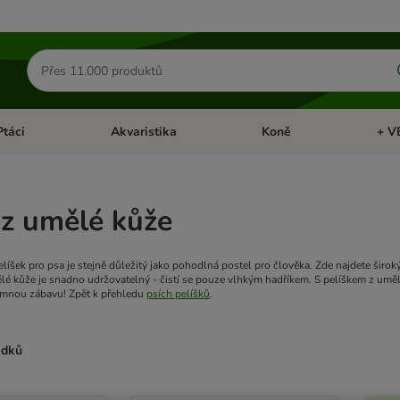
Hledat
produkty
Ptáci
Akvaristika
Koně
+ V
vřít menu: Malá zvířata
Otevřít menu: Ptáci
Otevřít menu: Akvaristika
Otevří
 z umělé kůže
líšek pro psa je stejně důležitý jako pohodlná postel pro člověka. Zde najdete širok
ělé kůže je snadno udržovatelný - čistí se pouze vlhkým hadříkem. S pelíškem z umě
jemnou zábavu! Zpět k přehledu
psích pelíšků
.
edků
ve been changed