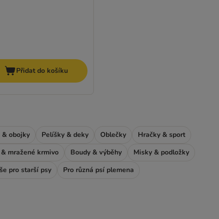
Přidat do košíku
 & obojky
Pelíšky & deky
Oblečky
Hračky & sport
& mražené krmivo
Boudy & výběhy
Misky & podložky
še pro starší psy
Pro různá psí plemena