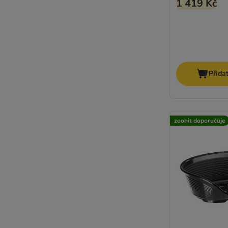
1 419 Kč
Přida
zoohit doporučuje