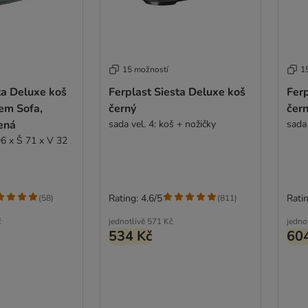
15 možností
1
ta Deluxe koš
Ferplast Siesta Deluxe koš
Ferp
em Sofa,
černý
čer
ená
sada vel. 4: koš + nožičky
sada 
96 x Š 71 x V 32
Rating: 4.6/5
Ratin
(
58
)
(
811
)
č
jednotlivě
571 Kč
jedno
534 Kč
60