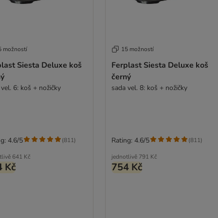
5 možností
15 možností
last Siesta Deluxe koš
Ferplast Siesta Deluxe koš
ný
černý
vel. 6: koš + nožičky
sada vel. 8: koš + nožičky
g: 4.6/5
Rating: 4.6/5
(
811
)
(
811
)
tlivě
641 Kč
jednotlivě
791 Kč
4 Kč
754 Kč