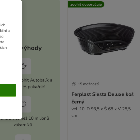
zoohit doporučuje
ich
kční a
aci
ete
Vaše výhody
ašich
u
ivujte si zoohit Autobalík a
15 možností
ušetřete 5 % pokaždé!
Ferplast Siesta Deluxe koš
černý
vel. 10: D 93,5 x Š 68 x V 28,5
cm
ůvěra více než 10 milionů
zákazníků