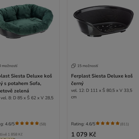
0 možností
15 možností
last Siesta Deluxe koš
Ferplast Siesta Deluxe koš
ný s potahem Sofa,
černý
etově zelená
vel. 12: D 111 x Š 80,5 x V 33,5
cm
vel. 8: D 85 x Š 62 x V 28,5
g: 4.6/5
Rating: 4.6/5
(
58
)
(
811
)
1 079 Kč
tlivě
1 858 Kč