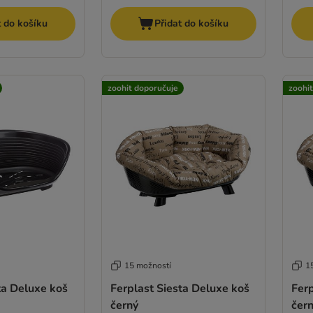
t do košíku
Přidat do košíku
zoohit doporučuje
zoohi
15 možností
1
ta Deluxe koš
Ferplast Siesta Deluxe koš
Ferp
černý
čer