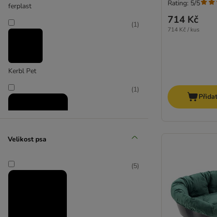
Rating: 5/5
ferplast
714 Kč
(
1
)
714 Kč / kus
Kerbl Pet
(
1
)
Přida
Velikost psa
zooplus Exclusive
(
5
)