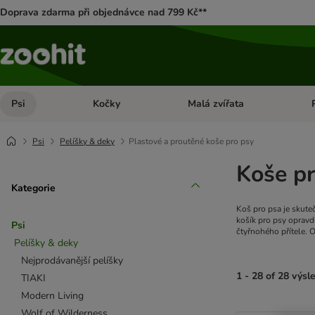
Doprava zdarma při objednávce nad 799 Kč**
Psi
Kočky
Malá zvířata
Otevřít menu: Psi
Otevřít menu: Kočky
Ote
Psi
Pelíšky & deky
Plastové a proutěné koše pro psy
Koše pr
Kategorie
Koš pro psa je skuteč
košík pro psy opravd
Psi
čtyřnohého přítele. 
Pelíšky & deky
Nejprodávanější pelíšky
1 - 28 of 28 výsl
TIAKI
Modern Living
product items ha
Wolf of Wilderness