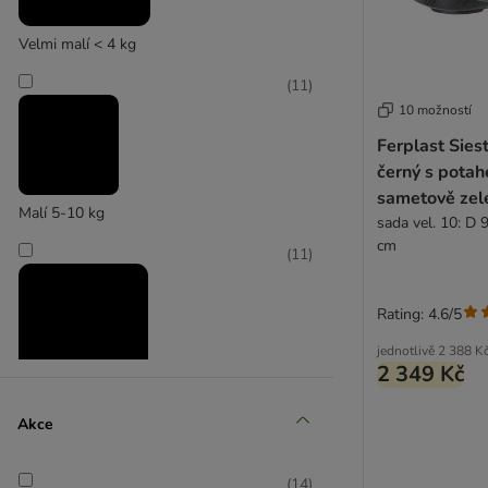
Velmi malí < 4 kg
(
11
)
10 možností
Ferplast Sies
černý s potah
sametově zel
Malí 5-10 kg
sada vel. 10: D 
cm
(
11
)
Rating: 4.6/5
jednotlivě
2 388 K
2 349 Kč
Střední 11-25 kg
Akce
(
10
)
(
14
)