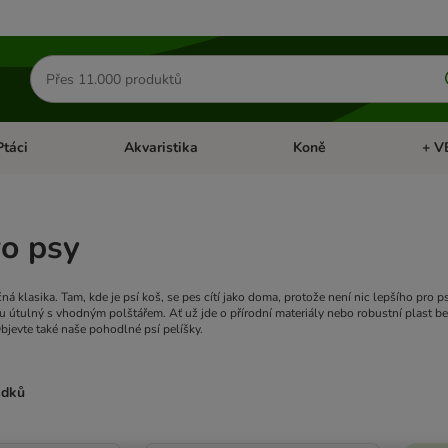
Hledat
produkty
Ptáci
Akvaristika
Koně
+ V
vřít menu: Malá zvířata
Otevřít menu: Ptáci
Otevřít menu: Akvaristika
Otevří
o psy
ná klasika. Tam, kde je psí koš, se pes cítí jako doma, protože není nic lepšího pro psy
u útulný s vhodným polštářem. Ať už jde o přírodní materiály nebo robustní plast be
Objevte také naše pohodlné psí pelíšky.
edků
ve been changed