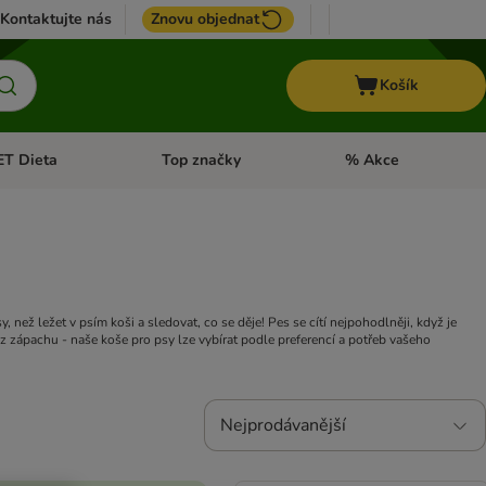
Kontaktujte nás
Znovu objednat
Košík
ET Dieta
Top značky
% Akce
t menu: Koně
Otevřít menu: + VET Dieta
Otevřít menu: Top znač
, než ležet v psím koši a sledovat, co se děje! Pes se cítí nejpohodlněji, když je
z zápachu - naše koše pro psy lze vybírat podle preferencí a potřeb vašeho
Nejprodávanější