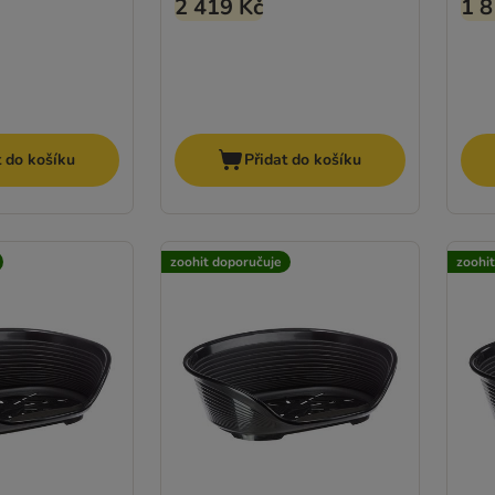
2 419 Kč
1 8
t do košíku
Přidat do košíku
zoohit doporučuje
zoohi