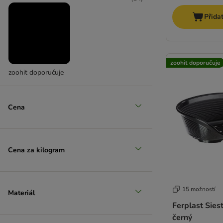
Přida
Velcí 26-45 kg
zoohit doporučuje
zoohit doporučuje
Cena
Cena za kilogram
15 možností
Materiál
Ferplast Sies
černý