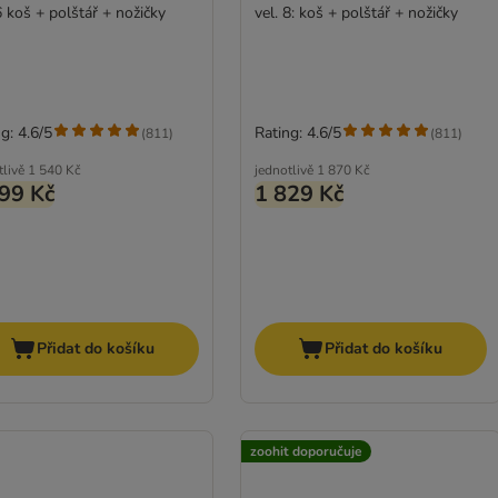
6 koš + polštář + nožičky
vel. 8: koš + polštář + nožičky
g: 4.6/5
Rating: 4.6/5
(
811
)
(
811
)
tlivě
1 540 Kč
jednotlivě
1 870 Kč
99 Kč
1 829 Kč
Přidat do košíku
Přidat do košíku
zoohit doporučuje