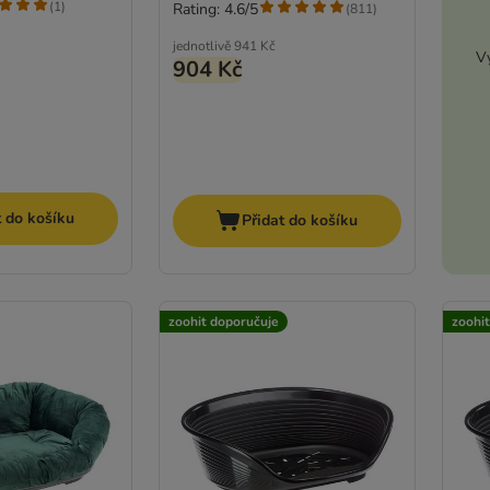
(
1
)
Rating: 4.6/5
(
811
)
jednotlivě
941 Kč
Vy
904 Kč
t do košíku
Přidat do košíku
zoohit doporučuje
zoohi