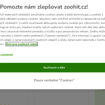
zoohit doporučuje
Pomozte nám zlepšovat zoohit.cz!
ich webových stránkách používáme cookies, pixely a další technologie („cookies“).
áme základní soubory cookies, abychom vám umožnili prohlížet a nakupovat na naš
ch stránkách. S vaším souhlasem aktivujeme soubory cookies pro výkonnostní, fun
ingové účely pro zlepšení kvality našich webových stránek, které vám díky této aktiv
moci ukazovat relevantní produkty a služby a pro personalizaci reklam. Změny můž
i provést v našem centru preferencí ("Upravit nastavení"). Více informací o správci v
ch údajů, o zpracovávaných osobních údajích a účelu zpracování naleznete v Centr
encí
Ochrana osobních údajů
t nastavení
Akt
15 možností
Souhlasím a dále
átko pro psy
Ferplast Siesta Deluxe koš
černý
Pouze nezbytné "Cookies"
V 75 cm
sada vel. 10: koš + nožičky
D