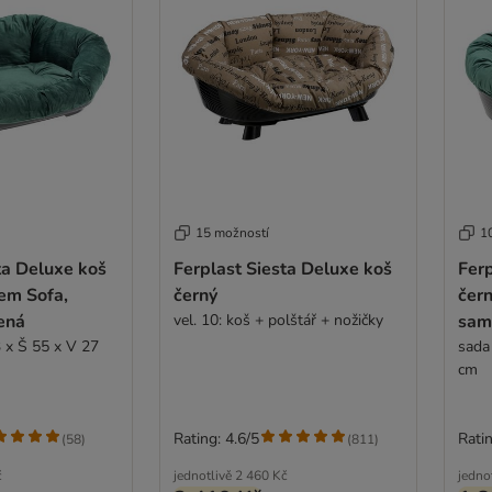
15 možností
1
ta Deluxe koš
Ferplast Siesta Deluxe koš
Ferp
em Sofa,
černý
čer
ená
vel. 10: koš + polštář + nožičky
sam
3 x Š 55 x V 27
sada 
cm
Rating: 4.6/5
Ratin
(
58
)
(
811
)
č
jednotlivě
2 460 Kč
jedno