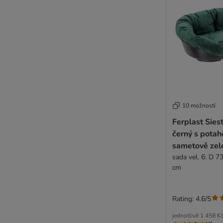
10 možností
Ferplast Sies
černý s potah
sametově zel
sada vel. 6: D 7
cm
Rating: 4.6/5
jednotlivě
1 458 K