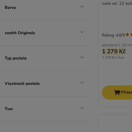
sada vel. 12: ko
Barva
zoohit Originals
Rating: 4.6/5
jednotlivě
1 321 K
1 279 Kč
1 279 Kč / kus
Typ postele
Vlastnosti postele
Přida
Tvar