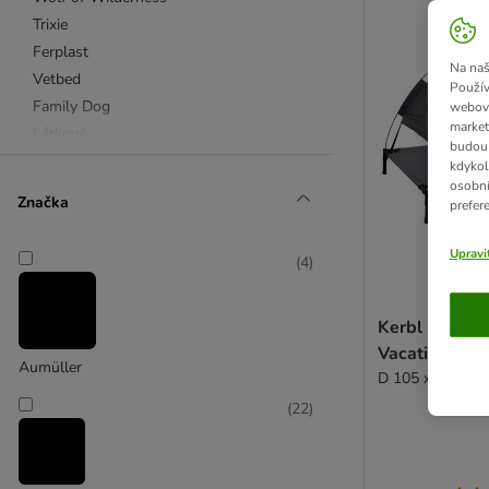
Trixie
Ferplast
Na naš
Vetbed
Použív
Family Dog
webový
market
Látkové
budou 
Deky a podložky pro psy
kdykol
osobní
Polštáře pro psy
Značka
prefer
Pelíšky z umělé kůže
Plastové a proutěné koše pro psy
Upravi
(
4
)
Ortopedické pelíšky
Kukaně a iglů
Venkovní a voděodolné
Kerbl Pet leh
Vacation Top
Pelíšky pro štěňata a malé psy
Aumüller
D 105 x Š 86 x 
Hranaté
Oválné
(
22
)
Kulaté
Pohovky
Vyhřívané pelíšky