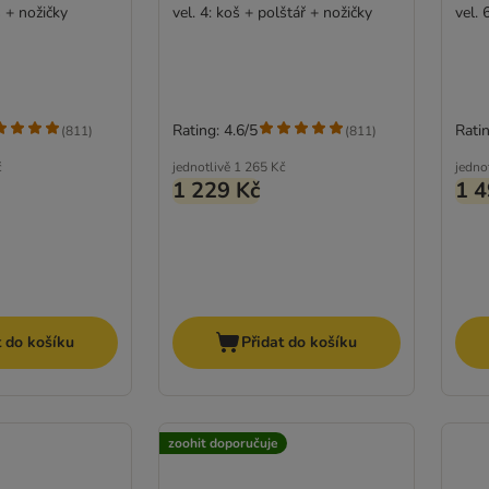
š + nožičky
vel. 4: koš + polštář + nožičky
vel. 
Rating: 4.6/5
Ratin
(
811
)
(
811
)
č
jednotlivě
1 265 Kč
jedno
1 229 Kč
1 4
t do košíku
Přidat do košíku
zoohit doporučuje