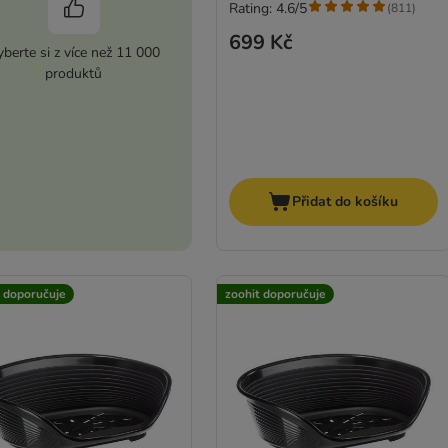
Rating: 4.6/5
(
811
)
699 Kč
berte si z více než 11 000
produktů
Přidat do košíku
t doporučuje
zoohit doporučuje