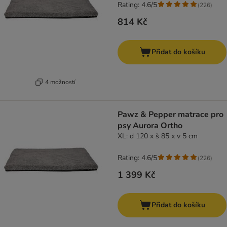
Rating: 4.6/5
(
226
)
814 Kč
Přidat do košíku
4 možností
Pawz & Pepper matrace pro
psy Aurora Ortho
XL: d 120 x š 85 x v 5 cm
Rating: 4.6/5
(
226
)
1 399 Kč
Přidat do košíku