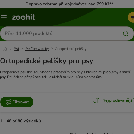
Doprava zdarma při objednávce nad 799 Kč**
Menu
Hledat
produkty
Psi
Pelíšky & deky
Ortopedické pelíšky
Ortopedické pelíšky pro psy
Ortopedické pelíšky jsou vhodné především pro psy s kloubními problémy a starší
psy. Pelíšek se přizpůsobí tělu a ulehčí tak kloubům a obratlům.
Nejprodávanější
Filtrovat
1 - 48 of 80 výsledků
product items have been changed