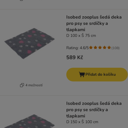
Isobed zooplus šedá deka
pro psy se srdíčky a
tlapkami
D 100 x Š 75 cm
Rating: 4.6/5
(
108
)
589 Kč
Přidat do košíku
4 možností
Isobed zooplus šedá deka
pro psy se srdíčky a
tlapkami
D 150 x Š 100 cm