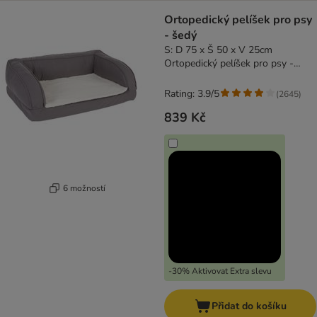
Ortopedický pelíšek pro psy
- šedý
S: D 75 x Š 50 x V 25cm
Ortopedický pelíšek pro psy -
šedý
Rating: 3.9/5
(
2645
)
839 Kč
6 možností
-30% Aktivovat Extra slevu
Přidat do košíku