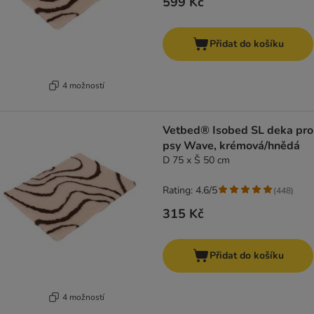
599 Kč
Přidat do košíku
4 možností
Vetbed® Isobed SL deka pro
psy Wave, krémová/hnědá
D 75 x Š 50 cm
Rating: 4.6/5
(
448
)
315 Kč
Přidat do košíku
4 možností