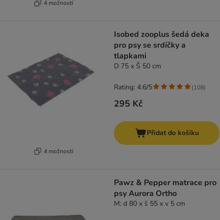
4 možností
Isobed zooplus šedá deka
pro psy se srdíčky a
tlapkami
D 75 x Š 50 cm
Rating: 4.6/5
(
108
)
295 Kč
Přidat do košíku
4 možností
Pawz & Pepper matrace pro
psy Aurora Ortho
M: d 80 x š 55 x v 5 cm