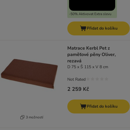
-50% Aktivovat Extra slevu
Přidat do košíku
Matrace Kerbl Pet z
paměťové pěny Oliver,
rezavá
D 75 x Š 115 x V 8 cm
Not Rated
2 259 Kč
Přidat do košíku
3 možností