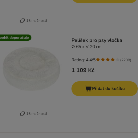
15 možností
oohit doporučuje
Pelíšek pro psy vločka
Ø 65 x V 20 cm
Rating: 4.4/5
(
2208
)
1 109 Kč
Přidat do košíku
15 možností