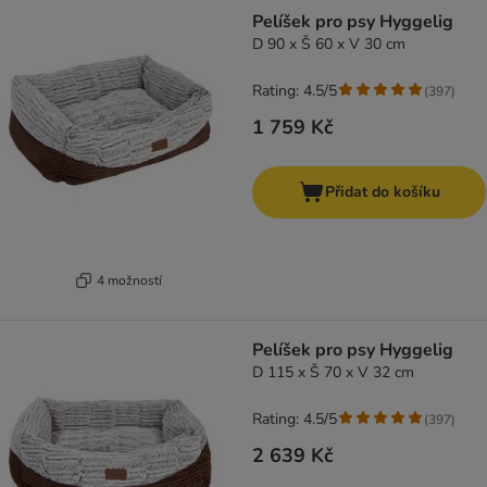
Pelíšek pro psy Hyggelig
D 90 x Š 60 x V 30 cm
Rating: 4.5/5
(
397
)
1 759 Kč
Přidat do košíku
4 možností
Pelíšek pro psy Hyggelig
D 115 x Š 70 x V 32 cm
Rating: 4.5/5
(
397
)
2 639 Kč