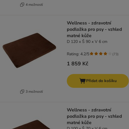
4 možností
Wellness - zdravotní
podložka pro psy - vzhled
matné kůže
D 120 x Š 90 x V 6 cm
Rating: 4.2/5
(
73
)
1 859 Kč
Přidat do košíku
3 možností
Wellness - zdravotní
podložka pro psy - vzhled
matné kůže
D 100 x Š 70 x V 6 cm