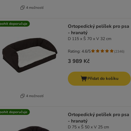
4 možností
oohit doporučuje
Ortopedický pelíšek pro psa
- hranatý
D 115 x Š 70 x V 32 cm
Rating: 4.6/5
(
2346
)
3 989 Kč
Přidat do košíku
4 možností
oohit doporučuje
Ortopedický pelíšek pro psa
- hranatý
D 75 x Š 50 x V 25 cm