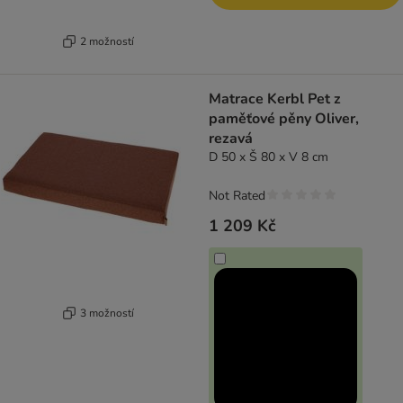
2 možností
Matrace Kerbl Pet z
paměťové pěny Oliver,
rezavá
D 50 x Š 80 x V 8 cm
Not Rated
1 209 Kč
3 možností