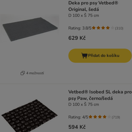
Deka pro psy Vetbed®
Original, šedá
D 100 x Š 75 cm
Rating: 3.8/5
(
310
)
629 Kč
Přidat do košíku
4 možností
Vetbed® Isobed SL deka pro
psy Paw, černo/šedá
D 100 x Š 75 cm
Rating: 4/5
(
719
)
594 Kč