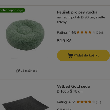
oohit doporučuje
Pelíšek pro psy vločka
náhradní potah Ø 90 cm, světle
zelený
Rating: 4.4/5
(
2208
)
519 Kč
Přidat do košíku
15 možností
Vetbed Gold šedá
D 100 x Š 75 cm
Rating: 4.3/5
(
36
)