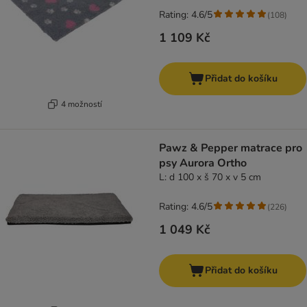
Rating: 4.6/5
(
108
)
1 109 Kč
Přidat do košíku
4 možností
Pawz & Pepper matrace pro
psy Aurora Ortho
L: d 100 x š 70 x v 5 cm
Rating: 4.6/5
(
226
)
1 049 Kč
Přidat do košíku