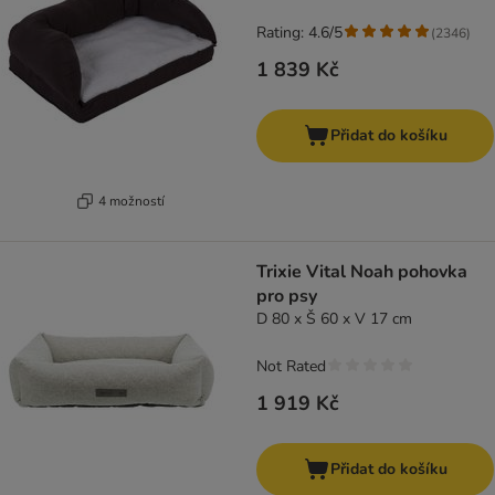
Rating: 4.6/5
(
2346
)
1 839 Kč
Přidat do košíku
4 možností
Trixie Vital Noah pohovka
pro psy
D 80 x Š 60 x V 17 cm
Not Rated
1 919 Kč
Přidat do košíku