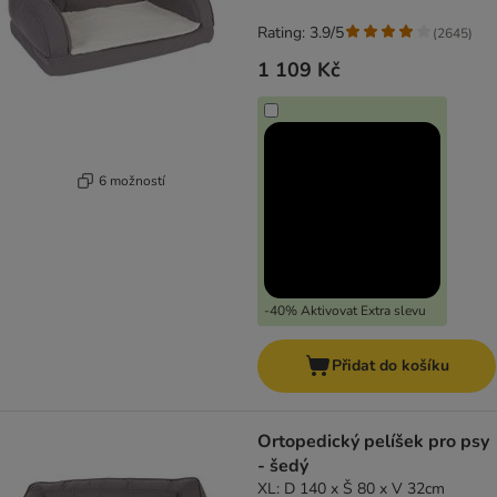
šedý
Rating: 3.9/5
(
2645
)
1 109 Kč
6 možností
-40% Aktivovat Extra slevu
Přidat do košíku
Ortopedický pelíšek pro psy
- šedý
XL: D 140 x Š 80 x V 32cm