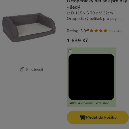
Ortopedický pelíšek pro psy
- šedý
L: D 115 x Š 70 x V 32cm
Ortopedický pelíšek pro psy -
šedý
Rating: 3.9/5
(
2645
)
1 639 Kč
6 možností
-40% Aktivovat Extra slevu
Přidat do košíku