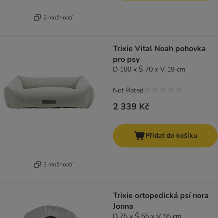
3 možností
Trixie Vital Noah pohovka
pro psy
D 100 x Š 70 x V 19 cm
Not Rated
2 339 Kč
Přidat do košíku
3 možností
Trixie ortopedická psí nora
Jonna
D 75 x Š 55 x V 55 cm