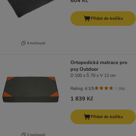
604 Kč
Přidat do košíku
4 možností
Ortopedická matrace pro
psy Outdoor
D 100 x Š 70 x V 12 cm
Rating: 4.1/5
(
96
)
1 839 Kč
Přidat do košíku
2 možností