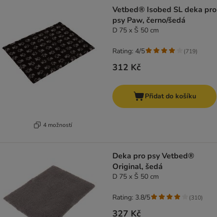
Vetbed® Isobed SL deka pro
psy Paw, černo/šedá
D 75 x Š 50 cm
Rating: 4/5
(
719
)
312 Kč
Přidat do košíku
4 možností
Deka pro psy Vetbed®
Original, šedá
D 75 x Š 50 cm
Rating: 3.8/5
(
310
)
327 Kč