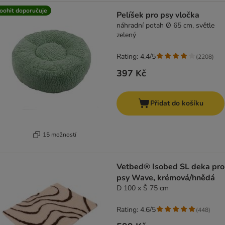
oohit doporučuje
Pelíšek pro psy vločka
náhradní potah Ø 65 cm, světle
zelený
Rating: 4.4/5
(
2208
)
397 Kč
Přidat do košíku
15 možností
Vetbed® Isobed SL deka pro
psy Wave, krémová/hnědá
D 100 x Š 75 cm
Rating: 4.6/5
(
448
)