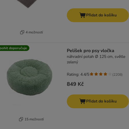
Přidat do košíku
4 možností
oohit doporučuje
Pelíšek pro psy vločka
náhradní potah Ø 125 cm, světle
zelený
Rating: 4.4/5
(
2208
)
849 Kč
Přidat do košíku
15 možností