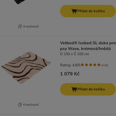
Přidat do košíku
4 možností
Vetbed® Isobed SL deka pro
psy Wave, krémová/hnědá
D 150 x Š 100 cm
Rating: 4.6/5
(
448
)
1 079 Kč
Přidat do košíku
4 možností