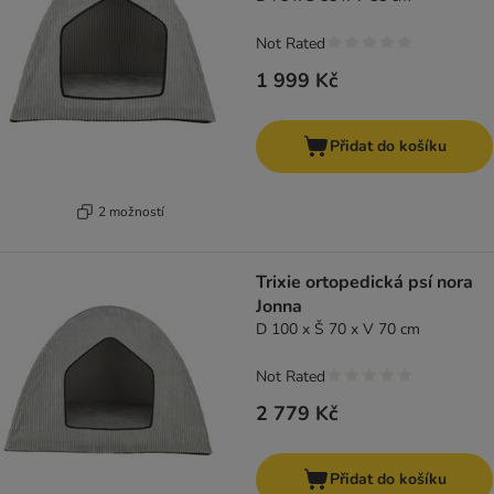
Not Rated
1 999 Kč
Přidat do košíku
2 možností
Trixie ortopedická psí nora
Jonna
D 100 x Š 70 x V 70 cm
Not Rated
2 779 Kč
Přidat do košíku