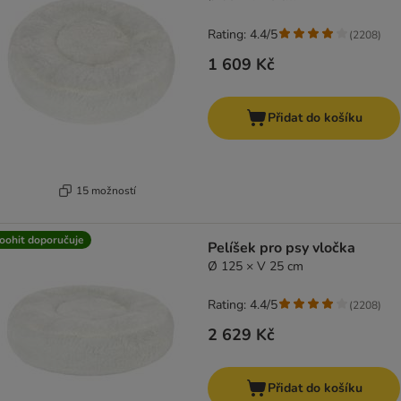
Rating: 4.4/5
(
2208
)
1 609 Kč
Přidat do košíku
15 možností
oohit doporučuje
Pelíšek pro psy vločka
Ø 125 × V 25 cm
Rating: 4.4/5
(
2208
)
2 629 Kč
Přidat do košíku