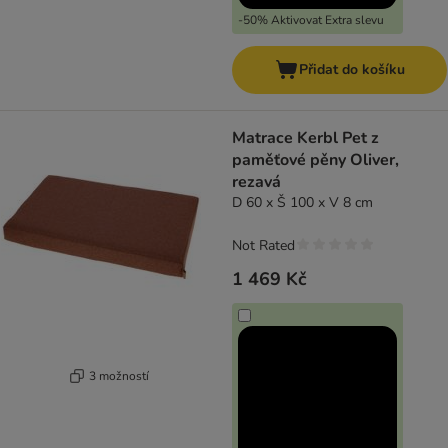
-50% Aktivovat Extra slevu
Přidat do košíku
Matrace Kerbl Pet z
paměťové pěny Oliver,
rezavá
D 60 x Š 100 x V 8 cm
Not Rated
1 469 Kč
3 možností