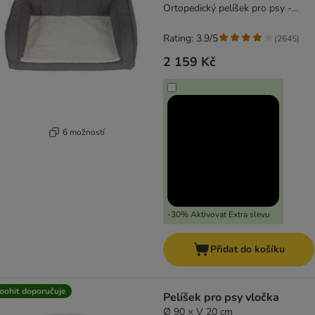
Ortopedický pelíšek pro psy -
šedý
Rating: 3.9/5
(
2645
)
2 159 Kč
6 možností
-30% Aktivovat Extra slevu
Přidat do košíku
oohit doporučuje
Pelíšek pro psy vločka
Ø 90 × V 20 cm