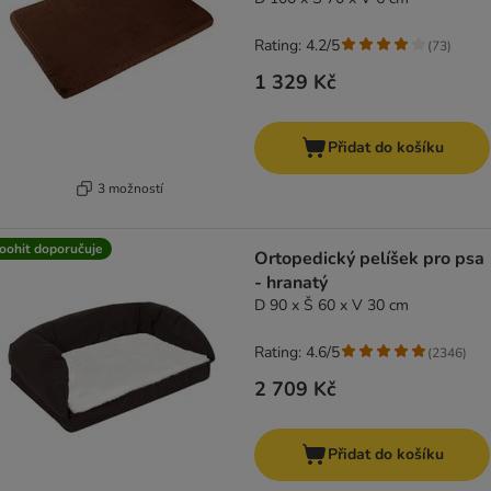
Rating: 4.2/5
(
73
)
1 329 Kč
Přidat do košíku
3 možností
oohit doporučuje
Ortopedický pelíšek pro psa
- hranatý
D 90 x Š 60 x V 30 cm
Rating: 4.6/5
(
2346
)
2 709 Kč
Přidat do košíku