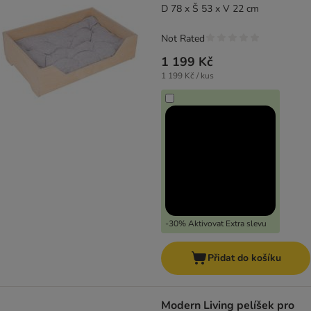
D 78 x Š 53 x V 22 cm
Not Rated
1 199 Kč
1 199 Kč / kus
-30% Aktivovat Extra slevu
Přidat do košíku
Modern Living pelíšek pro