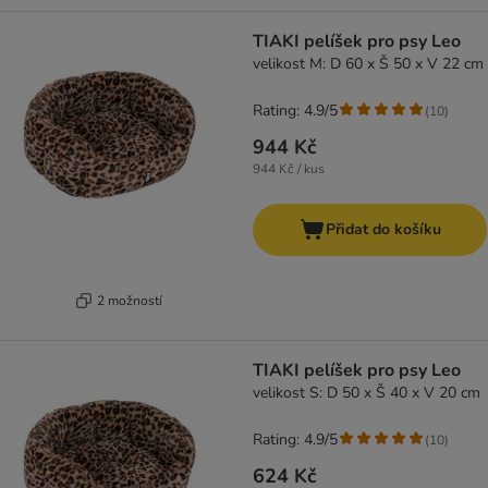
TIAKI pelíšek pro psy Leo
velikost M: D 60 x Š 50 x V 22 cm
Rating: 4.9/5
(
10
)
944 Kč
944 Kč / kus
Přidat do košíku
2 možností
TIAKI pelíšek pro psy Leo
velikost S: D 50 x Š 40 x V 20 cm
Rating: 4.9/5
(
10
)
624 Kč