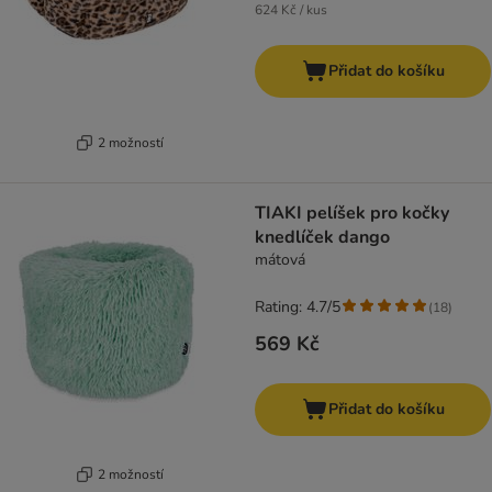
624 Kč / kus
Přidat do košíku
2 možností
TIAKI pelíšek pro kočky
knedlíček dango
mátová
Rating: 4.7/5
(
18
)
569 Kč
Přidat do košíku
2 možností