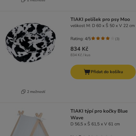
TIAKI pelíšek pro psy Moo
velikost M: D 60 x Š 50 x V 22 cm
Rating: 4/5
(
3
)
834 Kč
834 Kč / kus
Přidat do košíku
2 možností
TIAKI týpí pro kočky Blue
Wave
D 56,5 x Š 61,5 x V 61 cm