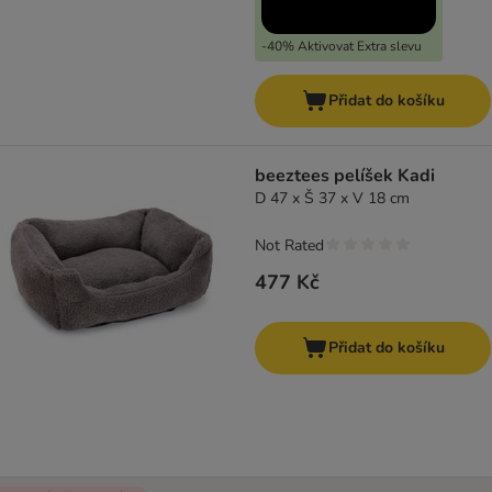
-40% Aktivovat Extra slevu
Přidat do košíku
beeztees pelíšek Kadi
D 47 x Š 37 x V 18 cm
Not Rated
477 Kč
Přidat do košíku