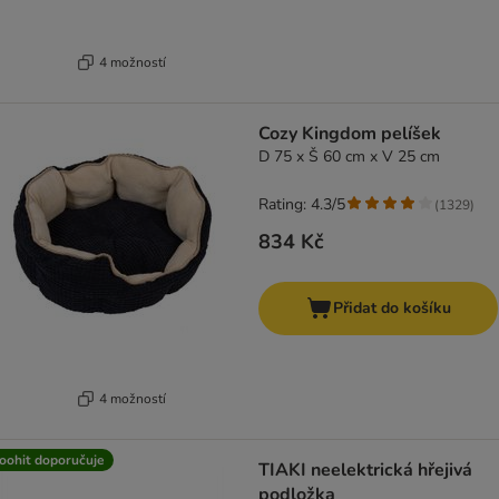
4 možností
Cozy Kingdom pelíšek
D 75 x Š 60 cm x V 25 cm
Rating: 4.3/5
(
1329
)
834 Kč
Přidat do košíku
4 možností
oohit doporučuje
TIAKI neelektrická hřejivá
podložka