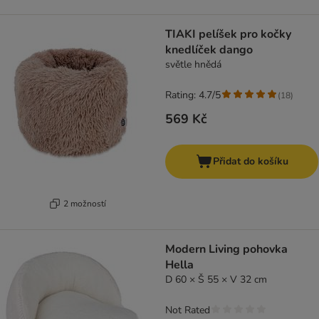
TIAKI pelíšek pro kočky
knedlíček dango
světle hnědá
Rating: 4.7/5
(
18
)
569 Kč
Přidat do košíku
2 možností
Modern Living pohovka
Hella
D 60 × Š 55 × V 32 cm
Not Rated