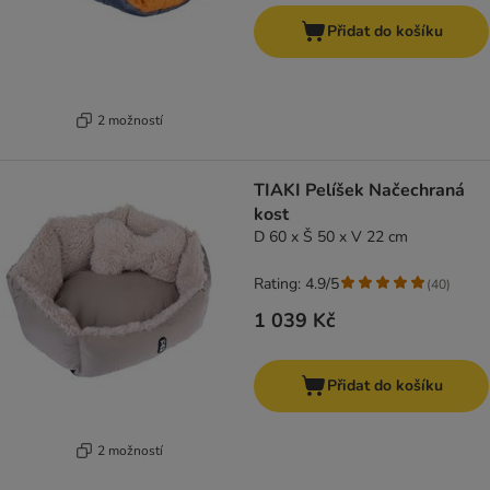
Přidat do košíku
2 možností
TIAKI Pelíšek Načechraná
kost
D 60 x Š 50 x V 22 cm
Rating: 4.9/5
(
40
)
1 039 Kč
Přidat do košíku
2 možností