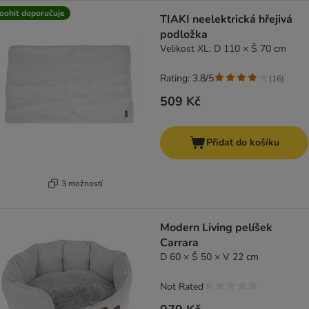
oohit doporučuje
TIAKI neelektrická hřejivá
podložka
Velikost XL: D 110 × Š 70 cm
Rating: 3.8/5
(
16
)
509 Kč
Přidat do košíku
3 možností
Modern Living pelíšek
Carrara
D 60 × Š 50 × V 22 cm
Not Rated