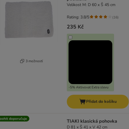
Velikost M: D 60 x Š 45 cm
Rating: 3.8/5
(
16
)
235 Kč
3 možností
-5% Aktivovat Extra slevu
Přidat do košíku
oohit doporučuje
TIAKI klasická pohovka
D 81 x Š 41 x V 42 cm