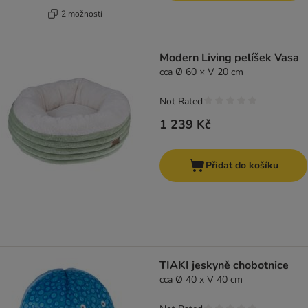
2 možností
Modern Living pelíšek Vasa
cca Ø 60 × V 20 cm
Not Rated
1 239 Kč
Přidat do košíku
TIAKI jeskyně chobotnice
cca Ø 40 x V 40 cm