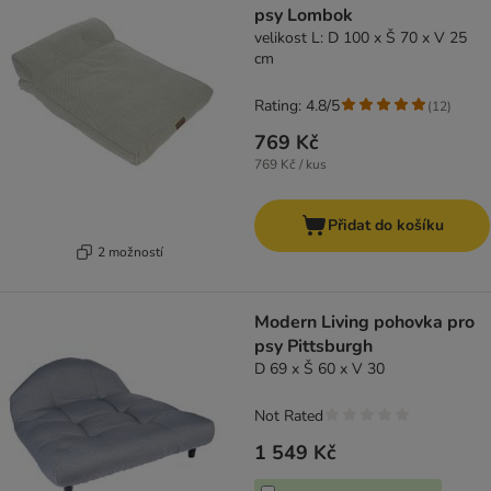
psy Lombok
velikost L: D 100 x Š 70 x V 25
cm
Rating: 4.8/5
(
12
)
769 Kč
769 Kč / kus
Přidat do košíku
2 možností
Modern Living pohovka pro
psy Pittsburgh
D 69 x Š 60 x V 30
Not Rated
1 549 Kč