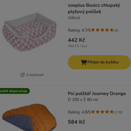
zooplus Basics chlupatý
plyšový pelíšek
růžový
Rating: 4.7/5
(
9
)
442 Kč
442 Kč / kus
Přidat do košíku
2 možností
oohit doporučuje
Psí polštář Journey Orange
D 100 x Š 80 cm
Rating: 4.8/5
(
178
)
584 Kč