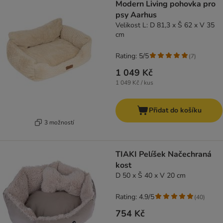
Modern Living pohovka pro
psy Aarhus
Velikost L: D 81,3 x Š 62 x V 35
cm
Rating: 5/5
(
7
)
1 049 Kč
1 049 Kč / kus
Přidat do košíku
3 možností
TIAKI Pelíšek Načechraná
kost
D 50 x Š 40 x V 20 cm
Rating: 4.9/5
(
40
)
754 Kč