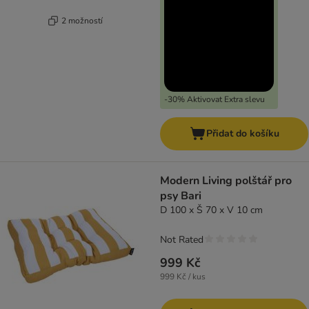
2 možností
-30% Aktivovat Extra slevu
Přidat do košíku
Modern Living polštář pro
psy Bari
D 100 x Š 70 x V 10 cm
Not Rated
999 Kč
999 Kč / kus