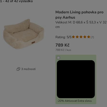
1 - 42 of 42 výsledků
product items have been changed
Modern Living pohovka pro
psy Aarhus
Velikost M: D 68,6 x Š 53,3 x V 32
cm
Rating: 5/5
(
7
)
789 Kč
789 Kč / kus
3 možností
-20% Aktivovat Extra slevu