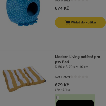
Not Rated
674 Kč
Přidat do košíku
Modern Living polštář pro
psy Bari
D 50 x Š 70 x V 10 cm
Not Rated
679 Kč
679 Kč / kus