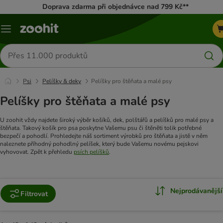
Doprava zdarma při objednávce nad 799 Kč**
Menu
Hledat
produkty
Psi
Pelíšky & deky
Pelíšky pro štěňata a malé psy
Pelíšky pro štěňata a malé psy
U zoohit vždy najdete široký výběr košíků, dek, polštářů a pelíšků pro malé psy a
štěňata. Takový košík pro psa poskytne Vašemu psu či štěněti tolik potřebné
bezpečí a pohodlí. Prohledejte náš sortiment výrobků pro štěňata a jistě v něm
naleznete příhodný pohodlný pelíšek, který bude Vašemu novému pejskovi
vyhovovat. Zpět k přehledu
psích pelíšků
.
Nejprodávanější
Filtrovat