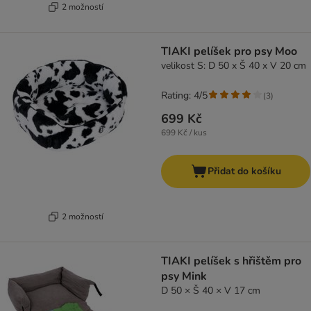
2 možností
TIAKI pelíšek pro psy Moo
velikost S: D 50 x Š 40 x V 20 cm
Rating: 4/5
(
3
)
699 Kč
699 Kč / kus
Přidat do košíku
2 možností
TIAKI pelíšek s hřištěm pro
psy Mink
D 50 × Š 40 × V 17 cm