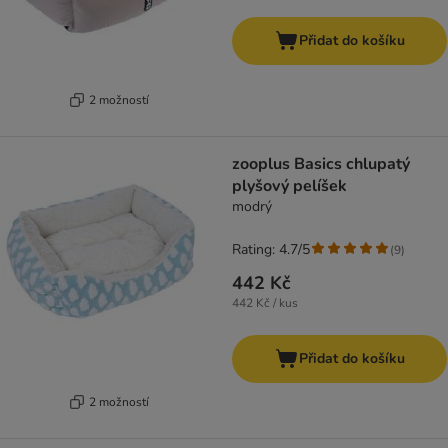
Přidat do košíku
2 možností
zooplus Basics chlupatý
plyšový pelíšek
modrý
Rating: 4.7/5
(
9
)
442 Kč
442 Kč / kus
Přidat do košíku
2 možností