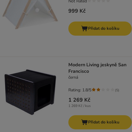
Not Rated
999 Kč
Přidat do košíku
Modern Living jeskyně San
Francisco
černá
Rating: 1.8/5
(
5
)
1 269 Kč
1 269 Kč / kus
Přidat do košíku