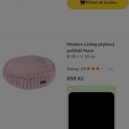
Přidat do košíku
Modern Living plyšový
polštář Nara
Ø 60 × V 15 cm
Rating: 3/5
(
1
)
959 Kč