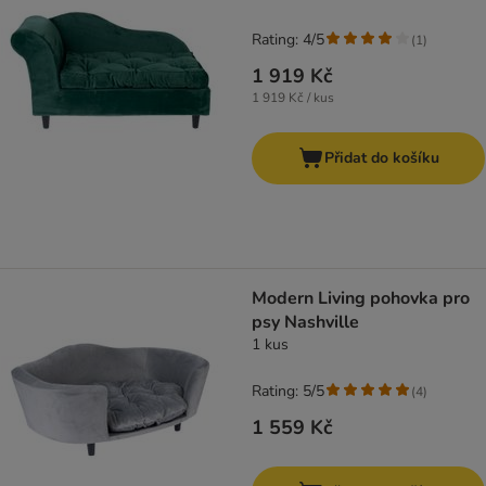
Rating: 4/5
(
1
)
1 919 Kč
1 919 Kč / kus
Přidat do košíku
Modern Living pohovka pro
psy Nashville
1 kus
Rating: 5/5
(
4
)
1 559 Kč