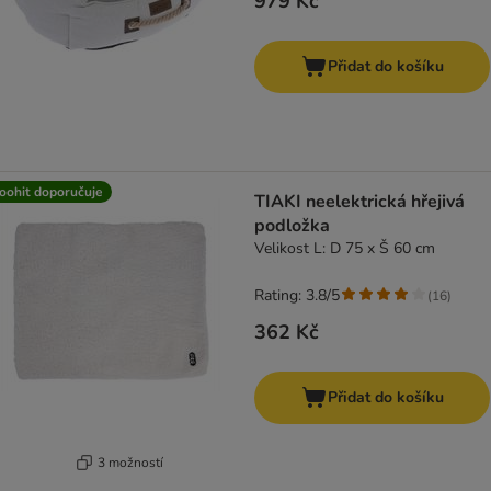
979 Kč
Přidat do košíku
oohit doporučuje
TIAKI neelektrická hřejivá
podložka
Velikost L: D 75 x Š 60 cm
Rating: 3.8/5
(
16
)
362 Kč
Přidat do košíku
3 možností