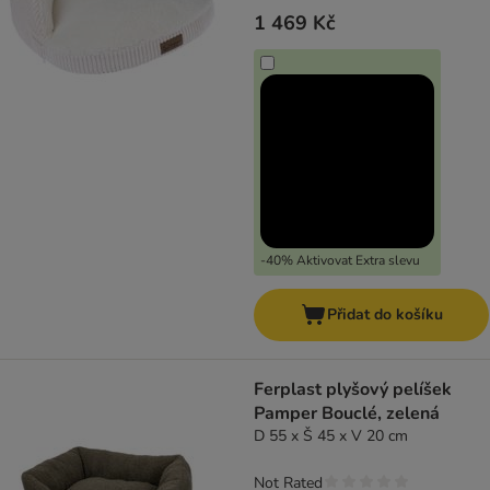
1 469 Kč
-40% Aktivovat Extra slevu
Přidat do košíku
Ferplast plyšový pelíšek
Pamper Bouclé, zelená
D 55 x Š 45 x V 20 cm
Not Rated