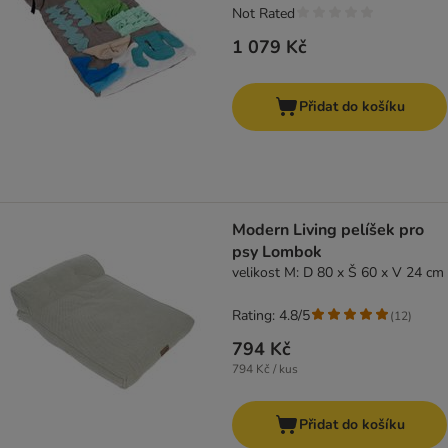
Not Rated
1 079 Kč
Přidat do košíku
Modern Living pelíšek pro
psy Lombok
velikost M: D 80 x Š 60 x V 24 cm
Rating: 4.8/5
(
12
)
794 Kč
794 Kč / kus
Přidat do košíku