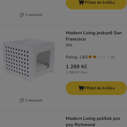
Přidat do košíku
2 možností
Modern Living jeskyně San
Francisco
bílá
Rating: 1.8/5
(
5
)
1 269 Kč
1 269 Kč / kus
Přidat do košíku
2 možností
Modern Living pelíšek pro
psy Richmond