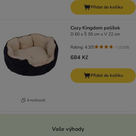
Přidat do košíku
Cozy Kingdom pelíšek
D 60 x Š 55 cm x V 22 cm
Rating: 4.3/5
(
1329
)
684 Kč
Přidat do košíku
4 možností
Vaše výhody