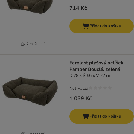
714 Kč
Přidat do košíku
2 možností
Ferplast plyšový pelíšek
Pamper Bouclé, zelená
D 78 x Š 56 x V 22 cm
Not Rated
1 039 Kč
Přidat do košíku
2 možností