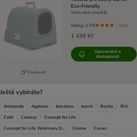
Eco-Friendly
misty blue (modrá)
Rating: 3.7/5
(
484
)
1 439 Kč
Upozornění o
dostupnosti
3 možností
Ještě vybíráte?
Animonda
Applaws
beeztees
bosch
Bozita
Brit
Catit
Catessy
Concept for Life
Concept for Life Veterinary Diet
Cosma
Curver