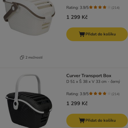
Rating: 3.9/5
(
214
)
1 299 Kč
Přidat do košíku
2 možností
Curver Transport Box
D 51 x Š 38 x V 33 cm - černý
Rating: 3.9/5
(
214
)
1 299 Kč
Přidat do košíku