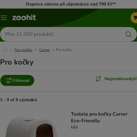
Doprava zdarma při objednávce nad 799 Kč**
Menu
Hledat
produkty
Top značky
Curver
Pro kočky
Pro kočky
Nejprodávanější
Filtrovat
1 - 9 of 9 výsledků
product items have been changed
Toaleta pro kočky Curver
Eco-Friendly
bílá