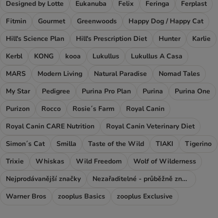
Designed by Lotte
Eukanuba
Felix
Feringa
Ferplast
Fitmin
Gourmet
Greenwoods
Happy Dog / Happy Cat
Hill's Science Plan
Hill's Prescription Diet
Hunter
Karlie
Kerbl
KONG
kooa
Lukullus
Lukullus A Casa
MARS
Modern Living
Natural Paradise
Nomad Tales
My Star
Pedigree
Purina Pro Plan
Purina
Purina One
Purizon
Rocco
Rosie´s Farm
Royal Canin
Royal Canin CARE Nutrition
Royal Canin Veterinary Diet
Simon´s Cat
Smilla
Taste of the Wild
TIAKI
Tigerino
Trixie
Whiskas
Wild Freedom
Wolf of Wilderness
Nejprodávanější značky
Nezařaditelné - průběžně značky
Warner Bros
zooplus Basics
zooplus Exclusive