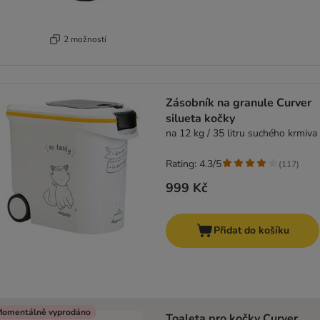
2 možností
Zásobník na granule Curver
silueta kočky
na 12 kg / 35 litru suchého krmiva
Rating: 4.3/5
(
117
)
999 Kč
Přidat do košíku
omentálně vyprodáno
Toaleta pro kočky Curver