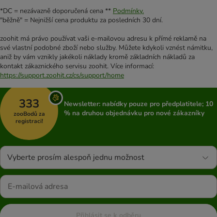
*DC = nezávazně doporučená cena **
Podmínky.
"běžně" = Nejnižší cena produktu za posledních 30 dní.
zoohit má právo používat vaši e-mailovou adresu k přímé reklamě na
své vlastní podobné zboží nebo služby. Můžete kdykoli vznést námitku,
aniž by vám vznikly jakékoli náklady kromě základních nákladů za
kontakt zákaznického servisu zoohit. Více informací:
https://support.zoohit.cz/cs/support/home
333
Newsletter: nabídky pouze pro předplatitele; 10
% na druhou objednávku pro nové zákazníky
zooBodů za
registraci!
Vyberte prosím alespoň jednu možnost
Přihlásit se k odběru