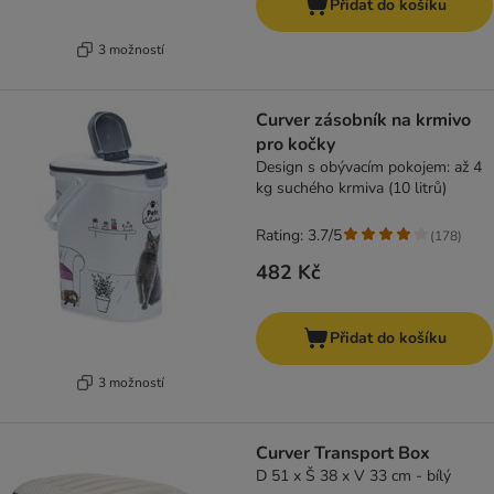
Přidat do košíku
3 možností
Curver zásobník na krmivo
pro kočky
Design s obývacím pokojem: až 4
kg suchého krmiva (10 litrů)
Rating: 3.7/5
(
178
)
482 Kč
Přidat do košíku
3 možností
Curver Transport Box
D 51 x Š 38 x V 33 cm - bílý