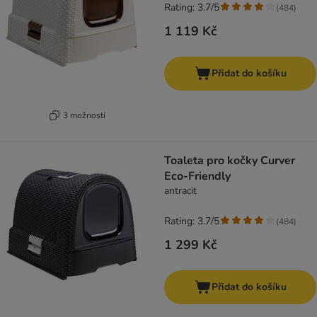
Rating: 3.7/5
(
484
)
1 119 Kč
Přidat do košíku
3 možností
Toaleta pro kočky Curver
Eco-Friendly
antracit
Rating: 3.7/5
(
484
)
1 299 Kč
Přidat do košíku