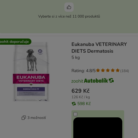
Vyberte si z více než 11 000 produktů
oohit doporučuje
Eukanuba VETERINARY
DIETS Dermatosis
5 kg
Rating: 4.8/5
(
184
)
629 Kč
126 Kč / kg
598 Kč
3 možností