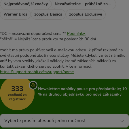
Nejprodávanější značky
Nezařaditelné - průběžně značky
Warner Bros
zooplus Basics
zooplus Exclusive
*DC = nezávazně doporučená cena **
Podmínky.
"běžně" = Nejnižší cena produktu za posledních 30 dní.
zoohit má právo používat vaši e-mailovou adresu k přímé reklamě na
své vlastní podobné zboží nebo služby. Můžete kdykoli vznést námitku,
aniž by vám vznikly jakékoli náklady kromě základních nákladů za
kontakt zákaznického servisu zoohit. Více informací:
https://support.zoohit.cz/cs/support/home
333
Newsletter: nabídky pouze pro předplatitele; 10
% na druhou objednávku pro nové zákazníky
zooBodů za
registraci!
Vyberte prosím alespoň jednu možnost