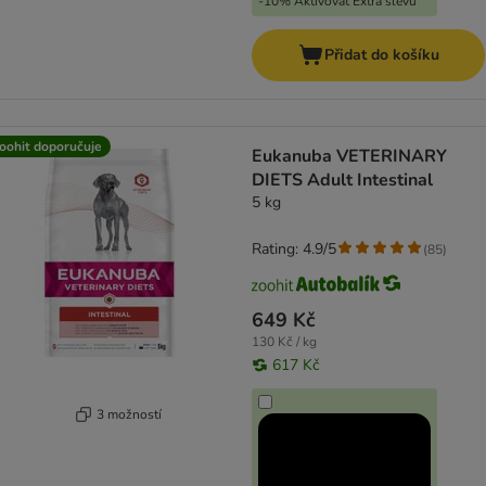
-10% Aktivovat Extra slevu
Přidat do košíku
oohit doporučuje
Eukanuba VETERINARY
DIETS Adult Intestinal
5 kg
Rating: 4.9/5
(
85
)
649 Kč
130 Kč / kg
617 Kč
3 možností