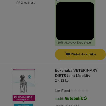
2 možností
-10% Aktivovat Extra slevu
Přidat do košíku
Eukanuba VETERINARY
DIETS Joint Mobility
2 x 12 kg
Not Rated
jednotlivě
2 778 Kč