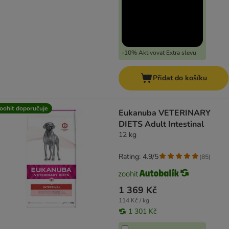
-10% Aktivovat Extra slevu
Přidat do košíku
oohit doporučuje
Eukanuba VETERINARY
DIETS Adult Intestinal
12 kg
Rating: 4.9/5
(
85
)
1 369 Kč
114 Kč / kg
1 301 Kč