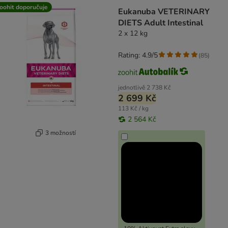
oohit doporučuje
Eukanuba VETERINARY
DIETS Adult Intestinal
2 x 12 kg
Rating: 4.9/5
(
85
)
jednotlivě
2 738 Kč
2 699 Kč
113 Kč / kg
2 564 Kč
3 možností