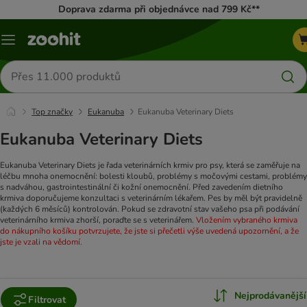
Doprava zdarma při objednávce nad 799 Kč**
Menu
Hledat
produkty
Top značky
Eukanuba
Eukanuba Veterinary Diets
Eukanuba Veterinary Diets
Eukanuba Veterinary Diets je řada veterinárních krmiv pro psy, která se zaměřuje na
léčbu mnoha onemocnění: bolesti kloubů, problémy s močovými cestami, problémy
s nadváhou, gastrointestinální či kožní onemocnění.
Před zavedením dietního
krmiva doporučujeme konzultaci s veterinárním lékařem. Pes by měl být pravidelně
(každých 6 měsíců) kontrolován. Pokud se zdravotní stav vašeho psa při podávání
veterinárního krmiva zhorší, poraďte se s veterinářem.
Vložením vybraného krmiva
do nákupního košíku potvrzujete, že jste si přečetli výše uvedená upozornění, a že
jste je vzali na vědomí.
Nejprodávanější
Filtrovat