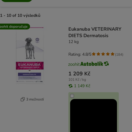
1 - 10 of 10 výsledků
product items have been changed
oohit doporučuje
Eukanuba VETERINARY
DIETS Dermatosis
12 kg
Rating: 4.8/5
(
184
)
1 209 Kč
101 Kč / kg
1 149 Kč
3 možností