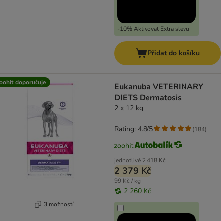
-10% Aktivovat Extra slevu
Přidat do košíku
oohit doporučuje
Eukanuba VETERINARY
DIETS Dermatosis
2 x 12 kg
Rating: 4.8/5
(
184
)
jednotlivě
2 418 Kč
2 379 Kč
99 Kč / kg
2 260 Kč
3 možností