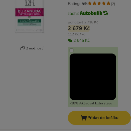
Rating: 5/5
(
2
)
jednotlivě
2 718 Kč
2 679 Kč
112 Kč / kg
2 545 Kč
2 možností
-10% Aktivovat Extra slevu
Přidat do košíku