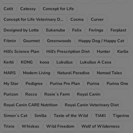
Catit
Catessy
Concept for Life
Concept for Life Veterinary Diet
Cosma
Curver
Designed by Lotte
Eukanuba
Felix
Feringa
Ferplast
Fitmin
Gourmet
Greenwoods
Happy Dog / Happy Cat
Hill's Science Plan
Hill's Prescription Diet
Hunter
Karlie
Kerbl
KONG
kooa
Lukullus
Lukullus A Casa
MARS
Modern Living
Natural Paradise
Nomad Tales
My Star
Pedigree
Purina Pro Plan
Purina
Purina One
Purizon
Rocco
Rosie´s Farm
Royal Canin
Royal Canin CARE Nutrition
Royal Canin Veterinary Diet
Simon´s Cat
Smilla
Taste of the Wild
TIAKI
Tigerino
Trixie
Whiskas
Wild Freedom
Wolf of Wilderness