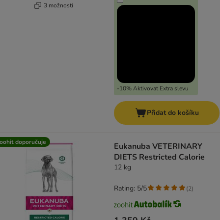
3 možností
-10% Aktivovat Extra slevu
Přidat do košíku
oohit doporučuje
Eukanuba VETERINARY
DIETS Restricted Calorie
12 kg
Rating: 5/5
(
2
)