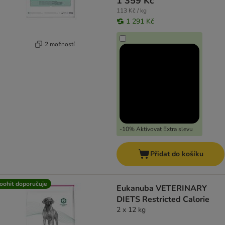
1 359 Kč
113 Kč / kg
1 291 Kč
2 možností
-10% Aktivovat Extra slevu
Přidat do košíku
oohit doporučuje
Eukanuba VETERINARY
DIETS Restricted Calorie
2 x 12 kg