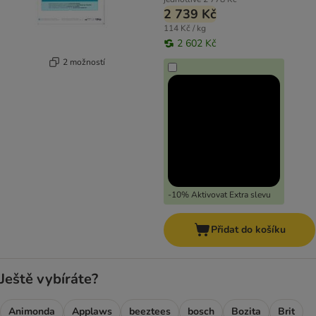
2 739 Kč
114 Kč / kg
2 602 Kč
2 možností
-10% Aktivovat Extra slevu
Přidat do košíku
Ještě vybíráte?
Animonda
Applaws
beeztees
bosch
Bozita
Brit