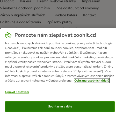
O zoohit
Kariéra
Firemní webové stránky
Impressum
Všeobecné obchodní podmínky
Zde odstoupit od smlouvy
Zákon o digitálních službách
Likvidace baterií
Kontakt
Poštovné a dodací termín
Způsoby platby
Partnerský program
Ochrana osobních údajů
Pomozte nám zlepšovat zoohit.cz!
Ochrana osobních údajů
Prohlášení o přístupnosti
Na našich webových stránkách používáme cookies, pixely a další technologie
© zooplus SE
2026
(„cookies“). Používáme základní soubory cookies, abychom vám umožnili
prohlížet a nakupovat na našich webových stránkách. S vaším souhlasem
aktivujeme soubory cookies pro výkonnostní, funkční a marketingové účely pro
zlepšení kvality našich webových stránek, které vám díky této aktivaci budou
moci ukazovat relevantní produkty a služby a pro personalizaci reklam. Změny
můžete kdykoli provést v našem centru preferencí ("Upravit nastavení"). Více
informací o správci vašich osobních údajů, o zpracovávaných osobních údajích
a účelu zpracování naleznete v Centru preferencí
Ochrana osobních údajů
Upravit nastavení
Souhlasím a dále