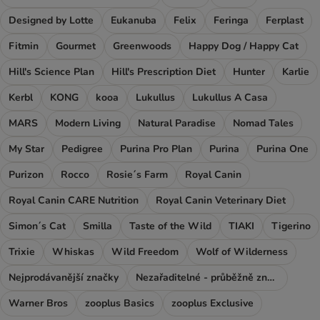
Designed by Lotte
Eukanuba
Felix
Feringa
Ferplast
Fitmin
Gourmet
Greenwoods
Happy Dog / Happy Cat
Hill's Science Plan
Hill's Prescription Diet
Hunter
Karlie
Kerbl
KONG
kooa
Lukullus
Lukullus A Casa
MARS
Modern Living
Natural Paradise
Nomad Tales
My Star
Pedigree
Purina Pro Plan
Purina
Purina One
Purizon
Rocco
Rosie´s Farm
Royal Canin
Royal Canin CARE Nutrition
Royal Canin Veterinary Diet
Simon´s Cat
Smilla
Taste of the Wild
TIAKI
Tigerino
Trixie
Whiskas
Wild Freedom
Wolf of Wilderness
Nejprodávanější značky
Nezařaditelné - průběžně značky
Warner Bros
zooplus Basics
zooplus Exclusive