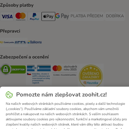
Způsoby platby
PLATBA PŘEDEM
DOBÍRKA
PLATBA PŘEDEM Payment Met
DOBÍRKA Pa
Visa Payment Method
Mastercard Payment Method
PayPal Payment Method
Apple pay Payment Method
GooglePay Payment Method
Přepravci
Česká pošta Shipping Method
PPL Shipping Method
Balíkovna Shipping Method
Zabezpečení a ocenění
Security
Security
Security
Security
Pomozte nám zlepšovat zoohit.cz!
Na našich webových stránkách používáme cookies, pixely a další technologie
(„cookies“). Používáme základní soubory cookies, abychom vám umožnili
O zoohit
Kariéra
Firemní webové stránky
Impressum
prohlížet a nakupovat na našich webových stránkách. S vaším souhlasem
Všeobecné obchodní podmínky
Zde odstoupit od smlouvy
aktivujeme soubory cookies pro výkonnostní, funkční a marketingové účely pro
zlepšení kvality našich webových stránek, které vám díky této aktivaci budou
Zákon o digitálních službách
Likvidace baterií
Kontakt