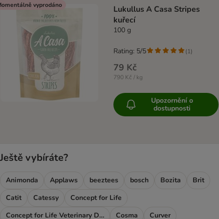
product items have been changed
omentálně vyprodáno
Lukullus A Casa Stripes
kuřecí
100 g
Rating: 5/5
(
1
)
79 Kč
790 Kč / kg
Upozornění o
dostupnosti
Ještě vybíráte?
Animonda
Applaws
beeztees
bosch
Bozita
Brit
Catit
Catessy
Concept for Life
Concept for Life Veterinary Diet
Cosma
Curver