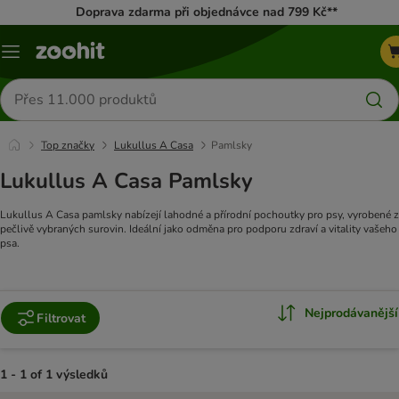
Doprava zdarma při objednávce nad 799 Kč**
Menu
Hledat
produkty
Top značky
Lukullus A Casa
Pamlsky
Lukullus A Casa Pamlsky
Lukullus A Casa pamlsky nabízejí lahodné a přírodní pochoutky pro psy, vyrobené z
pečlivě vybraných surovin. Ideální jako odměna pro podporu zdraví a vitality vašeho
psa.
Nejprodávanější
Filtrovat
1 - 1 of 1 výsledků