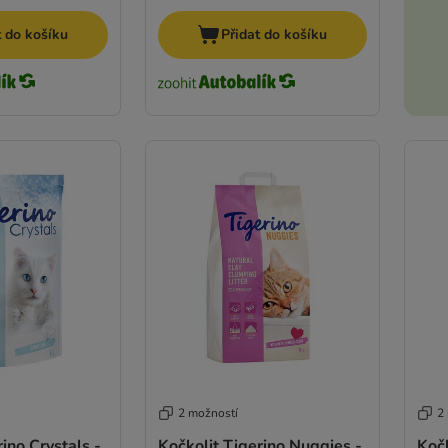
t do košíku
Přidat do košíku
2 možností
2
ino Crystals -
Kočkolit Tigerino Nuggies -
Koč