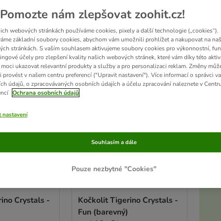
Pomozte nám zlepšovat zoohit.cz!
sledků
ich webových stránkách používáme cookies, pixely a další technologie („cookies“).
áme základní soubory cookies, abychom vám umožnili prohlížet a nakupovat na naš
ve been changed
ch stránkách. S vaším souhlasem aktivujeme soubory cookies pro výkonnostní, fun
ingové účely pro zlepšení kvality našich webových stránek, které vám díky této aktiv
moci ukazovat relevantní produkty a služby a pro personalizaci reklam. Změny můž
i provést v našem centru preferencí ("Upravit nastavení"). Více informací o správci v
ch údajů, o zpracovávaných osobních údajích a účelu zpracování naleznete v Centr
encí
Ochrana osobních údajů
t nastavení
Souhlasím a dále
Pouze nezbytné "Cookies"
4 možností
ino Crystals -
Kočkolit Tigerino Crystals -
Fun (barevný)