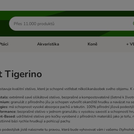
Hledat
produkty
Ptáci
Akvaristika
Koně
+ V
vřít menu: Malá zvířata
Otevřít menu: Ptáci
Otevřít menu: Akvaristika
Otevří
t Tigerino
stavuje kvalitní stelivo, které je schopné vstřebat několikanásobek svého objemu. K 
stals:
extrémně savé silikátové stelivo, bezprašné a kompostovatelné (šetrné k život
emium:
granulát z přírodního jílu je schopen vytvořit okamžitě hrudku a navázat na 
gies:
má schopnost vysoké absorpce pachů a tekutin. 100% přírodní jílová podestýl
rformance:
bezprašné stelivo v jednom granulátu s vysokou savostí a schopností hr
nt-Based:
udržitelné stelivo pro kočky vyrobené z přírodních materiálů jako je tofu,
stlinné bázi rychle hrudkují a pohlcují pachy.
o podestýlek jistě naleznete tu pravou, která bude vyhovovat vám i vašemu čtyřnohé