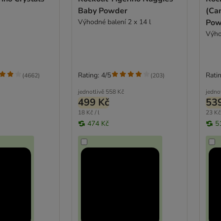
Baby Powder
(Ca
Výhodné balení 2 x 14 l
Pow
Výho
Rating: 4/5
Ratin
(
4662
)
(
203
)
jednotlivě
558 Kč
jedno
499 Kč
53
18 Kč / l
23 Kč
474 Kč
5