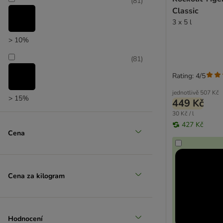
(
81
)
Classic
3 x 5 l
> 10%
(
81
)
Rating: 4/5
jednotlivě
507 Kč
> 15%
449 Kč
30 Kč / l
427 Kč
Cena
Cena za kilogram
Hodnocení