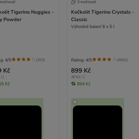
 možností
3 možností
olit Tigerino Nuggies -
Kočkolit Tigerino Crystals -
y Powder
Classic
Výhodné balení 6 x 5 l
g: 4/5
Rating: 4/5
(
203
)
(
4662
)
9 Kč
899 Kč
/ l
30 Kč / l
65 Kč
854 Kč