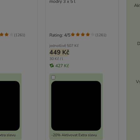
modrý 3 x 5 l
Akt
Rating: 4/5
(
1261
)
(
1261
)
D
jednotlivě
507 Kč
449 Kč
30 Kč / l
427 Kč
Vy
tra slevu
-20% Aktivovat Extra slevu