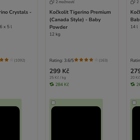
2 možností
2
ino Crystals -
Kočkolit Tigerino Premium
Kočk
(Canada Style) - Baby
Bab
 x 5 l
Powder
14 l
12 kg
Rating: 3.6/5
Ratin
(
1092
)
(
163
)
299 Kč
27
25 Kč / kg
20 Kč 
284 Kč
2