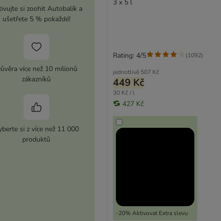
3 x 5 l
ivujte si zoohit Autobalík a
ušetřete 5 % pokaždé!
Rating: 4/5
(
1092
)
ůvěra více než 10 milionů
jednotlivě
507 Kč
zákazníků
449 Kč
30 Kč / l
427 Kč
berte si z více než 11 000
produktů
-20% Aktivovat Extra slevu