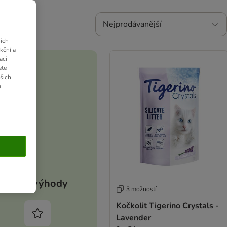
Nejprodávanější
ich
kční a
aci
ete
ašich
u
Vaše výhody
3 možností
Kočkolit Tigerino Crystals -
Lavender