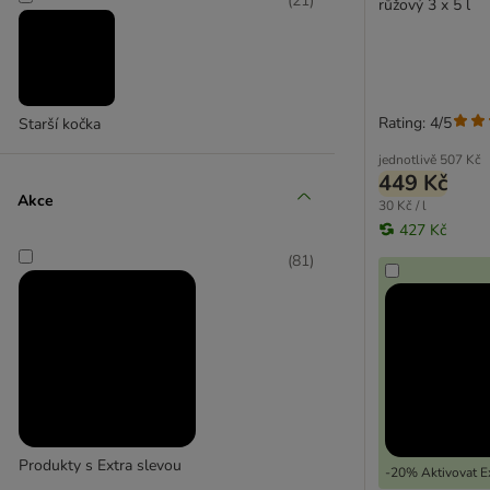
(
21
)
růžový 3 x 5 l
Rating: 4/5
Starší kočka
jednotlivě
507 Kč
449 Kč
Akce
30 Kč / l
427 Kč
(
81
)
Produkty s Extra slevou
-20% Aktivovat Ex