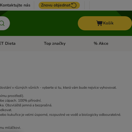
Kontaktujte nás
Znovu objednat
Košík
ET Dieta
Top značky
% Akce
t menu: Koně
Otevřít menu: + VET Dieta
Otevřít menu: Top znač
dostání v různých vůních - vyberte si tu, která vám bude nejvíce vyhovovat.
nímu prostředí).
sebe zápach. 100% přírodní.
ka. Obzvláště jemná a bezprašná.
udkovat.
 nebo kukuřice je velmi úsporné, rozpustné ve vodě a biologicky odbouratelné.
mu miláčkovi.