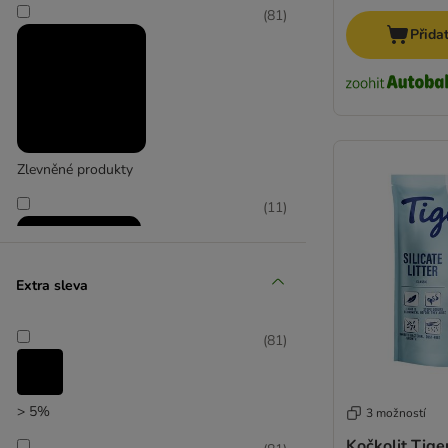
(
81
)
Přida
Zlevněné produkty
(
11
)
Extra sleva
(
81
)
zoohit doporučuje
> 5%
3 možností
Kočkolit Tiger