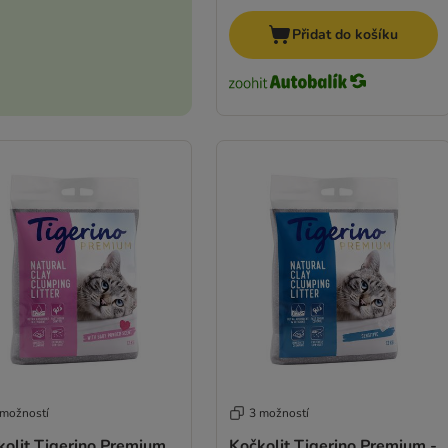
Přidat do košíku
 možností
3 možností
kolit Tigerino Premium
Kočkolit Tigerino Premium -