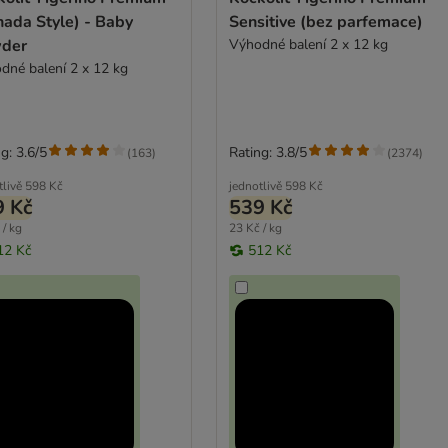
nada Style) - Baby
Sensitive (bez parfemace)
der
Výhodné balení 2 x 12 kg
dné balení 2 x 12 kg
g: 3.6/5
Rating: 3.8/5
(
163
)
(
2374
)
tlivě
598 Kč
jednotlivě
598 Kč
9 Kč
539 Kč
 / kg
23 Kč / kg
12 Kč
512 Kč