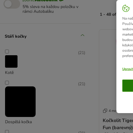
5% sleva na každou položku v
rámci Autobalíku
1 - 48 of 112 vý
Na naš
Použív
product items ha
webový
market
Stáří kočky
budou 
kdykol
osobní
(
21
)
prefer
Upravi
Kotě
(
21
)
4 možností
Kočkolit Tiger
Dospělá kočka
Fun (barevný)