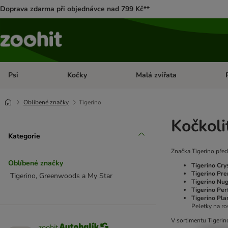
Doprava zdarma při objednávce nad 799 Kč**
Psi
Kočky
Malá zvířata
Otevřít menu: Psi
Otevřít menu: Kočky
Ote
Oblíbené značky
Tigerino
Kočkoli
Kategorie
Značka Tigerino před
Oblíbené značky
Tigerino Cry
Tigerino Pr
Tigerino, Greenwoods a My Star
Tigerino Nug
Tigerino Pe
Tigerino Pla
Peletky na ro
V sortimentu Tigerin