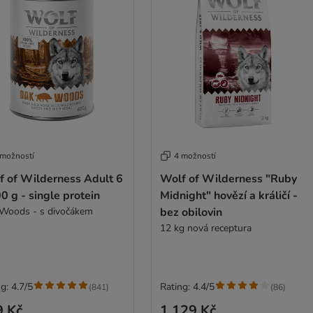
 možností
4 možností
f of Wilderness Adult 6
Wolf of Wilderness "Ruby
0 g - single protein
Midnight" hovězí a králičí -
Woods - s divočákem
bez obilovin
12 kg nová receptura
g: 4.7/5
Rating: 4.4/5
(
841
)
(
86
)
9 Kč
1 129 Kč