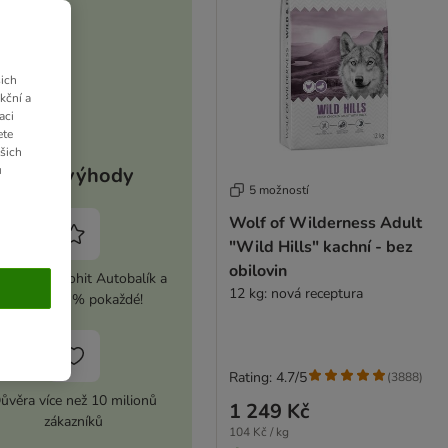
ich
kční a
aci
ete
ašich
u
Vaše výhody
5 možností
Wolf of Wilderness Adult
"Wild Hills" kachní - bez
obilovin
ivujte si zoohit Autobalík a
12 kg: nová receptura
ušetřete 5 % pokaždé!
Rating: 4.7/5
(
3888
)
ůvěra více než 10 milionů
1 249 Kč
zákazníků
104 Kč / kg