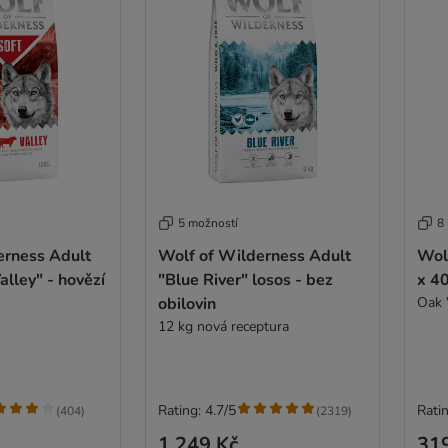
5 možností
8
erness Adult
Wolf of Wilderness Adult
Wol
alley" - hovězí
"Blue River" losos - bez
x 40
obilovin
Oak 
12 kg nová receptura
Rating: 4.7/5
Ratin
(
404
)
(
2319
)
1 249 Kč
31