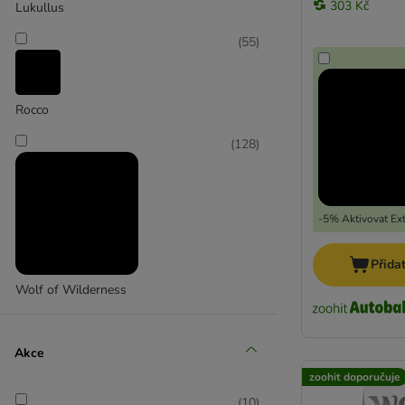
303 Kč
Lukullus
(
55
)
Rocco
(
128
)
-5% Aktivovat Ext
Přida
Wolf of Wilderness
Akce
zoohit doporučuje
(
10
)