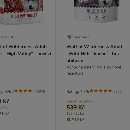
 možností
5 možností
f of Wilderness Adult
Wolf of Wilderness Adult
t - High Valley" - hovězí
"Wild Hills" kachní - bez
obilovin
Výhodné balení: 4 x 1 kg nová
receptura
g: 4.4/5
Rating: 4.7/5
(
404
)
(
3888
)
9 Kč
jednotlivě
596 Kč
539 Kč
č / kg
61 Kč
135 Kč / kg
512 Kč