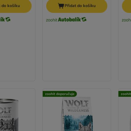
t do košíku
Přidat do košíku
zoohit doporučuje
zoohi