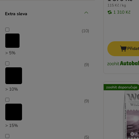
115 Kč / kg
1 310 Kč
Extra sleva
(
10
)
zoohit doporučuje
Přida
> 5%
(
9
)
zoohit doporučuje
> 10%
(
9
)
> 15%
(
5
)