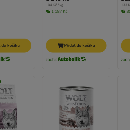
104 Kč / kg
133 K
1 187 Kč
3
t do košíku
Přidat do košíku