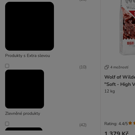
Produkty s Extra slevou
(
10
)
4 možností
Wolf of Wild
"Soft - High V
12 kg
Zlevněné produkty
Rating: 4.4/5
(
42
)
1 379 Kč