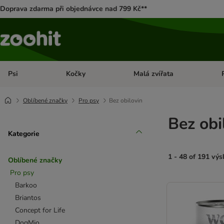
Doprava zdarma při objednávce nad 799 Kč**
Psi
Kočky
Malá zvířata
Otevřít menu: Psi
Otevřít menu: Kočky
Ote
Oblíbené značky
Pro psy
Bez obilovin
Bez obi
Kategorie
1 - 48 of 191 vý
Oblíbené značky
Pro psy
product items ha
Barkoo
Briantos
Concept for Life
DogMio