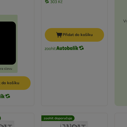
303 Kč
Vy
Přidat do košíku
ra slevu
t do košíku
zoohit doporučuje