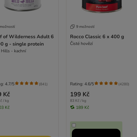
 možností
9 možností
f of Wilderness Adult 6
Rocco Classic 6 x 400 g
0 g - single protein
Čisté hovězí
Hills - kachní
g: 4.7/5
Rating: 4.6/5
(
841
)
(
4280
)
9 Kč
199 Kč
č / kg
83 Kč / kg
03 Kč
189 Kč