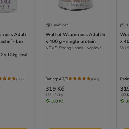
8 možností
8
erness Adult
Wolf of Wilderness Adult 6
Wol
kachní - bez
x 400 g - single protein
x 40
NOVÉ: Strong Lands - vepřové
Wild 
 2 x 12 kg nová
Rating: 4.7/5
Ratin
(
3888
)
(
841
)
319 Kč
31
č
133 Kč / kg
133 K
303 Kč
3