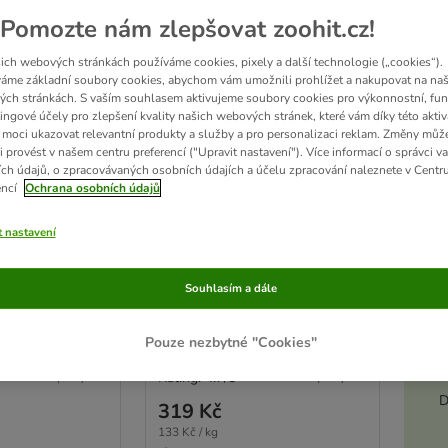
Pomozte nám zlepšovat zoohit.cz!
ich webových stránkách používáme cookies, pixely a další technologie („cookies“).
áme základní soubory cookies, abychom vám umožnili prohlížet a nakupovat na naš
ch stránkách. S vaším souhlasem aktivujeme soubory cookies pro výkonnostní, fun
ingové účely pro zlepšení kvality našich webových stránek, které vám díky této aktiv
moci ukazovat relevantní produkty a služby a pro personalizaci reklam. Změny můž
i provést v našem centru preferencí ("Upravit nastavení"). Více informací o správci v
ch údajů, o zpracovávaných osobních údajích a účelu zpracování naleznete v Centr
encí
Ochrana osobních údajů
8 možností
erness Adult 6
Wolf of Wilderness Adult 6
t nastavení
le protein
x 400 g - single protein
 - rybí
Green Fields - jehněčí
Akt
Souhlasím a dále
Pouze nezbytné "Cookies"
Rating: 4.7/5
(
841
)
(
841
)
D
319 Kč
133 Kč / kg