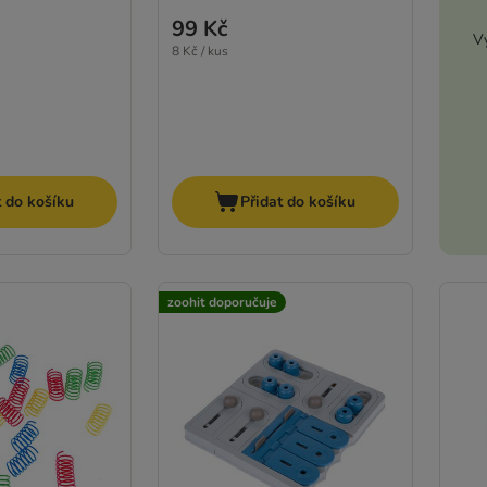
99 Kč
Vy
8 Kč / kus
t do košíku
Přidat do košíku
zoohit doporučuje