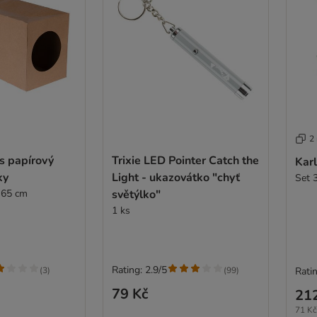
2
s papírový
Trixie LED Pointer Catch the
Kar
ky
Light - ukazovátko "chyť
Set 
 65 cm
světýlko"
1 ks
Rating: 2.9/5
(
3
)
(
99
)
Ratin
79 Kč
21
71 Kč