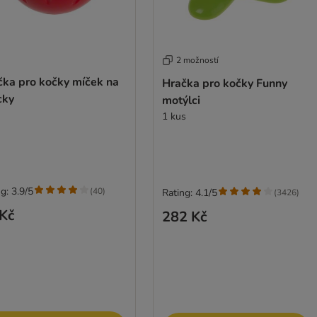
2 možností
čka pro kočky míček na
Hračka pro kočky Funny
cky
motýlci
1 kus
g: 3.9/5
(
40
)
Rating: 4.1/5
(
3426
)
Kč
282 Kč