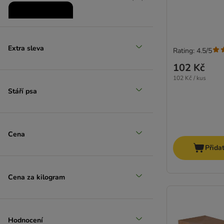
Extra sleva
Rating: 4.5/5
102 Kč
Zlevněné produkty
102 Kč / kus
Stáří psa
(
8
)
Cena
Přida
zoohit doporučuje
Cena za kilogram
Hodnocení