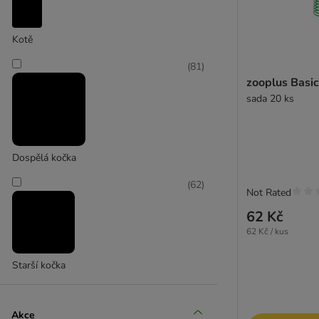
Catit
Kotě
(
3
)
(
81
)
zooplus Basic
sada 20 ks
CHEERBLE
Dospělá kočka
(
62
)
Not Rated
62 Kč
62 Kč / kus
Starší kočka
Akce