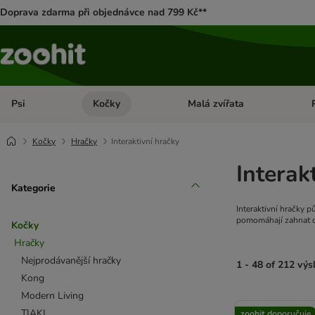
Doprava zdarma při objednávce nad 799 Kč**
Psi
Kočky
Malá zvířata
Otevřít menu: Psi
Otevřít menu: Kočky
Ote
Kočky
Hračky
Interaktivní hračky
Interak
Kategorie
Interaktivní hračky 
pomomáhají zahnat dl
Kočky
Hračky
Nejprodávanější hračky
1 - 48 of 212 vý
Kong
Modern Living
product items ha
TIAKI
zoohit doporučuje