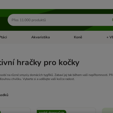
Hledat
produkty
Ptáci
Akvaristika
Koně
+ V
vřít menu: Malá zvířata
Otevřít menu: Ptáci
Otevřít menu: Akvaristika
Otevří
tivní hračky pro kočky
působí na různé smysly domácích tygříků. Zabaví jej tak během vaší nepřítomnosti. P
ouhou chvilku. Vyberte si a udělejte vaší kočce radost.
sledků
ve been changed
zoohit doporučuje