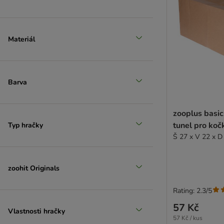
Materiál
Barva
zooplus basic
tunel pro koč
Typ hračky
Š 27 x V 22 x D
zoohit Originals
Rating: 2.3/5
57 Kč
Vlastnosti hračky
57 Kč / kus