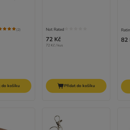
Not Rated
(
2
)
Ratin
72 Kč
82 
72 Kč / kus
t do košíku
Přidat do košíku