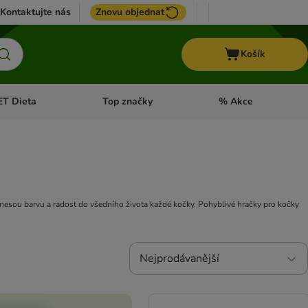
Kontaktujte nás
Znovu objednat
Košík
ET Dieta
Top značky
% Akce
t menu: Koně
Otevřít menu: + VET Dieta
Otevřít menu: Top znač
řinesou barvu a radost do všedního života každé kočky. Pohyblivé hračky pro kočky
Nejprodávanější