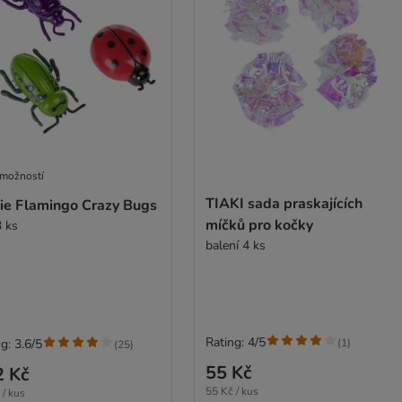
 možností
TIAKI sada praskajících
lie Flamingo Crazy Bugs
míčků pro kočky
3 ks
balení 4 ks
Rating: 4/5
(
1
)
g: 3.6/5
(
25
)
55 Kč
2 Kč
55 Kč / kus
 / kus