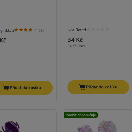
Not Rated
g: 3.5/5
(
23
)
34 Kč
Kč
34 Kč / kus
Přidat do košíku
Přidat do košíku
zoohit doporučuje