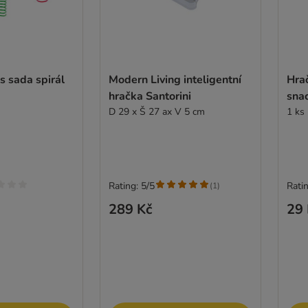
s sada spirál
Modern Living inteligentní
Hra
hračka Santorini
sna
D 29 x Š 27 ax V 5 cm
1 ks
Rating: 5/5
Ratin
(
1
)
289 Kč
29 