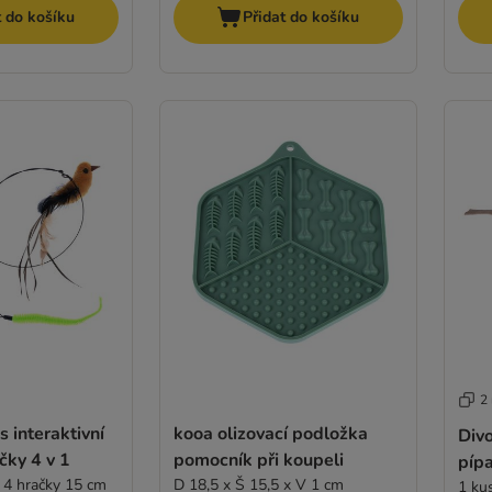
t do košíku
Přidat do košíku
2
s interaktivní
kooa olizovací podložka
Div
čky 4 v 1
pomocník při koupeli
pípa
, 4 hračky 15 cm
D 18,5 x Š 15,5 x V 1 cm
1 ku