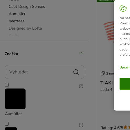
Catit Design Senses
Aumüller
Na naš
beeztees
Použív
Designed by Lotte
webový
market
Karlie
budou 
kdykol
osobní
Míčky
Značka
prefer
Udice
Myšky
Vyhledat
Upravi
2 možností
Interaktivní hračky
TIAKI sada sp
(
2
)
Sisalové hračky
sada 4 kusů
Škrabací hračky
Domečky na hraní
Tunely
Aumüller
Catnip
Baldrian (kozlík lékařský)
(
1
)
Rating: 4.6/5