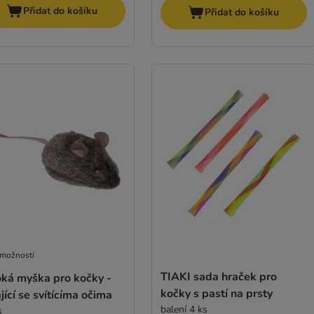
Přidat do košíku
Přidat do košíku
 možností
TIAKI sada hraček pro
oká myška pro kočky -
kočky s pastí na prsty
jící se svítícíma očima
balení 4 ks
s