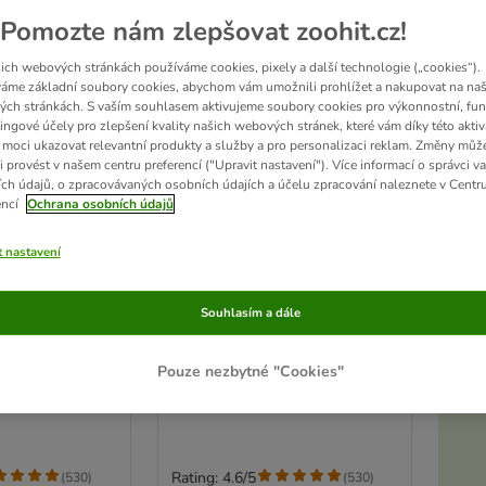
Pomozte nám zlepšovat zoohit.cz!
ich webových stránkách používáme cookies, pixely a další technologie („cookies“).
áme základní soubory cookies, abychom vám umožnili prohlížet a nakupovat na naš
ch stránkách. S vaším souhlasem aktivujeme soubory cookies pro výkonnostní, fun
ingové účely pro zlepšení kvality našich webových stránek, které vám díky této aktiv
moci ukazovat relevantní produkty a služby a pro personalizaci reklam. Změny můž
i provést v našem centru preferencí ("Upravit nastavení"). Více informací o správci v
ch údajů, o zpracovávaných osobních údajích a účelu zpracování naleznete v Centr
encí
Ochrana osobních údajů
t nastavení
Akt
2 možností
irál
TIAKI sada spirál
Souhlasím a dále
sada 12 kusů
Pouze nezbytné "Cookies"
D
Rating: 4.6/5
(
530
)
(
530
)