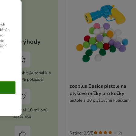
ich
kční a
aci
Vaše výhody
ete
ašich
u
ivujte si zoohit Autobalík a
ušetřete 5 % pokaždé!
zooplus Basics pistole na
plyšové míčky pro kočky
pistole s 30 plyšovými kuličkami
ůvěra více než 10 milionů
zákazníků
Rating: 3.5/5
(
2
)