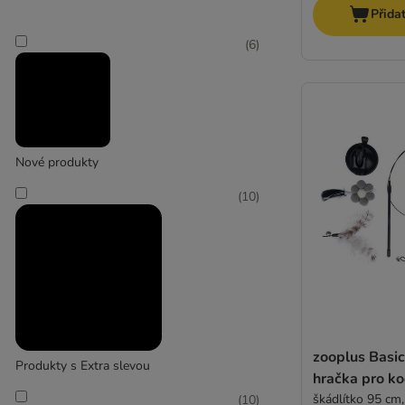
Přida
(
6
)
Nové produkty
(
10
)
zooplus Basic
Produkty s Extra slevou
hračka pro ko
škádlítko 95 cm
(
10
)