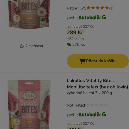
Rating: 5/5
(
1
)
jednotlivě
327 Kč
289 Kč
482 Kč / kg
275 Kč
2 možností
Přidat do košíku
Lukullus Vitality Bites
Mobility: telecí (bez obilovin)
výhodné balení 3 x 200 g
Not Rated
jednotlivě
327 Kč