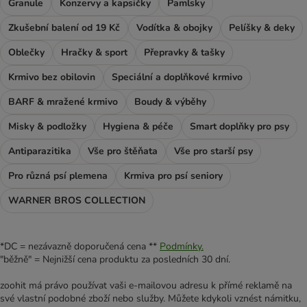
Granule
Konzervy a kapsičky
Pamlsky
Zkušební balení od 19 Kč
Vodítka & obojky
Pelíšky & deky
Oblečky
Hračky & sport
Přepravky & tašky
Krmivo bez obilovin
Speciální a doplňkové krmivo
BARF & mražené krmivo
Boudy & výběhy
Misky & podložky
Hygiena & péče
Smart doplňky pro psy
Antiparazitika
Vše pro štěňata
Vše pro starší psy
Pro různá psí plemena
Krmiva pro psí seniory
WARNER BROS COLLECTION
*DC = nezávazně doporučená cena **
Podmínky.
"běžně" = Nejnižší cena produktu za posledních 30 dní.
zoohit má právo používat vaši e-mailovou adresu k přímé reklamě na
své vlastní podobné zboží nebo služby. Můžete kdykoli vznést námitku,