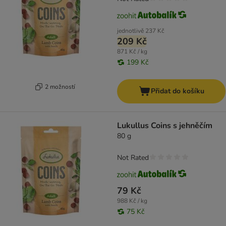
jednotlivě
237 Kč
209 Kč
871 Kč / kg
199 Kč
2 možností
Přidat do košíku
Lukullus Coins s jehněčím
80 g
Not Rated
79 Kč
988 Kč / kg
75 Kč