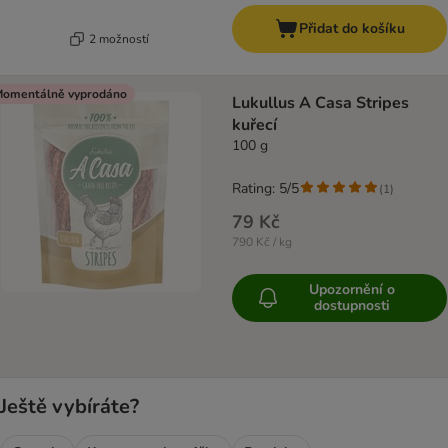
Přidat do košíku
2 možností
omentálně vyprodáno
Lukullus A Casa Stripes
kuřecí
100 g
Rating: 5/5
(
1
)
79 Kč
790 Kč / kg
Upozornění o
dostupnosti
Ještě vybíráte?