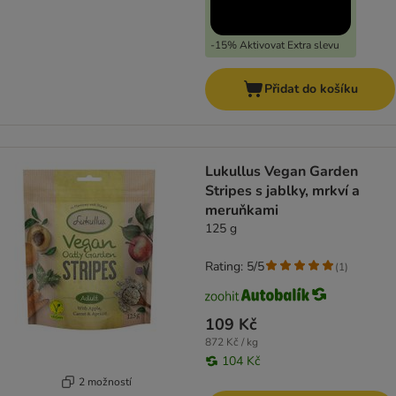
-15% Aktivovat Extra slevu
Přidat do košíku
Lukullus Vegan Garden
Stripes s jablky, mrkví a
meruňkami
125 g
Rating: 5/5
(
1
)
109 Kč
872 Kč / kg
104 Kč
2 možností