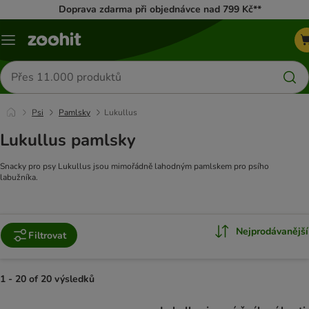
Doprava zdarma při objednávce nad 799 Kč**
Menu
Hledat
produkty
Psi
Pamlsky
Lukullus
Lukullus pamlsky
Snacky pro psy Lukullus jsou mimořádně lahodným pamlskem pro psího
labužníka.
Nejprodávanější
Filtrovat
1 - 20 of 20 výsledků
product items have been changed