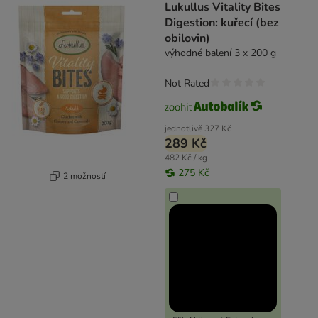
Lukullus Vitality Bites
Digestion: kuřecí (bez
obilovin)
výhodné balení 3 x 200 g
Not Rated
jednotlivě
327 Kč
289 Kč
482 Kč / kg
275 Kč
2 možností