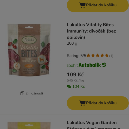
Přidat do košíku
Lukullus Vitality Bites
Immunity: divočák (bez
obilovin)
200 g
Rating: 5/5
(
1
)
109 Kč
545 Kč / kg
104 Kč
2 možností
Přidat do košíku
Lukullus Vegan Garden