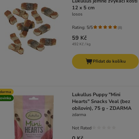
Lukullus jemné žvýkací kosti
12 x 5 cm
losos
Rating: 5/5
(
8
)
59 Kč
492 Kč / kg
Přidat do košíku
zdarma
Lukullus Puppy "Mini
ovinka
Hearts" Snacks Veal (bez
obilovin), 75 g - ZDARMA
zdarma
Not Rated
0 Kč