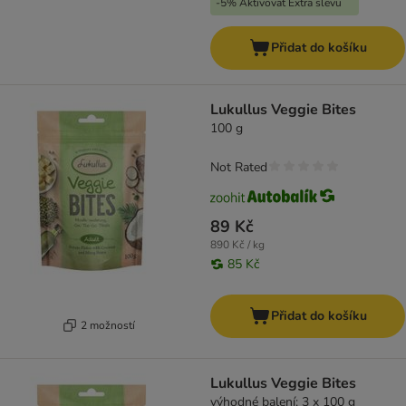
-5% Aktivovat Extra slevu
Přidat do košíku
Lukullus Veggie Bites
100 g
Not Rated
89 Kč
890 Kč / kg
85 Kč
Přidat do košíku
2 možností
Lukullus Veggie Bites
výhodné balení: 3 x 100 g