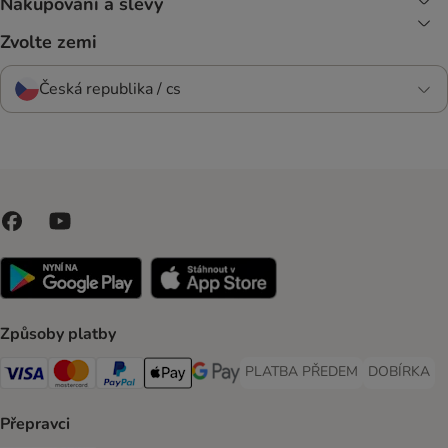
Nakupování a slevy
Zvolte zemi
Česká republika / cs
Způsoby platby
PLATBA PŘEDEM
DOBÍRKA
PLATBA PŘEDEM Payment Met
DOBÍRKA Pa
Visa Payment Method
Mastercard Payment Method
PayPal Payment Method
Apple pay Payment Method
GooglePay Payment Method
Přepravci