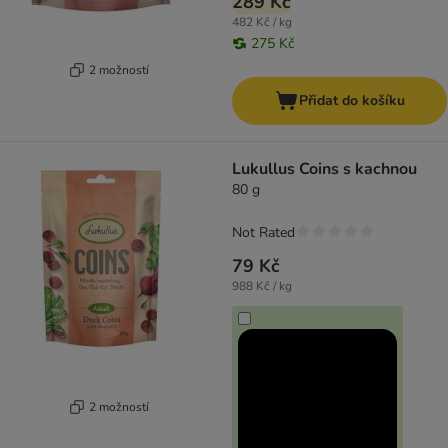
289 Kč
482 Kč / kg
275 Kč
2 možností
Přidat do košíku
Lukullus Coins s kachnou
80 g
Not Rated
79 Kč
988 Kč / kg
2 možností