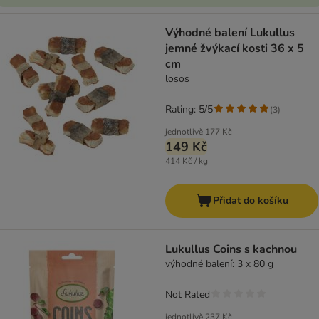
Výhodné balení Lukullus
jemné žvýkací kosti 36 x 5
cm
losos
Rating: 5/5
(
3
)
jednotlivě
177 Kč
149 Kč
414 Kč / kg
Přidat do košíku
Lukullus Coins s kachnou
výhodné balení: 3 x 80 g
Not Rated
jednotlivě
237 Kč