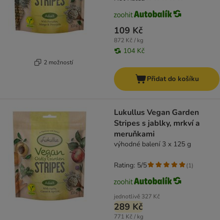
109 Kč
872 Kč / kg
104 Kč
2 možností
Přidat do košíku
Lukullus Vegan Garden
Stripes s jablky, mrkví a
meruňkami
výhodné balení 3 x 125 g
Rating: 5/5
(
1
)
jednotlivě
327 Kč
289 Kč
771 Kč / kg