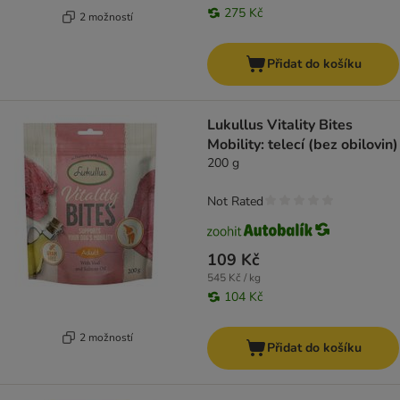
275 Kč
2 možností
Přidat do košíku
Lukullus Vitality Bites
Mobility: telecí (bez obilovin)
200 g
Not Rated
109 Kč
545 Kč / kg
104 Kč
2 možností
Přidat do košíku