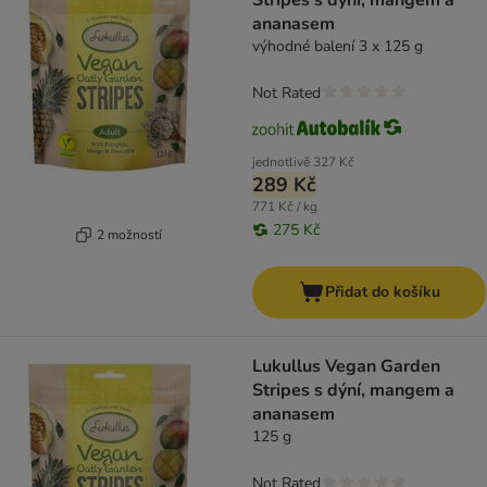
Stripes s dýní, mangem a
ananasem
výhodné balení 3 x 125 g
Not Rated
jednotlivě
327 Kč
289 Kč
771 Kč / kg
275 Kč
2 možností
Přidat do košíku
Lukullus Vegan Garden
Stripes s dýní, mangem a
ananasem
125 g
Not Rated