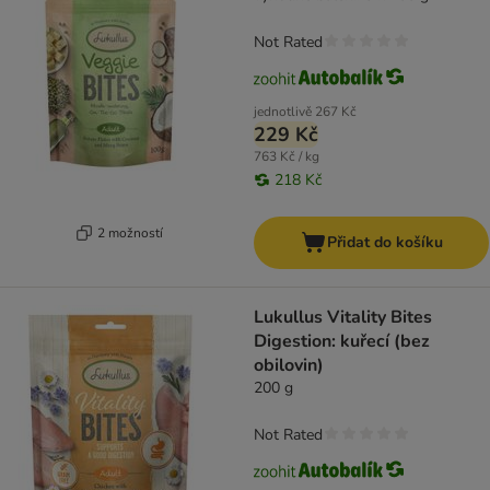
Not Rated
jednotlivě
267 Kč
229 Kč
763 Kč / kg
218 Kč
2 možností
Přidat do košíku
Lukullus Vitality Bites
Digestion: kuřecí (bez
obilovin)
200 g
Not Rated