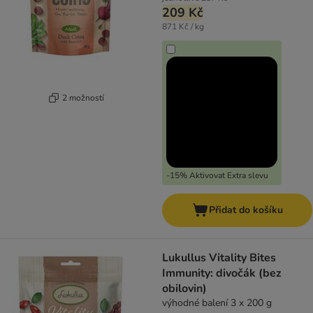
209 Kč
871 Kč / kg
2 možností
-15% Aktivovat Extra slevu
Přidat do košíku
Lukullus Vitality Bites
Immunity: divočák (bez
obilovin)
výhodné balení 3 x 200 g