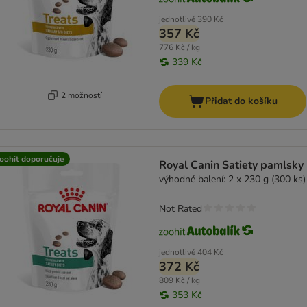
jednotlivě
390 Kč
357 Kč
776 Kč / kg
339 Kč
2 možností
Přidat do košíku
oohit doporučuje
Royal Canin Satiety pamlsky
výhodné balení: 2 x 230 g (300 ks)
Not Rated
jednotlivě
404 Kč
372 Kč
809 Kč / kg
353 Kč