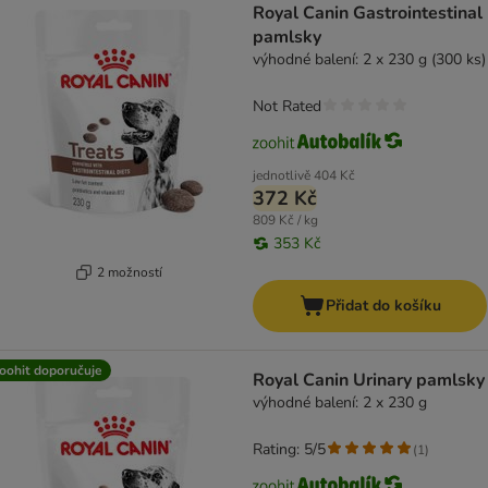
Royal Canin Gastrointestinal
pamlsky
výhodné balení: 2 x 230 g (300 ks)
Not Rated
jednotlivě
404 Kč
372 Kč
809 Kč / kg
353 Kč
2 možností
Přidat do košíku
oohit doporučuje
Royal Canin Urinary pamlsky
výhodné balení: 2 x 230 g
Rating: 5/5
(
1
)