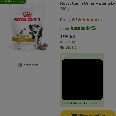
oohit doporučuje
Royal Canin Urinary pamlsky
230 g
Rating: 5/5
(
1
)
195 Kč
848 Kč / kg
185 Kč
2 možností
-30% Aktivovat Extra slevu
Přidat do košíku