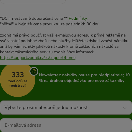
*DC = nezávazně doporučená cena **
Podmínky.
"běžně" = Nejnižší cena produktu za posledních 30 dní.
zoohit má právo používat vaši e-mailovou adresu k přímé reklamě na
své vlastní podobné zboží nebo služby. Můžete kdykoli vznést námitku,
aniž by vám vznikly jakékoli náklady kromě základních nákladů za
kontakt zákaznického servisu zoohit. Více informací:
https://support.zoohit.cz/cs/support/home
333
Newsletter: nabídky pouze pro předplatitele; 10
% na druhou objednávku pro nové zákazníky
zooBodů za
registraci!
Vyberte prosím alespoň jednu možnost