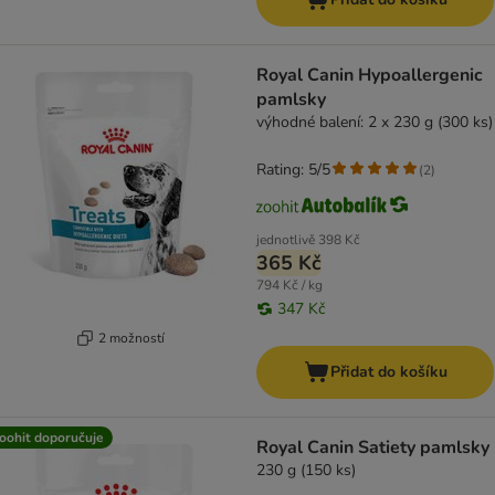
Royal Canin Hypoallergenic
pamlsky
výhodné balení: 2 x 230 g (300 ks)
Rating: 5/5
(
2
)
jednotlivě
398 Kč
365 Kč
794 Kč / kg
347 Kč
2 možností
Přidat do košíku
oohit doporučuje
Royal Canin Satiety pamlsky
230 g (150 ks)