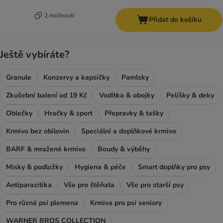
2 možností
Přidat do košíku
Ještě vybíráte?
Granule
Konzervy a kapsičky
Pamlsky
Zkušební balení od 19 Kč
Vodítka & obojky
Pelíšky & deky
Oblečky
Hračky & sport
Přepravky & tašky
Krmivo bez obilovin
Speciální a doplňkové krmivo
BARF & mražené krmivo
Boudy & výběhy
Misky & podložky
Hygiena & péče
Smart doplňky pro psy
Antiparazitika
Vše pro štěňata
Vše pro starší psy
Pro různá psí plemena
Krmiva pro psí seniory
WARNER BROS COLLECTION