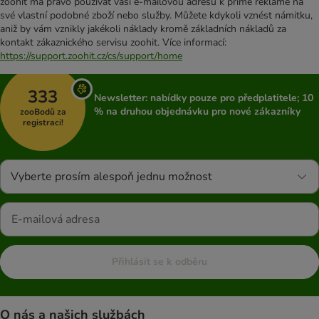
zoohit má právo používat vaši e-mailovou adresu k přímé reklamě na
své vlastní podobné zboží nebo služby. Můžete kdykoli vznést námitku,
aniž by vám vznikly jakékoli náklady kromě základních nákladů za
kontakt zákaznického servisu zoohit. Více informací:
https://support.zoohit.cz/cs/support/home
333
Newsletter: nabídky pouze pro předplatitele; 10
% na druhou objednávku pro nové zákazníky
zooBodů za
registraci!
Vyberte prosím alespoň jednu možnost
Přihlásit se k odběru
O nás a našich službách