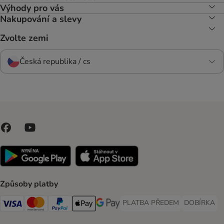
Výhody pro vás
Nakupování a slevy
Zvolte zemi
Česká republika / cs
Způsoby platby
PLATBA PŘEDEM
DOBÍRKA
PLATBA PŘEDEM Payment Met
DOBÍRKA Pa
Visa Payment Method
Mastercard Payment Method
PayPal Payment Method
Apple pay Payment Method
GooglePay Payment Method