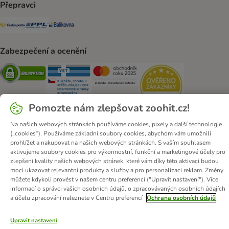
Přepravci
Česká pošta Shipping Method
PPL Shipping Method
Balíkovna Shipping Method
Zabezpečení a ocenění
Security
Security
Security
Security
Pomozte nám zlepšovat zoohit.cz!
Na našich webových stránkách používáme cookies, pixely a další technologie
(„cookies“). Používáme základní soubory cookies, abychom vám umožnili
prohlížet a nakupovat na našich webových stránkách. S vaším souhlasem
O zoohit
Kariéra
Firemní webové stránky
Impressum
aktivujeme soubory cookies pro výkonnostní, funkční a marketingové účely pro
Všeobecné obchodní podmínky
Zde odstoupit od smlouvy
zlepšení kvality našich webových stránek, které vám díky této aktivaci budou
moci ukazovat relevantní produkty a služby a pro personalizaci reklam. Změny
Zákon o digitálních službách
Likvidace baterií
Kontakt
můžete kdykoli provést v našem centru preferencí ("Upravit nastavení"). Více
Poštovné a dodací termín
Způsoby platby
informací o správci vašich osobních údajů, o zpracovávaných osobních údajích
a účelu zpracování naleznete v Centru preferencí
Ochrana osobních údajů
Partnerský program
Ochrana osobních údajů
Ochrana osobních údajů
Prohlášení o přístupnosti
Upravit nastavení