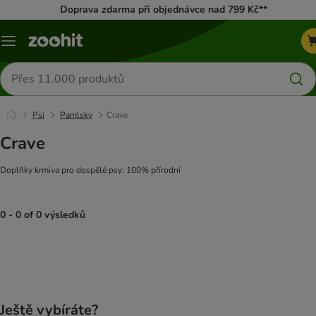
Doprava zdarma při objednávce nad 799 Kč**
Menu
Hledat
produkty
Psi
Pamlsky
Crave
Crave
Doplňky krmiva pro dospělé psy: 100% přírodní
0 - 0 of 0 výsledků
product items have been changed
Ještě vybíráte?