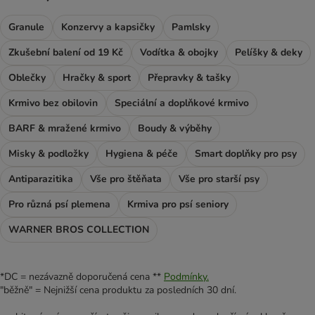
Granule
Konzervy a kapsičky
Pamlsky
Zkušební balení od 19 Kč
Vodítka & obojky
Pelíšky & deky
Oblečky
Hračky & sport
Přepravky & tašky
Krmivo bez obilovin
Speciální a doplňkové krmivo
BARF & mražené krmivo
Boudy & výběhy
Misky & podložky
Hygiena & péče
Smart doplňky pro psy
Antiparazitika
Vše pro štěňata
Vše pro starší psy
Pro různá psí plemena
Krmiva pro psí seniory
WARNER BROS COLLECTION
*DC = nezávazně doporučená cena **
Podmínky.
"běžně" = Nejnižší cena produktu za posledních 30 dní.