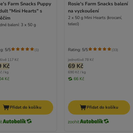
ie's Farm Snacks Puppy
Rosie's Farm Snacks balení
ult "Mini Hearts" s
na vyzkoušení
něčím
2 x 50 g Mini Hearts (krocaní,
telecí)
dné balení: 3 x 50 g
g: 5/5
Rating: 5/5
(
1
)
(
33
)
tlivě
117 Kč
jednotlivě
78 Kč
9 Kč
69 Kč
č / kg
690 Kč / kg
04 Kč
66 Kč
Přidat do košíku
Přidat do košíku