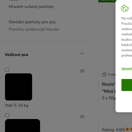
Mrazem sušené pamlsky
Na naš
Dentální pamlsky pro psy
Použív
Pamlsky podporující klouby
webový
market
Sušené maso/plátky
budou 
Sušenky a keksy
kdykol
osobní
Žvýkací tyčinky a rolky
Velikost psa
prefer
Praktické pamlsky
Výcvikové pamlsky
Upravi
(
6
)
Další pamlsky
3 možností
Rosie's Farm
Drůbeží pamlsky
"Mini Hearts" 
Hovězí pamlsky
5 x 50g
Vepřové pamlsky
Malí 5-10 kg
Jehněčí pamlsky
(
6
)
Rybí pamlsky
Koňské pamlsky
Rating: 4.8/5