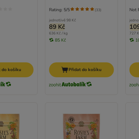
Rating: 5/5
Not 
(
33
)
jednotlivě
98 Kč
jedno
89 Kč
10
636 Kč / kg
727 K
85 Kč
1
t do košíku
Přidat do košíku