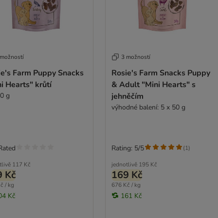
 možností
3 možností
ie's Farm Puppy Snacks
Rosie's Farm Snacks Puppy
i Hearts" krůtí
& Adult "Mini Hearts" s
50 g
jehněčím
výhodné balení: 5 x 50 g
Rated
Rating: 5/5
(
1
)
tlivě
117 Kč
jednotlivě
195 Kč
9 Kč
169 Kč
č / kg
676 Kč / kg
04 Kč
161 Kč