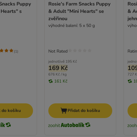
 Snacks Puppy
Rosie's Farm Snacks Puppy
Ros
 Hearts" s
& Adult "Mini Hearts" se
& Ad
zvěřinou
jeh
výhodné balení: 5 x 50 g
výho
Not Rated
Ratin
(
1
)
jednotlivě
195 Kč
jedno
169 Kč
10
676 Kč / kg
727 K
161 Kč
1
t do košíku
Přidat do košíku