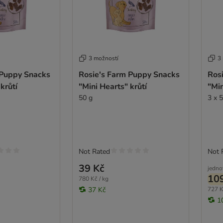
3 možností
3
 Puppy Snacks
Rosie's Farm Puppy Snacks
Ros
krůtí
"Mini Hearts" krůtí
"Min
50 g
3 x 
Not Rated
Not 
39 Kč
jedno
10
780 Kč / kg
37 Kč
727 K
1