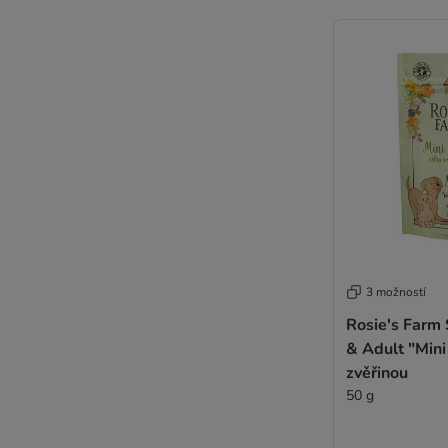
Yummeez
Dolina Noteci
3 možností
Rosie's Farm
& Adult "Mini
zvěřinou
50 g