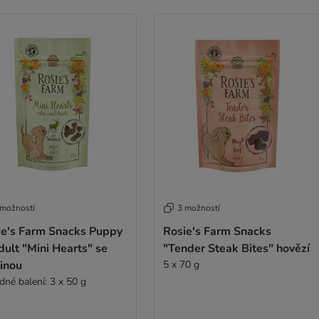
 možností
3 možností
ie's Farm Snacks Puppy
Rosie's Farm Snacks
ult "Mini Hearts" se
"Tender Steak Bites" hovězí
inou
5 x 70 g
dné balení: 3 x 50 g