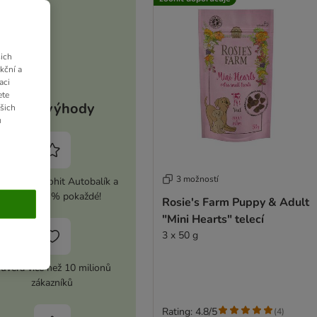
ich
kční a
aci
ete
Vaše výhody
ašich
u
3 možností
ivujte si zoohit Autobalík a
ušetřete 5 % pokaždé!
Rosie's Farm Puppy & Adult
"Mini Hearts" telecí
3 x 50 g
ůvěra více než 10 milionů
zákazníků
Rating: 4.8/5
(
4
)