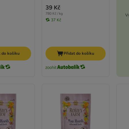
39 Kč
780 Kč / kg
Vy
37 Kč
t do košíku
Přidat do košíku