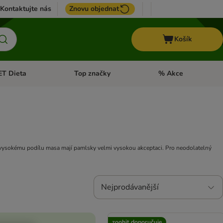
Kontaktujte nás
Znovu objednat
Košík
ET Dieta
Top značky
% Akce
t menu: Koně
Otevřít menu: + VET Dieta
Otevřít menu: Top znač
y vysokému podílu masa mají pamlsky velmi vysokou akceptaci. Pro neodolatelný
Nejprodávanější
zoohit doporučuje