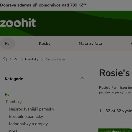
Doprava zdarma při objednávce nad 799 Kč**
Psi
Kočky
Malá zvířata
Otevřít menu: Psi
Otevřít menu: Kočky
Ote
Psi
Pamlsky
Rosie's Farm
Rosie's
Kategorie
Rosie’s Farm jsou be
požitek je při výrobě
Psi
Pamlsky
Nejprodávanější pamlsky
1 - 32 of 32 výsl
Bezobilné pamlsky
Jednohubky a dropsy
product items ha
Kosti
zoohit doporučuje