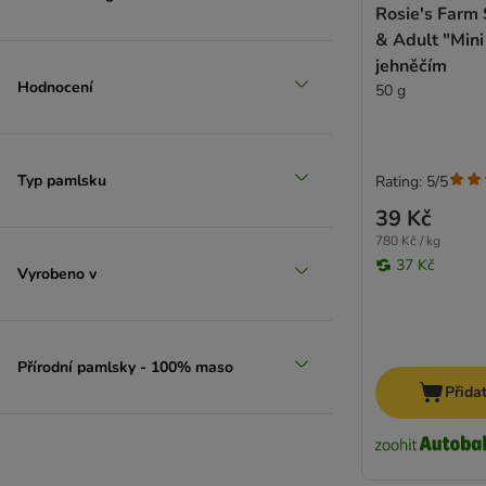
Rosie's Farm
Rosie's Farm
& Adult "Mini
Royal Canin
jehněčím
Royal Canin Veterinary
Hodnocení
50 g
Sammy's
SmartBones
SnackOMio
STRAYZ
Typ pamlsku
Rating: 5/5
Trixie
39 Kč
Tubidog
780 Kč / kg
Vitakraft
37 Kč
Vyrobeno v
Yarrah
Wolf of Wilderness
YAKERS
Zesty Paws
Přírodní pamlsky - 100% maso
Přida
George & Bobs
Lupo
Ultima
Blue Tree