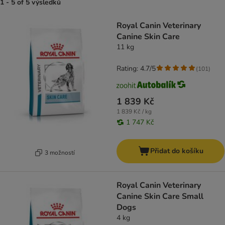
1 - 5 of 5 výsledků
product items have been changed
Royal Canin Veterinary
Canine Skin Care
11 kg
Rating: 4.7/5
(
101
)
1 839 Kč
1 839 Kč / kg
1 747 Kč
Přidat do košíku
3 možností
Royal Canin Veterinary
Canine Skin Care Small
Dogs
4 kg