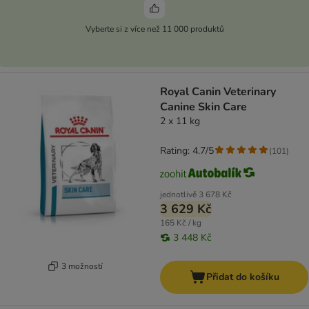
Vyberte si z více než 11 000 produktů
Royal Canin Veterinary
Canine Skin Care
2 x 11 kg
Rating: 4.7/5
(
101
)
jednotlivě
3 678 Kč
3 629 Kč
165 Kč / kg
3 448 Kč
3 možností
Přidat do košíku