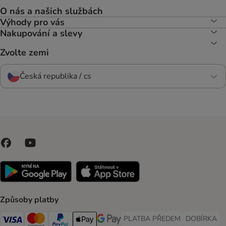
O nás a našich službách
Výhody pro vás
Nakupování a slevy
Zvolte zemi
Česká republika / cs
Způsoby platby
PLATBA PŘEDEM
DOBÍRKA
PLATBA PŘEDEM Payment Met
DOBÍRKA Pa
Visa Payment Method
Mastercard Payment Method
PayPal Payment Method
Apple pay Payment Method
GooglePay Payment Method