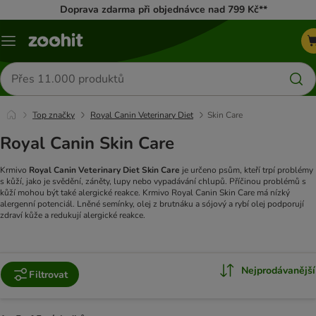
Doprava zdarma při objednávce nad 799 Kč**
Menu
Hledat
produkty
Top značky
Royal Canin Veterinary Diet
Skin Care
Royal Canin Skin Care
Krmivo
Royal Canin Veterinary Diet Skin Care
je určeno psům, kteří trpí problémy
s kůží, jako je svědění, záněty, lupy nebo vypadávání chlupů. Příčinou problémů s
kůží mohou být také alergické reakce. Krmivo Royal Canin Skin Care má nízký
alergenní potenciál.
Lněné semínky, olej z brutnáku a sójový a rybí olej podporují
zdraví kůže a redukují alergické reakce.
Nejprodávanější
Filtrovat