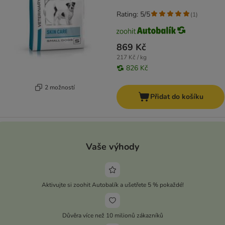
Rating: 5/5
(
1
)
869 Kč
217 Kč / kg
826 Kč
2 možností
Přidat do košíku
Vaše výhody
Aktivujte si zoohit Autobalík a ušetřete 5 % pokaždé!
Důvěra více než 10 milionů zákazníků