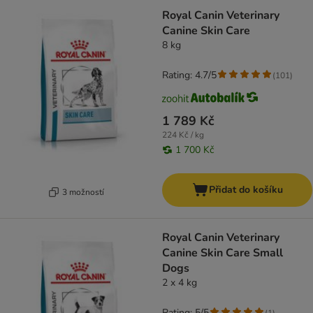
Royal Canin Veterinary
Canine Skin Care
8 kg
Rating: 4.7/5
(
101
)
1 789 Kč
224 Kč / kg
1 700 Kč
Přidat do košíku
3 možností
Royal Canin Veterinary
Canine Skin Care Small
Dogs
2 x 4 kg
Rating: 5/5
(
1
)