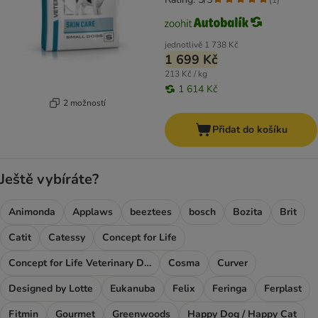
jednotlivě
1 738 Kč
1 699 Kč
213 Kč / kg
1 614 Kč
2 možností
Přidat do košíku
Ještě vybíráte?
Animonda
Applaws
beeztees
bosch
Bozita
Brit
Catit
Catessy
Concept for Life
Concept for Life Veterinary Diet
Cosma
Curver
Designed by Lotte
Eukanuba
Felix
Feringa
Ferplast
Fitmin
Gourmet
Greenwoods
Happy Dog / Happy Cat