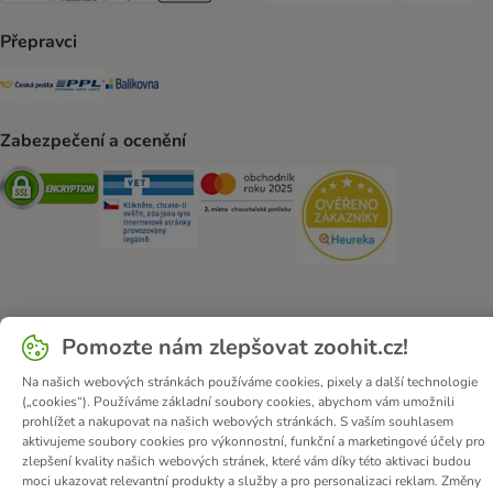
Přepravci
Česká pošta Shipping Method
PPL Shipping Method
Balíkovna Shipping Method
Zabezpečení a ocenění
Security
Security
Security
Security
O zoohit
Kariéra
Firemní webové stránky
Impressum
Pomozte nám zlepšovat zoohit.cz!
Všeobecné obchodní podmínky
Zde odstoupit od smlouvy
Na našich webových stránkách používáme cookies, pixely a další technologie
Zákon o digitálních službách
Likvidace baterií
Kontakt
(„cookies“). Používáme základní soubory cookies, abychom vám umožnili
prohlížet a nakupovat na našich webových stránkách. S vaším souhlasem
Poštovné a dodací termín
Způsoby platby
aktivujeme soubory cookies pro výkonnostní, funkční a marketingové účely pro
Partnerský program
Ochrana osobních údajů
zlepšení kvality našich webových stránek, které vám díky této aktivaci budou
moci ukazovat relevantní produkty a služby a pro personalizaci reklam. Změny
Ochrana osobních údajů
Prohlášení o přístupnosti