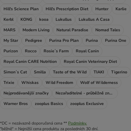
Hill's Science Plan
Hill's Prescription Diet
Hunter
Karlie
Kerbl
KONG
kooa
Lukullus
Lukullus A Casa
MARS
Modern Living
Natural Paradise
Nomad Tales
My Star
Pedigree
Purina Pro Plan
Purina
Purina One
Purizon
Rocco
Rosie´s Farm
Royal Canin
Royal Canin CARE Nutrition
Royal Canin Veterinary Diet
Simon´s Cat
Smilla
Taste of the Wild
TIAKI
Tigerino
Trixie
Whiskas
Wild Freedom
Wolf of Wilderness
Nejprodávanější značky
Nezařaditelné - průběžně značky
Warner Bros
zooplus Basics
zooplus Exclusive
*DC = nezávazně doporučená cena **
Podmínky.
"běžně" = Nejnižší cena produktu za posledních 30 dní.