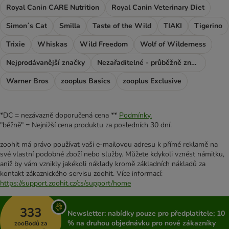
Royal Canin CARE Nutrition
Royal Canin Veterinary Diet
Simon´s Cat
Smilla
Taste of the Wild
TIAKI
Tigerino
Trixie
Whiskas
Wild Freedom
Wolf of Wilderness
Nejprodávanější značky
Nezařaditelné - průběžně značky
Warner Bros
zooplus Basics
zooplus Exclusive
*DC = nezávazně doporučená cena **
Podmínky.
"běžně" = Nejnižší cena produktu za posledních 30 dní.
zoohit má právo používat vaši e-mailovou adresu k přímé reklamě na
své vlastní podobné zboží nebo služby. Můžete kdykoli vznést námitku,
aniž by vám vznikly jakékoli náklady kromě základních nákladů za
kontakt zákaznického servisu zoohit. Více informací:
https://support.zoohit.cz/cs/support/home
333
Newsletter: nabídky pouze pro předplatitele; 10
% na druhou objednávku pro nové zákazníky
zooBodů za