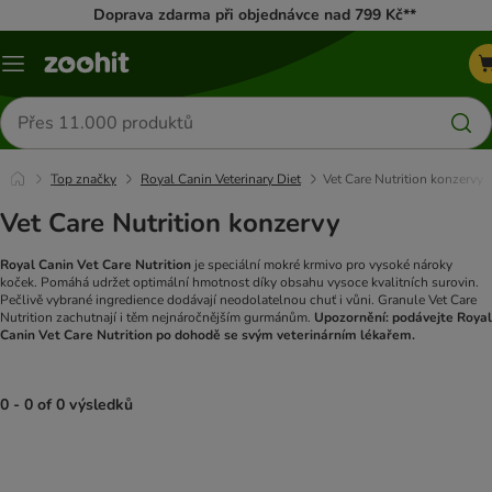
Doprava zdarma při objednávce nad 799 Kč**
Menu
Hledat
produkty
Top značky
Royal Canin Veterinary Diet
Vet Care Nutrition konzervy
Vet Care Nutrition konzervy
Royal Canin Vet Care Nutrition
je speciální mokré krmivo pro vysoké nároky
koček. Pomáhá udržet optimální hmotnost díky obsahu vysoce kvalitních surovin.
Pečlivě vybrané ingredience dodávají neodolatelnou chuť i vůni.
Granule Vet Care
Nutrition zachutnají i těm nejnáročnějším gurmánům.
Upozornění: podávejte Royal
Canin Vet Care Nutrition po dohodě se svým veterinárním lékařem.
0 - 0 of 0 výsledků
product items have been changed