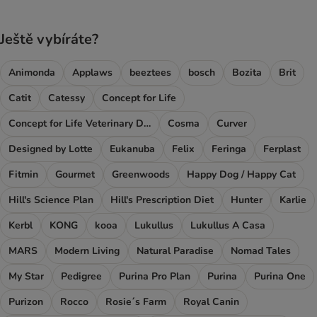
Ještě vybíráte?
Animonda
Applaws
beeztees
bosch
Bozita
Brit
Catit
Catessy
Concept for Life
Concept for Life Veterinary Diet
Cosma
Curver
Designed by Lotte
Eukanuba
Felix
Feringa
Ferplast
Fitmin
Gourmet
Greenwoods
Happy Dog / Happy Cat
Hill's Science Plan
Hill's Prescription Diet
Hunter
Karlie
Kerbl
KONG
kooa
Lukullus
Lukullus A Casa
MARS
Modern Living
Natural Paradise
Nomad Tales
My Star
Pedigree
Purina Pro Plan
Purina
Purina One
Purizon
Rocco
Rosie´s Farm
Royal Canin