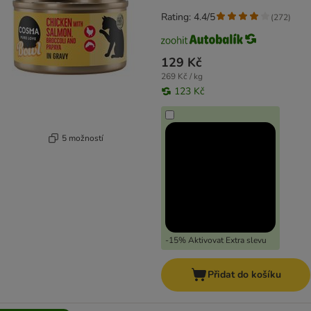
Rating: 4.4/5
(
272
)
129 Kč
269 Kč / kg
123 Kč
5 možností
-15% Aktivovat Extra slevu
Přidat do košíku