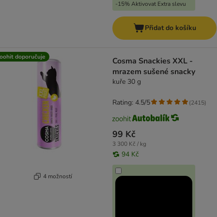
-15% Aktivovat Extra slevu
Přidat do košíku
oohit doporučuje
Cosma Snackies XXL -
mrazem sušené snacky
kuře 30 g
Rating: 4.5/5
(
2415
)
99 Kč
3 300 Kč / kg
94 Kč
4 možností