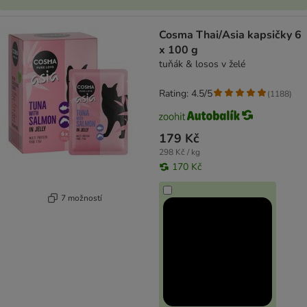
Cosma Thai/Asia kapsičky 6
x 100 g
tuňák & losos v želé
Rating: 4.5/5
(
1188
)
179 Kč
298 Kč / kg
170 Kč
7 možností