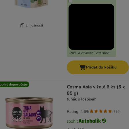
2 možností
-20% Aktivovat Extra slevu
Přidat do košíku
oohit doporučuje
Cosma Asia v želé 6 ks (6 x
85 g)
tuňák s lososem
Rating: 4.6/5
(
519
)