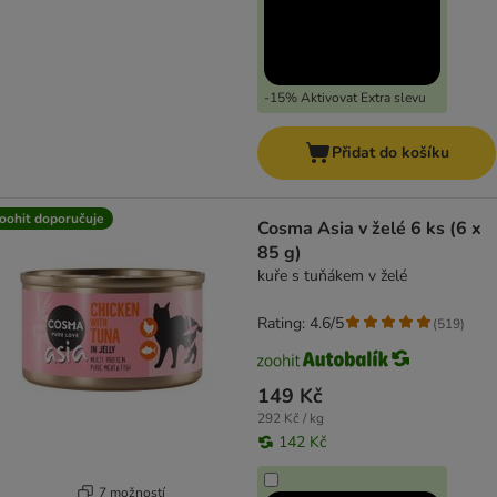
-15% Aktivovat Extra slevu
Přidat do košíku
oohit doporučuje
Cosma Asia v želé 6 ks (6 x
85 g)
kuře s tuňákem v želé
Rating: 4.6/5
(
519
)
149 Kč
292 Kč / kg
142 Kč
7 možností