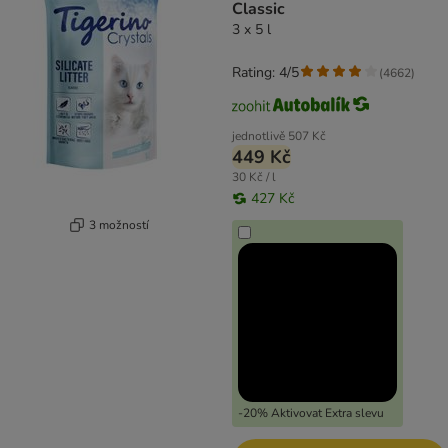
Classic
3 x 5 l
Rating: 4/5
(
4662
)
jednotlivě
507 Kč
449 Kč
30 Kč / l
427 Kč
3 možností
-20% Aktivovat Extra slevu