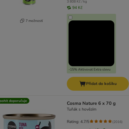
3 808 Kč / kg
94 Kč
7 možností
-15% Aktivovat Extra slevu
Přidat do košíku
oohit doporučuje
Cosma Nature 6 x 70 g
Tuňák s hovězím
Rating: 4.7/5
(
2016
)