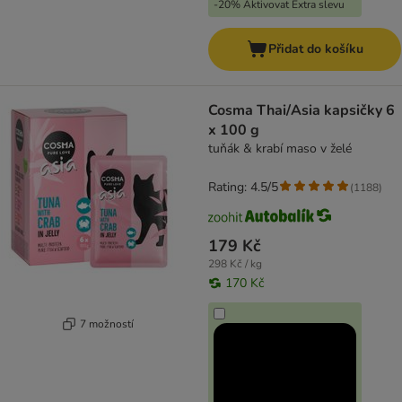
-20% Aktivovat Extra slevu
Přidat do košíku
Cosma Thai/Asia kapsičky 6
x 100 g
tuňák & krabí maso v želé
Rating: 4.5/5
(
1188
)
179 Kč
298 Kč / kg
170 Kč
7 možností