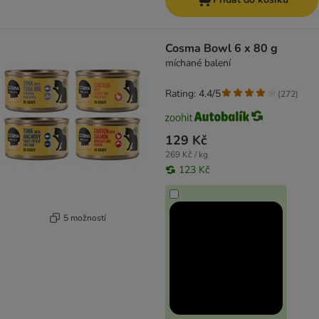
Cosma Bowl 6 x 80 g
míchané balení
Rating: 4.4/5
(
272
)
129 Kč
269 Kč / kg
123 Kč
5 možností