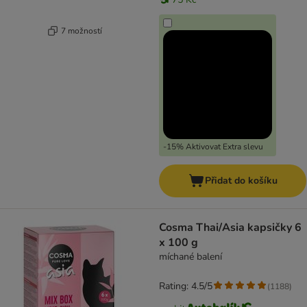
7 možností
-15% Aktivovat Extra slevu
Přidat do košíku
Cosma Thai/Asia kapsičky 6
x 100 g
míchané balení
Rating: 4.5/5
(
1188
)