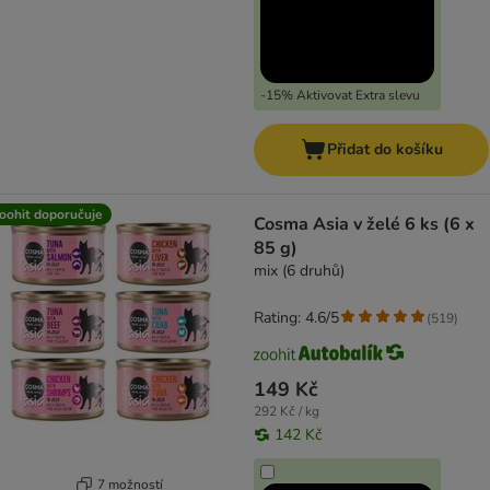
-15% Aktivovat Extra slevu
Přidat do košíku
oohit doporučuje
Cosma Asia v želé 6 ks (6 x
85 g)
mix (6 druhů)
Rating: 4.6/5
(
519
)
149 Kč
292 Kč / kg
142 Kč
7 možností