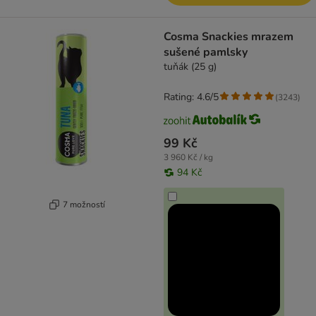
Cosma Snackies mrazem
sušené pamlsky
tuňák (25 g)
Rating: 4.6/5
(
3243
)
99 Kč
3 960 Kč / kg
94 Kč
7 možností