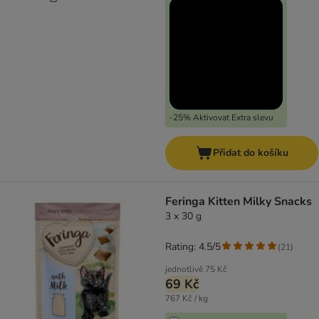
-25% Aktivovat Extra slevu
Přidat do košíku
Feringa Kitten Milky Snacks
3 x 30 g
Rating: 4.5/5
(
21
)
jednotlivě
75 Kč
69 Kč
767 Kč / kg