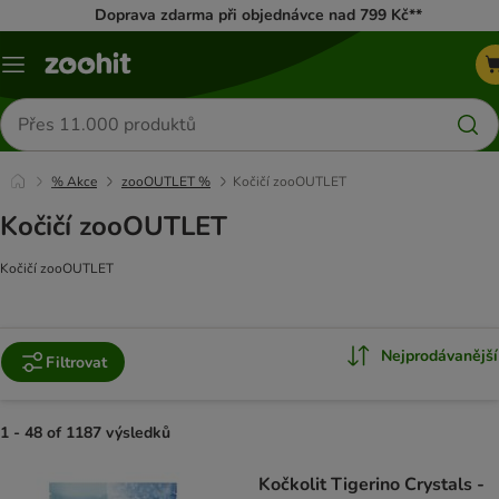
Doprava zdarma při objednávce nad 799 Kč**
Menu
Hledat
produkty
% Akce
zooOUTLET %
Kočičí zooOUTLET
Kočičí zooOUTLET
Kočičí zooOUTLET
Nejprodávanější
Filtrovat
1 - 48 of 1187 výsledků
product items have been changed
Kočkolit Tigerino Crystals -