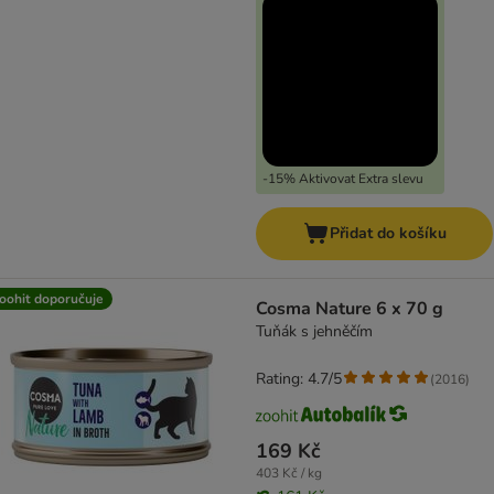
-15% Aktivovat Extra slevu
Přidat do košíku
oohit doporučuje
Cosma Nature 6 x 70 g
Tuňák s jehněčím
Rating: 4.7/5
(
2016
)
169 Kč
403 Kč / kg