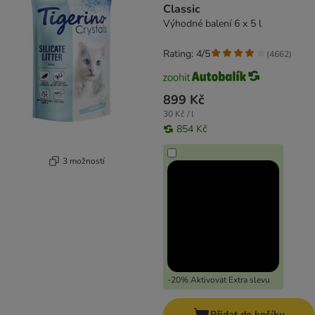
Classic
Výhodné balení 6 x 5 l
Rating: 4/5
(
4662
)
899 Kč
30 Kč / l
854 Kč
3 možností
-20% Aktivovat Extra slevu
Přidat do košíku