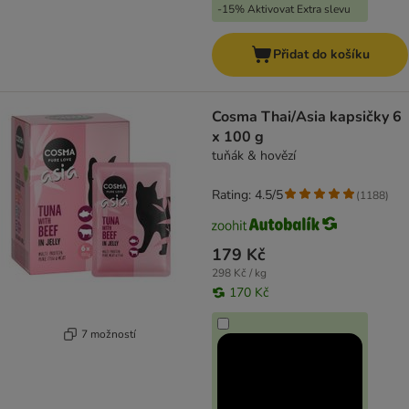
-15% Aktivovat Extra slevu
Přidat do košíku
Cosma Thai/Asia kapsičky 6
x 100 g
tuňák & hovězí
Rating: 4.5/5
(
1188
)
179 Kč
298 Kč / kg
170 Kč
7 možností