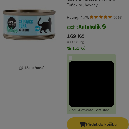
Tuňák pruhovaný
Rating: 4.7/5
(
2016
)
169 Kč
403 Kč / kg
161 Kč
13 možností
-15% Aktivovat Extra slevu
Přidat do košíku