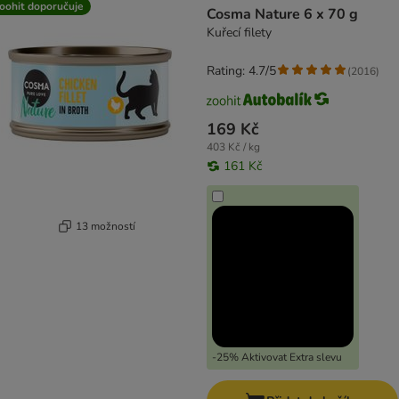
oohit doporučuje
Cosma Nature 6 x 70 g
Kuřecí filety
Rating: 4.7/5
(
2016
)
169 Kč
403 Kč / kg
161 Kč
13 možností
-25% Aktivovat Extra slevu