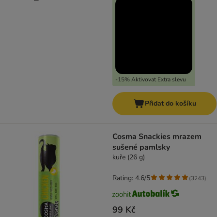
-15% Aktivovat Extra slevu
Přidat do košíku
Cosma Snackies mrazem
sušené pamlsky
kuře (26 g)
Rating: 4.6/5
(
3243
)
99 Kč