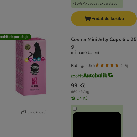
-15% Aktivovat Extra slevu
Přidat do košíku
oohit doporučuje
Cosma Mini Jelly Cups 6 x 25
g
míchané balení
Rating: 4.5/5
(
218
)
99 Kč
660 Kč / kg
94 Kč
5 možností