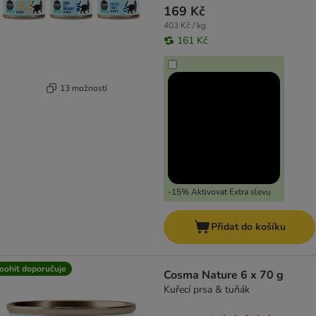
169 Kč
403 Kč / kg
161 Kč
13 možností
-15% Aktivovat Extra slevu
Přidat do košíku
oohit doporučuje
Cosma Nature 6 x 70 g
Kuřecí prsa & tuňák