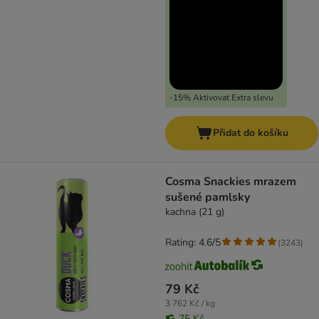
-15% Aktivovat Extra slevu
Přidat do košíku
Cosma Snackies mrazem
sušené pamlsky
kachna (21 g)
Rating: 4.6/5
(
3243
)
79 Kč
3 762 Kč / kg
75 Kč