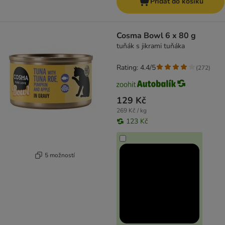
Přidat do košíku
Cosma Bowl 6 x 80 g
tuňák s jikrami tuňáka
Rating: 4.4/5
(
272
)
129 Kč
269 Kč / kg
123 Kč
5 možností