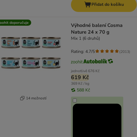
Přidat do košíku
oohit doporučuje
Výhodné balení Cosma
Nature 24 x 70 g
Mix 1 (6 druhů)
Rating: 4.7/5
(
2013
)
jednotlivě
676 Kč
619 Kč
369 Kč / kg
588 Kč
14 možností