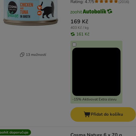
Rating: 4.7/5
(
2016
)
169 Kč
403 Kč / kg
161 Kč
13 možností
-15% Aktivovat Extra slevu
Přidat do košíku
oohit doporučuje
Cosma Nature 6 x 70 g