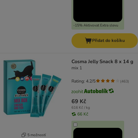
-15% Aktivovat Extra slevu
Přidat do košíku
Cosma Jelly Snack 8 x 14 g
mix 1
Rating: 4.2/5
(
463
)
69 Kč
616 Kč / kg
66 Kč
5 možností