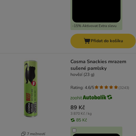
-15% Aktivovat Extra slevu
Přidat do košíku
Cosma Snackies mrazem
sušené pamlsky
hovězí (23 g)
Rating: 4.6/5
(
3243
)
89 Kč
3 870 Kč / kg
85 Kč
7 možností