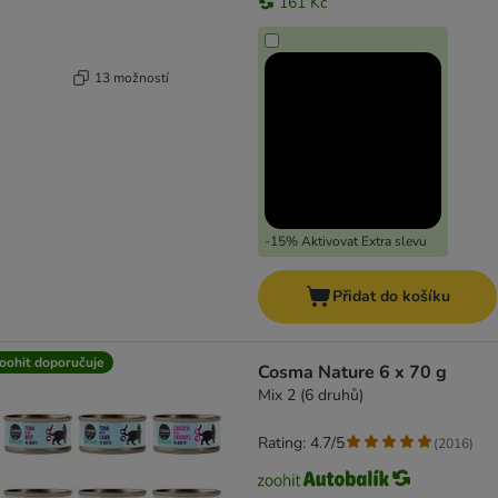
161 Kč
13 možností
-15% Aktivovat Extra slevu
Přidat do košíku
oohit doporučuje
Cosma Nature 6 x 70 g
Mix 2 (6 druhů)
Rating: 4.7/5
(
2016
)