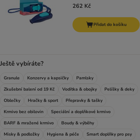
262 Kč
Přidat do košíku
Ještě vybíráte?
Granule
Konzervy a kapsičky
Pamlsky
Zkušební balení od 19 Kč
Vodítka & obojky
Pelíšky & deky
Oblečky
Hračky & sport
Přepravky & tašky
Krmivo bez obilovin
Speciální a doplňkové krmivo
BARF & mražené krmivo
Boudy & výběhy
Misky & podložky
Hygiena & péče
Smart doplňky pro psy