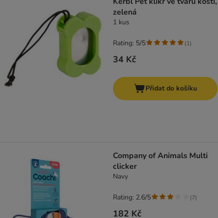
Kerbl Pet klikr ve tvaru kosti,
zelená
1 kus
Rating: 5/5
(
1
)
34 Kč
Přidat do košíku
Company of Animals Multi
clicker
Navy
Rating: 2.6/5
(
7
)
182 Kč