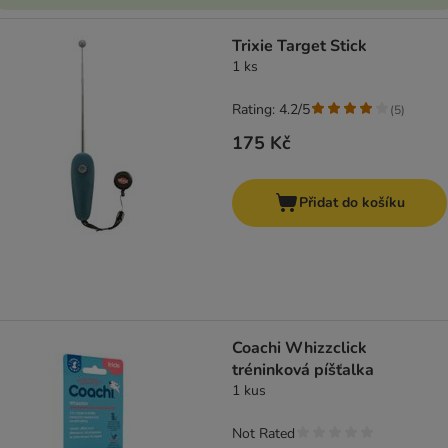
Trixie Target Stick
1 ks
Rating: 4.2/5
(
5
)
175 Kč
Přidat do košíku
Coachi Whizzclick
tréninková píšťalka
1 kus
Not Rated