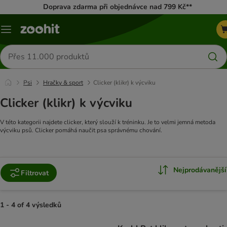
Doprava zdarma při objednávce nad 799 Kč**
Menu
Hledat
produkty
Psi
Hračky & sport
Clicker (klikr) k výcviku
Clicker (klikr) k výcviku
V této kategorii najdete clicker, který slouží k tréninku. Je to velmi jemná metoda
výcviku psů. Clicker pomáhá naučit psa správnému chování.
Nejprodávanější
Filtrovat
1 - 4 of 4 výsledků
product items have been changed