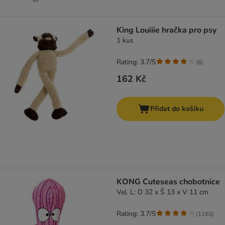
King Louiiie hračka pro psy
1 kus
Rating: 3.7/5
(
6
)
162 Kč
Přidat do košíku
KONG Cuteseas chobotnice
Vel. L: D 32 x Š 13 x V 11 cm
Rating: 3.7/5
(
1160
)