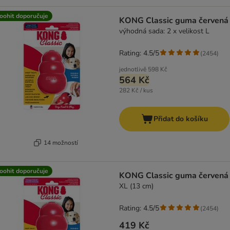
oohit doporučuje
KONG Classic guma červená
výhodná sada: 2 x velikost L
Rating: 4.5/5
(
2454
)
jednotlivě
598 Kč
564 Kč
282 Kč / kus
Přidat do košíku
14 možností
oohit doporučuje
KONG Classic guma červená
XL (13 cm)
Rating: 4.5/5
(
2454
)
419 Kč