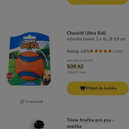
Chuckit! Ultra Ball
výhodné balení: 2 x XL: Ø 8,9 cm
Rating: 4.6/5
(
1050
)
jednotlivě
544 Kč
509 Kč
255 Kč / kus
Přidat do košíku
5 možností
Trixie hračka pro psy -
ovečka