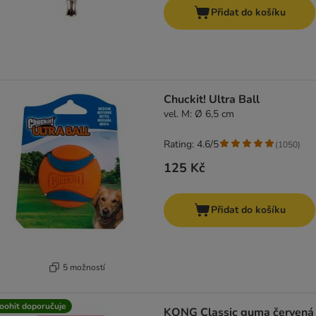
Přidat do košíku
Chuckit! Ultra Ball
vel. M: Ø 6,5 cm
Rating: 4.6/5
(
1050
)
125 Kč
Přidat do košíku
5 možností
oohit doporučuje
KONG Classic guma červená