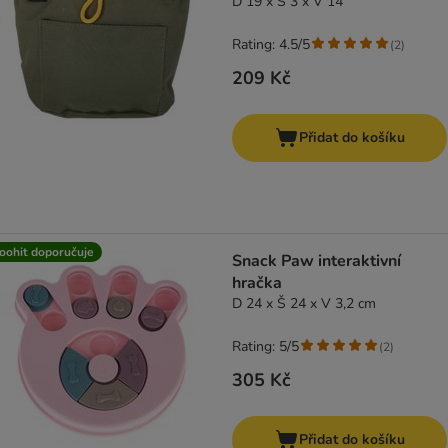
D 19 x Š 3 x V 14
Rating: 4.5/5
(
2
)
209 Kč
Přidat do košíku
oohit doporučuje
Snack Paw interaktivní
hračka
D 24 x Š 24 x V 3,2 cm
Rating: 5/5
(
2
)
305 Kč
Přidat do košíku