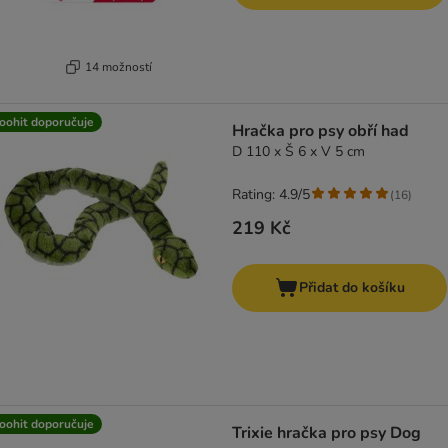
14 možností
oohit doporučuje
Hračka pro psy obří had
D 110 x Š 6 x V 5 cm
Rating: 4.9/5
(
16
)
219 Kč
Přidat do košíku
oohit doporučuje
Trixie hračka pro psy Dog