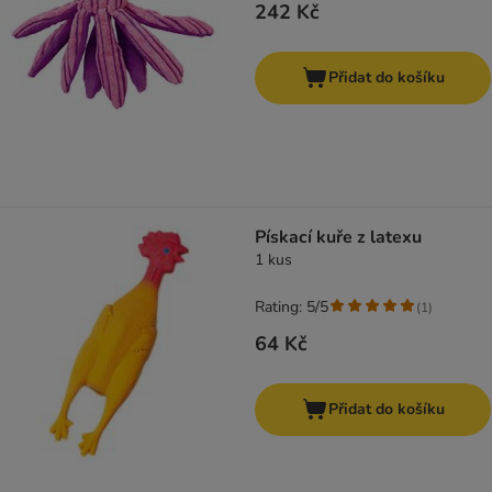
242 Kč
Přidat do košíku
Pískací kuře z latexu
1 kus
Rating: 5/5
(
1
)
64 Kč
Přidat do košíku