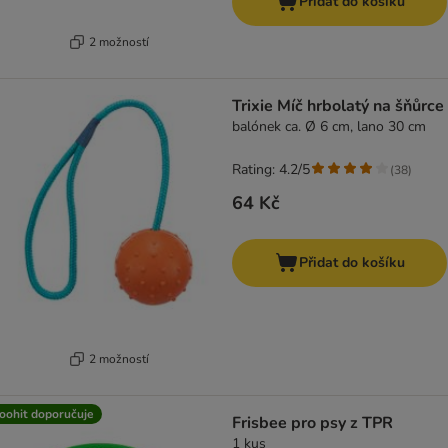
Přidat do košíku
2 možností
Trixie Míč hrbolatý na šňůrce
balónek ca. Ø 6 cm, lano 30 cm
Rating: 4.2/5
(
38
)
64 Kč
Přidat do košíku
2 možností
oohit doporučuje
Frisbee pro psy z TPR
1 kus