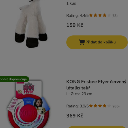
1 kus
Rating: 4.4/5
(
63
)
159 Kč
Přidat do košíku
oohit doporučuje
KONG Frisbee Flyer červený
létající talíř
L: Ø cca 23 cm
Rating: 3.9/5
(
935
)
369 Kč