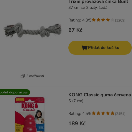
Trixie provazová činka Bunt
37 cm se 2 uzly, šedá
Rating: 4.3/5
(
1269
)
67 Kč
Přidat do košíku
3 možností
oohit doporučuje
KONG Classic guma červená
S (7 cm)
Rating: 4.5/5
(
2454
)
189 Kč