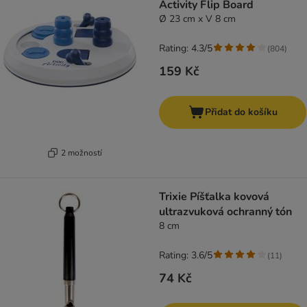
Activity Flip Board
Ø 23 cm x V 8 cm
Rating: 4.3/5
(
804
)
159 Kč
Přidat do košíku
2 možností
Trixie Píšťalka kovová
ultrazvuková ochranný tón
8 cm
Rating: 3.6/5
(
11
)
74 Kč