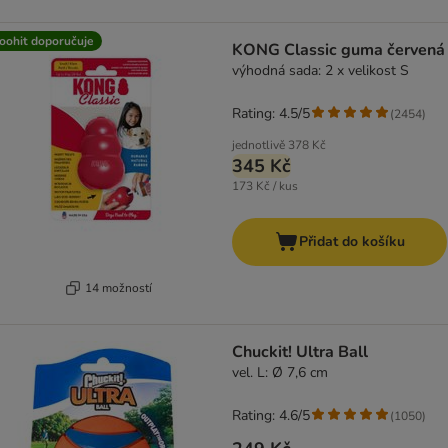
oohit doporučuje
KONG Classic guma červená
výhodná sada: 2 x velikost S
Rating: 4.5/5
(
2454
)
jednotlivě
378 Kč
345 Kč
173 Kč / kus
Přidat do košíku
14 možností
Chuckit! Ultra Ball
vel. L: Ø 7,6 cm
Rating: 4.6/5
(
1050
)