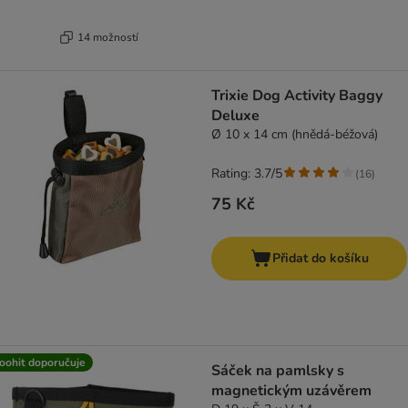
14 možností
Trixie Dog Activity Baggy
Deluxe
Ø 10 x 14 cm (hnědá-béžová)
Rating: 3.7/5
(
16
)
75 Kč
Přidat do košíku
oohit doporučuje
Sáček na pamlsky s
magnetickým uzávěrem