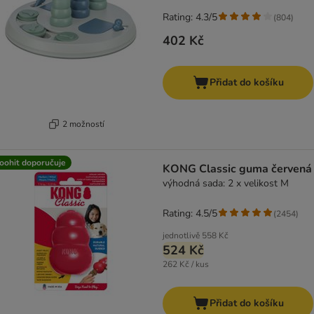
Rating: 4.3/5
(
804
)
402 Kč
Přidat do košíku
2 možností
oohit doporučuje
KONG Classic guma červená
výhodná sada: 2 x velikost M
Rating: 4.5/5
(
2454
)
jednotlivě
558 Kč
524 Kč
262 Kč / kus
Přidat do košíku