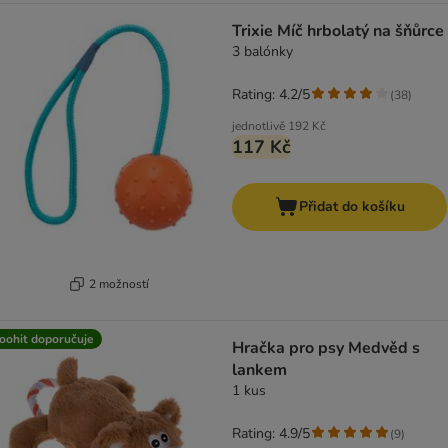
Trixie Míč hrbolatý na šňůrce
3 balónky
Rating: 4.2/5
(
38
)
jednotlivě
192 Kč
117 Kč
Přidat do košíku
2 možností
oohit doporučuje
Hračka pro psy Medvěd s
lankem
1 kus
Rating: 4.9/5
(
9
)