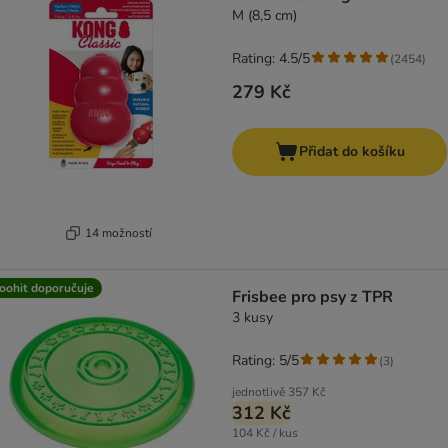
M (8,5 cm)
Rating: 4.5/5
(
2454
)
279 Kč
Přidat do košíku
14 možností
oohit doporučuje
Frisbee pro psy z TPR
3 kusy
Rating: 5/5
(
3
)
jednotlivě
357 Kč
312 Kč
104 Kč / kus