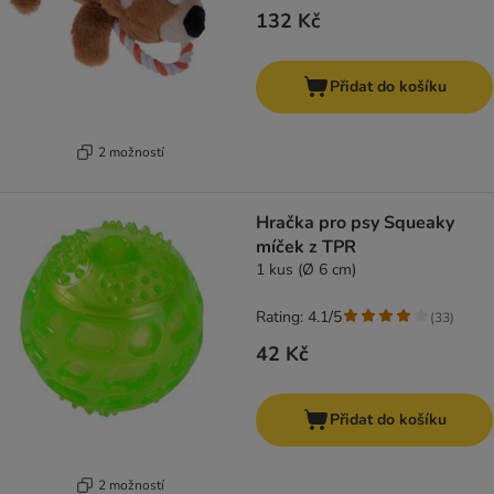
132 Kč
Přidat do košíku
2 možností
Hračka pro psy Squeaky
míček z TPR
1 kus (Ø 6 cm)
Rating: 4.1/5
(
33
)
42 Kč
Přidat do košíku
2 možností