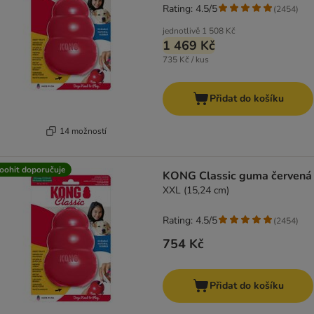
Rating: 4.5/5
(
2454
)
jednotlivě
1 508 Kč
1 469 Kč
735 Kč / kus
Přidat do košíku
14 možností
oohit doporučuje
KONG Classic guma červená
XXL (15,24 cm)
Rating: 4.5/5
(
2454
)
754 Kč
Přidat do košíku