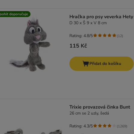
oohit doporučuje
Hračka pro psy veverka Hety
D 30 x Š 9 x V 8 cm
Rating: 4.8/5
(
12
)
115 Kč
Přidat do košíku
Trixie provazová činka Bunt
26 cm se 2 uzly, šedá
Rating: 4.3/5
(
1269
)