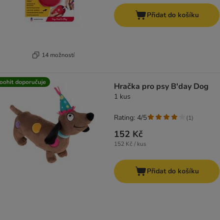
Přidat do košíku
14 možností
oohit doporučuje
Hračka pro psy B'day Dog
1 kus
Rating: 4/5
(
1
)
152 Kč
152 Kč / kus
Přidat do košíku