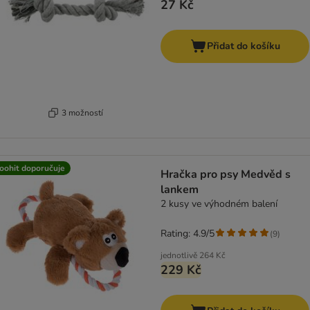
27 Kč
Přidat do košíku
3 možností
oohit doporučuje
Hračka pro psy Medvěd s
lankem
2 kusy ve výhodném balení
Rating: 4.9/5
(
9
)
jednotlivě
264 Kč
229 Kč