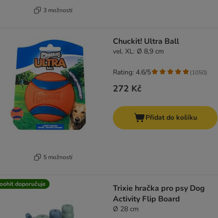
3 možností
Chuckit! Ultra Ball
vel. XL: Ø 8,9 cm
Rating: 4.6/5
(
1050
)
272 Kč
Přidat do košíku
5 možností
oohit doporučuje
Trixie hračka pro psy Dog
Activity Flip Board
Ø 28 cm