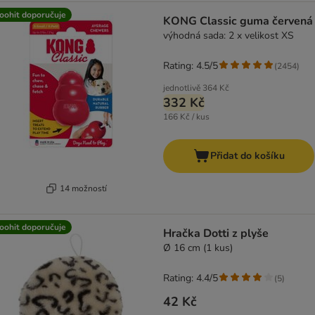
oohit doporučuje
KONG Classic guma červená
výhodná sada: 2 x velikost XS
Rating: 4.5/5
(
2454
)
jednotlivě
364 Kč
332 Kč
166 Kč / kus
Přidat do košíku
14 možností
oohit doporučuje
Hračka Dotti z plyše
Ø 16 cm (1 kus)
Rating: 4.4/5
(
5
)
42 Kč