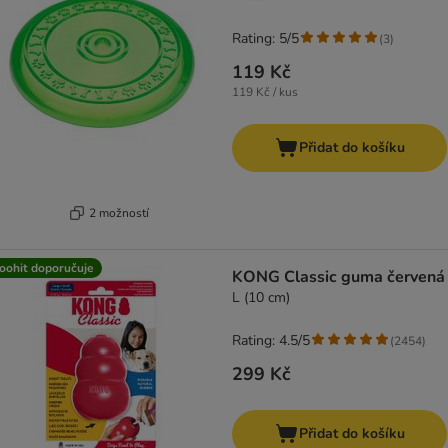
Rating: 5/5
(
3
)
119 Kč
119 Kč / kus
Přidat do košíku
2 možností
oohit doporučuje
KONG Classic guma červená
L (10 cm)
Rating: 4.5/5
(
2454
)
299 Kč
Přidat do košíku