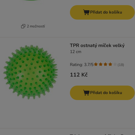
Přidat do košíku
2 možností
TPR ostnatý míček velký
12 cm
Rating: 3.7/5
(
18
)
112 Kč
Přidat do košíku