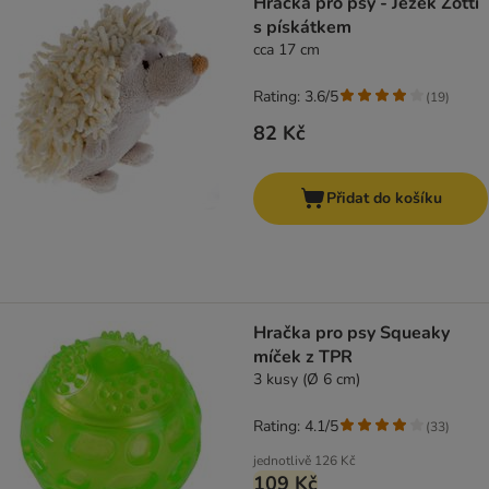
Hračka pro psy - Ježek Zotti
s pískátkem
cca 17 cm
Rating: 3.6/5
(
19
)
82 Kč
Přidat do košíku
Hračka pro psy Squeaky
míček z TPR
3 kusy (Ø 6 cm)
Rating: 4.1/5
(
33
)
jednotlivě
126 Kč
109 Kč