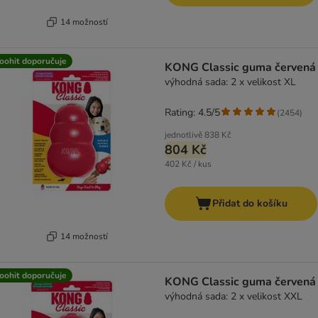
14 možností
oohit doporučuje
KONG Classic guma červená
výhodná sada: 2 x velikost XL
Rating: 4.5/5
(
2454
)
jednotlivě
838 Kč
804 Kč
402 Kč / kus
Přidat do košíku
14 možností
oohit doporučuje
KONG Classic guma červená
výhodná sada: 2 x velikost XXL