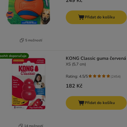
249 Kč
Přidat do košíku
5 možností
oohit doporučuje
KONG Classic guma červená
XS (5,7 cm)
Rating: 4.5/5
(
2454
)
182 Kč
Přidat do košíku
14 možností