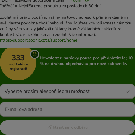
*DC = nezávazně doporučená cena **
Podmínky.
"běžně" = Nejnižší cena produktu za posledních 30 dní.
zoohit má právo používat vaši e-mailovou adresu k přímé reklamě na
své vlastní podobné zboží nebo služby. Můžete kdykoli vznést námitku,
aniž by vám vznikly jakékoli náklady kromě základních nákladů za
kontakt zákaznického servisu zoohit. Více informací:
https://support.zoohit.cz/cs/support/home
333
Newsletter: nabídky pouze pro předplatitele; 10
% na druhou objednávku pro nové zákazníky
zooBodů za
registraci!
Vyberte prosím alespoň jednu možnost
Přihlásit se k odběru