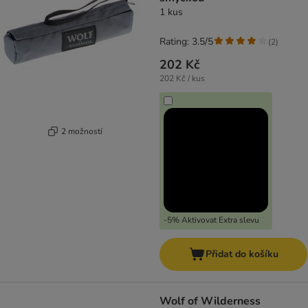
1 kus
Rating: 3.5/5
(
2
)
202 Kč
202 Kč / kus
2 možností
-5% Aktivovat Extra slevu
Přidat do košíku
Wolf of Wilderness