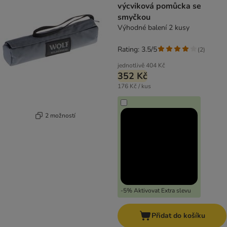
výcviková pomůcka se
smyčkou
Výhodné balení 2 kusy
Rating: 3.5/5
(
2
)
jednotlivě
404 Kč
352 Kč
176 Kč / kus
2 možností
-5% Aktivovat Extra slevu
Přidat do košíku