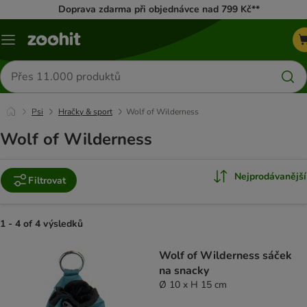
Doprava zdarma při objednávce nad 799 Kč**
Menu
Hledat
produkty
Psi
Hračky & sport
Wolf of Wilderness
Wolf of Wilderness
Nejprodávanější
Filtrovat
1 - 4 of 4 výsledků
product items have been changed
Wolf of Wilderness sáček
na snacky
Ø 10 x H 15 cm