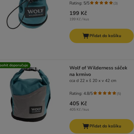
Rating: 5/5
(
3
)
199 Kč
199 Kč / kus
Přidat do košíku
oohit doporučuje
Wolf of Wilderness sáček
na krmivo
cca d 22 x š 20 x v 42 cm
Rating: 4.8/5
(
5
)
405 Kč
405 Kč / kus
Přidat do košíku