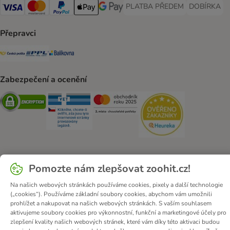
PLATBA PŘEDEM
DOBÍRKA
PLATBA PŘEDEM Payment Met
DOBÍRKA Pa
Visa Payment Method
Mastercard Payment Method
PayPal Payment Method
Apple pay Payment Method
GooglePay Payment Method
Přepravci
Česká pošta Shipping Method
PPL Shipping Method
Balíkovna Shipping Method
Zabezpečení a ocenění
Security
Security
Security
Security
Pomozte nám zlepšovat zoohit.cz!
O zoohit
Kariéra
Firemní webové stránky
Impressum
Na našich webových stránkách používáme cookies, pixely a další technologie
Všeobecné obchodní podmínky
Zde odstoupit od smlouvy
(„cookies“). Používáme základní soubory cookies, abychom vám umožnili
Zákon o digitálních službách
Likvidace baterií
Kontakt
prohlížet a nakupovat na našich webových stránkách. S vaším souhlasem
aktivujeme soubory cookies pro výkonnostní, funkční a marketingové účely pro
Poštovné a dodací termín
Způsoby platby
zlepšení kvality našich webových stránek, které vám díky této aktivaci budou
Partnerský program
Ochrana osobních údajů