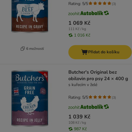
Rating: 5/5
(
3
)
1 069 Kč
111 Kč / kg
1 016 Kč
6 možností
Přidat do košíku
Butcher's Original bez
obilovin pro psy 24 × 400 g
s kuřecím v želé
Rating: 5/5
(
3
)
1 039 Kč
108 Kč / kg
987 Kč