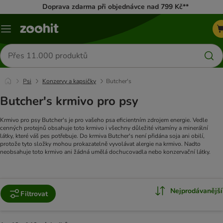
Doprava zdarma při objednávce nad 799 Kč**
Menu
Hledat
produkty
Psi
Konzervy a kapsičky
Butcher's
Butcher's krmivo pro psy
Krmivo pro psy Butcher's je pro vašeho psa eficientním zdrojem energie. Vedle
cenných protejnů obsahuje toto krmivo i všechny důležité vitamíny a minerální
látky, které váš pes potřebuje. Do krmiva Butcher's není přidána soja ani obilí,
protože tyto složky mohou prokazatelně vyvolávat alergie na krmivo. Nadto
neobsahuje toto krmivo ani žádná umělá dochucovadla nebo konzervační látky.
Nejprodávanější
Filtrovat