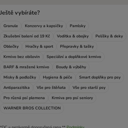
Ještě vybíráte?
Granule
Konzervy a kapsičky
Pamlsky
Zkušební balení od 19 Kč
Vodítka & obojky
Pelíšky & deky
Oblečky
Hračky & sport
Přepravky & tašky
Krmivo bez obilovin
Speciální a doplňkové krmivo
BARF & mražené krmivo
Boudy & výběhy
Misky & podložky
Hygiena & péče
Smart doplňky pro psy
Antiparazitika
Vše pro štěňata
Vše pro starší psy
Pro různá psí plemena
Krmiva pro psí seniory
WARNER BROS COLLECTION
*DC = nezávazně doporučená cena **
Podmínky.