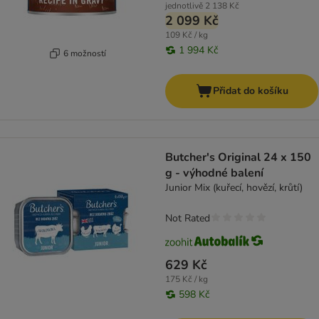
jednotlivě
2 138 Kč
2 099 Kč
109 Kč / kg
1 994 Kč
6 možností
Přidat do košíku
Butcher's Original 24 x 150
g - výhodné balení
Junior Mix (kuřecí, hovězí, krůtí)
Not Rated
629 Kč
175 Kč / kg
598 Kč