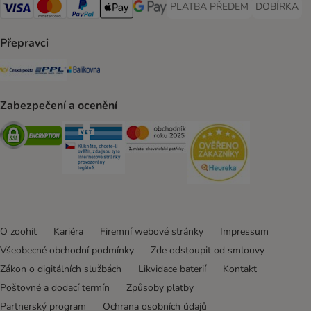
PLATBA PŘEDEM
DOBÍRKA
PLATBA PŘEDEM Payment Met
DOBÍRKA Pa
Visa Payment Method
Mastercard Payment Method
PayPal Payment Method
Apple pay Payment Method
GooglePay Payment Method
Přepravci
Česká pošta Shipping Method
PPL Shipping Method
Balíkovna Shipping Method
Zabezpečení a ocenění
Security
Security
Security
Security
O zoohit
Kariéra
Firemní webové stránky
Impressum
Všeobecné obchodní podmínky
Zde odstoupit od smlouvy
Zákon o digitálních službách
Likvidace baterií
Kontakt
Poštovné a dodací termín
Způsoby platby
Partnerský program
Ochrana osobních údajů