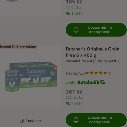
185 Kč
77 Kč / kg
176 Kč
Upozornění o
dostupnosti
omentálně vyprodáno
Butcher's Original's Grain
Free 6 x 400 g
míchané balení (3 druhy paštik)
Rating: 5/5
(
1
)
267 Kč
111 Kč / kg
254 Kč
Upozornění o
2 možností
dostupnosti