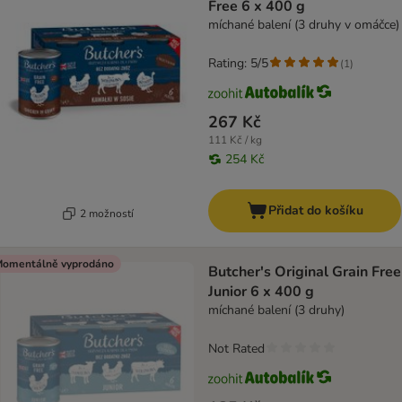
Free 6 x 400 g
míchané balení (3 druhy v omáčce)
Rating: 5/5
(
1
)
267 Kč
111 Kč / kg
254 Kč
Přidat do košíku
2 možností
omentálně vyprodáno
Butcher's Original Grain Free
Junior 6 x 400 g
míchané balení (3 druhy)
Not Rated