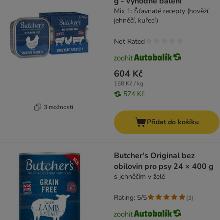
g - výhodné balení
Mix 1: Šťavnaté recepty (hověží,
jehněčí, kuřecí)
Not Rated
604 Kč
168 Kč / kg
574 Kč
3 možností
Přidat do košíku
Butcher's Original bez
obilovin pro psy 24 × 400 g
s jehněčím v želé
Rating: 5/5
(
3
)