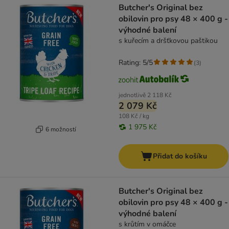
Butcher's Original bez
obilovin pro psy 48 × 400 g -
výhodné balení
s kuřecím a dršťkovou paštikou
Rating: 5/5
(
3
)
jednotlivě
2 118 Kč
2 079 Kč
108 Kč / kg
1 975 Kč
6 možností
Přidat do košíku
Butcher's Original bez
obilovin pro psy 48 × 400 g -
výhodné balení
s krůtím v omáčce