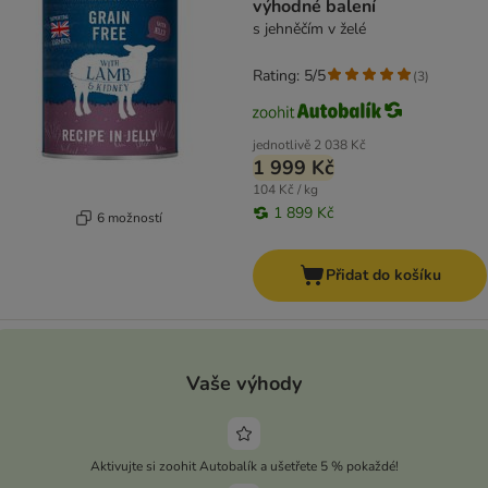
výhodné balení
s jehněčím v želé
Rating: 5/5
(
3
)
jednotlivě
2 038 Kč
1 999 Kč
104 Kč / kg
1 899 Kč
6 možností
Přidat do košíku
Vaše výhody
Aktivujte si zoohit Autobalík a ušetřete 5 % pokaždé!