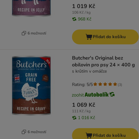
1 019 Kč
106 Kč / kg
968 Kč
6 možností
Přidat do košíku
Butcher's Original bez
obilovin pro psy 24 × 400 g
s krůtím v omáčce
Rating: 5/5
(
3
)
1 069 Kč
111 Kč / kg
1 016 Kč
6 možností
Přidat do košíku