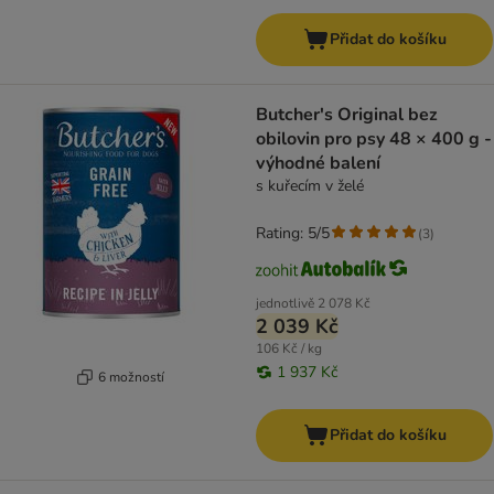
Přidat do košíku
Butcher's Original bez
obilovin pro psy 48 × 400 g -
výhodné balení
s kuřecím v želé
Rating: 5/5
(
3
)
jednotlivě
2 078 Kč
2 039 Kč
106 Kč / kg
1 937 Kč
6 možností
Přidat do košíku