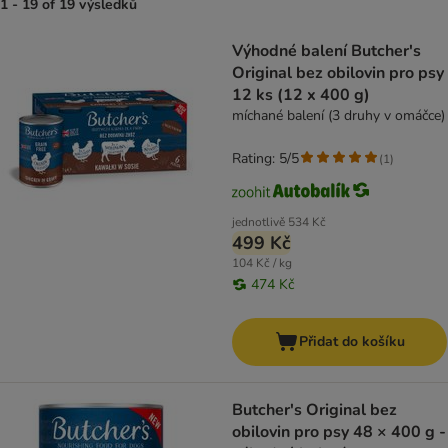
1 - 19 of 19 výsledků
product items have been changed
Výhodné balení Butcher's
Original bez obilovin pro psy
12 ks (12 x 400 g)
míchané balení (3 druhy v omáčce)
Rating: 5/5
(
1
)
jednotlivě
534 Kč
499 Kč
104 Kč / kg
474 Kč
Přidat do košíku
Butcher's Original bez
obilovin pro psy 48 × 400 g -