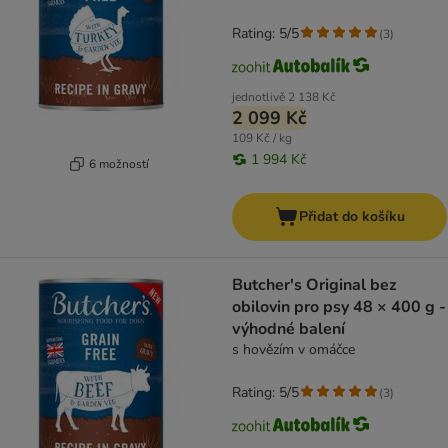
Rating: 5/5
(
3
)
jednotlivě
2 138 Kč
2 099 Kč
109 Kč / kg
1 994 Kč
6 možností
Přidat do košíku
Butcher's Original bez
obilovin pro psy 48 × 400 g -
výhodné balení
s hovězím v omáčce
Rating: 5/5
(
3
)