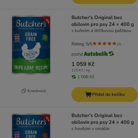
Butcher's Original bez
obilovin pro psy 24 × 400 g
s kuřecím a dršťkovou paštikou
Rating: 5/5
(
3
)
1 059 Kč
110 Kč / kg
1 006 Kč
6 možností
Přidat do košíku
Butcher's Original bez
obilovin pro psy 24 × 400 g
s hovězím v omáčce