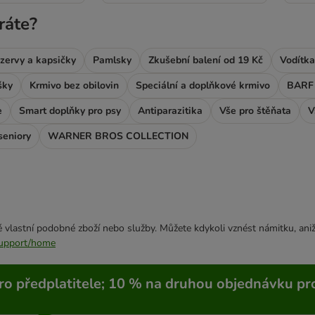
ráte?
zervy a kapsičky
Pamlsky
Zkušební balení od 19 Kč
Vodítka
šky
Krmivo bez obilovin
Speciální a doplňkové krmivo
BARF 
e
Smart doplňky pro psy
Antiparazitika
Vše pro štěňata
V
seniory
WARNER BROS COLLECTION
 vlastní podobné zboží nebo služby. Můžete kdykoli vznést námitku, aniž
/support/home
ro předplatitele; 10 % na druhou objednávku pr