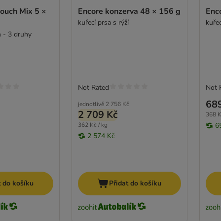
Pouch Mix 5 ×
Encore konzerva 48 × 156 g
Enc
kuřecí prsa s rýží
kuřec
n - 3 druhy
Not Rated
Not 
68
jednotlivě
2 756 Kč
2 709 Kč
368 K
362 Kč / kg
6
2 574 Kč
t do košíku
Přidat do košíku