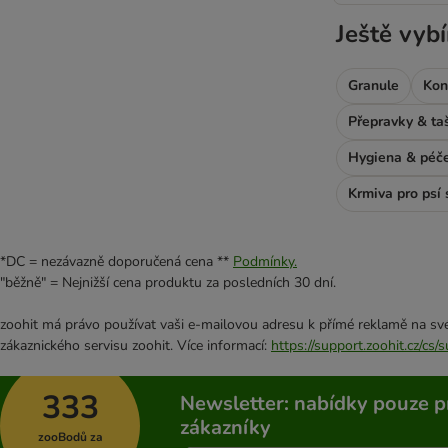
Pro psy citlivé na stravu
Ještě vybí
Prémiová kvalita
Bosch
Rocco Diet Care
Granule
Kon
Petman
Přepravky & ta
Pan Mięsko
Hardys
Hygiena & péč
Wiejska Zagroda
Krmiva pro psí 
*DC = nezávazně doporučená cena **
Podmínky.
"běžně" = Nejnižší cena produktu za posledních 30 dní.
zoohit má právo používat vaši e-mailovou adresu k přímé reklamě na své
zákaznického servisu zoohit. Více informací:
https://support.zoohit.cz/cs
333
Newsletter: nabídky pouze p
zákazníky
zooBodů za