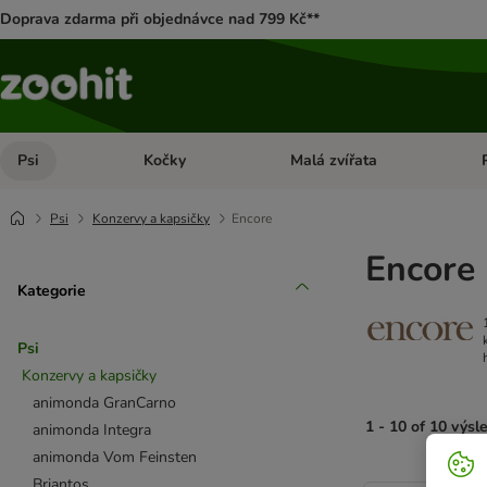
Doprava zdarma při objednávce nad 799 Kč**
Psi
Kočky
Malá zvířata
Otevřít menu: Psi
Otevřít menu: Kočky
Ote
Psi
Konzervy a kapsičky
Encore
Encore 
Kategorie
Psi
Konzervy a kapsičky
animonda GranCarno
1 - 10 of 10 výsl
animonda Integra
animonda Vom Feinsten
product items ha
Briantos