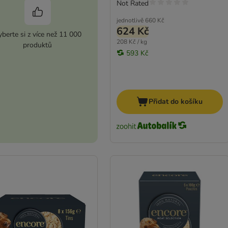
Not Rated
jednotlivě
660 Kč
624 Kč
berte si z více než 11 000
208 Kč / kg
produktů
593 Kč
Přidat do košíku