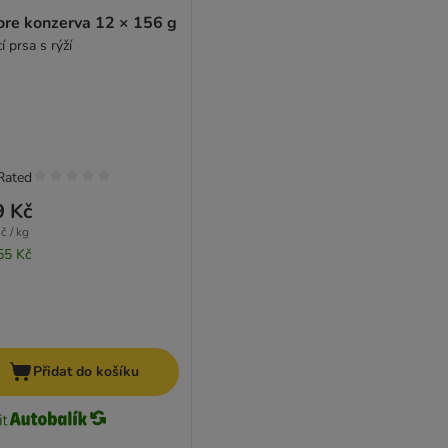
ore konzerva 12 × 156 g
í prsa s rýží
Rated
9 Kč
č / kg
55 Kč
Přidat do košíku