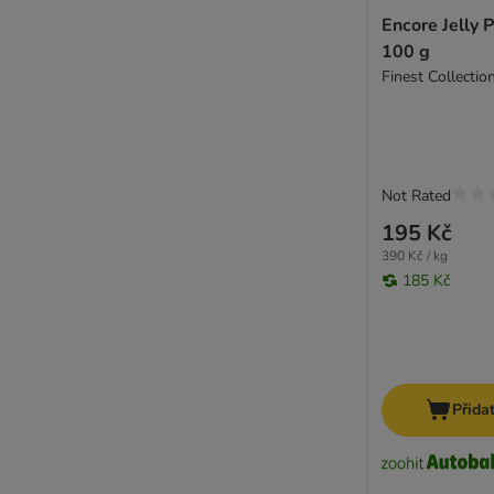
Royal Canin Care Nutrition
Encore Jelly 
Royal Canin Veterinary & Expert
100 g
Smølke
Finest Collectio
STRAYZ
Stuzzy Dog
Taste of the Wild
Terra Canis
Trovet
Not Rated
Ultima
195 Kč
WOW
390 Kč / kg
Yarrah Bio
185 Kč
zooplus Bio
zooplus Selection
Ziwi Peak
Zkušební balení
Přida
BIO konzervy
Jeden druh proteinu
Bezobilné konzervy