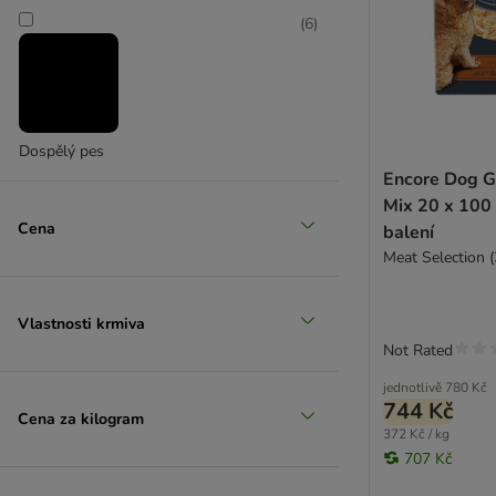
(
6
)
DOGGY Dog
Dolina Noteci
Encore
Exclusion Diet
FetteBeute
Dospělý pes
Fitmin
Encore Dog G
Fleischeslust
Mix 20 x 100
Forthglade
Cena
balení
Forza10
Meat Selection (
GranataPet
GRAU
Vlastnosti krmiva
Happy Dog
Not Rated
Herrmanns
Hill's Prescription Diet Canine
jednotlivě
780 Kč
744 Kč
Isegrim
Cena za kilogram
372 Kč / kg
James Wellbeloved
707 Kč
Josera
JosiDog