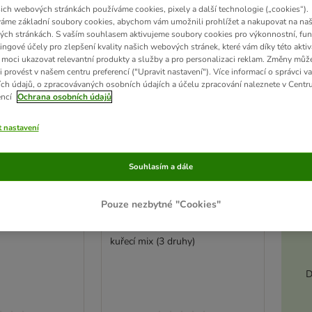
ich webových stránkách používáme cookies, pixely a další technologie („cookies“).
áme základní soubory cookies, abychom vám umožnili prohlížet a nakupovat na naš
ch stránkách. S vaším souhlasem aktivujeme soubory cookies pro výkonnostní, fun
ingové účely pro zlepšení kvality našich webových stránek, které vám díky této aktiv
moci ukazovat relevantní produkty a služby a pro personalizaci reklam. Změny můž
i provést v našem centru preferencí ("Upravit nastavení"). Více informací o správci v
ch údajů, o zpracovávaných osobních údajích a účelu zpracování naleznete v Centr
encí
Ochrana osobních údajů
t nastavení
Souhlasím a dále
Akt
Pouze nezbytné "Cookies"
štik 5 × 150 g
Encore Dose Mix ve vývaru
8 x 156 g
kuřecí mix (3 druhy)
D