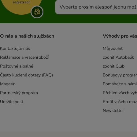
registraci!
Vyberte prosím alespoň jednu mož
O nás a našich službách
Výhody pro vá
Kontaktujte nás
Můj zoohit
Reklamace a vrácení zboží
zoohit Autobalík
Poštovné a balné
zoohit Club
Často kladené dotazy (FAQ)
Bonusový progra
Magazín
Pomáhejte s námi
Partnerský program
Přehled všech vý
Udržitelnost
Profil vašeho maz
Newsletter