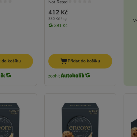
Not Rated
412 Kč
330 Kč / kg
Vy
391 Kč
t do košíku
Přidat do košíku