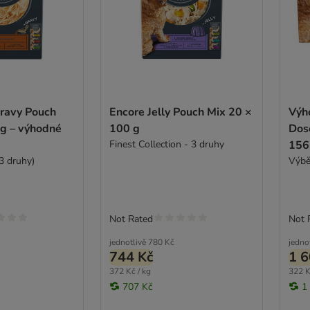
ravy Pouch
Encore Jelly Pouch Mix 20 ×
Výh
 g – výhodné
100 g
Dos
Finest Collection - 3 druhy
156
3 druhy)
Výbě
Not Rated
Not 
jednotlivě
780 Kč
jedno
744 Kč
1 6
372 Kč / kg
322 K
707 Kč
1