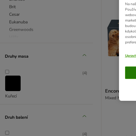
Na naš
Brit
Použív
Cesar
webový
market
Eukanuba
budou 
Greenwoods
kdykol
Hill's
osobní
prefer
Lukullus
Pedigree
Upravi
Druhy masa
Purizon
Rinti
(
4
)
Rocco
Rosie's Farm
Royal Canin
Encore mix pa
Kuřecí
Mixed Multipack
Schesir
Wolf of Wilderness
4vets
Druh balení
Advance Veterinary Diet
Almo Nature
(
4
)
Alpha Spirit