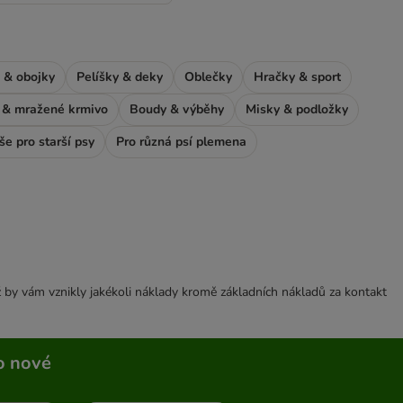
 & obojky
Pelíšky & deky
Oblečky
Hračky & sport
& mražené krmivo
Boudy & výběhy
Misky & podložky
še pro starší psy
Pro různá psí plemena
 by vám vznikly jakékoli náklady kromě základních nákladů za kontakt
o nové