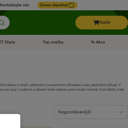
Kontaktujte nás
Znovu objednat
Košík
ET Dieta
Top značky
% Akce
t menu: Koně
Otevřít menu: + VET Dieta
Otevřít menu: Top znač
í kvalitou a chutí, vybranými a omezenými přísadami a bez jakýchkoli přísad. V
mivo pro psy s kuřecím a rybami, které vašemu psovi bude chutnat. Kulinářský zlatý
Nejprodávanější