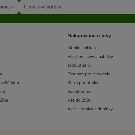
nost
s
Nakupování a slevy
Mobilní aplikace
Všechny slevy a nabídky
zooOutlet %
m
Program pro chovatele
 zvířátkům
Sleva pro útulky
hod
Zoohit home
líčka
Vše do 299,-
Akce - krmiva a doplňky