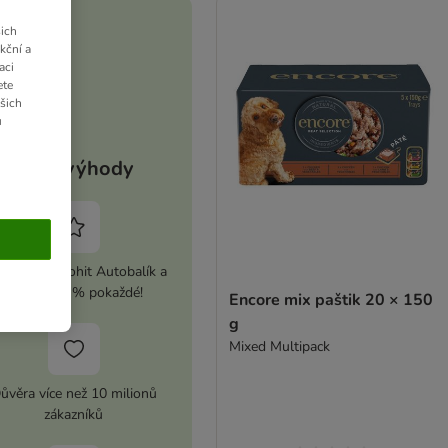
ich
kční a
aci
ete
ašich
u
Vaše výhody
ivujte si zoohit Autobalík a
ušetřete 5 % pokaždé!
Encore mix paštik 20 × 150
g
Mixed Multipack
ůvěra více než 10 milionů
zákazníků