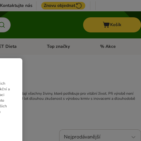
Kontaktujte nás
Znovu objednat
Košík
ET Dieta
Top značky
% Akce
t menu: Koně
Otevřít menu: + VET Dieta
Otevřít menu: Top znač
ich
kční a
u psovi dodají všechny živiny, které potřebuje pro vitální život. Při výrobě není
aci
niland přes 30 let dlouhou zkušenost s výrobou krmiv s inovacemi a dlouhodobě
ete
ašich
u
Nejprodávanější