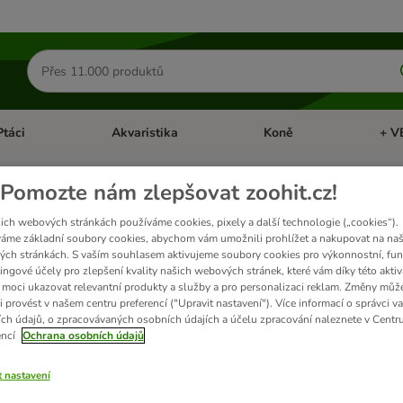
Hledat
produkty
Ptáci
Akvaristika
Koně
+ V
vřít menu: Malá zvířata
Otevřít menu: Ptáci
Otevřít menu: Akvaristika
Otevří
Pomozte nám zlepšovat zoohit.cz!
d krmivo pro psy
ich webových stránkách používáme cookies, pixely a další technologie („cookies“).
áme základní soubory cookies, abychom vám umožnili prohlížet a nakupovat na naš
ch stránkách. S vaším souhlasem aktivujeme soubory cookies pro výkonnostní, fun
Caniland je synonymem pro inovativní receptury v prémiové kvalitě, které vašem
ingové účely pro zlepšení kvality našich webových stránek, které vám díky této aktiv
použito maso, místo toho jsou zpracovány bílkoviny z hmyzu. Tak spojuje Ca
moci ukazovat relevantní produkty a služby a pro personalizaci reklam. Změny můž
udržitelnou výrobou.
i provést v našem centru preferencí ("Upravit nastavení"). Více informací o správci v
ch údajů, o zpracovávaných osobních údajích a účelu zpracování naleznete v Centr
encí
Ochrana osobních údajů
t nastavení
ků