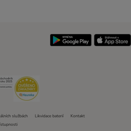
y
Security
Security
tálních službách
Likvidace baterií
Kontakt
ístupnosti