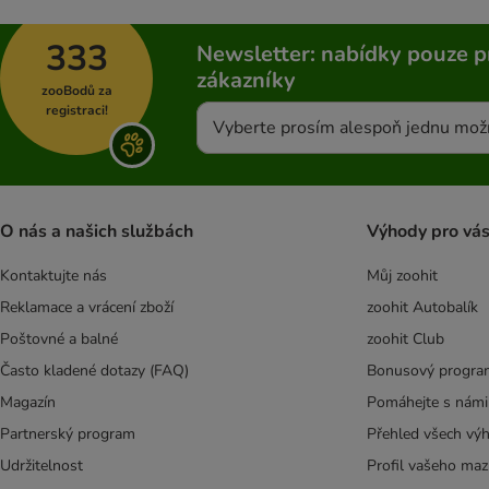
Applaws
333
Newsletter: nabídky pouze p
Belcando
zákazníky
Best Nature
zooBodů za
BF Petfood
registraci!
Vyberte prosím alespoň jednu mož
Bozita
BugBell
Burns
Butcher's
O nás a našich službách
Výhody pro vá
Calibra
Caniland
Kontaktujte nás
Můj zoohit
Carnilove
Reklamace a vrácení zboží
zoohit Autobalík
Concept for Life Veterinary Diet /
Poštovné a balné
zoohit Club
bezobilovin
Často kladené dotazy (FAQ)
Bonusový progra
Crave
Magazín
Pomáhejte s námi
Dog´s Love
DIBO
Partnerský program
Přehled všech vý
Disugual
Udržitelnost
Profil vašeho maz
Dogs'n Tiger