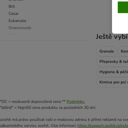
Brit
product items ha
Cesar
Eukanuba
Greenwoods
Ještě vybí
Hill's
Lukullus
Pedigree
Granule
Kon
Purizon
Přepravky & ta
Rinti
Rocco
Hygiena & péč
Rosie's Farm
Krmiva pro psí 
Royal Canin
Schesir
Wolf of Wilderness
*DC = nezávazně doporučená cena **
Podmínky.
4vets
"běžně" = Nejnižší cena produktu za posledních 30 dní.
Advance Veterinary Diet
zoohit má právo používat vaši e-mailovou adresu k přímé reklamě na své
Almo Nature
zákaznického servisu zoohit. Více informací:
https://support.zoohit.cz/cs
Alpha Spirit