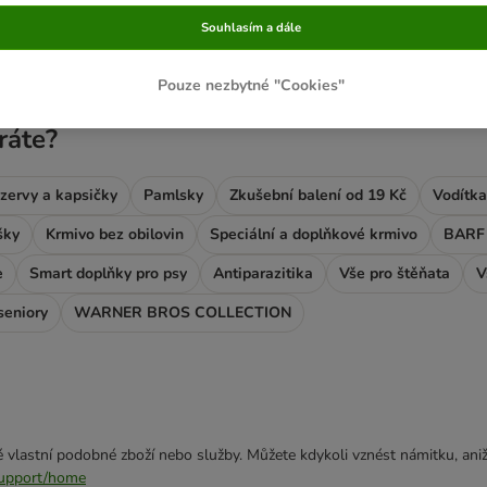
Souhlasím a dále
ve been changed
Pouze nezbytné "Cookies"
ráte?
zervy a kapsičky
Pamlsky
Zkušební balení od 19 Kč
Vodítka
šky
Krmivo bez obilovin
Speciální a doplňkové krmivo
BARF 
e
Smart doplňky pro psy
Antiparazitika
Vše pro štěňata
V
seniory
WARNER BROS COLLECTION
 vlastní podobné zboží nebo služby. Můžete kdykoli vznést námitku, aniž
/support/home