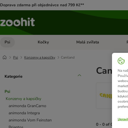
Doprava zdarma při objednávce nad 799 Kč**
Psi
Kočky
Malá zvířata
Otevřít menu: Psi
Otevřít menu: Kočky
Ote
Psi
Konzervy a kapsičky
Caniland
Canilan
Na naš
Použív
Kategorie
webový
market
budou 
Psi
kdykol
Konzervy a kapsičky
osobní
animonda GranCarno
prefer
animonda Integra
Upravi
animonda Vom Feinsten
0 - 0 of 0 výsled
Briantos