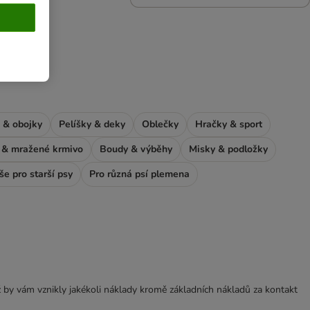
 & obojky
Pelíšky & deky
Oblečky
Hračky & sport
& mražené krmivo
Boudy & výběhy
Misky & podložky
še pro starší psy
Pro různá psí plemena
 by vám vznikly jakékoli náklady kromě základních nákladů za kontakt