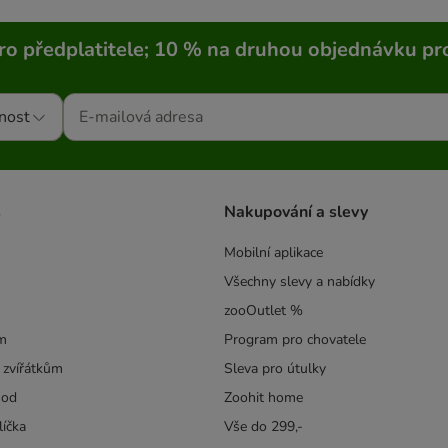
ro předplatitele; 10 % na druhou objednávku pr
nost
s
Nakupování a slevy
Mobilní aplikace
Všechny slevy a nabídky
zooOutlet %
m
Program pro chovatele
 zvířátkům
Sleva pro útulky
hod
Zoohit home
líčka
Vše do 299,-