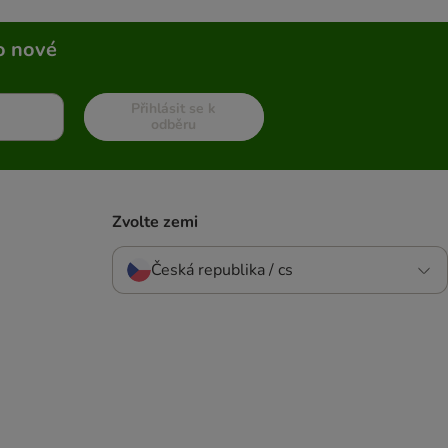
o nové
Přihlásit se k
odběru
Zvolte zemi
Česká republika / cs