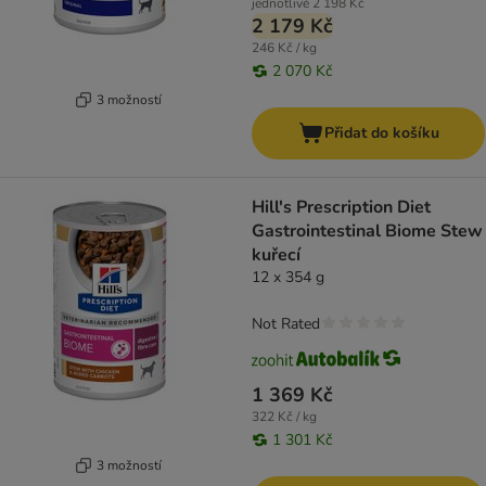
jednotlivě
2 198 Kč
2 179 Kč
246 Kč / kg
2 070 Kč
3 možností
Přidat do košíku
Hill's Prescription Diet
Gastrointestinal Biome Stew
kuřecí
12 x 354 g
Not Rated
1 369 Kč
322 Kč / kg
1 301 Kč
3 možností