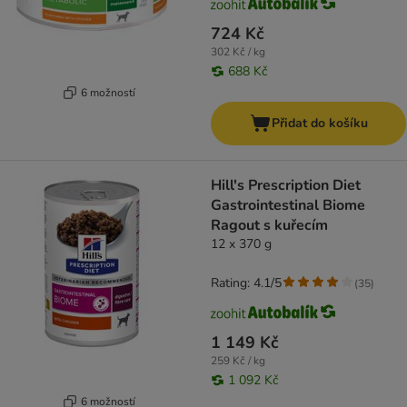
724 Kč
302 Kč / kg
688 Kč
6 možností
Přidat do košíku
Hill's Prescription Diet
Gastrointestinal Biome
Ragout s kuřecím
12 x 370 g
Rating: 4.1/5
(
35
)
1 149 Kč
259 Kč / kg
1 092 Kč
6 možností