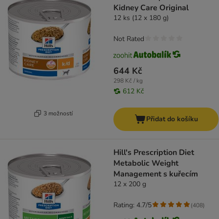
Kidney Care Original
12 ks (12 x 180 g)
Not Rated
644 Kč
298 Kč / kg
612 Kč
3 možností
Přidat do košíku
Hill's Prescription Diet
Metabolic Weight
Management s kuřecím
12 x 200 g
Rating: 4.7/5
(
408
)