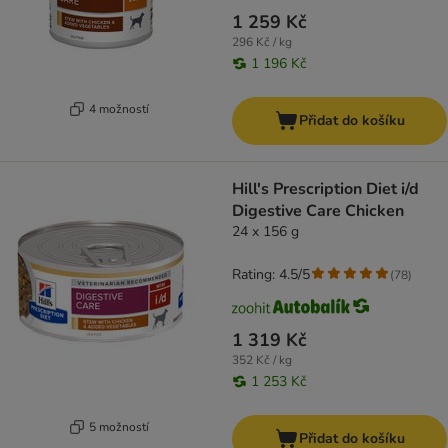
1 259 Kč
296 Kč / kg
1 196 Kč
4 možností
Přidat do košíku
Hill's Prescription Diet i/d
Digestive Care Chicken
24 x 156 g
Rating: 4.5/5
(
78
)
1 319 Kč
352 Kč / kg
1 253 Kč
5 možností
Přidat do košíku