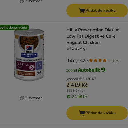
5 možností
Přidat do košíku
oohit doporučuje
Hill's Prescription Diet i/d
Low Fat Digestive Care
Ragout Chicken
24 x 354 g
Rating: 4.2/5
(
104
)
jednotlivě
2 438 Kč
2 419 Kč
285 Kč / kg
2 298 Kč
5 možností
Přidat do košíku