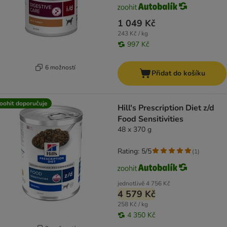
1 049 Kč
243 Kč / kg
997 Kč
6 možností
Přidat do košíku
oohit doporučuje
Hill's Prescription Diet z/d
Food Sensitivities
48 x 370 g
Rating: 5/5
(
1
)
jednotlivě
4 756 Kč
4 579 Kč
258 Kč / kg
4 350 Kč