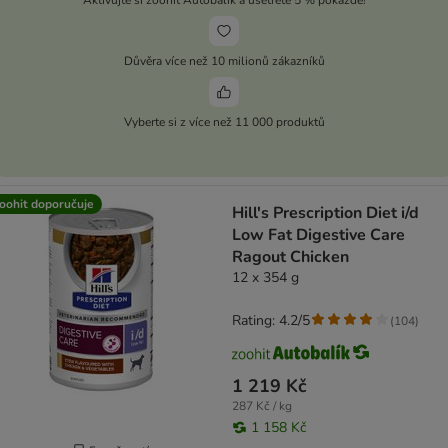
Důvěra více než 10 milionů zákazníků
Vyberte si z více než 11 000 produktů
oohit doporučuje
Hill's Prescription Diet i/d
Low Fat Digestive Care
Ragout Chicken
12 x 354 g
Rating: 4.2/5
(
104
)
1 219 Kč
287 Kč / kg
1 158 Kč