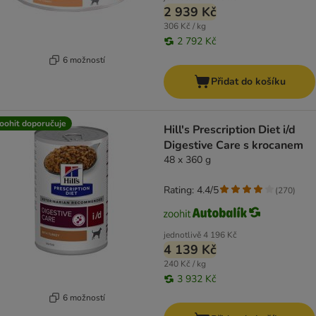
2 939 Kč
306 Kč / kg
2 792 Kč
6 možností
Přidat do košíku
oohit doporučuje
Hill's Prescription Diet i/d
Digestive Care s krocanem
48 x 360 g
Rating: 4.4/5
(
270
)
jednotlivě
4 196 Kč
4 139 Kč
240 Kč / kg
3 932 Kč
6 možností