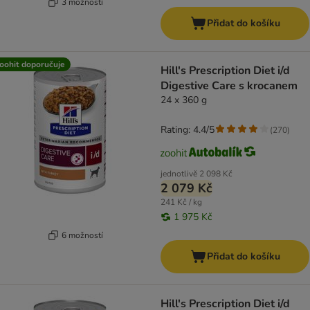
3 možností
Přidat do košíku
oohit doporučuje
Hill's Prescription Diet i/d
Digestive Care s krocanem
24 x 360 g
Rating: 4.4/5
(
270
)
jednotlivě
2 098 Kč
2 079 Kč
241 Kč / kg
1 975 Kč
6 možností
Přidat do košíku
Hill's Prescription Diet i/d