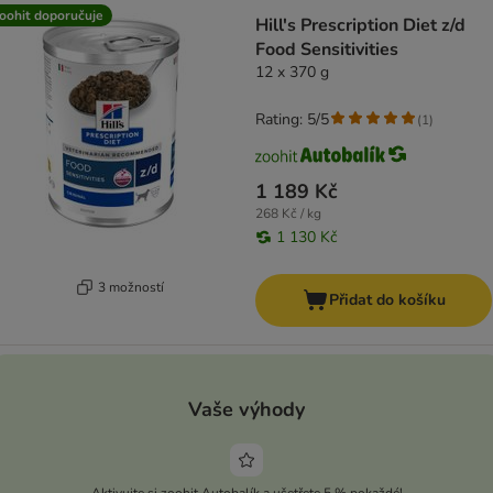
oohit doporučuje
Hill's Prescription Diet z/d
Food Sensitivities
12 x 370 g
Rating: 5/5
(
1
)
1 189 Kč
268 Kč / kg
1 130 Kč
3 možností
Přidat do košíku
Vaše výhody
Aktivujte si zoohit Autobalík a ušetřete 5 % pokaždé!