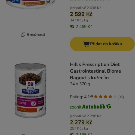
jednotlivě
2 638 Kč
2 599 Kč
347 Kč / kg
2 469 Kč
5 možností
Přidat do košíku
Hill's Prescription Diet
Gastrointestinal Biome
Ragout s kuřecím
24 x 370 g
Rating: 4.1/5
(
35
)
jednotlivě
2 298 Kč
2 279 Kč
257 Kč / kg
2 165 Kč