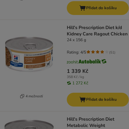
Přidat do košíku
Hill's Prescription Diet k/d
Kidney Care Ragout Chicken
24 x 156 g
Rating: 4/5
(
51
)
1 339 Kč
358 Kč / kg
1 272 Kč
4 možností
Přidat do košíku
Hill's Prescription Diet
Metabolic Weight