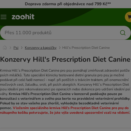
Doprava zdarma při objednávce nad 799 Kč**
Menu
Hledat
produkty
Psi
Konzervy a kapsičky
Hill's Prescription Diet Canine
Konzervy Hill's Prescription Diet Canine
Krmiva Hill´s Prescription Diet Canine pro psy pomáhají zmírňovat zdravotní potíže
psích miláčků. Tyto speciální klinicky testované dietní granule pro psy je možné
podávat při celé řadě nemocí - např. při potížích s trávicím traktem, při onemocnění
močových cest, žaludku, srsti, při psích alergiích. Konzervy Hill´s Prescription Diet
jsou ideální pro rekonvalescenci po operacích nebo dokonce pro udržení ideální psí
váhy.
Krmiva Hill's Prescription Diet Canine v konzervě podávajte pouze po
konzultaci s veterinářem a svého psa berte na pravidelné veterinární prohlídky.
Pokud by se stav vašeho psa zhoršil, vyhledejte bezodkladně veterinární
pomoc.
Vložením speciálního krmiva Hill's Prescription Diet Canine pro psy do
nákupního košíku potvrzujete, že jste výše uvedená upozornění vzali na vědomí.