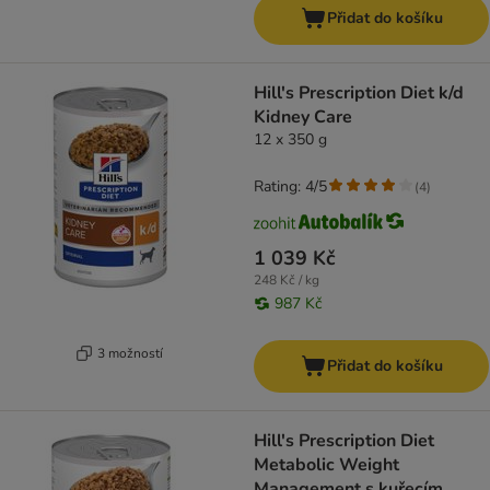
Přidat do košíku
Hill's Prescription Diet k/d
Kidney Care
12 x 350 g
Rating: 4/5
(
4
)
1 039 Kč
248 Kč / kg
987 Kč
3 možností
Přidat do košíku
Hill's Prescription Diet
Metabolic Weight
Management s kuřecím