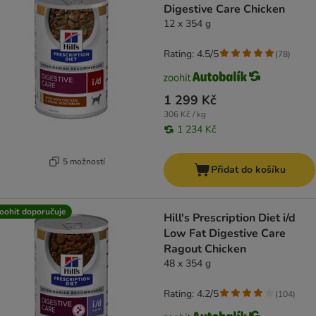
Digestive Care Chicken
12 x 354 g
Rating: 4.5/5
(
78
)
1 299 Kč
306 Kč / kg
1 234 Kč
5 možností
Přidat do košíku
oohit doporučuje
Hill's Prescription Diet i/d
Low Fat Digestive Care
Ragout Chicken
48 x 354 g
Rating: 4.2/5
(
104
)