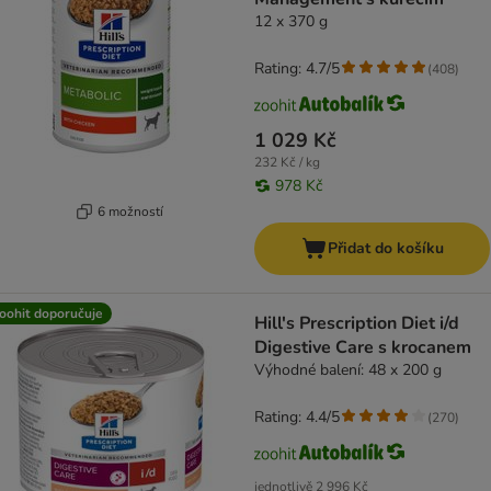
12 x 370 g
Rating: 4.7/5
(
408
)
1 029 Kč
232 Kč / kg
978 Kč
6 možností
Přidat do košíku
oohit doporučuje
Hill's Prescription Diet i/d
Digestive Care s krocanem
Výhodné balení: 48 x 200 g
Rating: 4.4/5
(
270
)
jednotlivě
2 996 Kč