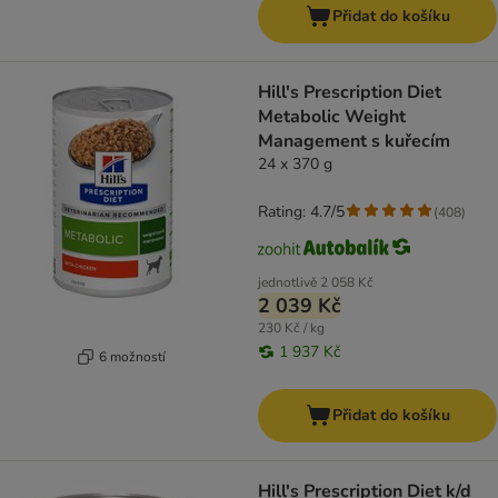
Přidat do košíku
Hill's Prescription Diet
Metabolic Weight
Management s kuřecím
24 x 370 g
Rating: 4.7/5
(
408
)
jednotlivě
2 058 Kč
2 039 Kč
230 Kč / kg
1 937 Kč
6 možností
Přidat do košíku
Hill's Prescription Diet k/d