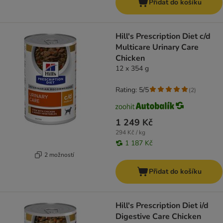
Přidat do košíku
Hill's Prescription Diet c/d
Multicare Urinary Care
Chicken
12 x 354 g
Rating: 5/5
(
2
)
1 249 Kč
294 Kč / kg
1 187 Kč
2 možností
Přidat do košíku
Hill's Prescription Diet i/d
Digestive Care Chicken