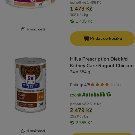
jednotlivě
1 498 Kč
1 479 Kč
308 Kč / kg
1 405 Kč
6 možností
Přidat do košíku
Hill's Prescription Diet k/d
Kidney Care Ragout Chicken
24 x 354 g
Rating: 4/5
(
51
)
jednotlivě
2 518 Kč
2 479 Kč
292 Kč / kg
2 355 Kč
4 možností