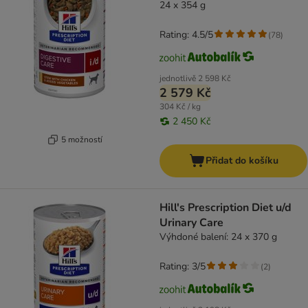
24 x 354 g
Rating: 4.5/5
(
78
)
jednotlivě
2 598 Kč
2 579 Kč
304 Kč / kg
2 450 Kč
5 možností
Přidat do košíku
Hill's Prescription Diet u/d
Urinary Care
Výhdoné balení: 24 x 370 g
Rating: 3/5
(
2
)