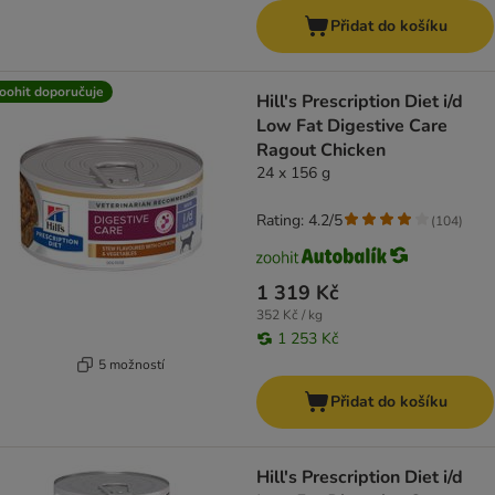
Přidat do košíku
oohit doporučuje
Hill's Prescription Diet i/d
Low Fat Digestive Care
Ragout Chicken
24 x 156 g
Rating: 4.2/5
(
104
)
1 319 Kč
352 Kč / kg
1 253 Kč
5 možností
Přidat do košíku
Hill's Prescription Diet i/d