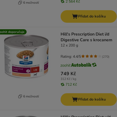
2 564 Kč
6 možností
Přidat do košíku
oohit doporučuje
Hill's Prescription Diet i/d
Digestive Care s krocanem
12 x 200 g
Rating: 4.4/5
(
270
)
749 Kč
312 Kč / kg
712 Kč
6 možností
Přidat do košíku