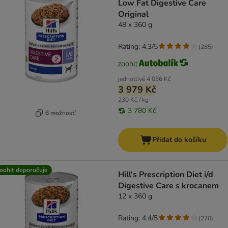
Low Fat Digestive Care
Original
48 x 360 g
Rating: 4.3/5
(
285
)
jednotlivě
4 036 Kč
3 979 Kč
230 Kč / kg
3 780 Kč
6 možností
Přidat do košíku
oohit doporučuje
Hill's Prescription Diet i/d
Digestive Care s krocanem
12 x 360 g
Rating: 4.4/5
(
270
)