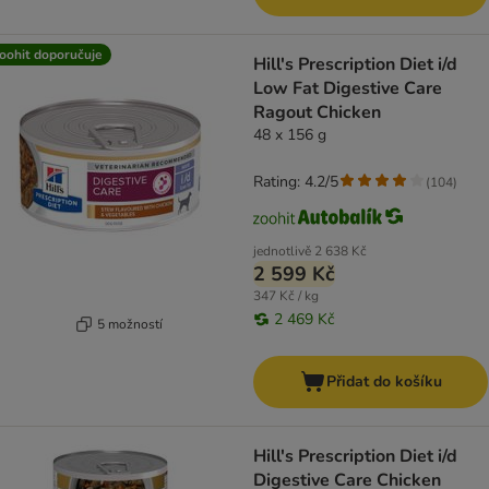
oohit doporučuje
Hill's Prescription Diet i/d
Low Fat Digestive Care
Ragout Chicken
48 x 156 g
Rating: 4.2/5
(
104
)
jednotlivě
2 638 Kč
2 599 Kč
347 Kč / kg
2 469 Kč
5 možností
Přidat do košíku
Hill's Prescription Diet i/d
Digestive Care Chicken