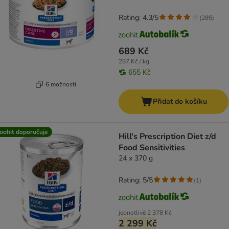
Rating: 4.3/5
(
285
)
689 Kč
287 Kč / kg
655 Kč
6 možností
Přidat do košíku
oohit doporučuje
Hill's Prescription Diet z/d
Food Sensitivities
24 x 370 g
Rating: 5/5
(
1
)
jednotlivě
2 378 Kč
2 299 Kč