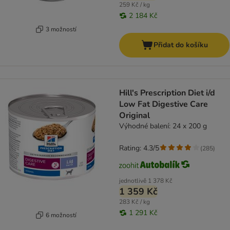
259 Kč / kg
2 184 Kč
3 možností
Přidat do košíku
Hill's Prescription Diet i/d
Low Fat Digestive Care
Original
Výhodné balení: 24 x 200 g
Rating: 4.3/5
(
285
)
jednotlivě
1 378 Kč
1 359 Kč
283 Kč / kg
1 291 Kč
6 možností