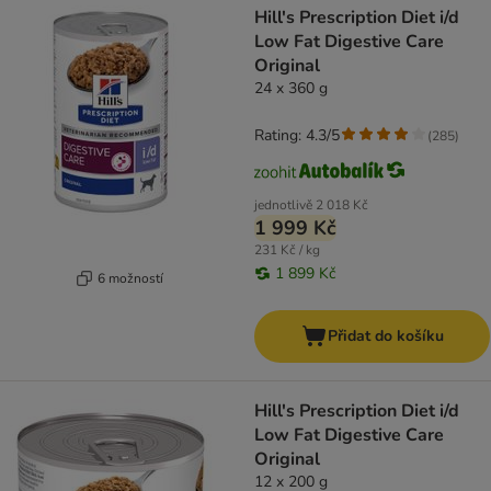
Hill's Prescription Diet i/d
Low Fat Digestive Care
Original
24 x 360 g
Rating: 4.3/5
(
285
)
jednotlivě
2 018 Kč
1 999 Kč
231 Kč / kg
1 899 Kč
6 možností
Přidat do košíku
Hill's Prescription Diet i/d
Low Fat Digestive Care
Original
12 x 200 g