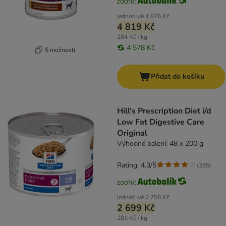
jednotlivě
4 876 Kč
4 819 Kč
284 Kč / kg
4 578 Kč
5 možností
Přidat do košíku
Hill's Prescription Diet i/d
Low Fat Digestive Care
Original
Výhodné balení: 48 x 200 g
Rating: 4.3/5
(
285
)
jednotlivě
2 756 Kč
2 699 Kč
281 Kč / kg