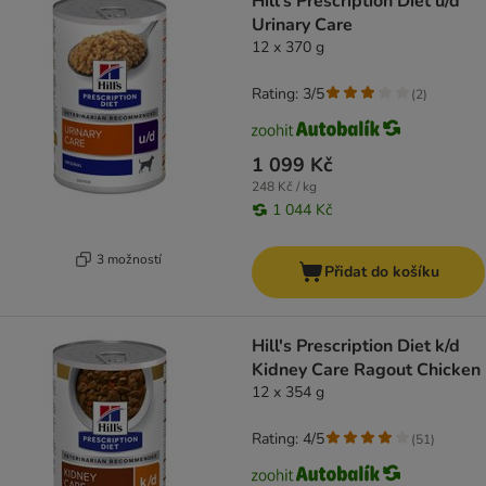
Hill's Prescription Diet u/d
Urinary Care
12 x 370 g
Rating: 3/5
(
2
)
1 099 Kč
248 Kč / kg
1 044 Kč
3 možností
Přidat do košíku
Hill's Prescription Diet k/d
Kidney Care Ragout Chicken
12 x 354 g
Rating: 4/5
(
51
)