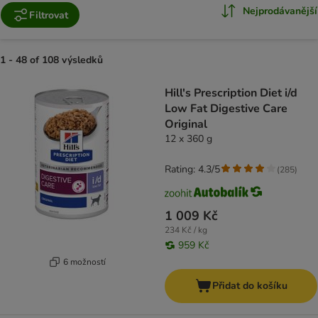
Nejprodávanější
Filtrovat
1 - 48 of 108 výsledků
product items have been changed
Hill's Prescription Diet i/d
Low Fat Digestive Care
Original
12 x 360 g
Rating: 4.3/5
(
285
)
1 009 Kč
234 Kč / kg
959 Kč
6 možností
Přidat do košíku