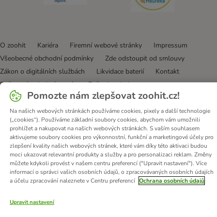
O zoohit
Kariéra
Firemní webové stránky
Impressum
Všeobecné obchodní podmínky
Zde odstoupit od smlouvy
Zákon o digitálních službách
Likvidace baterií
Kontakt
Poštovné a dodací termín
Způsoby platby
Pomozte nám zlepšovat zoohit.cz!
Partnerský program
Ochrana osobních údajů
Ochrana osobních údajů
Prohlášení o přístupnosti
Na našich webových stránkách používáme cookies, pixely a další technologie
(„cookies“). Používáme základní soubory cookies, abychom vám umožnili
prohlížet a nakupovat na našich webových stránkách. S vaším souhlasem
© zooplus SE
2026
aktivujeme soubory cookies pro výkonnostní, funkční a marketingové účely pro
zlepšení kvality našich webových stránek, které vám díky této aktivaci budou
moci ukazovat relevantní produkty a služby a pro personalizaci reklam. Změny
můžete kdykoli provést v našem centru preferencí ("Upravit nastavení"). Více
informací o správci vašich osobních údajů, o zpracovávaných osobních údajích
a účelu zpracování naleznete v Centru preferencí
Ochrana osobních údajů
Upravit nastavení