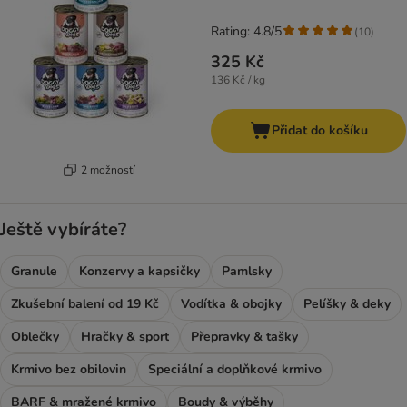
Rating: 4.8/5
(
10
)
325 Kč
136 Kč / kg
Přidat do košíku
2 možností
Ještě vybíráte?
Granule
Konzervy a kapsičky
Pamlsky
Zkušební balení od 19 Kč
Vodítka & obojky
Pelíšky & deky
Oblečky
Hračky & sport
Přepravky & tašky
Krmivo bez obilovin
Speciální a doplňkové krmivo
BARF & mražené krmivo
Boudy & výběhy