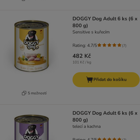
DOGGY Dog Adult 6 ks (6 x
800 g)
Sensitive s kuřecím
Rating: 4.7/5
(
7
)
482 Kč
101 Kč / kg
Přidat do košíku
5 možností
DOGGY Dog Adult 6 ks (6 x
800 g)
telecí a kachna
Rating: 4.7/5
(
7
)