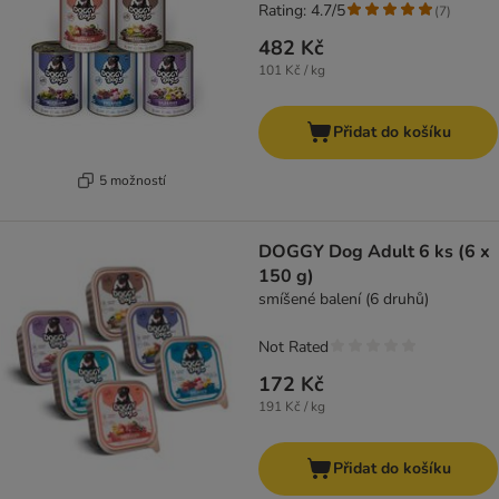
Rating: 4.7/5
(
7
)
482 Kč
101 Kč / kg
Přidat do košíku
5 možností
DOGGY Dog Adult 6 ks (6 x
150 g)
smíšené balení (6 druhů)
Not Rated
172 Kč
191 Kč / kg
Přidat do košíku