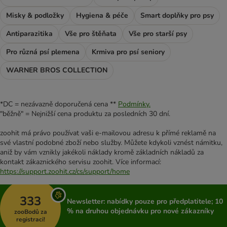
Misky & podložky
Hygiena & péče
Smart doplňky pro psy
Antiparazitika
Vše pro štěňata
Vše pro starší psy
Pro různá psí plemena
Krmiva pro psí seniory
WARNER BROS COLLECTION
*DC = nezávazně doporučená cena **
Podmínky.
"běžně" = Nejnižší cena produktu za posledních 30 dní.
zoohit má právo používat vaši e-mailovou adresu k přímé reklamě na
své vlastní podobné zboží nebo služby. Můžete kdykoli vznést námitku,
aniž by vám vznikly jakékoli náklady kromě základních nákladů za
kontakt zákaznického servisu zoohit. Více informací:
https://support.zoohit.cz/cs/support/home
333
Newsletter: nabídky pouze pro předplatitele; 10
% na druhou objednávku pro nové zákazníky
zooBodů za
registraci!