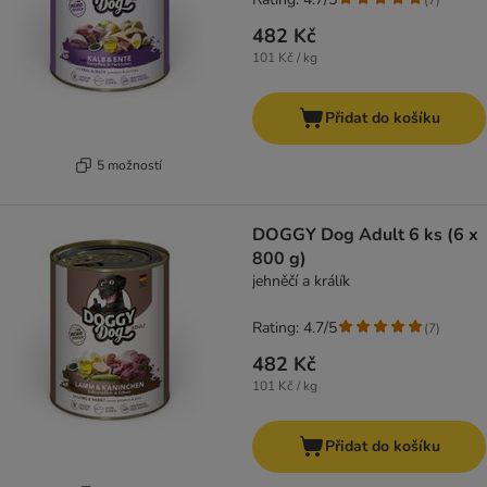
482 Kč
101 Kč / kg
Přidat do košíku
5 možností
DOGGY Dog Adult 6 ks (6 x
800 g)
jehněčí a králík
Rating: 4.7/5
(
7
)
482 Kč
101 Kč / kg
Přidat do košíku