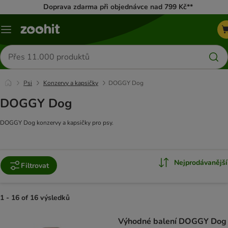
Doprava zdarma při objednávce nad 799 Kč**
Menu
Hledat
produkty
Psi
Konzervy a kapsičky
DOGGY Dog
DOGGY Dog
DOGGY Dog konzervy a kapsičky pro psy.
Nejprodávanější
Filtrovat
1 - 16 of 16 výsledků
product items have been changed
Výhodné balení DOGGY Dog