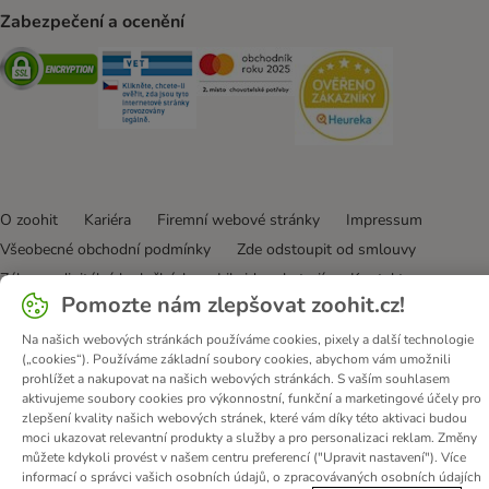
Zabezpečení a ocenění
Security
Security
Security
Security
O zoohit
Kariéra
Firemní webové stránky
Impressum
Všeobecné obchodní podmínky
Zde odstoupit od smlouvy
Zákon o digitálních službách
Likvidace baterií
Kontakt
Pomozte nám zlepšovat zoohit.cz!
Poštovné a dodací termín
Způsoby platby
Partnerský program
Ochrana osobních údajů
Na našich webových stránkách používáme cookies, pixely a další technologie
(„cookies“). Používáme základní soubory cookies, abychom vám umožnili
Ochrana osobních údajů
Prohlášení o přístupnosti
prohlížet a nakupovat na našich webových stránkách. S vaším souhlasem
aktivujeme soubory cookies pro výkonnostní, funkční a marketingové účely pro
© zooplus SE
2026
zlepšení kvality našich webových stránek, které vám díky této aktivaci budou
moci ukazovat relevantní produkty a služby a pro personalizaci reklam. Změny
můžete kdykoli provést v našem centru preferencí ("Upravit nastavení"). Více
informací o správci vašich osobních údajů, o zpracovávaných osobních údajích