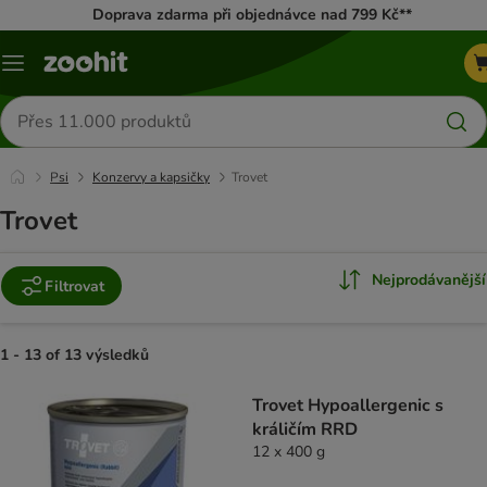
Doprava zdarma při objednávce nad 799 Kč**
Menu
Hledat
produkty
Psi
Konzervy a kapsičky
Trovet
Trovet
Nejprodávanější
Filtrovat
1 - 13 of 13 výsledků
product items have been changed
Trovet Hypoallergenic s
králičím RRD
12 x 400 g