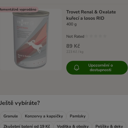
omentálně vyprodáno
Trovet Renal & Oxalate
kuřecí a losos RID
400 g
Not Rated
89 Kč
223 Kč / kg
Upozornění o
dostupnosti
Ještě vybíráte?
Granule
Konzervy a kapsičky
Pamlsky
Zkušební balení od 19 Kč
Vodítka & obojky
Pelíšky & deky