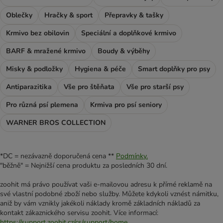
Oblečky
Hračky & sport
Přepravky & tašky
Krmivo bez obilovin
Speciální a doplňkové krmivo
BARF & mražené krmivo
Boudy & výběhy
Misky & podložky
Hygiena & péče
Smart doplňky pro psy
Antiparazitika
Vše pro štěňata
Vše pro starší psy
Pro různá psí plemena
Krmiva pro psí seniory
WARNER BROS COLLECTION
*DC = nezávazně doporučená cena **
Podmínky.
"běžně" = Nejnižší cena produktu za posledních 30 dní.
zoohit má právo používat vaši e-mailovou adresu k přímé reklamě na
své vlastní podobné zboží nebo služby. Můžete kdykoli vznést námitku,
aniž by vám vznikly jakékoli náklady kromě základních nákladů za
kontakt zákaznického servisu zoohit. Více informací:
https://support.zoohit.cz/cs/support/home