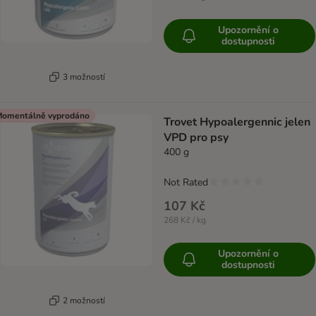
Upozornění o
dostupnosti
3 možností
omentálně vyprodáno
Trovet Hypoalergennic jelen
VPD pro psy
400 g
Not Rated
107 Kč
268 Kč / kg
Upozornění o
dostupnosti
2 možností