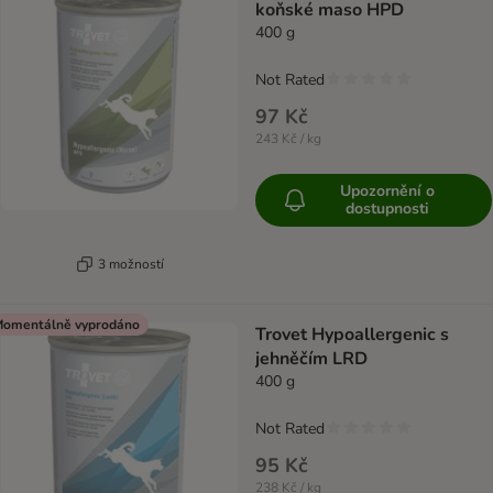
koňské maso HPD
400 g
Not Rated
97 Kč
243 Kč / kg
Upozornění o
dostupnosti
3 možností
omentálně vyprodáno
Trovet Hypoallergenic s
jehněčím LRD
400 g
Not Rated
95 Kč
238 Kč / kg