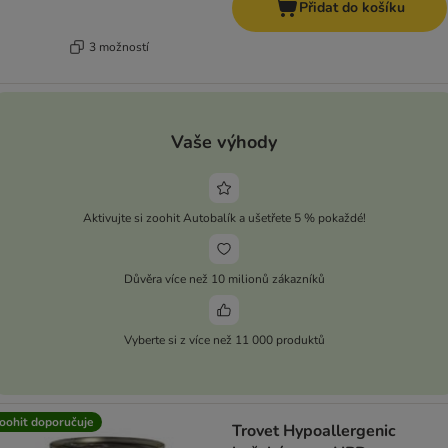
Přidat do košíku
3 možností
Vaše výhody
Aktivujte si zoohit Autobalík a ušetřete 5 % pokaždé!
Důvěra více než 10 milionů zákazníků
Vyberte si z více než 11 000 produktů
oohit doporučuje
Trovet Hypoallergenic