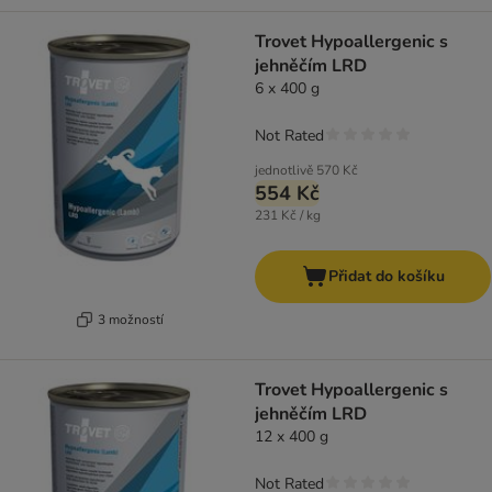
Trovet Hypoallergenic s
jehněčím LRD
6 x 400 g
Not Rated
jednotlivě
570 Kč
554 Kč
231 Kč / kg
Přidat do košíku
3 možností
Trovet Hypoallergenic s
jehněčím LRD
12 x 400 g
Not Rated