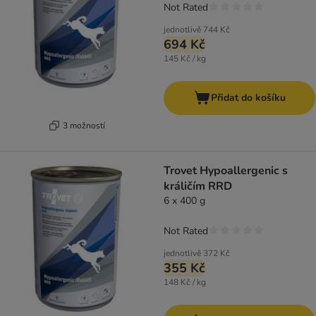
Not Rated
jednotlivě
744 Kč
694 Kč
145 Kč / kg
Přidat do košíku
3 možností
Trovet Hypoallergenic s
králičím RRD
6 x 400 g
Not Rated
jednotlivě
372 Kč
355 Kč
148 Kč / kg