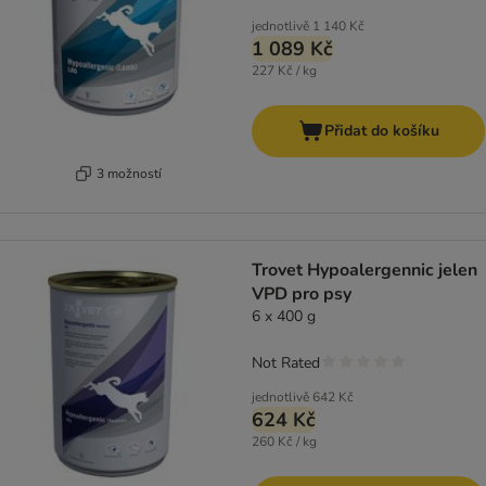
jednotlivě
1 140 Kč
1 089 Kč
227 Kč / kg
Přidat do košíku
3 možností
Trovet Hypoalergennic jelen
VPD pro psy
6 x 400 g
Not Rated
jednotlivě
642 Kč
624 Kč
260 Kč / kg