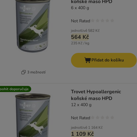
koňské maso HPD
6 x 400 g
Not Rated
jednotlivě
582 Kč
564 Kč
235 Kč / kg
Přidat do košíku
3 možností
oohit doporučuje
Trovet Hypoallergenic
koňské maso HPD
12 x 400 g
Not Rated
jednotlivě
1 164 Kč
1 109 Kč