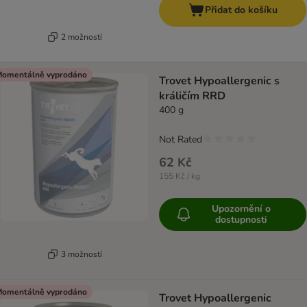
Přidat do košíku
2 možností
omentálně vyprodáno
Trovet Hypoallergenic s
králičím RRD
400 g
Not Rated
62 Kč
155 Kč / kg
Upozornění o
dostupnosti
3 možností
omentálně vyprodáno
Trovet Hypoallergenic