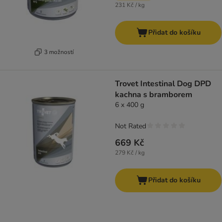
231 Kč / kg
Přidat do košíku
3 možností
Trovet Intestinal Dog DPD
kachna s bramborem
6 x 400 g
Not Rated
669 Kč
279 Kč / kg
Přidat do košíku