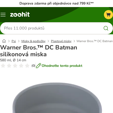
Doprava zdarma při objednávce nad 799 Kč**
Menu
Hledat
produkty
Psi
Misky & podložky
Plastové misky
Warner Bros.™ DC Batman 
Warner Bros.™ DC Batman
silikonová miska
580 ml, Ø 14 cm
Ohodnoťte tento produkt
(
0
)