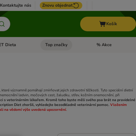
Kontaktujte nás
Znovu objednat
Košík
ET Dieta
Top značky
% Akce
t menu: Koně
Otevřít menu: + VET Dieta
Otevřít menu: Top znač
, které významně pomáhají zmírňovat jejich zdravotní těžkosti. Tyto speciální dietní
i onemocnění ledvin, močových cest, žaludku, střev, kožním onemocnění, při
ci s veterinárním lékařem. Kromě toho byste měli svého psa brát na pravidelné
scription Diet zhoršil, vyhledejte bezodkladně veterinární pomoc.
Vložením
zali na vědomí výše uvedená upozornění.