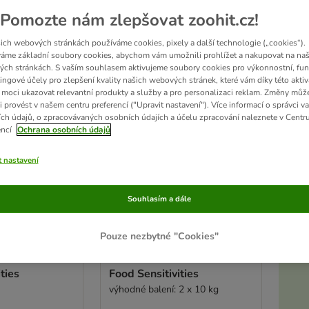
sledků
Pomozte nám zlepšovat zoohit.cz!
ich webových stránkách používáme cookies, pixely a další technologie („cookies“).
ve been changed
áme základní soubory cookies, abychom vám umožnili prohlížet a nakupovat na naš
ch stránkách. S vaším souhlasem aktivujeme soubory cookies pro výkonnostní, fun
ingové účely pro zlepšení kvality našich webových stránek, které vám díky této aktiv
moci ukazovat relevantní produkty a služby a pro personalizaci reklam. Změny můž
i provést v našem centru preferencí ("Upravit nastavení"). Více informací o správci v
ch údajů, o zpracovávaných osobních údajích a účelu zpracování naleznete v Centr
encí
Ochrana osobních údajů
t nastavení
Souhlasím a dále
5 možností
Pouze nezbytné "Cookies"
Akt
ption Diet z/d
Hill's Prescription Diet z/d
ties
Food Sensitivities
výhodné balení: 2 x 10 kg