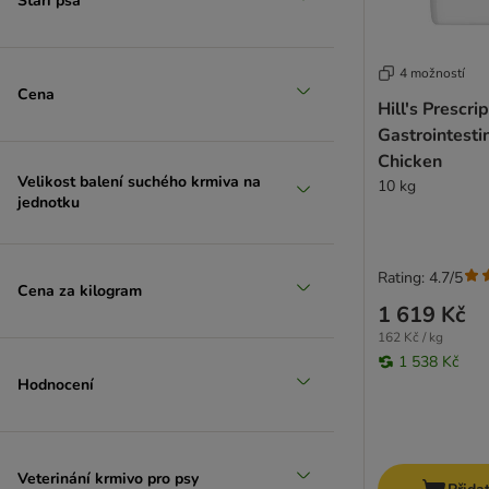
Stáří psa
4 možností
Cena
Hill's Prescri
Gastrointesti
Chicken
Velikost balení suchého krmiva na
10 kg
jednotku
Rating: 4.7/5
Cena za kilogram
1 619 Kč
162 Kč / kg
1 538 Kč
Hodnocení
Veterinání krmivo pro psy