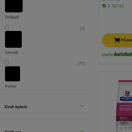
1 757 Kč
Drůbeží
Velcí 26-45 kg
(
2
)
Přida
Jehněčí
(
77
)
Kuřecí
Druh balení