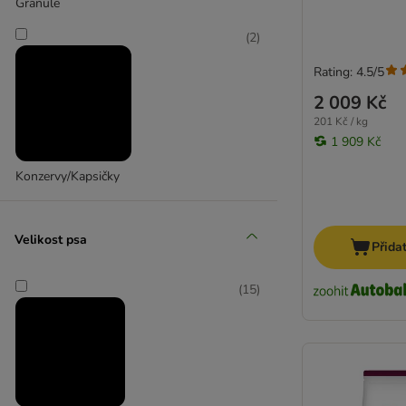
Granule
(
2
)
Rating: 4.5/5
2 009 Kč
201 Kč / kg
1 909 Kč
Konzervy/Kapsičky
Velikost psa
Přida
(
15
)