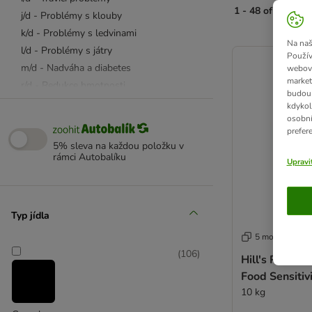
1 - 48 of 108 vý
j/d - Problémy s klouby
k/d - Problémy s ledvinami
Na naš
product items ha
l/d - Problémy s játry
Použív
m/d - Nadváha a diabetes
webový
market
r/d - Redukce hmotnosti
budou 
s/d - Struvity
kdykol
osobní
t/d - Dentální hygiena
prefer
u/d - Močové problémy
5% sleva na každou položku v
w/d - Nadváha
rámci Autobalíku
Upravi
y/d - Štítná žláza
z/d - Alergie a kožní problémy
Metabolic
Typ jídla
Hill's PD - granule
5 možností
Hill's PD - kapsičky a konzervy
(
106
)
Hill's Prescri
Hill's Prescription Diet - granule
Food Sensitivi
Hill's PD - konzervy
10 kg
Speciální nabídka