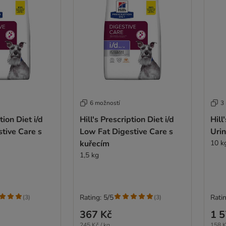
6 možností
3
tion Diet i/d
Hill's Prescription Diet i/d
Hill
tive Care s
Low Fat Digestive Care s
Urin
kuřecím
10 k
1,5 kg
Rating: 5/5
Ratin
(
3
)
(
3
)
367 Kč
1 5
245 Kč / kg
158 K