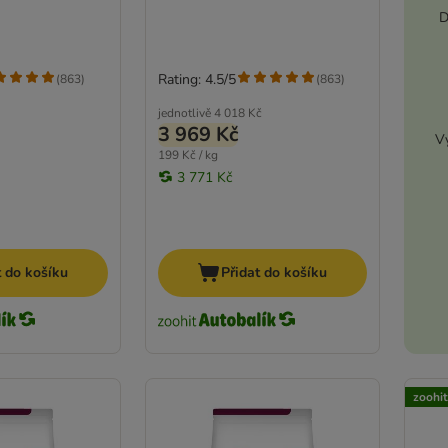
D
Rating: 4.5/5
(
863
)
(
863
)
jednotlivě
4 018 Kč
3 969 Kč
Vy
199 Kč / kg
3 771 Kč
t do košíku
Přidat do košíku
zoohi