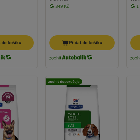
349 Kč
1
t do košíku
Přidat do košíku
zoohit doporučuje