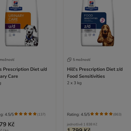
 možností
5 možností
's Prescription Diet u/d
Hill's Prescription Diet z/d
ary Care
Food Sensitivities
g
2 x 3 kg
g: 4.5/5
Rating: 4.5/5
(
137
)
(
863
)
79 Kč
jednotlivě
1 838 Kč
1 799 Kč
č / kg