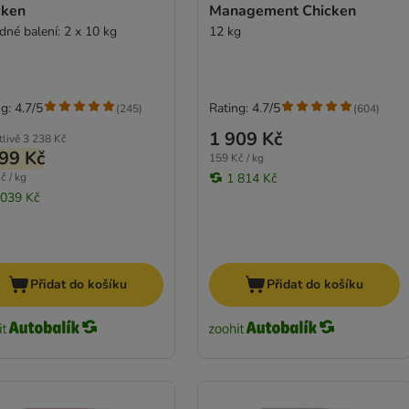
cken
Management Chicken
dné balení: 2 x 10 kg
12 kg
g: 4.7/5
Rating: 4.7/5
(
245
)
(
604
)
1 909 Kč
tlivě
3 238 Kč
99 Kč
159 Kč / kg
č / kg
1 814 Kč
 039 Kč
Přidat do košíku
Přidat do košíku