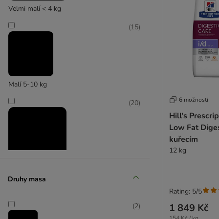
Velmi malí < 4 kg
(
15
)
Malí 5-10 kg
6 možností
(
20
)
Hill's Prescrip
Low Fat Diges
kuřecím
12 kg
Střední 11-25 kg
Druhy masa
Rating: 5/5
(
20
)
1 849 Kč
(
2
)
154 Kč / kg