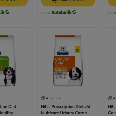
t do košíku
Přidat do košíku
4 možností
4
ption Diet
Hill's Prescription Diet c/d
Hill
obility
Multicare Urinary Care s
Gast