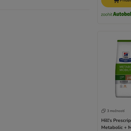
Přida
3 možností
Hill's Prescri
Metabolic + M