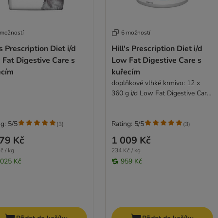
 možností
6 možností
's Prescription Diet i/d
Hill's Prescription Diet i/d
Fat Digestive Care s
Low Fat Digestive Care s
ecím
kuřecím
doplňkové vlhké krmivo: 12 x
360 g i/d Low Fat Digestive Care
Original
g: 5/5
Rating: 5/5
(
3
)
(
3
)
79 Kč
1 009 Kč
č / kg
234 Kč / kg
 025 Kč
959 Kč