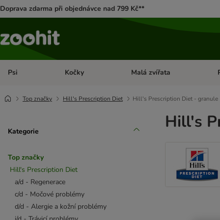
Doprava zdarma při objednávce nad 799 Kč**
Psi
Kočky
Malá zvířata
Otevřít menu: Psi
Otevřít menu: Kočky
Ote
Top značky
Hill's Prescription Diet
Hill's Prescription Diet - granule
Hill's 
Kategorie
Top značky
Hill's Prescription Diet
a/d - Regenerace
c/d - Močové problémy
d/d - Alergie a kožní problémy
i/d - Trávicí problémy