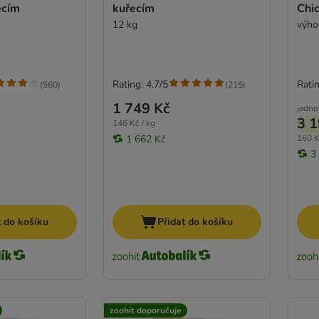
ecím
kuřecím
Chi
12 kg
výho
Rating: 4.7/5
Ratin
(
560
)
(
215
)
1 749 Kč
jedno
3 1
146 Kč / kg
1 662 Kč
160 K
3
t do košíku
Přidat do košíku
zoohit doporučuje