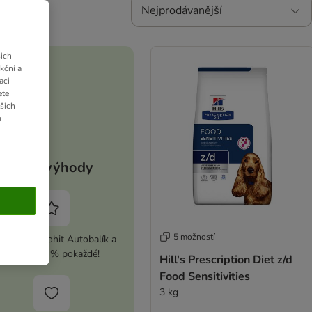
Nejprodávanější
ich
kční a
aci
ete
ašich
u
Vaše výhody
5 možností
ivujte si zoohit Autobalík a
ušetřete 5 % pokaždé!
Hill's Prescription Diet z/d
Food Sensitivities
3 kg