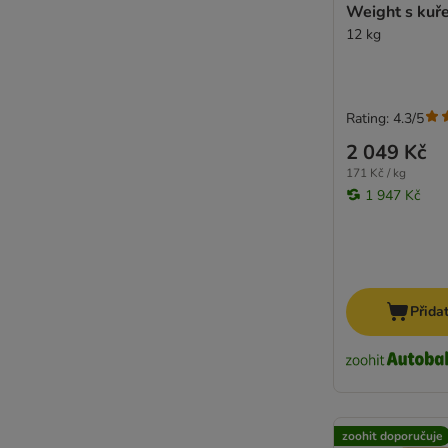
Weight s kuř
12 kg
Rating: 4.3/5
2 049 Kč
171 Kč / kg
1 947 Kč
Přida
zoohit doporučuje