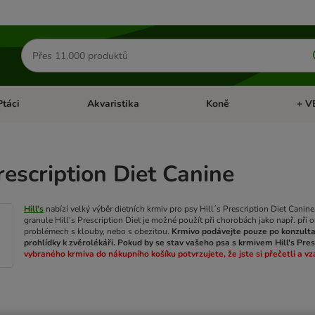
Hledat
produkty
Ptáci
Akvaristika
Koně
+ V
vřít menu: Malá zvířata
Otevřít menu: Ptáci
Otevřít menu: Akvaristika
Otevří
Prescription Diet Canine
Hill's
nabízí velký výběr dietních krmiv pro psy Hill´s Prescription Diet Canine
granule Hill's Prescription Diet je možné použít při chorobách jako např. př
problémech s klouby, nebo s obezitou.
Krmivo podávejte pouze po konzulta
prohlídky k zvěrolékáři. Pokud by se stav vašeho psa s krmivem Hill's Pre
vybraného krmiva do nákupního košíku potvrzujete, že jste si přečetli a v