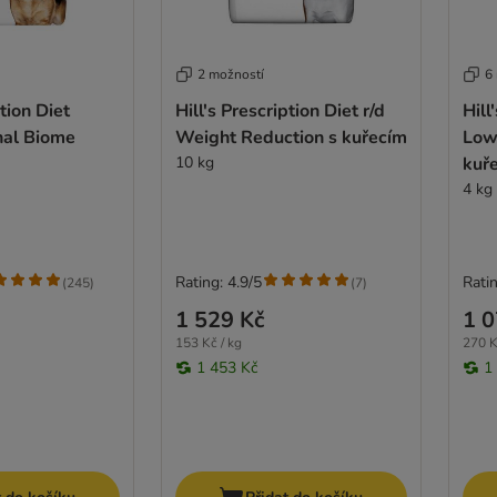
2 možností
6
ption Diet
Hill's Prescription Diet r/d
Hill
nal Biome
Weight Reduction s kuřecím
Low 
10 kg
kuř
4 kg
Rating: 4.9/5
Ratin
(
245
)
(
7
)
1 529 Kč
1 0
153 Kč / kg
270 K
1 453 Kč
1