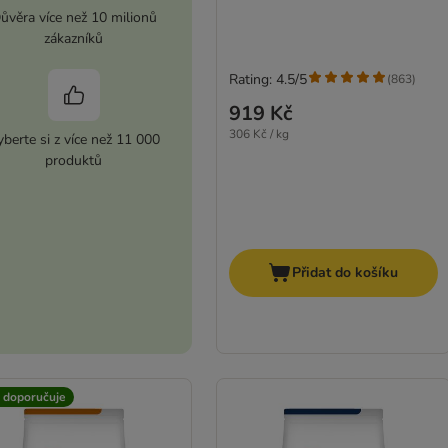
ůvěra více než 10 milionů
zákazníků
Rating: 4.5/5
(
863
)
919 Kč
306 Kč / kg
berte si z více než 11 000
produktů
Přidat do košíku
t doporučuje