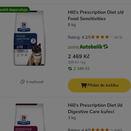
oohit doporučuje
Hill's Prescription Diet z/d
Food Sensitivities
8 kg
Rating: 4.2/5
(
872
)
2 469 Kč
309 Kč / kg
2 346 Kč
4 možností
Přidat do košíku
Hill's Prescription Diet i/d
Digestive Care kuřecí
3 kg
Rating: 4.4/5
(
640
)