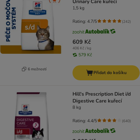
Urinary Care kuřecí
1,5 kg
Rating: 4.7/5
(
242
)
609 Kč
406 Kč / kg
579 Kč
6 možností
Přidat do košíku
Hill's Prescription Diet i/d
Digestive Care kuřecí
8 kg
Rating: 4.4/5
(
640
)