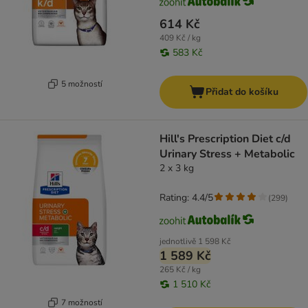
614 Kč
409 Kč / kg
583 Kč
5 možností
Přidat do košíku
Hill's Prescription Diet c/d
Urinary Stress + Metabolic
2 x 3 kg
Rating: 4.4/5
(
299
)
jednotlivě
1 598 Kč
1 589 Kč
265 Kč / kg
1 510 Kč
7 možností