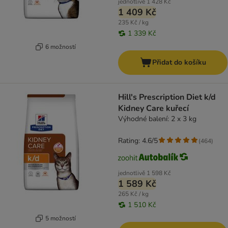
jednotlivě
1 428 Kč
1 409 Kč
235 Kč / kg
1 339 Kč
6 možností
Přidat do košíku
Hill's Prescription Diet k/d
Kidney Care kuřecí
Výhodné balení: 2 x 3 kg
Rating: 4.6/5
(
464
)
jednotlivě
1 598 Kč
1 589 Kč
265 Kč / kg
1 510 Kč
5 možností