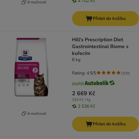
4 702 Kč
6 možností
Přidat do košíku
Hill's Prescription Diet
Gastrointestinal Biome s
kuřecím
8 kg
Rating: 4.5/5
(
309
)
2 669 Kč
334 Kč / kg
2 536 Kč
6 možností
Přidat do košíku