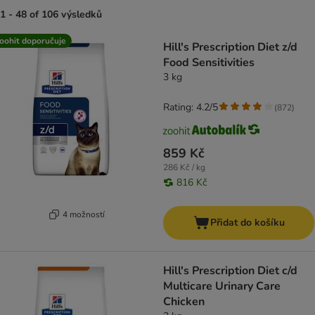
1 - 48 of 106 výsledků
product items have been changed
oohit doporučuje
Hill's Prescription Diet z/d
Food Sensitivities
3 kg
Rating: 4.2/5
(
872
)
859 Kč
286 Kč / kg
816 Kč
4 možností
Přidat do košíku
Hill's Prescription Diet c/d
Multicare Urinary Care
Chicken