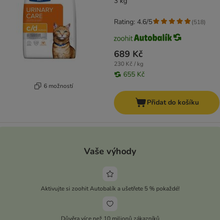
3 kg
Rating: 4.6/5
(
518
)
689 Kč
230 Kč / kg
655 Kč
6 možností
Přidat do košíku
Vaše výhody
Aktivujte si zoohit Autobalík a ušetřete 5 % pokaždé!
Důvěra více než 10 milionů zákazníků