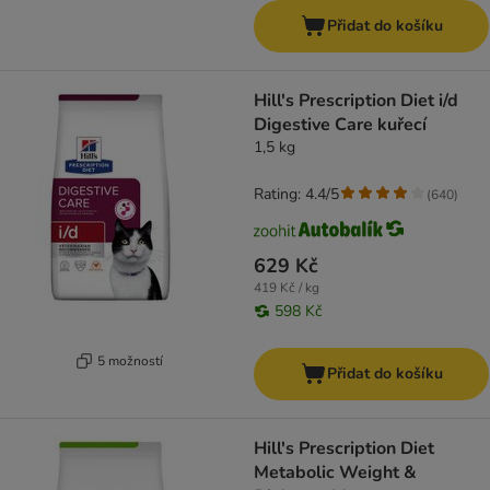
Přidat do košíku
Hill's Prescription Diet i/d
Digestive Care kuřecí
1,5 kg
Rating: 4.4/5
(
640
)
629 Kč
419 Kč / kg
598 Kč
5 možností
Přidat do košíku
Hill's Prescription Diet
Metabolic Weight &