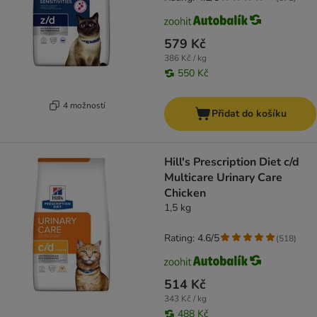
579 Kč
386 Kč / kg
550 Kč
4 možností
Přidat do košíku
Hill's Prescription Diet c/d
Multicare Urinary Care
Chicken
1,5 kg
Rating: 4.6/5
(
518
)
514 Kč
343 Kč / kg
488 Kč