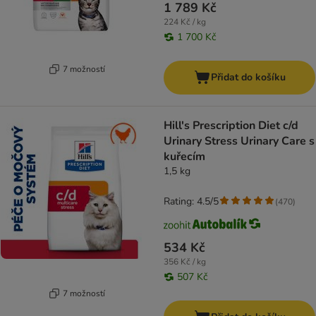
1 789 Kč
224 Kč / kg
1 700 Kč
7 možností
Přidat do košíku
Hill's Prescription Diet c/d
Urinary Stress Urinary Care s
kuřecím
1,5 kg
Rating: 4.5/5
(
470
)
534 Kč
356 Kč / kg
507 Kč
7 možností