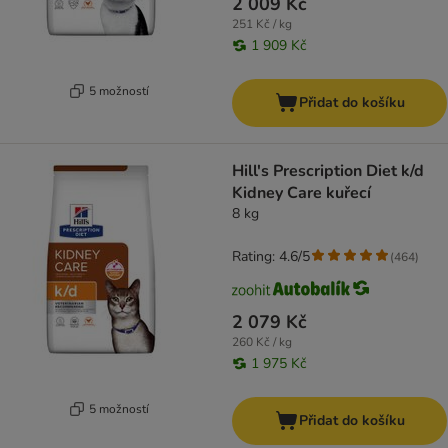
2 009 Kč
251 Kč / kg
1 909 Kč
5 možností
Přidat do košíku
Hill's Prescription Diet k/d
Kidney Care kuřecí
8 kg
Rating: 4.6/5
(
464
)
2 079 Kč
260 Kč / kg
1 975 Kč
5 možností
Přidat do košíku