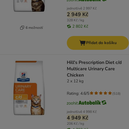
jednotlivě
2 997 Kč
2 949 Kč
328 Kč / kg
2 802 Kč
6 možností
Přidat do košíku
Hill's Prescription Diet c/d
Multicare Urinary Care
Chicken
2 x 12 kg
Rating: 4.6/5
(
518
)
jednotlivě
4 998 Kč
4 949 Kč
206 Kč / kg