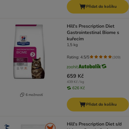
Přidat do košíku
Hill's Prescription Diet
Gastrointestinal Biome s
kuřecím
1,5 kg
Rating: 4.5/5
(
309
)
659 Kč
439 Kč / kg
626 Kč
6 možností
Přidat do košíku
Hill's Prescription Diet s/d