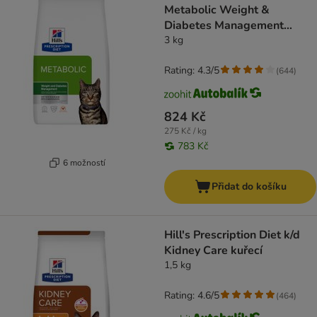
Metabolic Weight &
Diabetes Management
Chicken
3 kg
Rating: 4.3/5
(
644
)
824 Kč
275 Kč / kg
783 Kč
6 možností
Přidat do košíku
Hill's Prescription Diet k/d
Kidney Care kuřecí
1,5 kg
Rating: 4.6/5
(
464
)