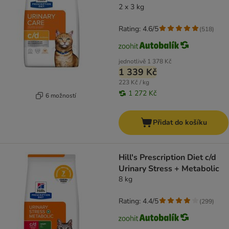
2 x 3 kg
Rating: 4.6/5
(
518
)
jednotlivě
1 378 Kč
1 339 Kč
223 Kč / kg
1 272 Kč
6 možností
Přidat do košíku
Hill's Prescription Diet c/d
Urinary Stress + Metabolic
8 kg
Rating: 4.4/5
(
299
)