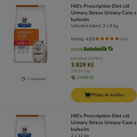
Hill's Prescription Diet c/d
Urinary Stress Urinary Care s
kuřecím
Výhodné balení: 2 x 8 kg
Rating: 4.5/5
(
470
)
jednotlivě
3 878 Kč
3 829 Kč
239 Kč / kg
3 638 Kč
7 možností
Přidat do košíku
Hill's Prescription Diet c/d
Urinary Stress Urinary Care s
kuřecím
2 x 12 kg