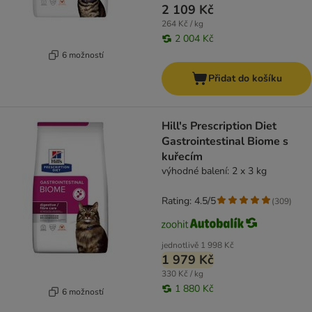
2 109 Kč
264 Kč / kg
2 004 Kč
6 možností
Přidat do košíku
Hill's Prescription Diet
Gastrointestinal Biome s
kuřecím
výhodné balení: 2 x 3 kg
Rating: 4.5/5
(
309
)
jednotlivě
1 998 Kč
1 979 Kč
330 Kč / kg
1 880 Kč
6 možností