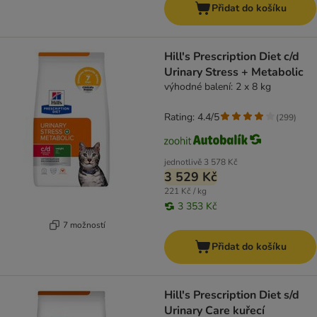
Přidat do košíku
Hill's Prescription Diet c/d
Urinary Stress + Metabolic
výhodné balení: 2 x 8 kg
Rating: 4.4/5
(
299
)
jednotlivě
3 578 Kč
3 529 Kč
221 Kč / kg
3 353 Kč
7 možností
Přidat do košíku
Hill's Prescription Diet s/d
Urinary Care kuřecí