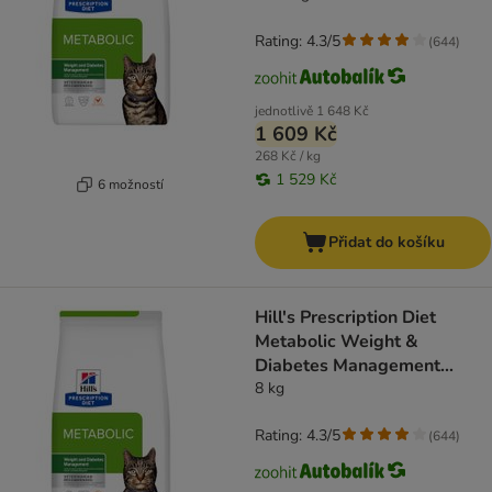
Rating: 4.3/5
(
644
)
jednotlivě
1 648 Kč
1 609 Kč
268 Kč / kg
1 529 Kč
6 možností
Přidat do košíku
Hill's Prescription Diet
Metabolic Weight &
Diabetes Management
Chicken
8 kg
Rating: 4.3/5
(
644
)