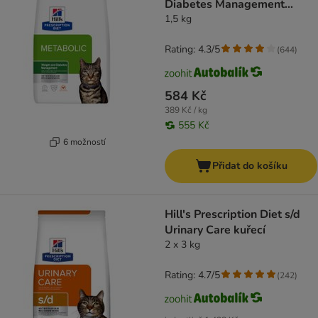
Diabetes Management
Chicken
1,5 kg
Rating: 4.3/5
(
644
)
584 Kč
389 Kč / kg
555 Kč
6 možností
Přidat do košíku
Hill's Prescription Diet s/d
Urinary Care kuřecí
2 x 3 kg
Rating: 4.7/5
(
242
)