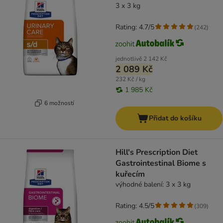
3 x 3 kg
Rating: 4.7/5
(
242
)
jednotlivě
2 142 Kč
2 089 Kč
232 Kč / kg
1 985 Kč
6 možností
Přidat do košíku
Hill's Prescription Diet
Gastrointestinal Biome s
kuřecím
výhodné balení: 3 x 3 kg
Rating: 4.5/5
(
309
)