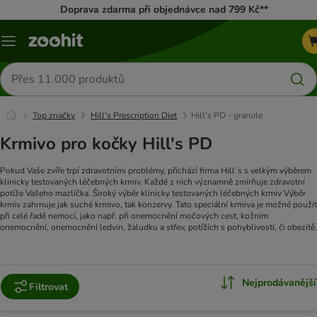
Doprava zdarma při objednávce nad 799 Kč**
Menu
Hledat
produkty
Top značky
Hill's Prescription Diet
Hill's PD - granule
Krmivo pro kočky Hill's PD
Pokud Vaše zvíře trpí zdravotními problémy, přichází firma Hill´s s velkým výběrem
klinicky testovaných léčebných krmiv. Každé z nich významně zmírňuje zdravotní
potíže Vašeho mazlíčka. Široký výběr klinicky testovaných léčebných krmiv Výběr
krmiv zahrnuje jak suché krmivo, tak konzervy. Tato speciální krmiva je možné použít
při celé řadě nemocí, jako např. při onemocnění močových cest, kožním
onemocnění, onemocnění ledvin, žaludku a střev, potížích s pohyblivostí, či obezitě.
Nejprodávanější
Filtrovat