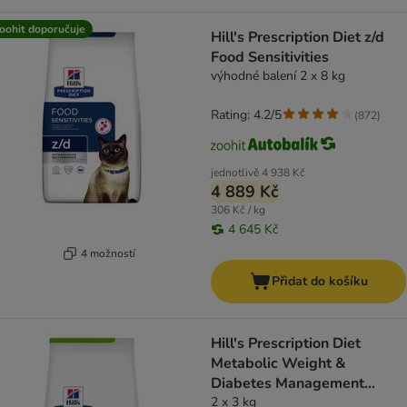
oohit doporučuje
Hill's Prescription Diet z/d
Food Sensitivities
výhodné balení 2 x 8 kg
Rating: 4.2/5
(
872
)
jednotlivě
4 938 Kč
4 889 Kč
306 Kč / kg
4 645 Kč
4 možností
Přidat do košíku
Hill's Prescription Diet
Metabolic Weight &
Diabetes Management
Chicken
2 x 3 kg