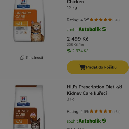
Chicken
12 kg
Rating: 4.6/5
(
518
)
2 499 Kč
208 Kč / kg
2 374 Kč
6 možností
Přidat do košíku
Hill's Prescription Diet k/d
Kidney Care kuřecí
3 kg
Rating: 4.6/5
(
464
)