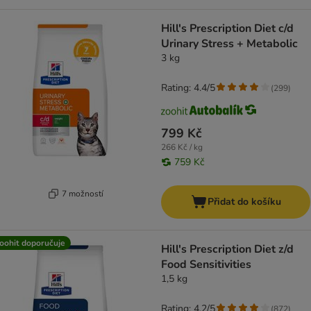
Hill's Prescription Diet c/d
Urinary Stress + Metabolic
3 kg
Rating: 4.4/5
(
299
)
799 Kč
266 Kč / kg
759 Kč
7 možností
Přidat do košíku
oohit doporučuje
Hill's Prescription Diet z/d
Food Sensitivities
1,5 kg
Rating: 4.2/5
(
872
)