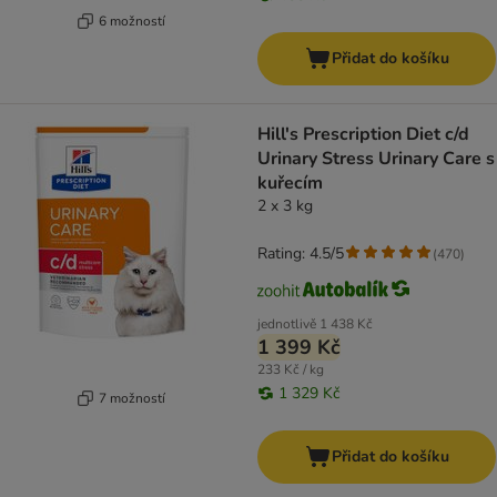
6 možností
Přidat do košíku
Hill's Prescription Diet c/d
Urinary Stress Urinary Care s
kuřecím
2 x 3 kg
Rating: 4.5/5
(
470
)
jednotlivě
1 438 Kč
1 399 Kč
233 Kč / kg
1 329 Kč
7 možností
Přidat do košíku