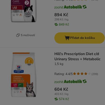
894 Kč
298 Kč / kg
849 Kč
5 možností
Přidat do košíku
Hill's Prescription Diet c/d
Urinary Stress + Metabolic
1,5 kg
Rating: 4.4/5
(
299
)
604 Kč
403 Kč / kg
574 Kč