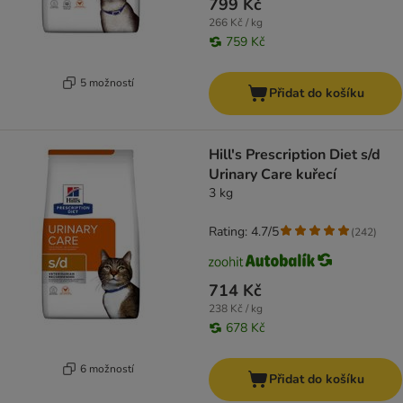
799 Kč
266 Kč / kg
759 Kč
5 možností
Přidat do košíku
Hill's Prescription Diet s/d
Urinary Care kuřecí
3 kg
Rating: 4.7/5
(
242
)
714 Kč
238 Kč / kg
678 Kč
6 možností
Přidat do košíku