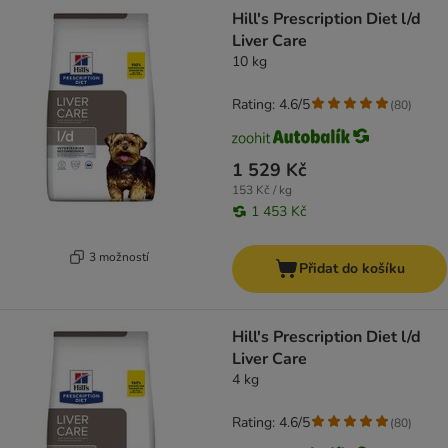
product items have been changed
Hill's Prescription Diet l/d
Liver Care
10 kg
Rating: 4.6/5
(
80
)
1 529 Kč
153 Kč / kg
1 453 Kč
3 možností
Přidat do košíku
Hill's Prescription Diet l/d
Liver Care
4 kg
Rating: 4.6/5
(
80
)