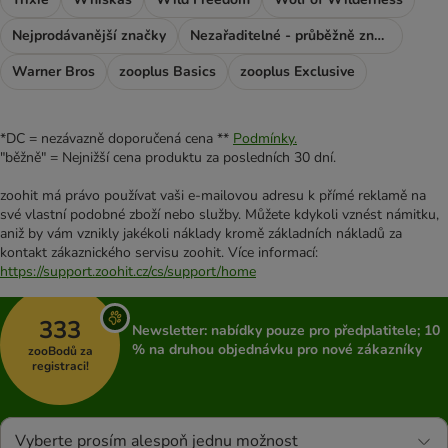
Nejprodávanější značky
Nezařaditelné - průběžně značky
Warner Bros
zooplus Basics
zooplus Exclusive
*DC = nezávazně doporučená cena **
Podmínky.
"běžně" = Nejnižší cena produktu za posledních 30 dní.
zoohit má právo používat vaši e-mailovou adresu k přímé reklamě na
své vlastní podobné zboží nebo služby. Můžete kdykoli vznést námitku,
aniž by vám vznikly jakékoli náklady kromě základních nákladů za
kontakt zákaznického servisu zoohit. Více informací:
https://support.zoohit.cz/cs/support/home
333
Newsletter: nabídky pouze pro předplatitele; 10
% na druhou objednávku pro nové zákazníky
zooBodů za
registraci!
Vyberte prosím alespoň jednu možnost