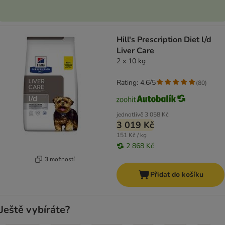
Hill's Prescription Diet l/d
Liver Care
2 x 10 kg
Rating: 4.6/5
(
80
)
jednotlivě
3 058 Kč
3 019 Kč
151 Kč / kg
2 868 Kč
3 možností
Přidat do košíku
Ještě vybíráte?