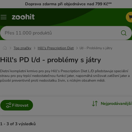
Doprava zdarma při objednávce nad 799 Kč**
Menu
Hledat
produkty
Top značky
Hill's Prescription Diet
l/d - Problémy s játry
Hill's PD l/d - problémy s játry
Dietní kompletní krmivo pro psy Hill's Prescription Diet L/D představuje speciální
stravu pro psy trpící nedostatečnou funkcí jater, napomáhá snižovat zatížení jater a
působí preventivně proti nedostatku živin, s nízkým obsahem mědi.
Nejprodávanější
Filtrovat
1 - 3 of 3 výsledků