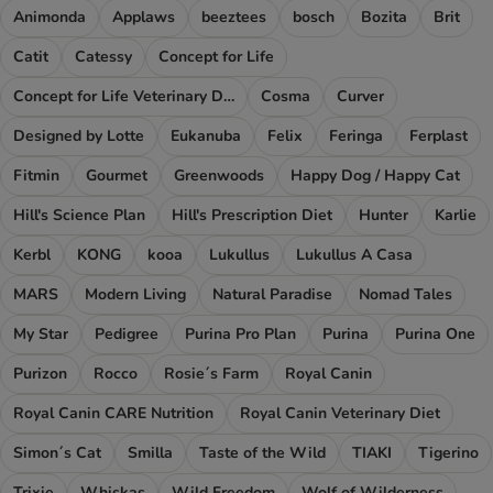
Animonda
Applaws
beeztees
bosch
Bozita
Brit
Catit
Catessy
Concept for Life
Concept for Life Veterinary Diet
Cosma
Curver
Designed by Lotte
Eukanuba
Felix
Feringa
Ferplast
Fitmin
Gourmet
Greenwoods
Happy Dog / Happy Cat
Hill's Science Plan
Hill's Prescription Diet
Hunter
Karlie
Kerbl
KONG
kooa
Lukullus
Lukullus A Casa
MARS
Modern Living
Natural Paradise
Nomad Tales
My Star
Pedigree
Purina Pro Plan
Purina
Purina One
Purizon
Rocco
Rosie´s Farm
Royal Canin
Royal Canin CARE Nutrition
Royal Canin Veterinary Diet
Simon´s Cat
Smilla
Taste of the Wild
TIAKI
Tigerino
Trixie
Whiskas
Wild Freedom
Wolf of Wilderness