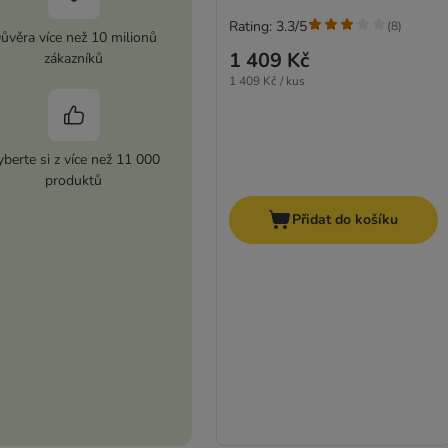
Rating: 3.3/5
(
8
)
ůvěra více než 10 milionů
1 409 Kč
zákazníků
1 409 Kč / kus
berte si z více než 11 000
produktů
Přidat do košíku