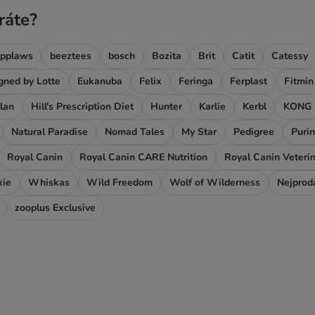
ráte?
pplaws
beeztees
bosch
Bozita
Brit
Catit
Catessy
gned by Lotte
Eukanuba
Felix
Feringa
Ferplast
Fitmin
Plan
Hill's Prescription Diet
Hunter
Karlie
Kerbl
KONG
Natural Paradise
Nomad Tales
My Star
Pedigree
Purin
Royal Canin
Royal Canin CARE Nutrition
Royal Canin Veterin
xie
Whiskas
Wild Freedom
Wolf of Wilderness
Nejprod
zooplus Exclusive