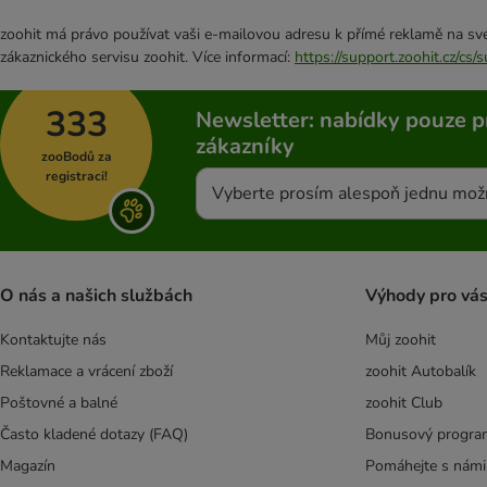
zoohit má právo používat vaši e-mailovou adresu k přímé reklamě na své
zákaznického servisu zoohit. Více informací:
https://support.zoohit.cz/cs
333
Newsletter: nabídky pouze p
zákazníky
zooBodů za
registraci!
Vyberte prosím alespoň jednu mož
O nás a našich službách
Výhody pro vá
Kontaktujte nás
Můj zoohit
Reklamace a vrácení zboží
zoohit Autobalík
Poštovné a balné
zoohit Club
Často kladené dotazy (FAQ)
Bonusový progra
Magazín
Pomáhejte s námi