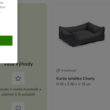
ete
ašich
u
Vaše výhody
3 možností
Karlie lehátko Charly
D 95 x Š 80 x V 25 cm
ivujte si zoohit Autobalík a
ušetřete 5 % pokaždé!