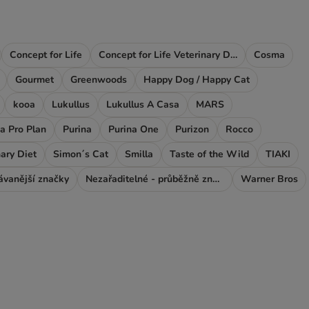
Concept for Life
Concept for Life Veterinary Diet
Cosma
Gourmet
Greenwoods
Happy Dog / Happy Cat
kooa
Lukullus
Lukullus A Casa
MARS
a Pro Plan
Purina
Purina One
Purizon
Rocco
ary Diet
Simon´s Cat
Smilla
Taste of the Wild
TIAKI
ávanější značky
Nezařaditelné - průběžně značky
Warner Bros