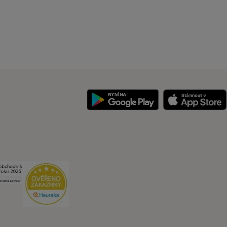
y
Security
Security