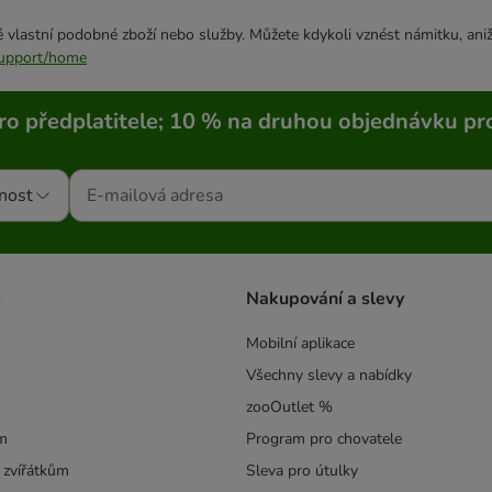
 vlastní podobné zboží nebo služby. Můžete kdykoli vznést námitku, aniž
/support/home
ro předplatitele; 10 % na druhou objednávku pr
nost
s
Nakupování a slevy
Mobilní aplikace
Všechny slevy a nabídky
zooOutlet %
m
Program pro chovatele
 zvířátkům
Sleva pro útulky