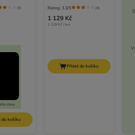
Rating: 3.3/5
(
8
)
(
8
)
D
1 129 Kč
1 129 Kč / kus
Vy
Přidat do košíku
tra slevu
t do košíku