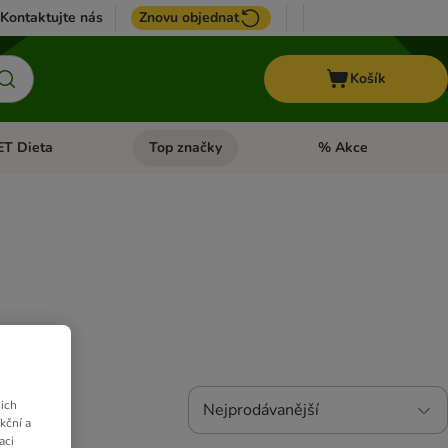
Kontaktujte nás
Znovu objednat
Košík
ET Dieta
Top značky
% Akce
t menu: Koně
Otevřít menu: + VET Dieta
Otevřít menu: Top znač
ich
Nejprodávanější
kční a
aci