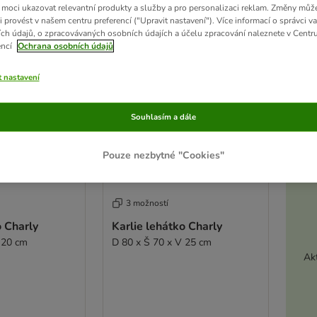
ve been changed
moci ukazovat relevantní produkty a služby a pro personalizaci reklam. Změny můž
i provést v našem centru preferencí ("Upravit nastavení"). Více informací o správci v
ch údajů, o zpracovávaných osobních údajích a účelu zpracování naleznete v Centr
encí
Ochrana osobních údajů
t nastavení
Souhlasím a dále
Pouze nezbytné "Cookies"
3 možností
o Charly
Karlie lehátko Charly
 20 cm
D 80 x Š 70 x V 25 cm
Akt