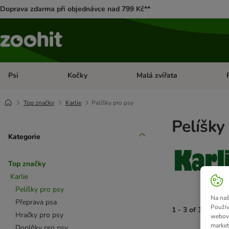
Doprava zdarma při objednávce nad 799 Kč**
Psi
Kočky
Malá zvířata
Otevřít menu: Psi
Otevřít menu: Kočky
Ote
Top značky
Karlie
Pelíšky pro psy
Pelíšky
Kategorie
Top značky
Karlie
Pelíšky pro psy
Na naš
Přeprava psa
Použív
1 - 3 of 3 výsled
Hračky pro psy
webový
market
Doplňky pro psy