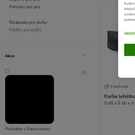
product items ha
budou 
Pamlsky pro psy
kdykol
osobní
prefer
Škrábadla pro kočky
Pelíšky pro kočky
Upravi
Hračky pro kočky
Doplňky pro kočky
Akce
Doplňky pro malá zvířata
Doplňky pro ptáky
(
1
)
Pamlsky
3 možností
Karlie lehátk
D 65 x Š 60 x V
Produkty s Extra slevou