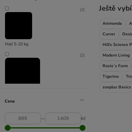
Ještě vybí
(
2
)
Animonda
A
Curver
Desi
Malí 5-10 kg
Hill's Science 
Modern Living
(
2
)
Rosie´s Farm
Tigerino
Tri
zooplus Basics
Střední 11-25 kg
Cena
―
Kč