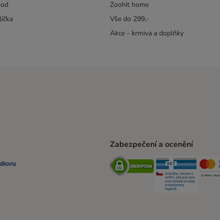
hod
Zoohit home
líčka
Vše do 299,-
Akce - krmiva a doplňky
Zabezpečení a ocenění
ta Shipping Method
L Shipping Method
Balíkovna Shipping Method
Security
Securit