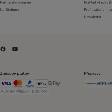
Partnerský program
Přehled všech vý
Udržitelnost
Profil vašeho maz
Newsletter
Způsoby platby
Přepravci
Česká poš
PP
Visa Payment Method
Mastercard Payment Method
PayPal Payment Method
Apple pay Payment Method
GooglePay Payment Method
PLATBA PŘEDEM
DOBÍRKA
PLATBA PŘEDEM Payment Method
DOBÍRKA Payment Method