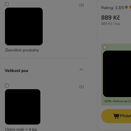
(
1
)
Rating: 3.3/5
889 Kč
889 Kč / kus
Zlevněné produkty
Velikost psa
(
1
)
-50% Aktivovat Ex
Přida
Velmi malí < 4 kg