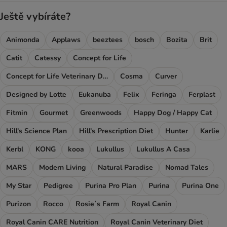
Ještě vybíráte?
Animonda
Applaws
beeztees
bosch
Bozita
Brit
Catit
Catessy
Concept for Life
Concept for Life Veterinary Diet
Cosma
Curver
Designed by Lotte
Eukanuba
Felix
Feringa
Ferplast
Fitmin
Gourmet
Greenwoods
Happy Dog / Happy Cat
Hill's Science Plan
Hill's Prescription Diet
Hunter
Karlie
Kerbl
KONG
kooa
Lukullus
Lukullus A Casa
MARS
Modern Living
Natural Paradise
Nomad Tales
My Star
Pedigree
Purina Pro Plan
Purina
Purina One
Purizon
Rocco
Rosie´s Farm
Royal Canin
Royal Canin CARE Nutrition
Royal Canin Veterinary Diet