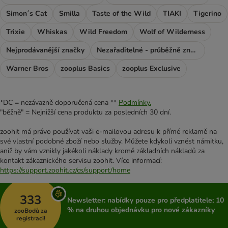
Simon´s Cat
Smilla
Taste of the Wild
TIAKI
Tigerino
Trixie
Whiskas
Wild Freedom
Wolf of Wilderness
Nejprodávanější značky
Nezařaditelné - průběžně značky
Warner Bros
zooplus Basics
zooplus Exclusive
*DC = nezávazně doporučená cena **
Podmínky.
"běžně" = Nejnižší cena produktu za posledních 30 dní.
zoohit má právo používat vaši e-mailovou adresu k přímé reklamě na
své vlastní podobné zboží nebo služby. Můžete kdykoli vznést námitku,
aniž by vám vznikly jakékoli náklady kromě základních nákladů za
kontakt zákaznického servisu zoohit. Více informací:
https://support.zoohit.cz/cs/support/home
333
Newsletter: nabídky pouze pro předplatitele; 10
% na druhou objednávku pro nové zákazníky
zooBodů za
registraci!