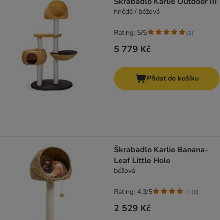
Škrabadlo Karlie Outdoor III
hnědá / béžová
Rating: 5/5
(
1
)
5 779 Kč
Přidat do košíku
Škrabadlo Karlie Banana-
Leaf Little Hole
béžová
Rating: 4.3/5
(
6
)
2 529 Kč