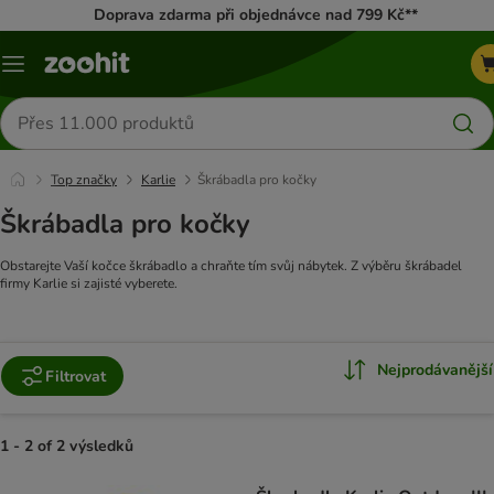
Doprava zdarma při objednávce nad 799 Kč**
Menu
Hledat
produkty
Top značky
Karlie
Škrábadla pro kočky
Škrábadla pro kočky
Obstarejte Vaší kočce škrábadlo a chraňte tím svůj nábytek. Z výběru škrábadel
firmy Karlie si zajisté vyberete.
Nejprodávanější
Filtrovat
1 - 2 of 2 výsledků
product items have been changed