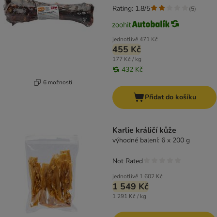
Rating: 1.8/5
(
5
)
jednotlivě
471 Kč
455 Kč
177 Kč / kg
432 Kč
6 možností
Přidat do košíku
Karlie králičí kůže
výhodné balení: 6 x 200 g
Not Rated
jednotlivě
1 602 Kč
1 549 Kč
1 291 Kč / kg