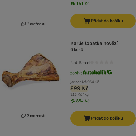
151 Kč
Přidat do košíku
3 možností
Karlie lopatka hovězí
6 kusů
Not Rated
jednotlivě
954 Kč
899 Kč
213 Kč / kg
854 Kč
3 možností
Přidat do košíku