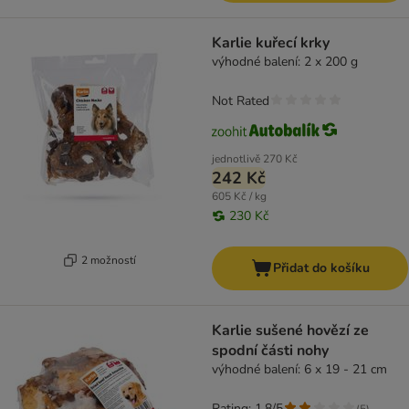
Karlie kuřecí krky
výhodné balení: 2 x 200 g
Not Rated
jednotlivě
270 Kč
242 Kč
605 Kč / kg
230 Kč
2 možností
Přidat do košíku
Karlie sušené hovězí ze
spodní části nohy
výhodné balení: 6 x 19 - 21 cm
Rating: 1.8/5
(
5
)