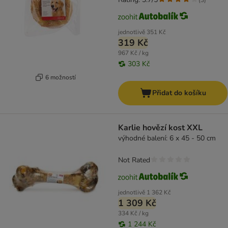
jednotlivě
351 Kč
319 Kč
967 Kč / kg
303 Kč
6 možností
Přidat do košíku
Karlie hovězí kost XXL
výhodné balení: 6 x 45 - 50 cm
Not Rated
jednotlivě
1 362 Kč
1 309 Kč
334 Kč / kg
1 244 Kč