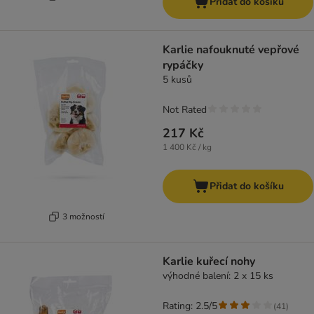
Přidat do košíku
Karlie nafouknuté vepřové
rypáčky
5 kusů
Not Rated
217 Kč
1 400 Kč / kg
Přidat do košíku
3 možností
Karlie kuřecí nohy
výhodné balení: 2 x 15 ks
Rating: 2.5/5
(
41
)