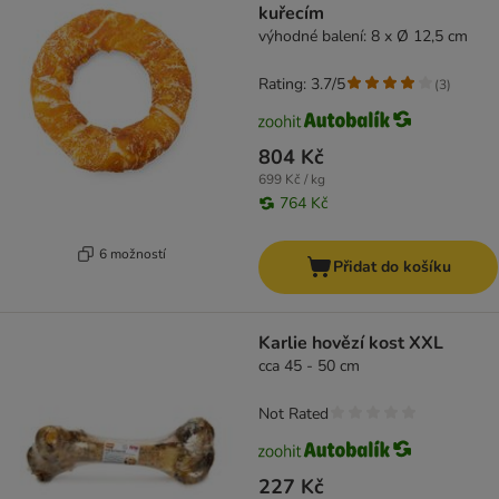
kuřecím
výhodné balení: 8 x Ø 12,5 cm
Rating: 3.7/5
(
3
)
804 Kč
699 Kč / kg
764 Kč
6 možností
Přidat do košíku
Karlie hovězí kost XXL
cca 45 - 50 cm
Not Rated
227 Kč