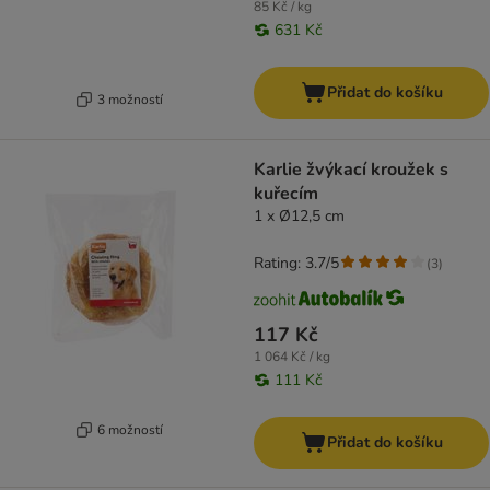
85 Kč / kg
631 Kč
Přidat do košíku
3 možností
Karlie žvýkací kroužek s
kuřecím
1 x Ø12,5 cm
Rating: 3.7/5
(
3
)
117 Kč
1 064 Kč / kg
111 Kč
6 možností
Přidat do košíku