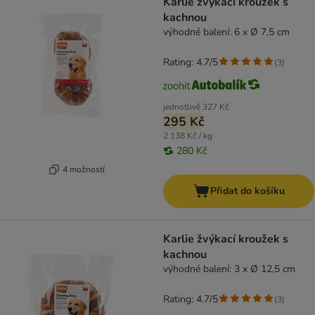
Karlie žvýkací kroužek s
kachnou
výhodné balení: 6 x Ø 7,5 cm
Rating: 4.7/5
(
3
)
jednotlivě
327 Kč
295 Kč
2 138 Kč / kg
280 Kč
4 možností
Přidat do košíku
Karlie žvýkací kroužek s
kachnou
výhodné balení: 3 x Ø 12,5 cm
Rating: 4.7/5
(
3
)