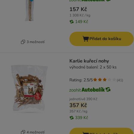
157 Kč
1 308 Kč / kg
149 Kč
Přidat do košíku
3 možností
Karlie kuřecí nohy
výhodné balení: 2 x 50 ks
Rating: 2.5/5
(
41
)
jednotlivě
390 Kč
357 Kč
357 Kč / kg
339 Kč
4 možností