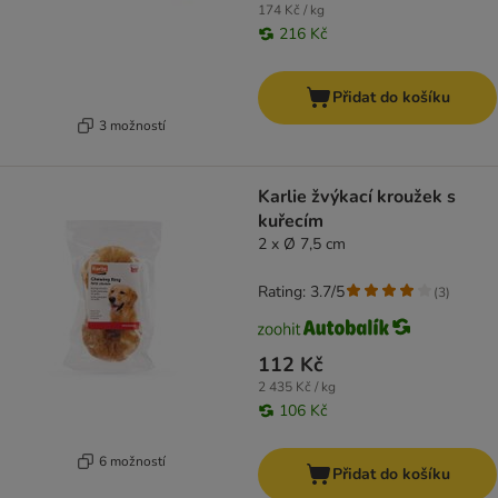
174 Kč / kg
216 Kč
Přidat do košíku
3 možností
Karlie žvýkací kroužek s
kuřecím
2 x Ø 7,5 cm
Rating: 3.7/5
(
3
)
112 Kč
2 435 Kč / kg
106 Kč
6 možností
Přidat do košíku