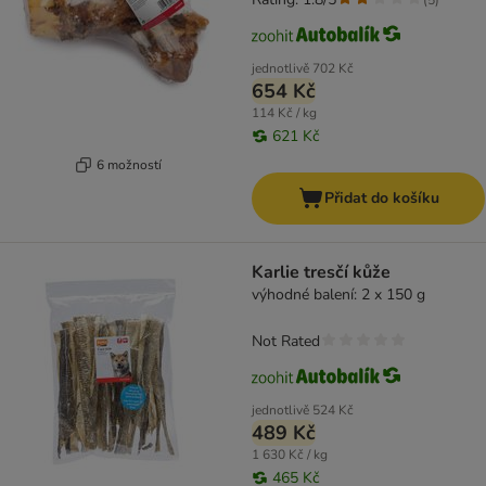
jednotlivě
702 Kč
654 Kč
114 Kč / kg
621 Kč
6 možností
Přidat do košíku
Karlie tresčí kůže
výhodné balení: 2 x 150 g
Not Rated
jednotlivě
524 Kč
489 Kč
1 630 Kč / kg
465 Kč