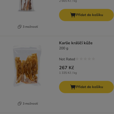
2 665 Kč / kg
Přidat do košíku
3 možností
Karlie králičí kůže
200 g
Not Rated
267 Kč
1 335 Kč / kg
Přidat do košíku
3 možností