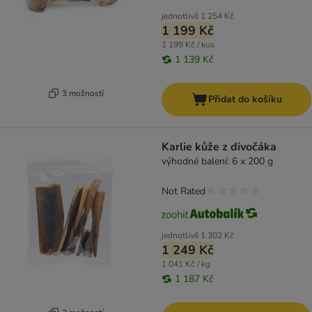
jednotlivě
1 254 Kč
1 199 Kč
1 199 Kč / kus
1 139 Kč
3 možností
Přidat do košíku
Karlie kůže z divočáka
výhodné balení: 6 x 200 g
Not Rated
jednotlivě
1 302 Kč
1 249 Kč
1 041 Kč / kg
1 187 Kč