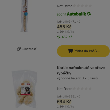
Not Rated
jednotlivě
471 Kč
455 Kč
1 264 Kč / kg
432 Kč
3 možností
Přidat do košíku
Karlie nafouknuté vepřové
rypáčky
výhodné balení: 3 x 5 kusů
Not Rated
jednotlivě
651 Kč
634 Kč
1 364 Kč / kg