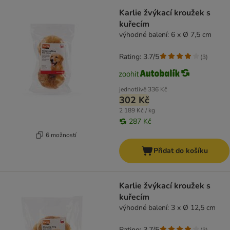
Karlie žvýkací kroužek s
kuřecím
výhodné balení: 6 x Ø 7,5 cm
Rating: 3.7/5
(
3
)
jednotlivě
336 Kč
302 Kč
2 189 Kč / kg
287 Kč
6 možností
Přidat do košíku
Karlie žvýkací kroužek s
kuřecím
výhodné balení: 3 x Ø 12,5 cm
Rating: 3.7/5
(
3
)