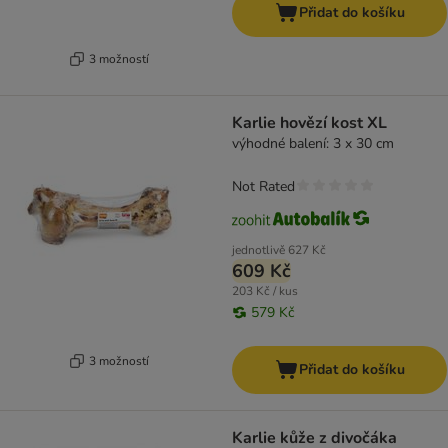
Přidat do košíku
3 možností
Karlie hovězí kost XL
výhodné balení: 3 x 30 cm
Not Rated
jednotlivě
627 Kč
609 Kč
203 Kč / kus
579 Kč
3 možností
Přidat do košíku
Karlie kůže z divočáka