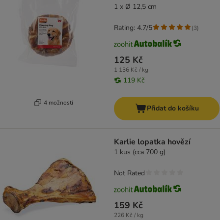
1 x Ø 12,5 cm
Rating: 4.7/5
(
3
)
125 Kč
1 136 Kč / kg
119 Kč
4 možností
Přidat do košíku
Karlie lopatka hovězí
1 kus (cca 700 g)
Not Rated
159 Kč
226 Kč / kg