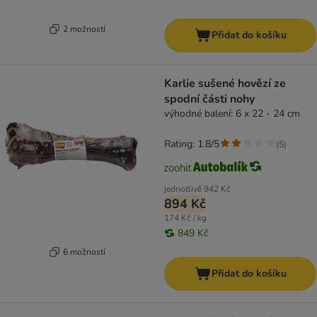
2 možností
Přidat do košíku
Karlie sušené hovězí ze
spodní části nohy
výhodné balení: 6 x 22 - 24 cm
Rating: 1.8/5
(
5
)
jednotlivě
942 Kč
894 Kč
174 Kč / kg
849 Kč
6 možností
Přidat do košíku