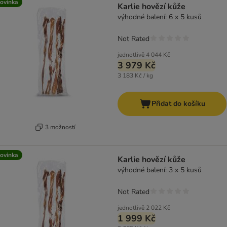
ovinka
Karlie hovězí kůže
výhodné balení: 6 x 5 kusů
Not Rated
jednotlivě
4 044 Kč
3 979 Kč
3 183 Kč / kg
Přidat do košíku
3 možností
ovinka
Karlie hovězí kůže
výhodné balení: 3 x 5 kusů
Not Rated
jednotlivě
2 022 Kč
1 999 Kč