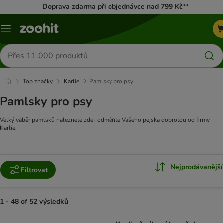
Doprava zdarma při objednávce nad 799 Kč**
Menu
Hledat
produkty
Top značky
Karlie
Pamlsky pro psy
Pamlsky pro psy
Velký váběr pamlsků naleznete zde- odměňte Vašeho pejska dobrotou od firmy
Karlie.
Nejprodávanější
Filtrovat
1 - 48 of 52 výsledků
product items have been changed