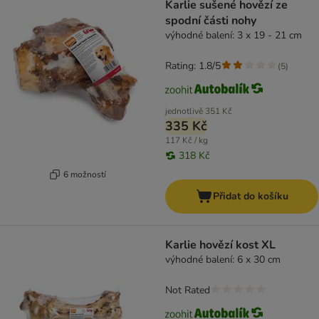
Karlie sušené hovězí ze
spodní části nohy
výhodné balení: 3 x 19 - 21 cm
Rating: 1.8/5
(
5
)
jednotlivě
351 Kč
335 Kč
117 Kč / kg
318 Kč
6 možností
Přidat do košíku
Karlie hovězí kost XL
výhodné balení: 6 x 30 cm
Not Rated