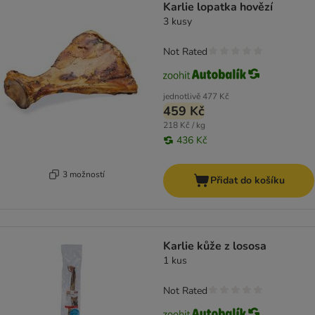
Karlie lopatka hovězí
3 kusy
Not Rated
jednotlivě
477 Kč
459 Kč
218 Kč / kg
436 Kč
3 možností
Přidat do košíku
Karlie kůže z lososa
1 kus
Not Rated