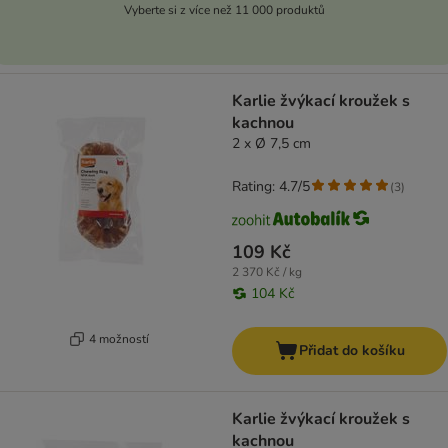
Vyberte si z více než 11 000 produktů
Karlie žvýkací kroužek s
kachnou
2 x Ø 7,5 cm
Rating: 4.7/5
(
3
)
109 Kč
2 370 Kč / kg
104 Kč
4 možností
Přidat do košíku
Karlie žvýkací kroužek s
kachnou