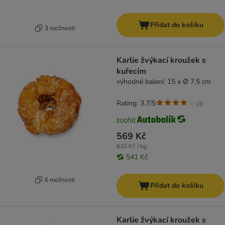
Přidat do košíku
3 možností
Karlie žvýkací kroužek s
kuřecím
výhodné balení: 15 x Ø 7,5 cm
Rating: 3.7/5
(
3
)
569 Kč
632 Kč / kg
541 Kč
6 možností
Přidat do košíku
Karlie žvýkací kroužek s