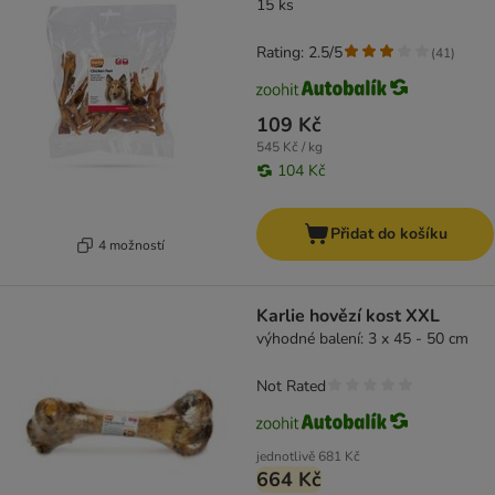
15 ks
Rating: 2.5/5
(
41
)
109 Kč
545 Kč / kg
104 Kč
Přidat do košíku
4 možností
Karlie hovězí kost XXL
výhodné balení: 3 x 45 - 50 cm
Not Rated
jednotlivě
681 Kč
664 Kč