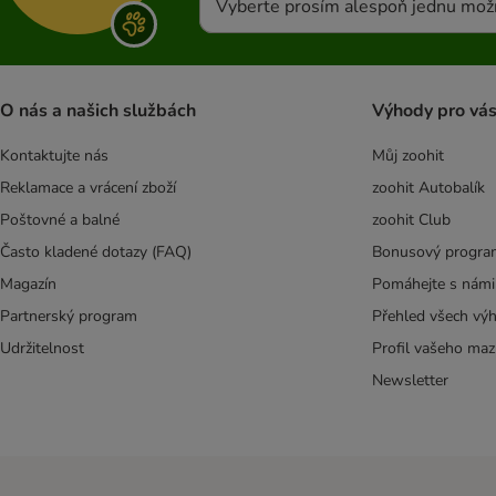
Vyberte prosím alespoň jednu mož
O nás a našich službách
Výhody pro vá
Kontaktujte nás
Můj zoohit
Reklamace a vrácení zboží
zoohit Autobalík
Poštovné a balné
zoohit Club
Často kladené dotazy (FAQ)
Bonusový progra
Magazín
Pomáhejte s námi
Partnerský program
Přehled všech vý
Udržitelnost
Profil vašeho maz
Newsletter