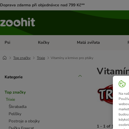
Doprava zdarma při objednávce nad 799 Kč**
Psi
Kočky
Malá zvířata
Otevřít menu: Psi
Otevřít menu: Kočky
Ote
Top značky
Trixie
Vitamíny a krmivo pro ptáky
Vitamín
Kategorie
Top značky
Na naš
Použív
Trixie
webový
Škrabadla
market
Pelíšky
budou 
kdykol
Postroje a obojky
osobní
1 - 1 of 1 výsled
Dvířka Freecat