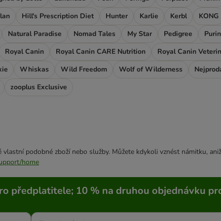
Plan
Hill's Prescription Diet
Hunter
Karlie
Kerbl
KONG
Natural Paradise
Nomad Tales
My Star
Pedigree
Purin
Royal Canin
Royal Canin CARE Nutrition
Royal Canin Veterin
xie
Whiskas
Wild Freedom
Wolf of Wilderness
Nejprod
zooplus Exclusive
 vlastní podobné zboží nebo služby. Můžete kdykoli vznést námitku, aniž
/support/home
ro předplatitele; 10 % na druhou objednávku pr