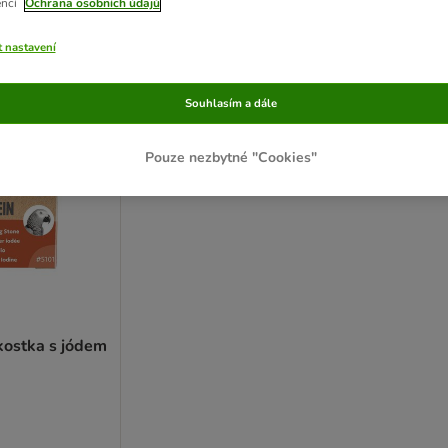
encí
Ochrana osobních údajů
ve been changed
t nastavení
Souhlasím a dále
Pouze nezbytné "Cookies"
 kostka s jódem