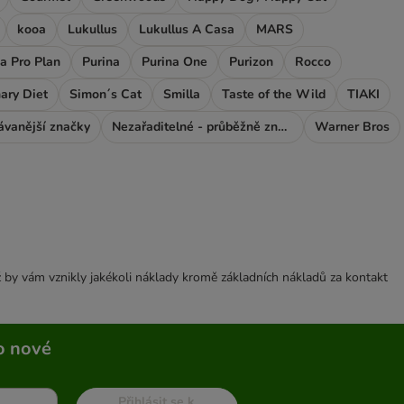
kooa
Lukullus
Lukullus A Casa
MARS
a Pro Plan
Purina
Purina One
Purizon
Rocco
ary Diet
Simon´s Cat
Smilla
Taste of the Wild
TIAKI
ávanější značky
Nezařaditelné - průběžně značky
Warner Bros
 by vám vznikly jakékoli náklady kromě základních nákladů za kontakt
o nové
Přihlásit se k