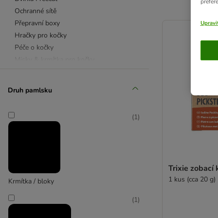
prefer
Ochranné sítě
product items ha
Přepravní boxy
Upravi
Hračky pro kočky
Péče o kočky
Misky & krmítka pro kočky
Pamlsky
Druh pamlsku
Pamlsky
Misky & krmítka
(
1
)
Vodítka, obojky & postroje
Hračky pro psy
Pelíšky & polštáře
Přepravní boxy & boudy
Trixie zobací
Péče o psy
1 kus (cca 20 g)
Krmítka / bloky
Košíky a misky pro hlodavce
(
1
)
Výběhy, králíkárny a klece pro malá
zvířata