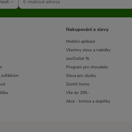
nost
s
Nakupování a slevy
Mobilní aplikace
Všechny slevy a nabídky
zooOutlet %
m
Program pro chovatele
 zvířátkům
Sleva pro útulky
hod
Zoohit home
líčka
Vše do 299,-
Akce - krmiva a doplňky