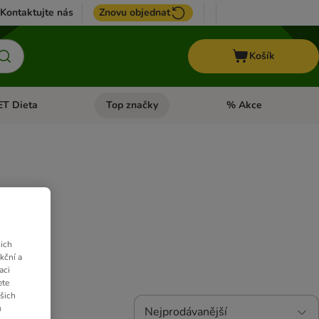
Kontaktujte nás
Znovu objednat
Košík
ET Dieta
Top značky
% Akce
t menu: Koně
Otevřít menu: + VET Dieta
Otevřít menu: Top znač
ich
kční a
aci
ete
ašich
u
Nejprodávanější