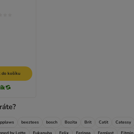
t do košíku
ráte?
pplaws
beeztees
bosch
Bozita
Brit
Catit
Catessy
gned by Lotte
Eukanuba
Felix
Feringa
Ferplast
Fitmin