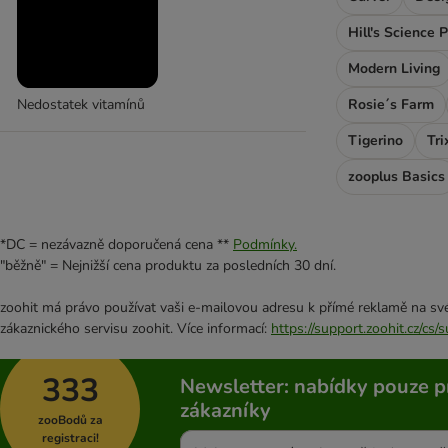
Hill's Science 
Modern Living
Rosie´s Farm
Nedostatek vitamínů
Tigerino
Tri
zooplus Basics
*DC = nezávazně doporučená cena **
Podmínky.
"běžně" = Nejnižší cena produktu za posledních 30 dní.
zoohit má právo používat vaši e-mailovou adresu k přímé reklamě na své
zákaznického servisu zoohit. Více informací:
https://support.zoohit.cz/cs
333
Newsletter: nabídky pouze p
zákazníky
zooBodů za
registraci!