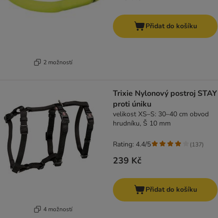
Přidat do košíku
2 možností
Trixie Nylonový postroj STAY
proti úniku
velikost XS–S: 30–40 cm obvod
hrudníku, Š 10 mm
Rating: 4.4/5
(
137
)
239 Kč
Přidat do košíku
4 možností