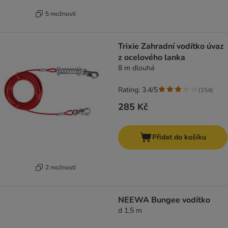
5 možností
Trixie Zahradní vodítko úvaz
z ocelového lanka
8 m dlouhá
Rating: 3.4/5
(
154
)
285 Kč
Přidat do košíku
2 možností
NEEWA Bungee vodítko
d 1,5 m