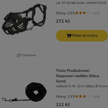
vel. M: border kolie, střední knírač
Rating: 2.9/5
(
11
)
272 Kč
Přidat do košíku
5 možností
Trixie Prodlužovací
Stopovací vodítko šňůra,
černé
velikost S–M: 10 m délka, Ø 5 mm
Rating: 3.3/5
(
15
)
112 Kč