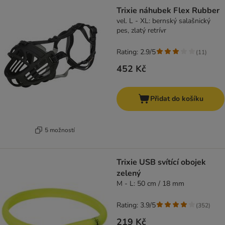
Trixie náhubek Flex Rubber
vel. L - XL: bernský salašnický
pes, zlatý retrívr
Rating: 2.9/5
(
11
)
452 Kč
Přidat do košíku
5 možností
Trixie USB svítící obojek
zelený
M - L: 50 cm / 18 mm
Rating: 3.9/5
(
352
)
219 Kč