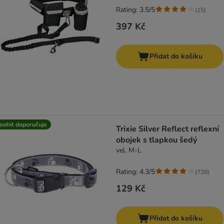
Rating: 3.5/5
(
15
)
397 Kč
Přidat do košíku
oohit doporučuje
Trixie Silver Reflect reflexní
obojek s tlapkou šedý
vel. M-L
Rating: 4.3/5
(
728
)
129 Kč
Přidat do košíku