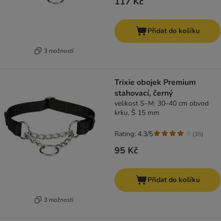
117 Kč
Přidat do košíku
3 možností
Trixie obojek Premium
stahovací, černý
velikost S–M: 30–40 cm obvod
krku, Š 15 mm
Rating: 4.3/5
(
35
)
95 Kč
Přidat do košíku
3 možností