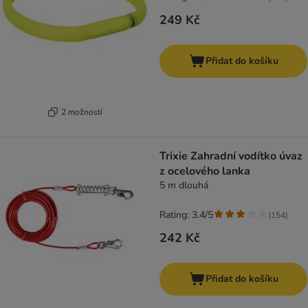
249 Kč
Přidat do košíku
2 možností
Trixie Zahradní vodítko úvaz
z ocelového lanka
5 m dlouhá
Rating: 3.4/5
(
154
)
242 Kč
Přidat do košíku