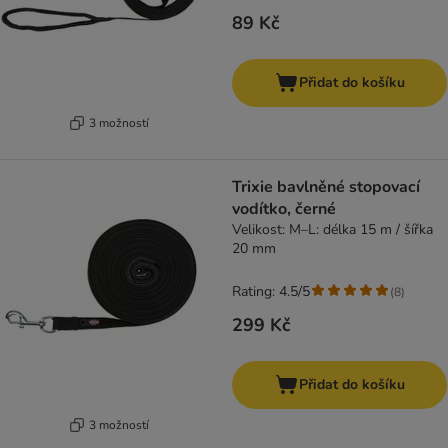
89 Kč
Přidat do košíku
3 možností
Trixie bavlněné stopovací
vodítko, černé
Velikost: M–L: délka 15 m / šířka
20 mm
Rating: 4.5/5
(
8
)
299 Kč
Přidat do košíku
3 možností