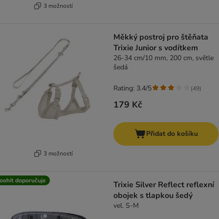
3 možností
Měkký postroj pro štěňata
Trixie Junior s vodítkem
26-34 cm/10 mm, 200 cm, světle
šedá
Rating: 3.4/5
(
49
)
179 Kč
Přidat do košíku
3 možností
oohit doporučuje
Trixie Silver Reflect reflexní
obojek s tlapkou šedý
vel. S-M