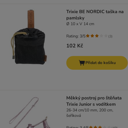
Trixie BE NORDIC taška na
pamlsky
Ø 10 x V 14 cm
Rating: 3/5
(
3
)
102 Kč
Přidat do košíku
Měkký postroj pro štěňata
Trixie Junior s vodítkem
26-34 cm/10 mm, 200 cm,
šeříková
Rating: 3.4/5
(
49
)