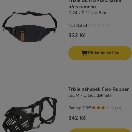
Trixie BE NORDIC taška
přes rameno
D 24 x Š 11 x V 8 cm
Not Rated
332 Kč
Přidat do košíku
Trixie náhubek Flex Rubber
vel. M - L: bígl, dalmatin
Rating: 2.9/5
(
11
)
342 Kč