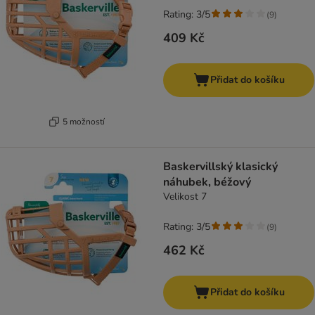
Rating: 3/5
(
9
)
409 Kč
Přidat do košíku
5 možností
Baskervillský klasický
náhubek, béžový
Velikost 7
Rating: 3/5
(
9
)
462 Kč
Přidat do košíku