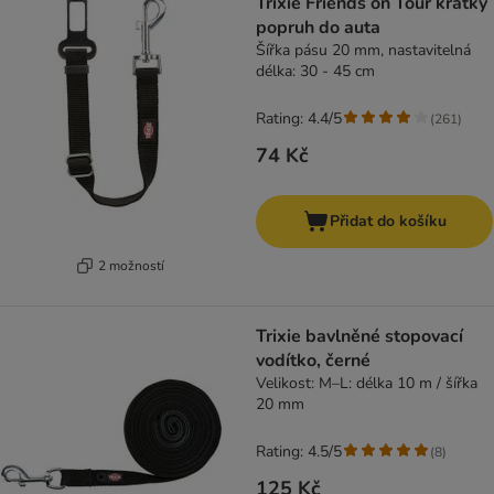
Trixie Friends on Tour krátký
popruh do auta
Šířka pásu 20 mm, nastavitelná
délka: 30 - 45 cm
Rating: 4.4/5
(
261
)
74 Kč
Přidat do košíku
2 možností
Trixie bavlněné stopovací
vodítko, černé
Velikost: M–L: délka 10 m / šířka
20 mm
Rating: 4.5/5
(
8
)
125 Kč