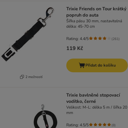
Trixie Friends on Tour krátký
popruh do auta
Šířka pásu 30 mm, nastavitelná
délka: 45-70 cm
Rating: 4.4/5
(
261
)
119 Kč
Přidat do košíku
2 možností
Trixie bavlněné stopovací
vodítko, černé
Velikost: M–L: délka 5 m / šířka 20
mm
Rating: 4.5/5
(
8
)