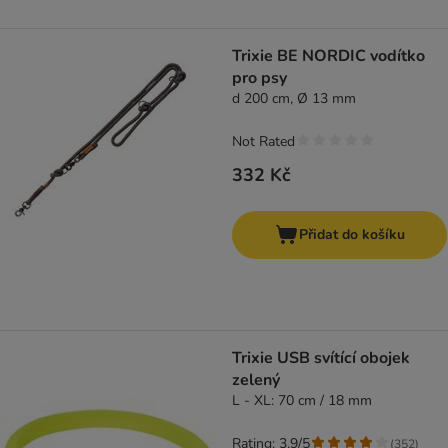
Trixie BE NORDIC vodítko
pro psy
d 200 cm, Ø 13 mm
Not Rated
332 Kč
Přidat do košíku
Trixie USB svítící obojek
zelený
L - XL: 70 cm / 18 mm
Rating: 3.9/5
(
352
)