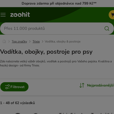
Doprava zdarma při objednávce nad 799 Kč**
Menu
Hledat
produkty
Top značky
Trixie
Vodítka, obojky & postroje
Vodítka, obojky, postroje pro psy
Zde naleznete velký výběr obojků, vodítek a postrojů pro Vašeho pejska. Kvalitna a
hezký design- od firmy Trixie.
Nejprodávanější
Filtrovat
1 - 48 of 62 výsledků
product items have been changed