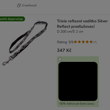
3 možností
oohit doporučuje
Trixie reflexní vodítko Silver
Reflect prodlužovací
D 200 cm/Š 2 cm
Rating: 5/5
(
7
)
347 Kč
-50% Aktivovat Extra slevu