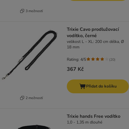
3 možností
Trixie Cavo prodlužovací
vodítko, černé
velikost L - XL: 200 cm délka, Ø
18 mm
Rating: 4/5
(
20
)
367 Kč
Přidat do košíku
2 možností
Trixie hands Free vodítko
1,0 - 1,35 m dlouhé