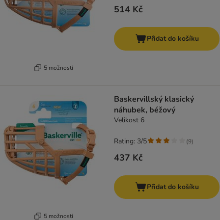
514 Kč
Přidat do košíku
5 možností
Baskervillský klasický
náhubek, béžový
Velikost 6
Rating: 3/5
(
9
)
437 Kč
Přidat do košíku
5 možností