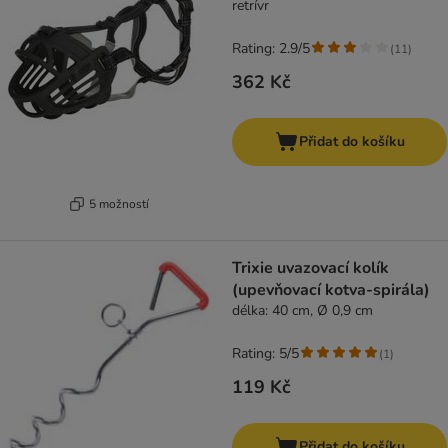
retrívr
Rating: 2.9/5
(
11
)
362 Kč
Přidat do košíku
5 možností
Trixie uvazovací kolík
(upevňovací kotva-spirála)
délka: 40 cm, Ø 0,9 cm
Rating: 5/5
(
1
)
119 Kč
Přidat do košíku