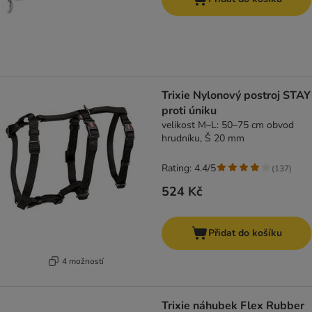
Trixie Nylonový postroj STAY
proti úniku
velikost M–L: 50–75 cm obvod
hrudníku, Š 20 mm
Rating: 4.4/5
(
137
)
524 Kč
Přidat do košíku
4 možností
Trixie náhubek Flex Rubber