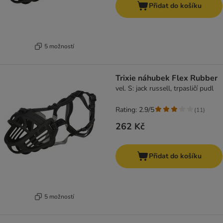
Přidat do košíku
5 možností
Trixie náhubek Flex Rubber
vel. S: jack russell, trpasličí pudl
Rating: 2.9/5
(
11
)
262 Kč
Přidat do košíku
5 možností