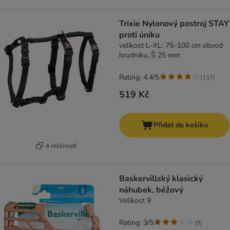
Trixie Nylonový postroj STAY
proti úniku
velikost L–XL: 75–100 cm obvod
hrudníku, Š 25 mm
Rating: 4.4/5
(
137
)
519 Kč
Přidat do košíku
4 možností
Baskervillský klasický
náhubek, béžový
Velikost 9
Rating: 3/5
(
9
)