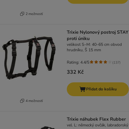
2 možností
Trixie Nylonový postroj STAY
proti úniku
velikost S–M: 40–65 cm obvod
hrudníku, Š 15 mm
Rating: 4.4/5
(
137
)
332 Kč
Přidat do košíku
4 možností
Trixie náhubek Flex Rubber
vel. L: německý ovčák, labradorský