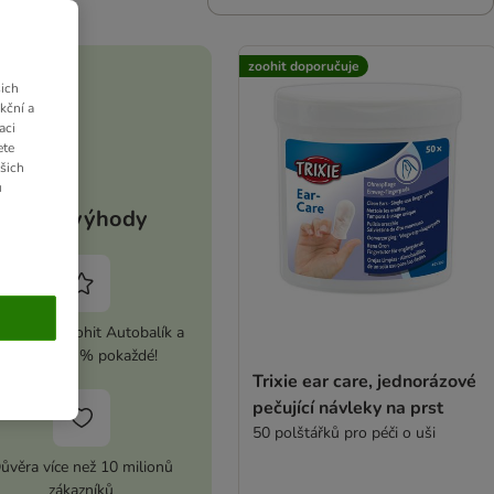
zoohit doporučuje
ich
kční a
aci
ete
ašich
u
Vaše výhody
ivujte si zoohit Autobalík a
ušetřete 5 % pokaždé!
Trixie ear care, jednorázové
pečující návleky na prst
50 polštářků pro péči o uši
ůvěra více než 10 milionů
zákazníků