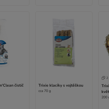
2
n'Clean čistič
Trixie klacíky s vojtěškou
Trix
cca 70 g
květ
200 