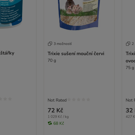
3 možností
2
lštářky
Trixie sušení mouční červi
Trix
70 g
ovo
75 g
Not Rated
Not 
72 Kč
32 
1 029 Kč / kg
427 K
68 Kč