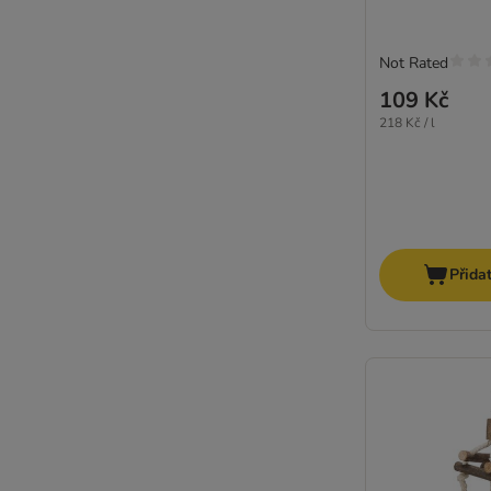
Not Rated
109 Kč
218 Kč / l
Přida