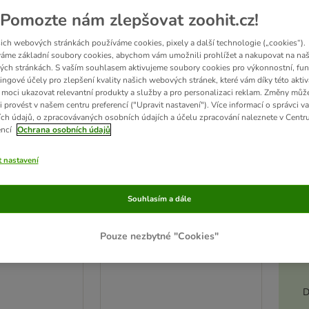
Pomozte nám zlepšovat zoohit.cz!
ve been changed
ich webových stránkách používáme cookies, pixely a další technologie („cookies“).
áme základní soubory cookies, abychom vám umožnili prohlížet a nakupovat na naš
ch stránkách. S vaším souhlasem aktivujeme soubory cookies pro výkonnostní, fun
ingové účely pro zlepšení kvality našich webových stránek, které vám díky této aktiv
moci ukazovat relevantní produkty a služby a pro personalizaci reklam. Změny můž
i provést v našem centru preferencí ("Upravit nastavení"). Více informací o správci v
ch údajů, o zpracovávaných osobních údajích a účelu zpracování naleznete v Centr
encí
Ochrana osobních údajů
t nastavení
Souhlasím a dále
Akt
Pouze nezbytné "Cookies"
 na drápky
Trixie rohová toaleta
D 36 cm x Š 21 cm x V 30 cm
D