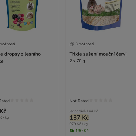
 možností
3 možností
ie dropsy z lesního
Trixie sušení mouční červi
ce
2 x 70 g
Rated
Not Rated
Kč
jednotlivě
144 Kč
137 Kč
č / kg
979 Kč / kg
130 Kč