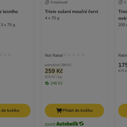
3 možností
2
z lesního
Trixie sušení mouční červi
Trix
4 x 70 g
mrk
 3 x 75 g
200 
Not Rated
Ratin
17
jednotlivě
288 Kč
259 Kč
875 K
925 Kč / kg
246 Kč
t do košíku
Přidat do košíku