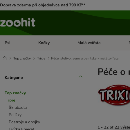
Doprava zdarma při objednávce nad 799 Kč**
Psi
Kočky
Malá zvířata
Otevřít menu: Psi
Otevřít menu: Kočky
Ote
Top značky
Trixie
Péče, stelivo, seno a pamlsky - malá zvířata
Péče o 
Kategorie
Top značky
Trixie
Škrabadla
Pelíšky
Postroje a obojky
1 - 22 of 22 výsl
Dvířka Freecat