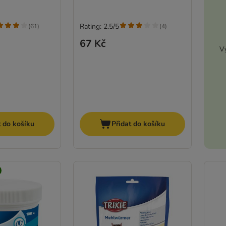
Rating: 2.5/5
(
61
)
(
4
)
67 Kč
Vy
t do košíku
Přidat do košíku