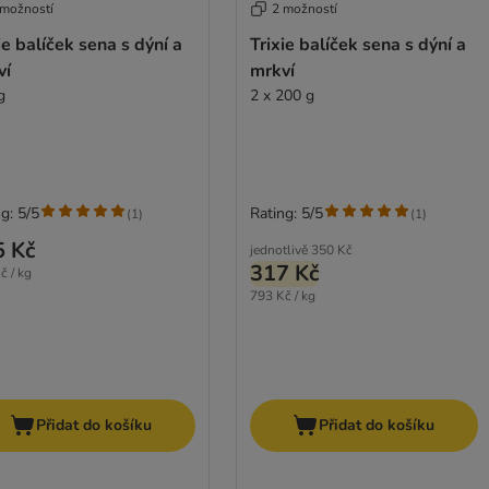
 možností
2 možností
ie balíček sena s dýní a
Trixie balíček sena s dýní a
ví
mrkví
g
2 x 200 g
g: 5/5
Rating: 5/5
(
1
)
(
1
)
5 Kč
jednotlivě
350 Kč
317 Kč
č / kg
793 Kč / kg
Přidat do košíku
Přidat do košíku