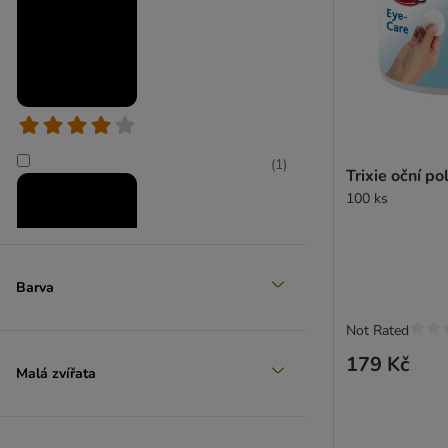
(
1
)
Trixie oční po
100 ks
Barva
Not Rated
179 Kč
Malá zvířata