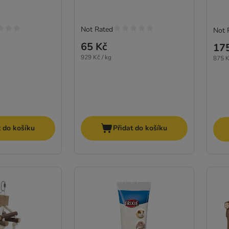
Not Rated
Not 
65 Kč
17
929 Kč / kg
875 K
t do košíku
Přidat do košíku