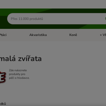
Hledat
produkty
Ptáci
Akvaristika
Koně
+ V
vřít menu: Malá zvířata
Otevřít menu: Ptáci
Otevřít menu: Akvaristika
Otevří
malá zvířata
Zde naleznete
produkty pro
péči o hlodavce.
edků