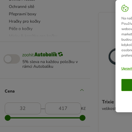
Ochranné sítě
product items ha
Přepravní boxy
Na naš
Hračky pro kočky
Použív
Péče o kočky
webový
market
Misky & krmítka pro kočky
budou 
Pamlsky
kdykol
osobní
prefer
Pamlsky
5% sleva na každou položku v
Misky & krmítka
rámci Autobalíku
Upravi
Vodítka, obojky & postroje
Hračky pro psy
Pelíšky & polštáře
Cena
Přepravní boxy & boudy
Trixie kleště
Péče o psy
―
Kč
velikost: 8 cm
Košíky a misky pro hlodavce
Výběhy, králíkárny a klece pro malá
zvířata