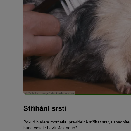
© Callalloo Twisty / stock.adobe.com
Stříhání srsti
Pokud budete morčátku pravidelně stříhat srst, usnadníte s
bude vesele bavit. Jak na to?