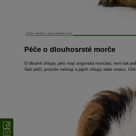
© Eric Isselée / stock.adobe.com
Péče o dlouhosrsté morče
O dlouhé chlupy, jako mají angorská morčata, není tak jedn
Vaší péči, protože nelínají a jejich chlupy stále rostou. 