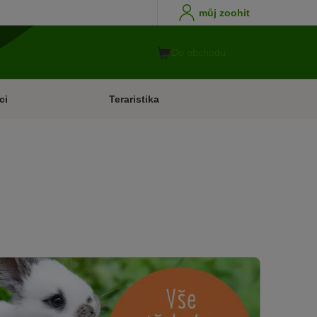
můj zoohit
Do obchodu
ci
Teraristika