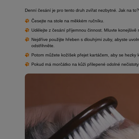
Denní česání je pro tento druh zvířat nezbytné. Jak na to?
Česejte na stole na měkkém ručníku.
Udělejte z česání příjemnou činnost. Mluvte konejšivě
Nejdříve použijte hřeben s dlouhými zuby, abyste uvoln
odstřihněte.
Potom můžete kožíšek přejet kartáčem, aby se hezky l
Pokud má morčátko na kůži přilepené odolné nečistoty