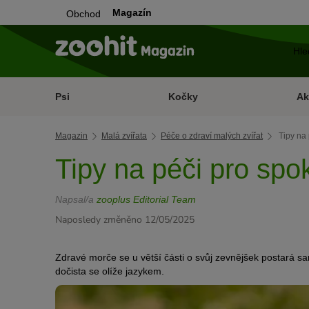
Magazín
Obchod
Psi
Kočky
Ak
Magazin
Malá zvířata
Péče o zdraví malých zvířat
Tipy na
Tipy na péči pro sp
Napsal/a
zooplus Editorial Team
Naposledy změněno 12/05/2025
Zdravé morče se u větší části o svůj zevnějšek postará sa
dočista se olíže jazykem.