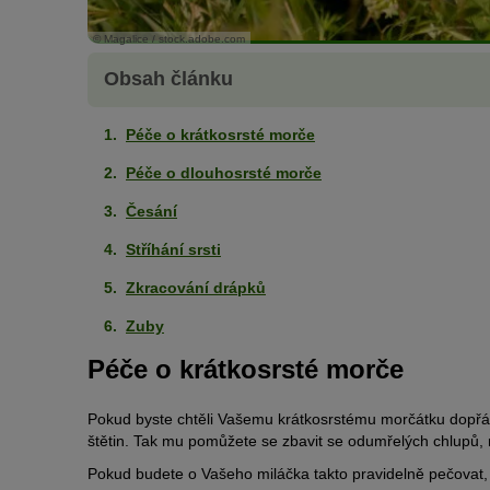
© Magalice / stock.adobe.com
Obsah článku
Péče o krátkosrsté morče
Péče o dlouhosrsté morče
Česání
Stříhání srsti
Zkracování drápků
Zuby
Péče o krátkosrsté morče
Pokud byste chtěli Vašemu krátkosrstému morčátku dopřát 
štětin. Tak mu pomůžete se zbavit se odumřelých chlupů,
Pokud budete o Vašeho miláčka takto pravidelně pečovat,