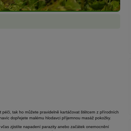
péči, tak ho můžete pravidelně kartáčovat štětcem z přírodních
 navíc dopřejete malému hlodavci příjemnou masáž pokožky.
 včas zjistíte napadení parazity anebo začátek onemocnění