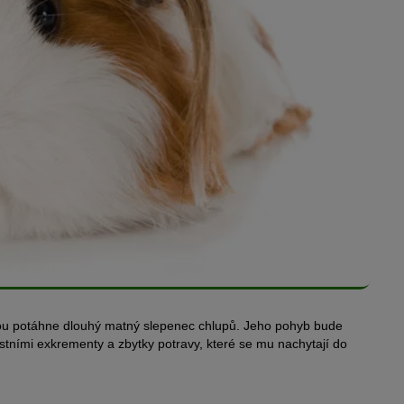
ou potáhne dlouhý matný slepenec chlupů. Jeho pohyb bude
tními exkrementy a zbytky potravy, které se mu nachytají do