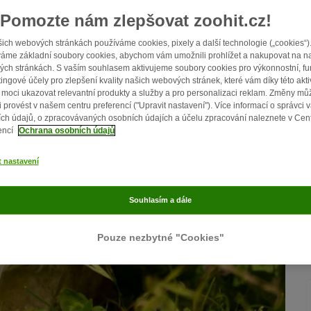
Pomozte nám zlepšovat zoohit.cz!
ich webových stránkách používáme cookies, pixely a další technologie („cookies“)
áme základní soubory cookies, abychom vám umožnili prohlížet a nakupovat na n
ch stránkách. S vaším souhlasem aktivujeme soubory cookies pro výkonnostní, fu
ingové účely pro zlepšení kvality našich webových stránek, které vám díky této akti
moci ukazovat relevantní produkty a služby a pro personalizaci reklam. Změny mů
i provést v našem centru preferencí ("Upravit nastavení"). Více informací o správci 
ch údajů, o zpracovávaných osobních údajích a účelu zpracování naleznete v Cen
encí
Ochrana osobních údajů
t nastavení
Souhlasím a dále
Pouze nezbytné "Cookies"