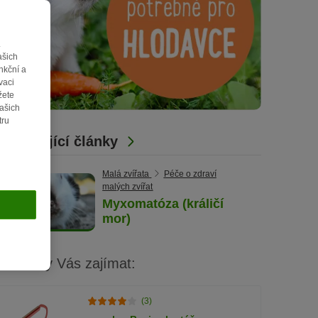
.
ašich
nkční a
vaci
žete
vašich
tru
Související články
Malá zvířata
Péče o zdraví
malých zvířat
Myxomatóza (králičí
mor)
Mohlo by Vás zajímat:
(3)