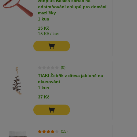
zooplus Basics kartáč na
odstraňování chlupů pro domácí
mazlíčky
1 kus
15 Kč
15 Kč / kus
(0)
TIAKI Žebřík z dřeva jabloně na
okusování
1 kus
37 Kč
(15)