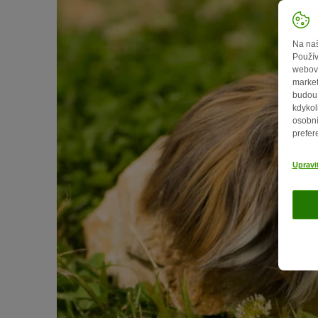
Na naš
Použív
webový
market
budou 
kdykol
osobní
prefer
Upravi