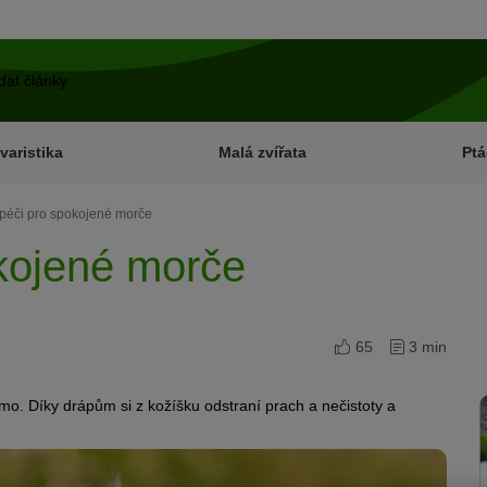
varistika
Malá zvířata
Ptá
 péči pro spokojené morče
okojené morče
65
3 min
mo. Díky drápům si z kožíšku odstraní prach a nečistoty a