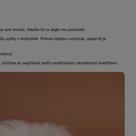
 na své morče, hlaďte ho a dejte mu pamlsek.
ily uzlíky v kožešině. Pokud nejdou rozčesat, opatrně je
esknul.
, můžete je například setřít navlhčeným semišovým hadříkem.