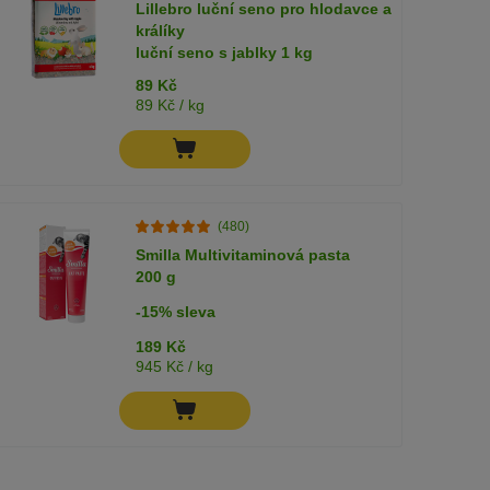
Lillebro luční seno pro hlodavce a
králíky
luční seno s jablky 1 kg
89 Kč
89 Kč / kg
(480)
Smilla Multivitaminová pasta
200 g
-15% sleva
189 Kč
945 Kč / kg