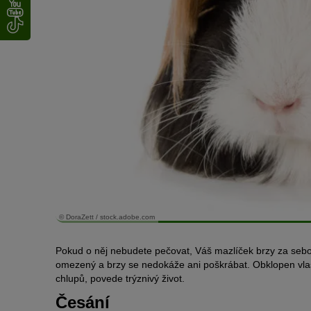
© DoraZett / stock.adobe.com
Pokud o něj nebudete pečovat, Váš mazlíček brzy za seb
omezený a brzy se nedokáže ani poškrábat. Obklopen vlas
chlupů, povede trýznivý život.
Česání