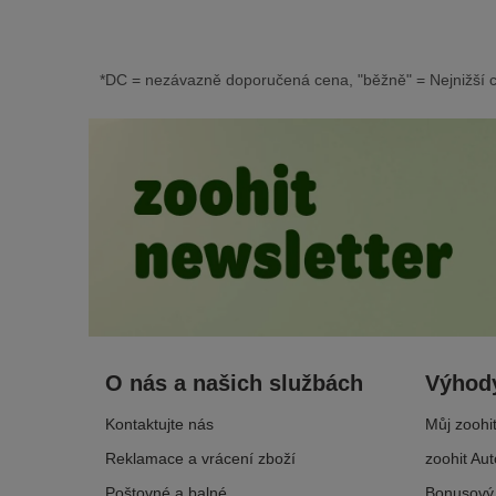
společník odkázán
*DC = nezávazně doporučená cena, "běžně" = Nejnižší c
O nás a našich službách
Výhody
Kontaktujte nás
Můj zoohi
Reklamace a vrácení zboží
zoohit Aut
Poštovné a balné
Bonusový