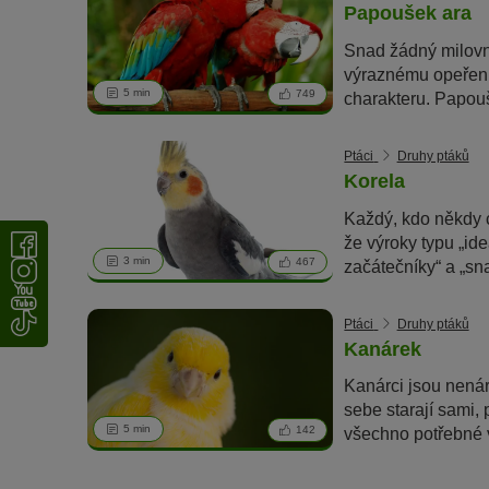
Papoušek ara
Snad žádný milovn
výraznému opeření
5 min
749
charakteru. Papou
chovatele velké ná
Vás nejdůležitější 
Ptáci
Druhy ptáků
tyto exotické ptáky
Korela
Každý, kdo někdy c
že výroky typu „ide
3 min
467
začátečníky“ a „sn
pravdivé. Pokud v
několik základních 
Ptáci
Druhy ptáků
"mini-kakadu" spou
Kanárek
také. Rádi bychom
Kanárci jsou nenár
základními zásada
sebe starají sami,
těchto opeřenců:
5 min
142
všechno potřebné 
nádobka na koupán
sépiovou kost. Ně