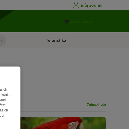
můj zoohit
Do obchodu
i
Teraristika
.
ašich
nkční a
vaci
Zobrazit vše
žete
vašich
tru