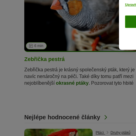
Upravi
6 min
57
Zebřička pestrá
Zebřička pestrá je krásný společenský pták, který je
navíc nenáročný na péči. Také díky tomu patří mezi
nejoblíbenější
okrasné ptáky
. Pozorovat tyto hbité
ptáky čeledi astrildovití je opravdová radost. U
zebřiček se totiž pořád něco děje. Chtěli byste si
také pořídit zebřičky? V našem článku najdete
spoustu užitečných informací.
Nejlépe hodnocené články
Ptáci
Druhy ptáků