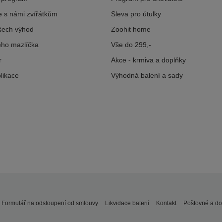
 s námi zvířátkům
Sleva pro útulky
šech výhod
Zoohit home
šeho mazlíčka
Vše do 299,-
r
Akce - krmiva a doplňky
likace
Výhodná balení a sady
Formulář na odstoupení od smlouvy
Likvidace baterií
Kontakt
Poštovné a do