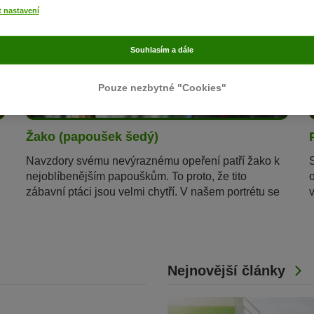
t nastavení
Souhlasím a dále
Pouze nezbytné "Cookies"
6 min
38
Žako (papoušek šedý)
Navzdory svému nevýraznému opeření patří žako k
nejoblíbenějším papouškům. To proto, že tito
zábavní ptáci jsou velmi chytří. V našem portrétu se
dozvíte, čím se ještě vyznačují a jak můžete
papouška šedého učinit šťastným.
Nejnovější články