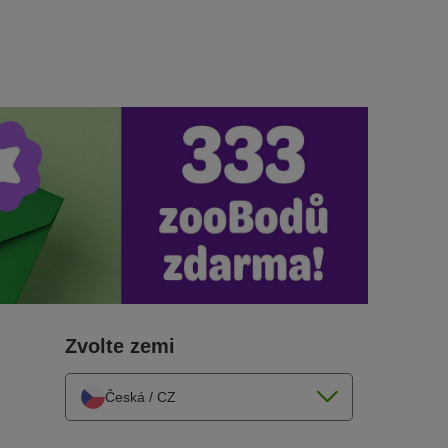
učinit šťastným.
Zvolte zemi
Česká / CZ