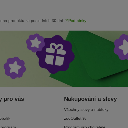
 na Vaší pomoc.
ena produktu za posledních 30 dní.
**Podmínky.
 pro vás
Nakupování a slevy
t
Všechny slevy a nabídky
obalík
zooOutlet %
 program
Program pro chovatele