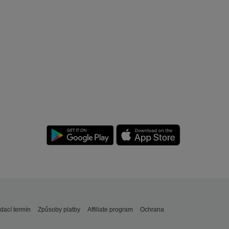
dací termín
Způsoby platby
Affiliate program
Ochrana