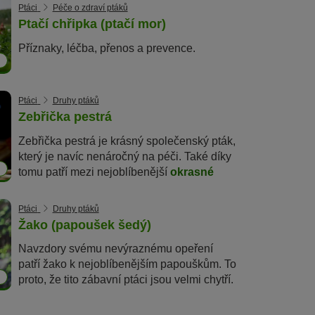
Ptáci
Péče o zdraví ptáků
Ptačí chřipka (ptačí mor)
Příznaky, léčba, přenos a prevence.
Ptáci
Druhy ptáků
Zebřička pestrá
Zebřička pestrá je krásný společenský pták,
který je navíc nenáročný na péči. Také díky
7
tomu patří mezi nejoblíbenější
okrasné
ptáky
. Pozorovat tyto hbité ptáky čeledi
astrildovití je opravdová radost. U zebřiček
Ptáci
Druhy ptáků
se totiž pořád něco děje. Chtěli byste si také
Žako (papoušek šedý)
pořídit zebřičky? V našem článku najdete
Navzdory svému nevýraznému opeření
spoustu užitečných informací.
patří žako k nejoblíbenějším papouškům. To
8
proto, že tito zábavní ptáci jsou velmi chytří.
V našem portrétu se dozvíte, čím se ještě
vyznačují a jak můžete papouška šedého