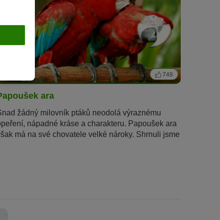
5 min
749
Papoušek ara
Snad žádný milovník ptáků neodolá výraznému
opeření, nápadné kráse a charakteru. Papoušek ara
však má na své chovatele velké nároky. Shrnuli jsme
pro Vás nejdůležitější rady pro chov a péči o tyto
exotické ptáky.