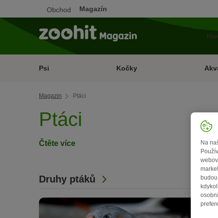
Magazín
Obchod
Psi
Kočky
Akva
Magazin
Ptáci
Ptáci
Čtěte více
Na naš
Použív
webový
market
Druhy ptáků
budou 
kdykol
osobní
prefer