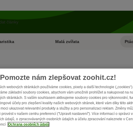
ristika
Malá zvířata
Ptác
Pomozte nám zlepšovat zoohit.cz!
ich webových stránkách používáme cookies, pixely a další technologie („cookies“)
áme základní soubory cookies, abychom vám umožnili prohlížet a nakupovat na n
ch stránkách. S vaším souhlasem aktivujeme soubory cookies pro výkonnostní, fu
ingové účely pro zlepšení kvality našich webových stránek, které vám díky této akti
moci ukazovat relevantní produkty a služby a pro personalizaci reklam. Změny mů
i provést v našem centru preferencí ("Upravit nastavení"). Více informací o správci 
ch údajů, o zpracovávaných osobních údajích a účelu zpracování naleznete v Cen
encí
Ochrana osobních údajů