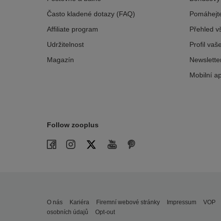
Často kladené dotazy (FAQ)
Pomáhejte
Affiliate program
Přehled v
Udržitelnost
Profil va
Magazín
Newslette
Mobilní ap
Follow zooplus
O nás
Kariéra
Firemní webové stránky
Impressum
VOP
osobních údajů
Opt-out