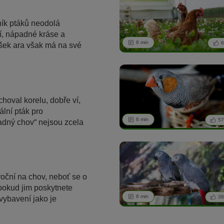
ík ptáků neodolá
, nápadné kráse a
6 min
6
šek ara však má na své
roky. Shrnuli jsme pro
rady pro chov a péči o
.
hoval korelu, dobře ví,
ální pták pro
6 min
5
adný chov“ nejsou zcela
šak budete dodržovat
zásad, užijete si s těmito
stu legrace a oni s Vámi
 Vás seznámili se
oční na chov, neboť se o
mi chovu a potřebami
 pokud jim poskytnete
6 min
3
vybavení jako je
í, různě velká bidýlka a
kdy je ale Váš opeřený