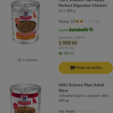
Hill's Science Plan Adult
Perfect Digestion Chicken
12 x 363 g
Rating: 2/5
(
1
)
jednotlivě
1 028 Kč
1 009 Kč
232 Kč / kg
959 Kč
3 možností
Přidat do košíku
Hill's Science Plan Adult
Stew
Výhodné balení: s kuřetem (48 x
363 g)
Not Rated