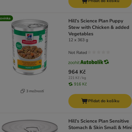
Přidat do košíku
ovinka
Hill's Science Plan Puppy
Stew with Chicken & added
Vegetables
12 x 363 g
Not Rated
964 Kč
221 Kč / kg
916 Kč
3 možností
Přidat do košíku
Hill's Science Plan Sensitive
Stomach & Skin Small & Mini