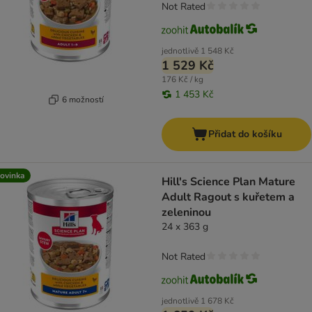
Not Rated
jednotlivě
1 548 Kč
1 529 Kč
176 Kč / kg
1 453 Kč
6 možností
Přidat do košíku
ovinka
Hill's Science Plan Mature
Adult Ragout s kuřetem a
zeleninou
24 x 363 g
Not Rated
jednotlivě
1 678 Kč