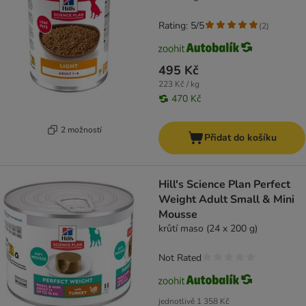
Rating: 5/5
(
2
)
495 Kč
223 Kč / kg
470 Kč
2 možností
Přidat do košíku
Hill's Science Plan Perfect
Weight Adult Small & Mini
Mousse
krůtí maso (24 x 200 g)
Not Rated
jednotlivě
1 358 Kč