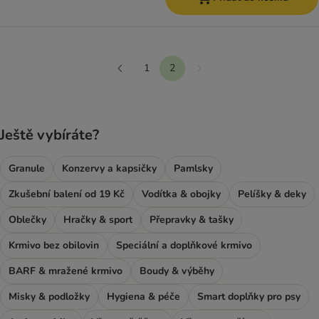
1
2
Další
Předchozí
Ještě vybíráte?
Granule
Konzervy a kapsičky
Pamlsky
Zkušební balení od 19 Kč
Vodítka & obojky
Pelíšky & deky
Oblečky
Hračky & sport
Přepravky & tašky
Krmivo bez obilovin
Speciální a doplňkové krmivo
BARF & mražené krmivo
Boudy & výběhy
Misky & podložky
Hygiena & péče
Smart doplňky pro psy