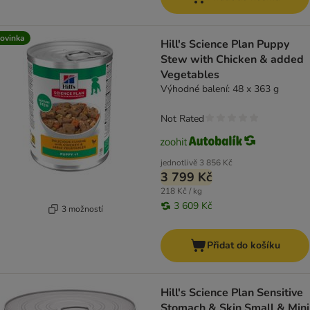
ovinka
Hill's Science Plan Puppy
Stew with Chicken & added
Vegetables
Výhodné balení: 48 x 363 g
Not Rated
jednotlivě
3 856 Kč
3 799 Kč
218 Kč / kg
3 609 Kč
3 možností
Přidat do košíku
Hill's Science Plan Sensitive
Stomach & Skin Small & Mini