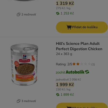
1 319 Kč
275 Kč / kg
1 253 Kč
2 možností
Přidat do košíku
Hill's Science Plan Adult
Perfect Digestion Chicken
24 x 363 g
Rating: 2/5
(
1
)
jednotlivě
2 056 Kč
1 999 Kč
230 Kč / kg
1 899 Kč
3 možností