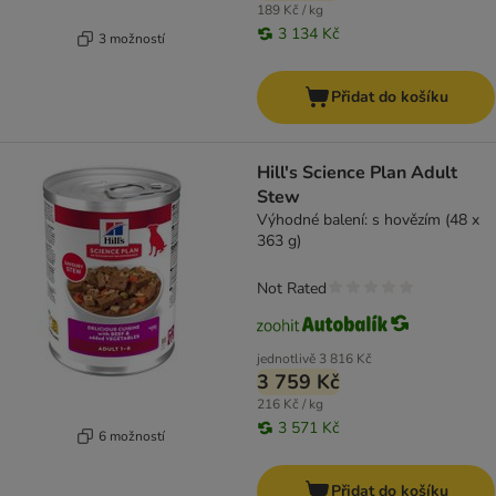
189 Kč / kg
3 134 Kč
3 možností
Přidat do košíku
Hill's Science Plan Adult
Stew
Výhodné balení: s hovězím (48 x
363 g)
Not Rated
jednotlivě
3 816 Kč
3 759 Kč
216 Kč / kg
3 571 Kč
6 možností
Přidat do košíku