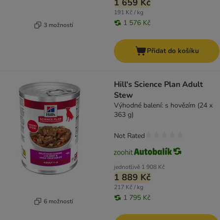
1 659 Kč
191 Kč / kg
1 576 Kč
3 možností
Přidat do košíku
Hill's Science Plan Adult
Stew
Výhodné balení: s hovězím (24 x
363 g)
Not Rated
jednotlivě
1 908 Kč
1 889 Kč
217 Kč / kg
1 795 Kč
6 možností