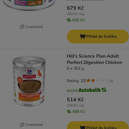
679 Kč
283 Kč / kg
645 Kč
2 možností
Přidat do košíku
Hill's Science Plan Adult
Perfect Digestion Chicken
6 x 363 g
Rating: 2/5
(
1
)
514 Kč
236 Kč / kg
488 Kč
3 možností
Přidat do košíku