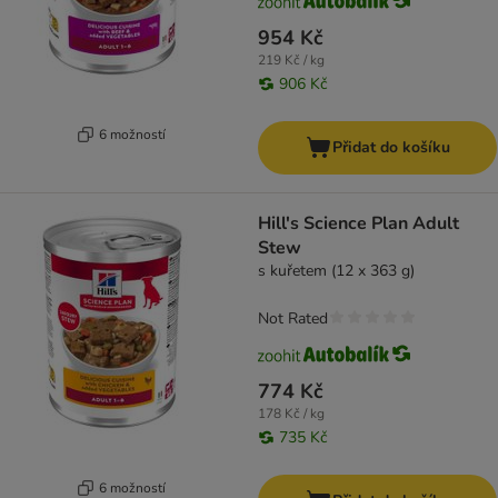
954 Kč
219 Kč / kg
906 Kč
6 možností
Přidat do košíku
Hill's Science Plan Adult
Stew
s kuřetem (12 x 363 g)
Not Rated
774 Kč
178 Kč / kg
735 Kč
6 možností