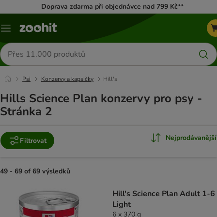
Doprava zdarma při objednávce nad 799 Kč**
Menu
Hledat
produkty
Psi
Konzervy a kapsičky
Hill's
Hills Science Plan konzervy pro psy -
Stránka 2
Nejprodávanější
Filtrovat
49 - 69 of 69 výsledků
product items have been changed
Hill's Science Plan Adult 1-6
Light
6 x 370 g