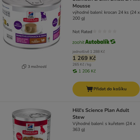
Mousse
výhodné balení: krocan 24 ks (24 x
200 g)
Not Rated
jednotlivě
1 288 Kč
1 269 Kč
265 Kč / kg
3 možností
1 206 Kč
Přidat do košíku
Hill's Science Plan Adult
Stew
Výhodné balení: s kuřetem (24 x
363 g)