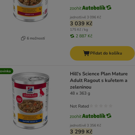
jednotlivě
3 096 Kč
3 039 Kč
175 Kč / kg
2 887 Kč
6 možností
Přidat do košíku
ovinka
Hill's Science Plan Mature
Adult Ragout s kuřetem a
zeleninou
48 x 363 g
Not Rated
jednotlivě
3 356 Kč
3 299 Kč