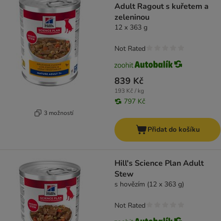
Adult Ragout s kuřetem a
zeleninou
12 x 363 g
Not Rated
839 Kč
193 Kč / kg
797 Kč
3 možností
Přidat do košíku
Hill's Science Plan Adult
Stew
s hovězím (12 x 363 g)
Not Rated