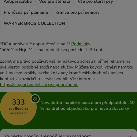
Antiparazitika
Vše pro štěňata
Vše pro starší psy
Pro různá psí plemena
Krmiva pro psí seniory
WARNER BROS COLLECTION
*DC = nezávazně doporučená cena **
Podmínky.
"běžně" = Nejnižší cena produktu za posledních 30 dní.
zoohit má právo používat vaši e-mailovou adresu k přímé reklamě na
své vlastní podobné zboží nebo služby. Můžete kdykoli vznést námitku,
aniž by vám vznikly jakékoli náklady kromě základních nákladů za
kontakt zákaznického servisu zoohit. Více informací:
https://support.zoohit.cz/cs/support/home
333
Newsletter: nabídky pouze pro předplatitele; 10
% na druhou objednávku pro nové zákazníky
zooBodů za
registraci!
Vyberte prosím alespoň jednu možnost