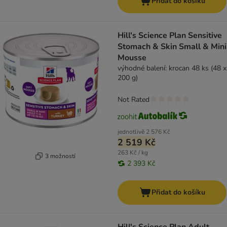
Přidat do košíku
Hill's Science Plan Sensitive
Stomach & Skin Small & Mini
Mousse
výhodné balení: krocan 48 ks (48 x
200 g)
Not Rated
jednotlivě
2 576 Kč
2 519 Kč
263 Kč / kg
3 možností
2 393 Kč
Přidat do košíku