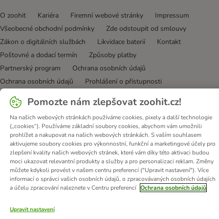
O zoohit
Kariéra
Firemní webové stránky
Impressum
Všeobecné obchodní podmínky
Zde odstoupit od smlouvy
Zákon o digitálních službách
Likvidace baterií
Kontakt
Poštovné a dodací termín
Způsoby platby
Partnerský program
Ochrana osobních údajů
Ochrana osobních údajů
Prohlášení o přístupnosti
Pomozte nám zlepšovat zoohit.cz!
© zooplus SE
2026
Na našich webových stránkách používáme cookies, pixely a další technologie
(„cookies“). Používáme základní soubory cookies, abychom vám umožnili
prohlížet a nakupovat na našich webových stránkách. S vaším souhlasem
aktivujeme soubory cookies pro výkonnostní, funkční a marketingové účely pro
zlepšení kvality našich webových stránek, které vám díky této aktivaci budou
moci ukazovat relevantní produkty a služby a pro personalizaci reklam. Změny
můžete kdykoli provést v našem centru preferencí ("Upravit nastavení"). Více
informací o správci vašich osobních údajů, o zpracovávaných osobních údajích
a účelu zpracování naleznete v Centru preferencí
Ochrana osobních údajů
Upravit nastavení