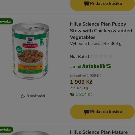
Přidat do košíku
ovinka
Hill's Science Plan Puppy
Stew with Chicken & added
Vegetables
Výhodné balení: 24 x 363 g
Not Rated
jednotlivě
1 928 Kč
1 909 Kč
219 Kč / kg
1 814 Kč
3 možností
Přidat do košíku
ovinka
Hill's Science Plan Mature