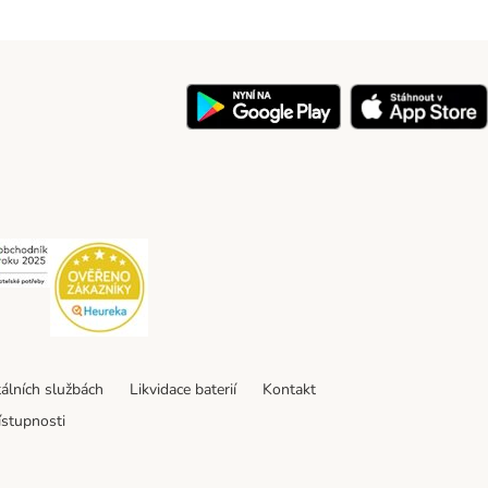
y
Security
Security
tálních službách
Likvidace baterií
Kontakt
ístupnosti