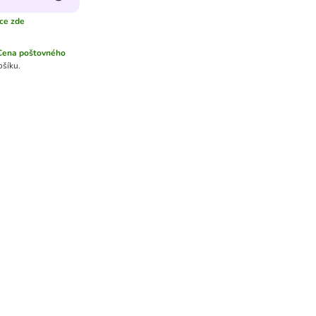
íce zde
Cena poštovného
ošíku.