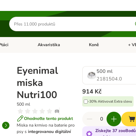
Hledat
produkty
Ptáci
Akvaristika
Koně
+ V
vřít menu: Malá zvířata
Otevřít menu: Ptáci
Otevřít menu: Akvaristika
Otevří
Eyenimal
500 ml
2181504.0
miska
914 Kč
Nutri100
-30% Aktivovat Extra slevu
500 ml
(
0
)
Ohodnoťte tento produkt
Miska na krmivo na baterie pro
Získejte 37 zooBodů
psy s
integrovanou digitální