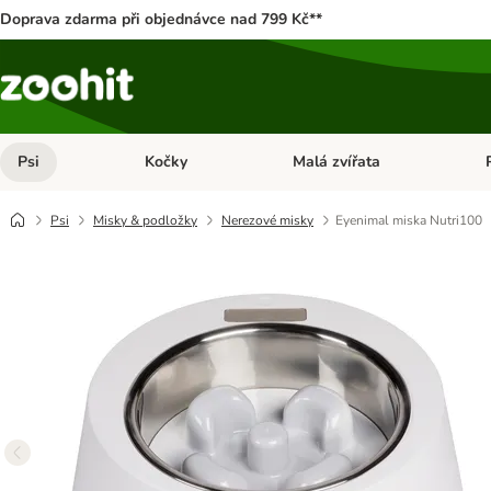
Doprava zdarma při objednávce nad 799 Kč**
Psi
Kočky
Malá zvířata
Otevřít menu: Psi
Otevřít menu: Kočky
Ote
Psi
Misky & podložky
Nerezové misky
Eyenimal miska Nutri100