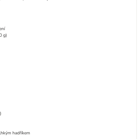
ení
0 g)
)
vlhkým hadříkem