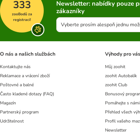
333
Newsletter: nabídky pouze p
zákazníky
zooBodů za
registraci!
Vyberte prosím alespoň jednu mož
O nás a našich službách
Výhody pro vá
Kontaktujte nás
Můj zoohit
Reklamace a vrácení zboží
zoohit Autobalík
Poštovné a balné
zoohit Club
Často kladené dotazy (FAQ)
Bonusový progra
Magazín
Pomáhejte s námi
Partnerský program
Přehled všech vý
Udržitelnost
Profil vašeho maz
Newsletter