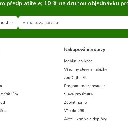
ro předplatitele; 10 % na druhou objednávku pr
nost
s
Nakupování a slevy
Mobilní aplikace
Všechny slevy a nabídky
zooOutlet %
m
Program pro chovatele
 zvířátkům
Sleva pro útulky
hod
Zoohit home
líčka
Vše do 299,-
Akce - krmiva a doplňky