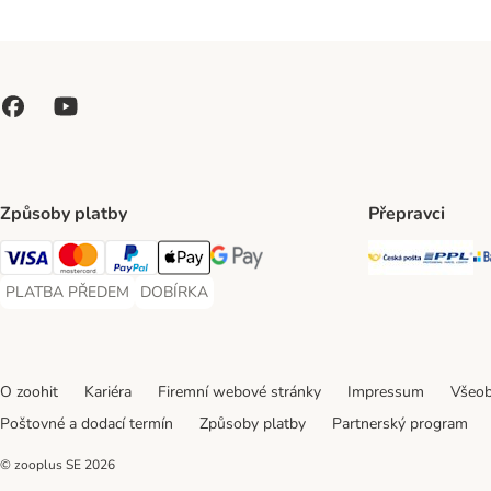
Způsoby platby
Přepravci
Česká poš
PP
Visa Payment Method
Mastercard Payment Method
PayPal Payment Method
Apple pay Payment Method
GooglePay Payment Method
PLATBA PŘEDEM
DOBÍRKA
PLATBA PŘEDEM Payment Method
DOBÍRKA Payment Method
O zoohit
Kariéra
Firemní webové stránky
Impressum
Všeob
Poštovné a dodací termín
Způsoby platby
Partnerský program
© zooplus SE
2026