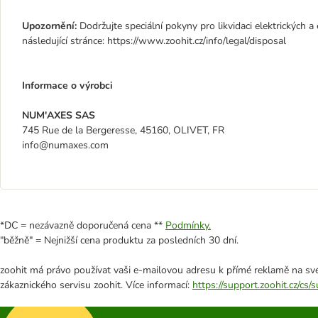
Upozornění:
Dodržujte speciální pokyny pro likvidaci elektrických a e
následující stránce: https://www.zoohit.cz/info/legal/disposal
Informace o výrobci
NUM'AXES SAS
745 Rue de la Bergeresse, 45160, OLIVET, FR
info@numaxes.com
*DC = nezávazně doporučená cena **
Podmínky.
"běžně" = Nejnižší cena produktu za posledních 30 dní.
zoohit má právo používat vaši e-mailovou adresu k přímé reklamě na své
zákaznického servisu zoohit. Více informací:
https://support.zoohit.cz/cs