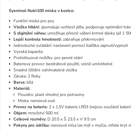
Eyenimal Nutri100 miska v kostce:
Funkční miska pro psy
Vložka hltání:
zpomaluje rychlost jídla, podporuje optimální tráv
S digitální váhou:
umožňuje přesné vážení krmné dávky (až 1 50
Lepší kontrola hmotnosti:
zabraňuje překrmování
Jednoduché ovládání: nastavení pomocí tlačítka zapnutí/vypnutí
Vysoká kapacita
Protiskluzové nožičky: pro pevné stání
Bateriový provoz: bezdrátové použití, volně umístitelné
Snadné čištění: odnímatelná vložka
Záruka: 2 Roky
Barva:
bílá
Materiál:
Pouzdro: plast vhodný pro potraviny
Miska: nerezová ocel
Provoz na baterie:
2 x 1,5V baterie LR03 (nejsou součástí balení
Objem:
množství 500 ml
Celkové rozměry:
D 20.5 x Š 23.5 x V 9.5 cm
Pokyny pro údržbu:
nerezová mísa lze mýt v myčce, otřete kryt 