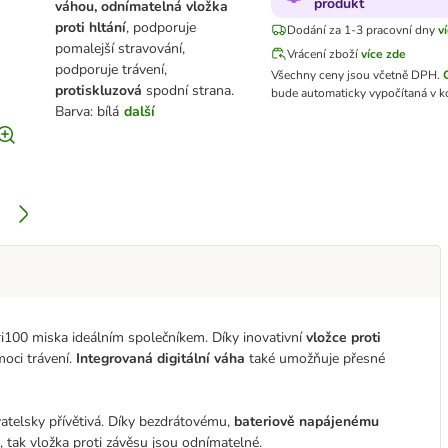
produkt
váhou, odnímatelná vložka
proti hltání
, podporuje
Dodání za 1-3 pracovní dny
v
pomalejší stravování,
Vrácení zboží
více zde
podporuje trávení,
Všechny ceny jsou včetně DPH.
protiskluzová
spodní strana.
bude automaticky vypočítaná v k
Barva: bílá
další
ri100 miska ideálním společníkem. Díky inovativní
vložce proti
moci trávení.
Integrovaná digitální váha
také umožňuje přesné
vatelsky přívětivá. Díky bezdrátovému,
bateriově napájenému
a, tak vložka proti závěsu jsou odnímatelné.