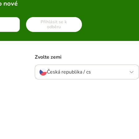
o nové
Přihlásit se k
odběru
Zvolte zemi
Česká republika / cs