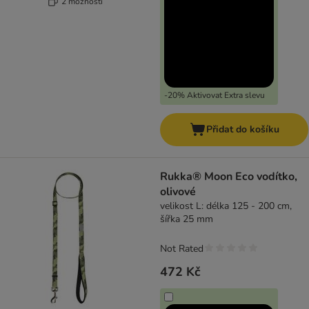
2 možností
-20% Aktivovat Extra slevu
Přidat do košíku
Rukka® Moon Eco vodítko,
olivové
velikost L: délka 125 - 200 cm,
šířka 25 mm
Not Rated
472 Kč