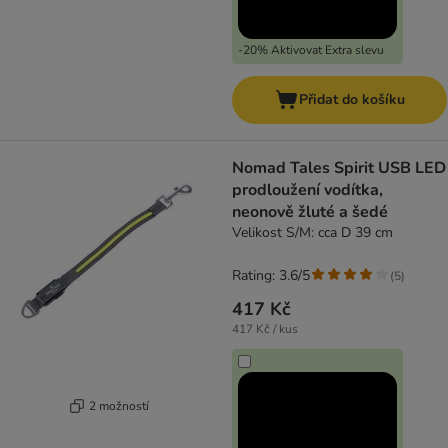
-20% Aktivovat Extra slevu
Přidat do košíku
Nomad Tales Spirit USB LED
prodloužení vodítka,
neonově žluté a šedé
Velikost S/M: cca D 39 cm
Rating: 3.6/5
(
5
)
417 Kč
417 Kč / kus
2 možností