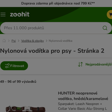
Doprava zdarma při objednávce nad 799 Kč**
Menu
Hledat
produkty
Psi
Vodítka & obojky
Nylonová vodítka
Nylonová vodítka pro psy - Stránka 2
Nejprodávanější
Filtrovat
49 - 96 of 99 výsledků
product items have been changed
HUNTER neoprenové
vodítko, hnědé/karamelové
Sparpaket: Leash Neopren +
Collar Vario Basic Alu-Strong L