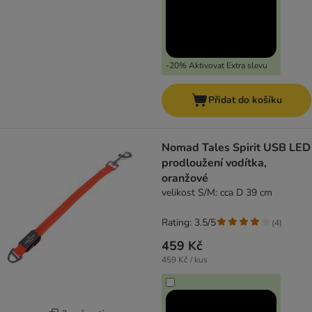
-20% Aktivovat Extra slevu
Přidat do košíku
Nomad Tales Spirit USB LED
prodloužení vodítka,
oranžové
velikost S/M: cca D 39 cm
Rating: 3.5/5
(
4
)
459 Kč
459 Kč / kus