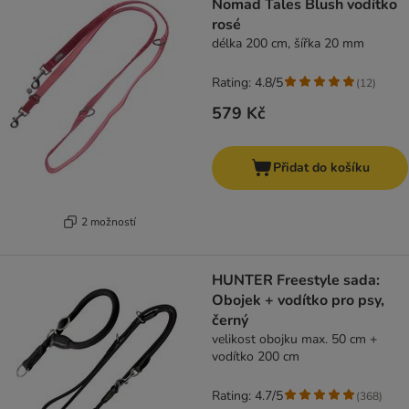
Nomad Tales Blush vodítko
rosé
délka 200 cm, šířka 20 mm
Rating: 4.8/5
(
12
)
579 Kč
Přidat do košíku
2 možností
HUNTER Freestyle sada:
Obojek + vodítko pro psy,
černý
velikost obojku max. 50 cm +
vodítko 200 cm
Rating: 4.7/5
(
368
)