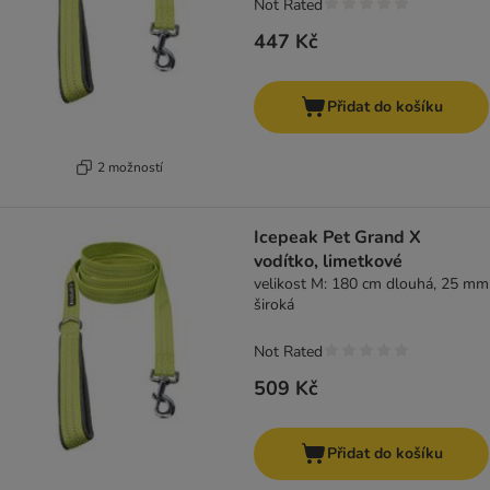
Not Rated
447 Kč
Přidat do košíku
2 možností
Icepeak Pet Grand X
vodítko, limetkové
velikost M: 180 cm dlouhá, 25 mm
široká
Not Rated
509 Kč
Přidat do košíku