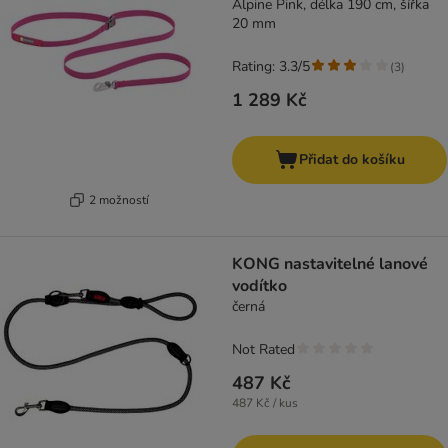
Alpine Pink, délka 190 cm, šířka
20 mm
Rating: 3.3/5
(
3
)
1 289 Kč
Přidat do košíku
2 možností
KONG nastavitelné lanové
vodítko
černá
Not Rated
487 Kč
487 Kč / kus