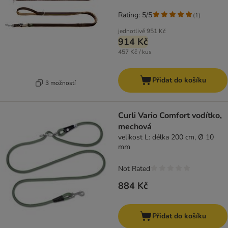
Rating: 5/5
(
1
)
jednotlivě
951 Kč
914 Kč
457 Kč / kus
Přidat do košíku
3 možností
Curli Vario Comfort vodítko,
mechová
velikost L: délka 200 cm, Ø 10
mm
Not Rated
884 Kč
Přidat do košíku