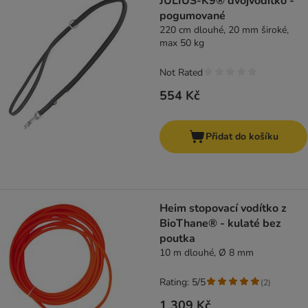
JULIUS-K9® dvojvodítko -
pogumované
220 cm dlouhé, 20 mm široké,
max 50 kg
Not Rated
554 Kč
Přidat do košíku
Heim stopovací vodítko z
BioThane® - kulaté bez
poutka
10 m dlouhé, Ø 8 mm
Rating: 5/5
(
2
)
1 309 Kč