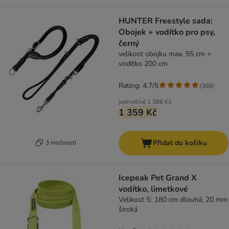
HUNTER Freestyle sada:
Obojek + vodítko pro psy,
černý
velikost obojku max. 55 cm +
vodítko 200 cm
Rating: 4.7/5
(
368
)
jednotlivě
1 386 Kč
1 359 Kč
Přidat do košíku
3 možností
Icepeak Pet Grand X
vodítko, limetkové
Velikost S: 180 cm dlouhá, 20 mm
široká