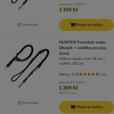
jednotlivě
1 399 Kč
1 359 Kč
Přidat do košíku
3 možností
HUNTER Freestyle sada:
Obojek + vodítko pro psy,
černý
velikost obojku max. 45 cm +
vodítko 200 cm
Rating: 4.7/5
(
368
)
jednotlivě
1 409 Kč
1 369 Kč
685 Kč / kus
3 možností
Přidat do košíku