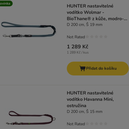
ovinka
HUNTER nastavitelné
vodítko Wolmar -
BioThane® z kůže, modro-
šedá/černá
D 200 cm, Š 19 mm
Not Rated
1 289 Kč
1 289 Kč / kus
Přidat do košíku
HUNTER nastavitelné
vodítko Havanna Mini,
ostružina
D 200 cm, Š 15 mm
Not Rated