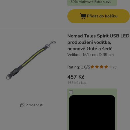
-30% Aktivovat Extra slevu
Přidat do košíku
Nomad Tales Spirit USB LED
prodloužení vodítka,
neonově žluté a šedé
Velikost M/L: cca D 39 cm
Rating: 3.6/5
(
5
)
457 Kč
457 Kč / kus
2 možností