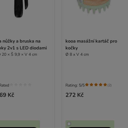
a nůžky a bruska na
kooa masážní kartáč pro
pky 2v1 s LED diodami
kočky
D 20 × Š 9,9 × V 4 cm
Ø 8 x V 4 cm
Rated
Rating: 5/5
(
2
)
69 Kč
272 Kč