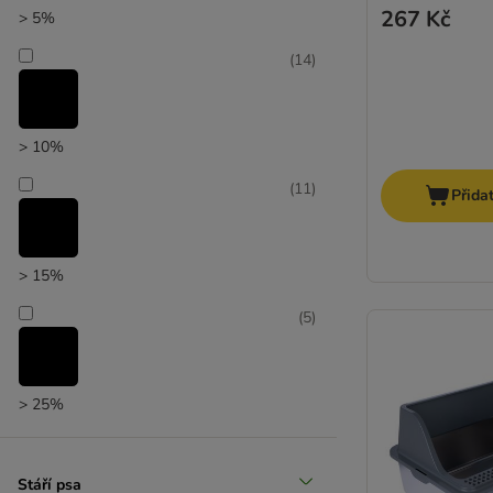
267 Kč
> 5%
(
14
)
> 10%
(
11
)
Přida
> 15%
(
5
)
> 25%
(
1
)
Stáří psa