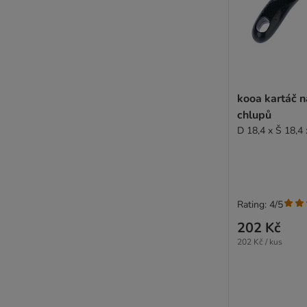
kooa kartáč n
chlupů
D 18,4 x Š 18,4
Rating: 4/5
202 Kč
202 Kč / kus