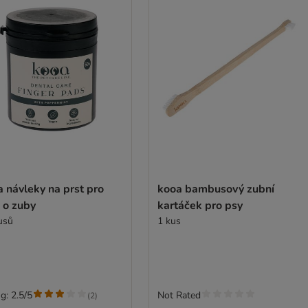
 návleky na prst pro
kooa bambusový zubní
 o zuby
kartáček pro psy
usů
1 kus
g: 2.5/5
Not Rated
(
2
)