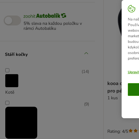
Na naš
5% sleva na každou položku v
Použív
rámci Autobalíku
webový
market
budou 
kdykol
osobní
Stáří kočky
prefer
(
14
)
Upravi
kooa oboustr
pro péči
Kotě
1 kus
(
9
)
Rating: 4/5