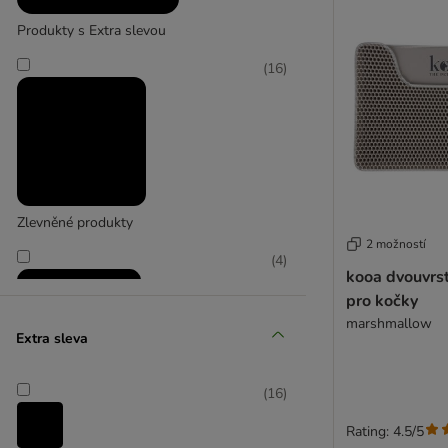
Produkty s Extra slevou
(
16
)
Zlevněné produkty
2 možností
(
4
)
kooa dvouvrs
pro kočky
marshmallow
Extra sleva
(
16
)
zoohit doporučuje
Rating: 4.5/5