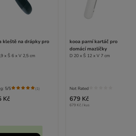
 kleště na drápky pro
kooa parní kartáč pro
domácí mazlíčky
,9 x Š 6 x V 2,5 cm
D 20 x Š 12 x V 7 cm
g: 5/5
Not Rated
(
1
)
5 Kč
679 Kč
679 Kč / kus