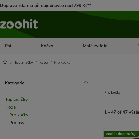
Doprava zdarma při objednávce nad 799 Kč**
Psi
Kočky
Malá zvířata
Otevřít menu: Psi
Otevřít menu: Kočky
Ote
Top značky
kooa
Pro kočky
Kategorie
Pro kočky
Top značky
kooa
1 - 47 of 47 výsl
Pro kočky
Pro psy
product items ha
zoohit doporučuje