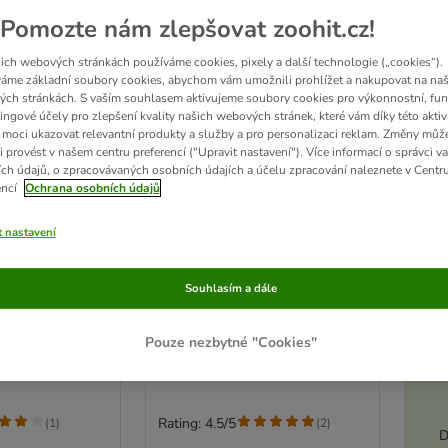
Pomozte nám zlepšovat zoohit.cz!
ich webových stránkách používáme cookies, pixely a další technologie („cookies“).
áme základní soubory cookies, abychom vám umožnili prohlížet a nakupovat na naš
ch stránkách. S vaším souhlasem aktivujeme soubory cookies pro výkonnostní, fun
ingové účely pro zlepšení kvality našich webových stránek, které vám díky této aktiv
moci ukazovat relevantní produkty a služby a pro personalizaci reklam. Změny můž
i provést v našem centru preferencí ("Upravit nastavení"). Více informací o správci v
ch údajů, o zpracovávaných osobních údajích a účelu zpracování naleznete v Centr
encí
Ochrana osobních údajů
t nastavení
anná rukavice
kooa nůžky na drápky s LED
Souhlasím a dále
diodou
Akt
D 13 x Š 5 x V 2 cm
Pouze nezbytné "Cookies"
Rating: 4.5/5
(
1
)
(
2
)
D