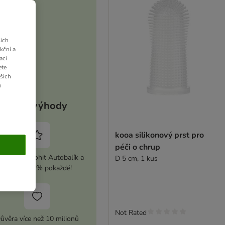
ich
kční a
aci
ete
ašich
u
Vaše výhody
kooa silikonový prst pro
péči o chrup
ivujte si zoohit Autobalík a
D 5 cm, 1 kus
ušetřete 5 % pokaždé!
Not Rated
ůvěra více než 10 milionů