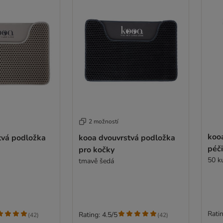
2 možností
kooa
tvá podložka
kooa dvouvrstvá podložka
péči
pro kočky
50 k
tmavě šedá
Ratin
Rating: 4.5/5
(
42
)
(
42
)