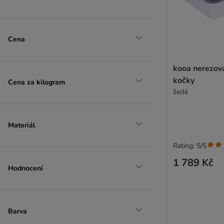
> 35%
(
1
)
Cena
kooa nerezová
> 50%
kočky
Cena za kilogram
šedá
Materiál
Rating: 5/5
1 789 Kč
Hodnocení
Barva