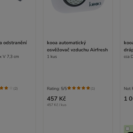
a odstranění
kooa automatický
koo
osvěžovač vzduchu Airfresh
drá
 x V 7,3 cm
1 kus
cca 
Rating: 5/5
Not 
(
2
)
(
1
)
457 Kč
1 0
457 Kč / kus