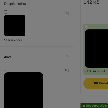
142 Kč
Dospělá kočka
(
9
)
Starší kočka
Akce
(
16
)
-30% Aktivovat Ex
Přida
zoohit doporučuje