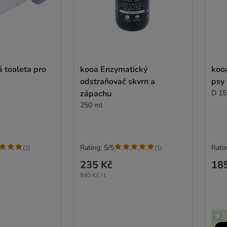
 toaleta pro
kooa Enzymatický
kooa
odstraňovač skvrn a
psy
zápachu
D 15
250 ml
Rating: 5/5
Ratin
(
2
)
(
1
)
235 Kč
18
940 Kč / l