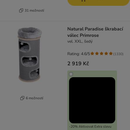
31 možností
Natural Paradise škrabací
válec Primrose
vel. XXL, šedý
Rating: 4.6/5
(
1330
)
2 919 Kč
6 možností
-20% Aktivovat Extra slevu