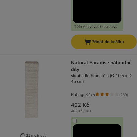
-20% Aktivovat Extra slevu
Přidat do košíku
Natural Paradise náhradní
díly
škrabadlo hranaté a (Ø 10,5 x D
45 cm)
Rating: 3.1/5
(
239
)
402 Kč
402 Kč / kus
31 možností