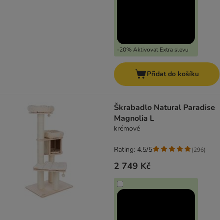
-20% Aktivovat Extra slevu
Přidat do košíku
Škrabadlo Natural Paradise
Magnolia L
krémové
Rating: 4.5/5
(
296
)
2 749 Kč