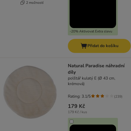
2 možností
-20% Aktivovat Extra slevu
Přidat do košíku
Natural Paradise náhradní
díly
polštář kulatý E (Ø 43 cm,
krémová)
Rating: 3.1/5
(
239
)
179 Kč
179 Kč / kus