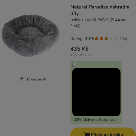
Natural Paradise náhradní
díly
pelíšek kulatý E/G/K (Ø 44 cm,
šedá)
Rating: 3.1/5
(
239
)
435 Kč
435 Kč / kus
31 možností
-20% Aktivovat Extra slevu
Přidat do košíku