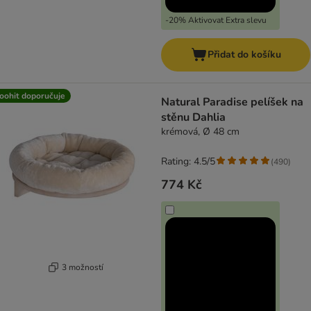
-20% Aktivovat Extra slevu
Přidat do košíku
oohit doporučuje
Natural Paradise pelíšek na
stěnu Dahlia
krémová, Ø 48 cm
Rating: 4.5/5
(
490
)
774 Kč
3 možností