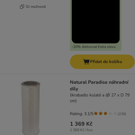
31 možností
-20% Aktivovat Extra slevu
Přidat do košíku
Natural Paradise náhradní
díly
škrabadlo kulaté a (Ø 27 x D 79
cm)
Rating: 3.1/5
(
239
)
1 369 Kč
1 369 Kč / kus