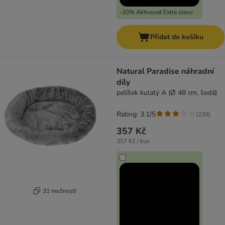
-20% Aktivovat Extra slevu
Přidat do košíku
Natural Paradise náhradní
díly
pelíšek kulatý A (Ø 48 cm, šedá)
Rating: 3.1/5
(
239
)
357 Kč
357 Kč / kus
31 možností