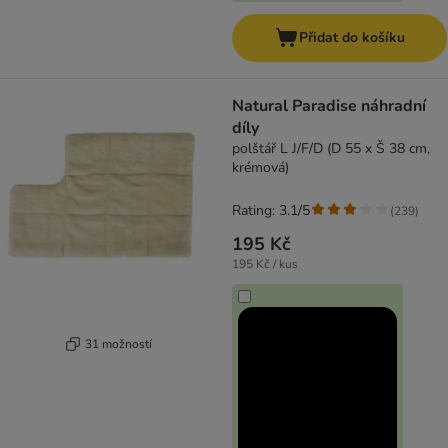
Přidat do košíku
Natural Paradise náhradní
díly
polštář L J/F/D (D 55 x Š 38 cm,
krémová)
Rating: 3.1/5
(
239
)
195 Kč
195 Kč / kus
31 možností