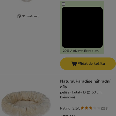
31 možností
-20% Aktivovat Extra slevu
Přidat do košíku
Natural Paradise náhradní
díly
pelíšek kulatý D (Ø 50 cm,
krémová)
Rating: 3.1/5
(
239
)