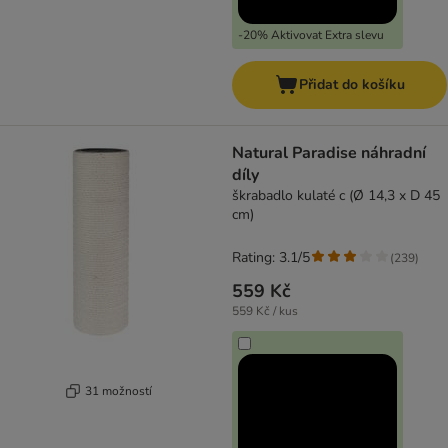
-20% Aktivovat Extra slevu
Přidat do košíku
Natural Paradise náhradní
díly
škrabadlo kulaté c (Ø 14,3 x D 45
cm)
Rating: 3.1/5
(
239
)
559 Kč
559 Kč / kus
31 možností