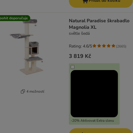
Přidat do košíku
oohit doporučuje
Natural Paradise škrabadlo
Magnolia XL
světle šedá
Rating: 4.6/5
(
2665
)
3 819 Kč
4 možností
-20% Aktivovat Extra slevu