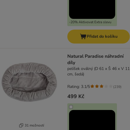
-20% Aktivovat Extra slevu
Přidat do košíku
Natural Paradise náhradní
díly
pelíšek oválný (D 61 x Š 46 x V 11
cm, šedá)
Rating: 3.1/5
(
239
)
499 Kč
31 možností