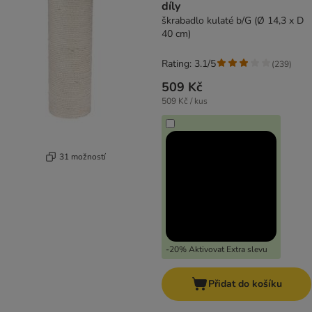
díly
škrabadlo kulaté b/G (Ø 14,3 x D
40 cm)
Rating: 3.1/5
(
239
)
509 Kč
509 Kč / kus
31 možností
-20% Aktivovat Extra slevu
Přidat do košíku