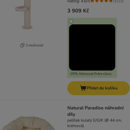
Rating: 4.6/5
(
3132
)
3 909 Kč
2 možností
-20% Aktivovat Extra slevu
Přidat do košíku
Natural Paradise náhradní
díly
pelíšek kulatý E/G/K (Ø 44 cm,
krémová)