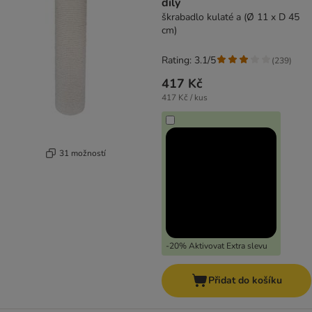
díly
škrabadlo kulaté a (Ø 11 x D 45
cm)
Rating: 3.1/5
(
239
)
417 Kč
417 Kč / kus
31 možností
-20% Aktivovat Extra slevu
Přidat do košíku