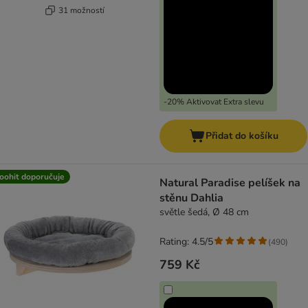
31 možností
-20% Aktivovat Extra slevu
Přidat do košíku
oohit doporučuje
Natural Paradise pelíšek na
stěnu Dahlia
světle šedá, Ø 48 cm
Rating: 4.5/5
(
490
)
759 Kč