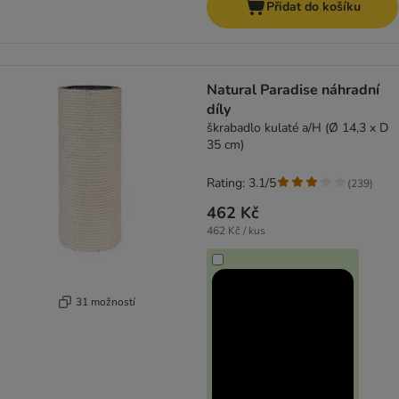
Přidat do košíku
Natural Paradise náhradní
díly
škrabadlo kulaté a/H (Ø 14,3 x D
35 cm)
Rating: 3.1/5
(
239
)
462 Kč
462 Kč / kus
31 možností