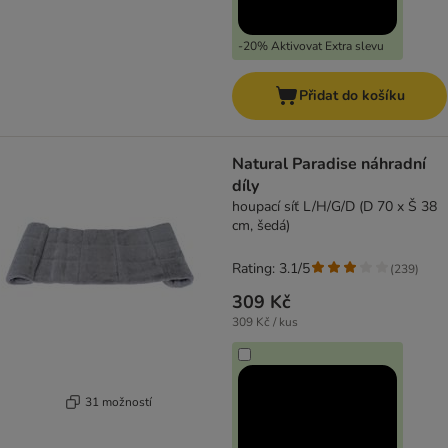
-20% Aktivovat Extra slevu
Přidat do košíku
Natural Paradise náhradní
díly
houpací síť L/H/G/D (D 70 x Š 38
cm, šedá)
Rating: 3.1/5
(
239
)
309 Kč
309 Kč / kus
31 možností