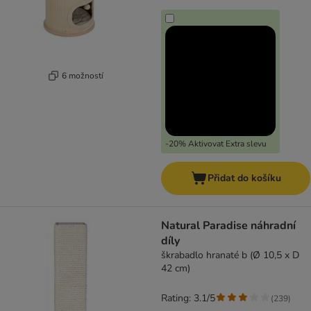
6 možností
-20% Aktivovat Extra slevu
Přidat do košíku
Natural Paradise náhradní
díly
škrabadlo hranaté b (Ø 10,5 x D
42 cm)
Rating: 3.1/5
(
239
)