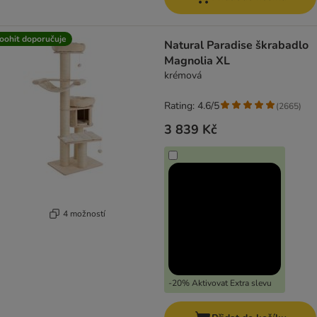
oohit doporučuje
Natural Paradise škrabadlo
Magnolia XL
krémová
Rating: 4.6/5
(
2665
)
3 839 Kč
4 možností
-20% Aktivovat Extra slevu