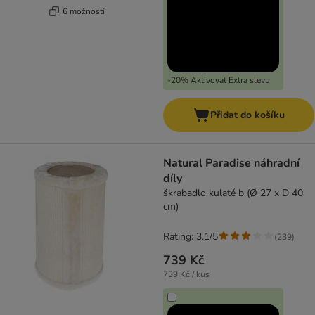
6 možností
-20% Aktivovat Extra slevu
Přidat do košíku
Natural Paradise náhradní
díly
škrabadlo kulaté b (Ø 27 x D 40
cm)
Rating: 3.1/5
(
239
)
739 Kč
739 Kč / kus