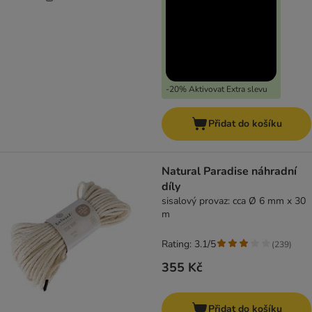
-20% Aktivovat Extra slevu
Přidat do košíku
Natural Paradise náhradní
díly
sisalový provaz: cca Ø 6 mm x 30
m
Rating: 3.1/5
(
239
)
355 Kč
Přidat do košíku