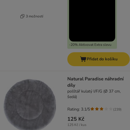
3 možností
-20% Aktivovat Extra slevu
Přidat do košíku
Natural Paradise náhradní
díly
polštář kulatý I/F/G (Ø 37 cm,
šedá)
Rating: 3.1/5
(
239
)
125 Kč
125 Kč / kus