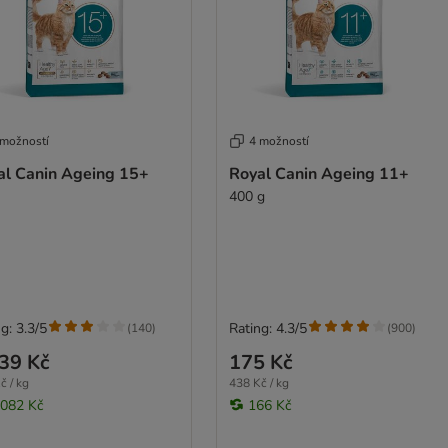
 možností
4 možností
al Canin Ageing 15+
Royal Canin Ageing 11+
400 g
g: 3.3/5
Rating: 4.3/5
(
140
)
(
900
)
39 Kč
175 Kč
č / kg
438 Kč / kg
 082 Kč
166 Kč