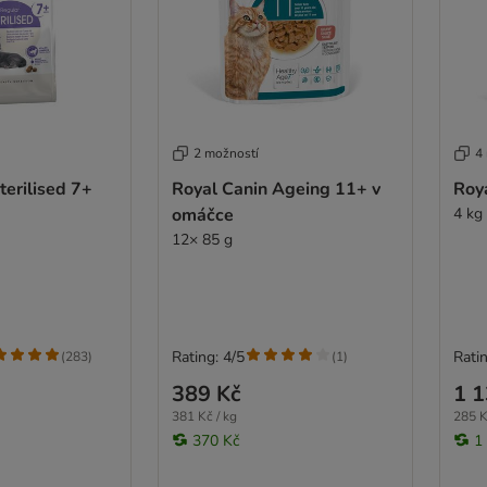
2 možností
4
terilised 7+
Royal Canin Ageing 11+ v
Roy
omáčce
4 kg
12× 85 g
Rating: 4/5
Ratin
(
283
)
(
1
)
389 Kč
1 1
381 Kč / kg
285 K
370 Kč
1