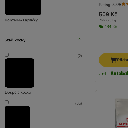
Kitten
Rating: 3.3/5
Adult
509 Kč
Ageing
Konzervy/Kapsičky
255 Kč / kg
484 Kč
Sterilised
Indoor / Outdoor
Stáří kočky
Exigent
Care Nutrition
(
2
)
Přida
Veterinary Diet
Vet Care Nutrition
Kapsičky
Dospělá kočka
Royal Canin Gastro-Intestinal
(
35
)
Royal Canin Fibre Response
Royal Canin Hypoallergenic
Royal Canin Anallergenic
Royal Canin Urinary