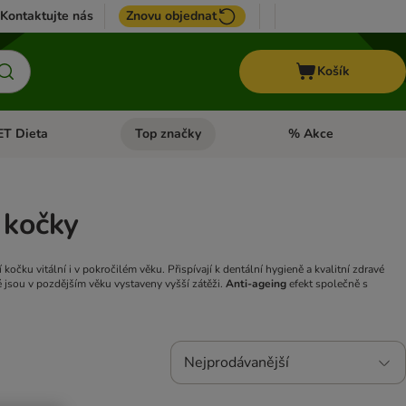
Kontaktujte nás
Znovu objednat
Košík
ET Dieta
Top značky
% Akce
t menu: Koně
Otevřít menu: + VET Dieta
Otevřít menu: Top znač
 kočky
 kočku vitální i v pokročilém věku. Přispívají k dentální hygieně a kvalitní zdravé
ré jsou v pozdějším věku vystaveny vyšší zátěži.
Anti-ageing
efekt společně s
Nejprodávanější