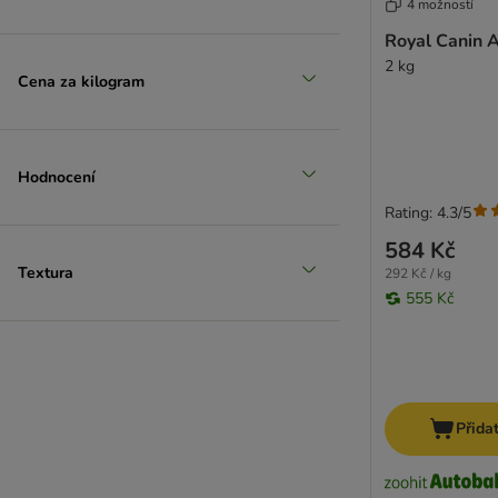
4 možností
Royal Canin 
2 kg
Cena za kilogram
Hodnocení
Rating: 4.3/5
584 Kč
Textura
292 Kč / kg
555 Kč
Přida