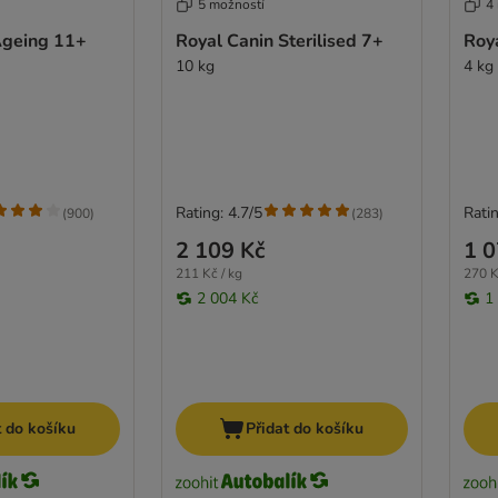
5 možností
4
Ageing 11+
Royal Canin Sterilised 7+
Roy
10 kg
4 kg
Rating: 4.7/5
Ratin
(
900
)
(
283
)
2 109 Kč
1 0
211 Kč / kg
270 K
2 004 Kč
1
t do košíku
Přidat do košíku