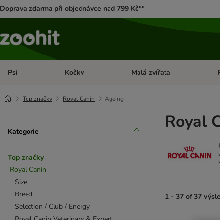
Doprava zdarma při objednávce nad 799 Kč**
Psi
Kočky
Malá zvířata
Otevřít menu: Psi
Otevřít menu: Kočky
Ote
Top značky
Royal Canin
Ageing
Royal C
Kategorie
Top značky
Royal Canin
Size
Breed
1 - 37 of 37 výsl
Selection / Club / Energy
Royal Canin Veterinary & Expert