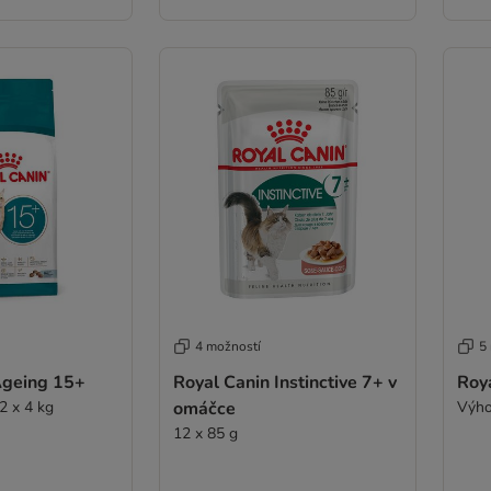
4 možností
5
Ageing 15+
Royal Canin Instinctive 7+ v
Roya
2 x 4 kg
omáčce
Výho
12 x 85 g