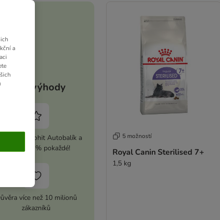
ich
kční a
aci
ete
ašich
u
Vaše výhody
5 možností
ivujte si zoohit Autobalík a
ušetřete 5 % pokaždé!
Royal Canin Sterilised 7+
1,5 kg
ůvěra více než 10 milionů
zákazníků