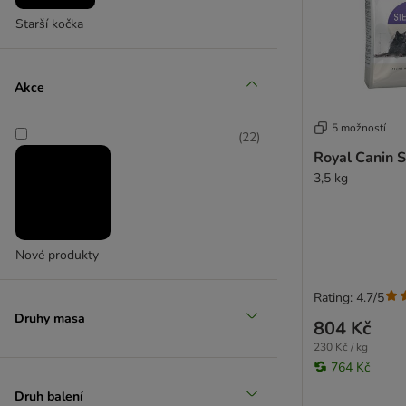
Royal Canin Renal
Starší kočka
Royal Canin Diabetic
Royal Canin Hepatic
Royal Canin Cardiac
Akce
Royal Canin Satiety
Royal Canin Sensitivity Control
5 možností
(
22
)
Royal Canin Mobility
Royal Canin S
Royal Canin Calm
3,5 kg
Royal Canin Dental
Royal Canin Skin Care
Royal Canin Obesity Management
Nové produkty
Rating: 4.7/5
Druhy masa
804 Kč
230 Kč / kg
764 Kč
Druh balení