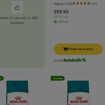
Rating: 4.7/5
(
283
)
355 Kč
237 Kč / kg
berte si z více než 11 000
337 Kč
produktů
Přidat do košíku
ka
novinka