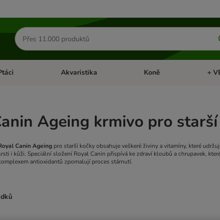
Hledat
produkty
Ptáci
Akvaristika
Koně
+ V
vřít menu: Malá zvířata
Otevřít menu: Ptáci
Otevřít menu: Akvaristika
Otevří
anin Ageing krmivo pro starší
Royal Canin Ageing
pro starší kočky obsahuje veškeré živiny a vitamíny, které udržují
srsti i kůži. Speciální složení Royal Canin přispívá ke zdraví kloubů a chrupavek, kte
komplexem antioxidantů zpomalují proces stárnutí.
edků