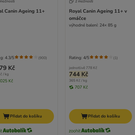
 možností
2 možností
al Canin Ageing 11+
Royal Canin Ageing 11+ v
omáčce
výhodné balení: 24× 85 g
g: 4.3/5
Rating: 4/5
(
900
)
(
1
)
79 Kč
jednotlivě
778 Kč
744 Kč
č / kg
 025 Kč
365 Kč / kg
707 Kč
Přidat do košíku
Přidat do košíku