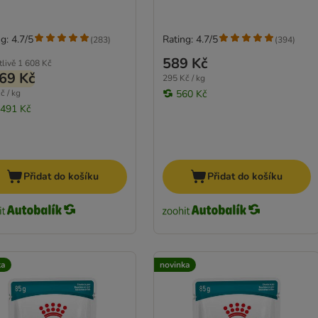
g: 4.7/5
Rating: 4.7/5
(
283
)
(
394
)
589 Kč
tlivě
1 608 Kč
69 Kč
295 Kč / kg
č / kg
560 Kč
 491 Kč
Přidat do košíku
Přidat do košíku
ka
novinka