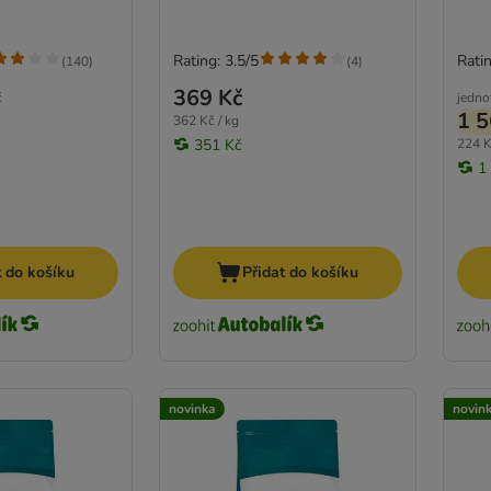
Rating: 3.5/5
Ratin
(
140
)
(
4
)
369 Kč
č
jedno
1 5
362 Kč / kg
351 Kč
224 K
1
t do košíku
Přidat do košíku
novinka
novin