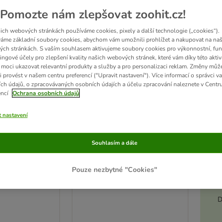
ve been changed
Pomozte nám zlepšovat zoohit.cz!
novinka
ich webových stránkách používáme cookies, pixely a další technologie („cookies“).
áme základní soubory cookies, abychom vám umožnili prohlížet a nakupovat na naš
ch stránkách. S vaším souhlasem aktivujeme soubory cookies pro výkonnostní, fun
ingové účely pro zlepšení kvality našich webových stránek, které vám díky této aktiv
moci ukazovat relevantní produkty a služby a pro personalizaci reklam. Změny můž
i provést v našem centru preferencí ("Upravit nastavení"). Více informací o správci v
ch údajů, o zpracovávaných osobních údajích a účelu zpracování naleznete v Centr
encí
Ochrana osobních údajů
t nastavení
4 možností
Akt
Souhlasím a dále
Ageing 15+
Royal Canin Ageing 15+
400 g
Pouze nezbytné "Cookies"
D