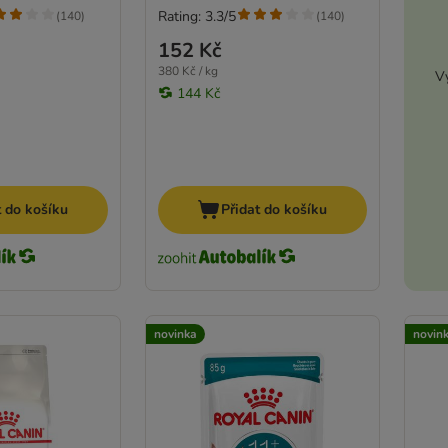
Rating: 3.3/5
(
140
)
(
140
)
152 Kč
380 Kč / kg
Vy
144 Kč
t do košíku
Přidat do košíku
novinka
novin