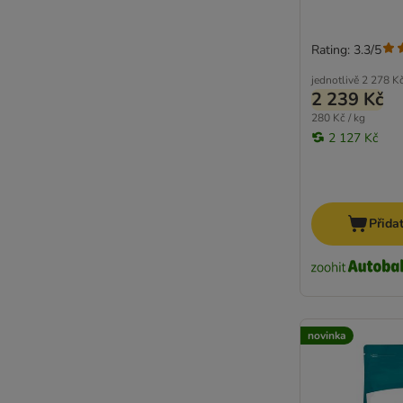
Rating: 3.3/5
jednotlivě
2 278 K
2 239 Kč
280 Kč / kg
2 127 Kč
Přida
novinka