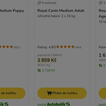
5 možností
3
Medium Puppy
Royal Canin Medium Adult
Roy
výhodné balení: 2 x 15 kg
Age
15 k
Rating: 4.8/5
Ratin
(
961
)
(
464
)
1 6
č
jednotlivě
2 898 Kč
2 859 Kč
108 K
95 Kč / kg
1
2 716 Kč
t do košíku
Přidat do košíku