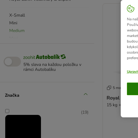
product items ha
X-Small
Na naš
Mini
Použív
Medium
webový
market
Maxi
budou 
Giant
kdykol
osobní
prefer
Puppy/Starter/Junior
5% sleva na každou položku v
rámci Autobalíku
Adult
Upravi
Senior / Ageing
5 možností
Konzervy
Značka
Royal Canin 
Pamlsky
15 kg + 3 kg zd
Feline
(
19
)
Breed
Pure Feline