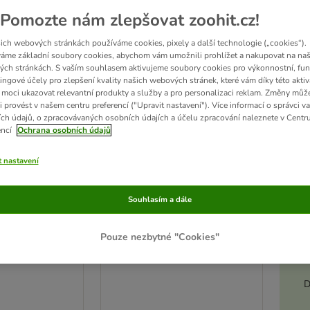
ve been changed
Pomozte nám zlepšovat zoohit.cz!
ich webových stránkách používáme cookies, pixely a další technologie („cookies“).
áme základní soubory cookies, abychom vám umožnili prohlížet a nakupovat na naš
ch stránkách. S vaším souhlasem aktivujeme soubory cookies pro výkonnostní, fun
ingové účely pro zlepšení kvality našich webových stránek, které vám díky této aktiv
moci ukazovat relevantní produkty a služby a pro personalizaci reklam. Změny můž
i provést v našem centru preferencí ("Upravit nastavení"). Více informací o správci v
ch údajů, o zpracovávaných osobních údajích a účelu zpracování naleznete v Centr
encí
Ochrana osobních údajů
t nastavení
5 možností
Akt
Souhlasím a dále
Medium Adult
Royal Canin Medium Puppy
arma!
15 kg
Pouze nezbytné "Cookies"
D