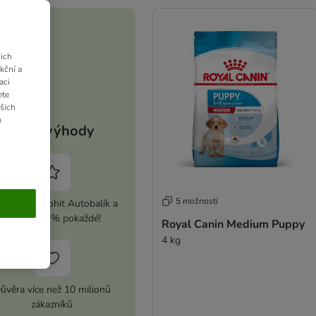
ich
kční a
aci
ete
ašich
u
Vaše výhody
5 možností
ivujte si zoohit Autobalík a
ušetřete 5 % pokaždé!
Royal Canin Medium Puppy
4 kg
ůvěra více než 10 milionů
zákazníků