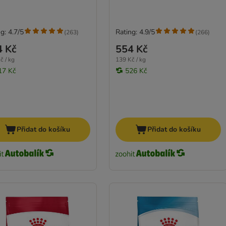
g: 4.7/5
Rating: 4.9/5
(
263
)
(
266
)
4 Kč
554 Kč
č / kg
139 Kč / kg
17 Kč
526 Kč
Přidat do košíku
Přidat do košíku