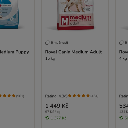
5 možností
5
Medium Puppy
Royal Canin Medium Adult
Roy
15 kg
4 kg
Rating: 4.8/5
Ratin
(
961
)
(
464
)
1 449 Kč
53
97 Kč / kg
134 K
1 377 Kč
5