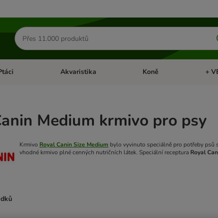
Hledat
produkty
Ptáci
Akvaristika
Koně
+ V
vřít menu: Malá zvířata
Otevřít menu: Ptáci
Otevřít menu: Akvaristika
Otevří
Canin Medium krmivo pro psy
Krmivo
Royal Canin Size Medium
bylo vyvinuto speciálně pro potřeby psů s
vhodné krmivo plné cenných nutričních látek. Speciální receptura
Royal Can
edků