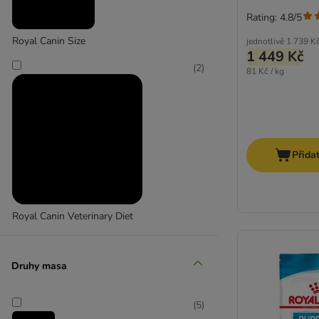
Kitten
Rating: 4.8/5
Adult
Royal Canin Size
Ageing
jednotlivě
1 739 K
1 449 Kč
(
2
)
81 Kč / kg
Sterilised
Indoor / Outdoor
Exigent
Care Nutrition
Přida
Veterinary Diet
Vet Care Nutrition
Royal Canin Veterinary Diet
Kapsičky
Royal Canin Gastro-Intestinal
Royal Canin Fibre Response
Druhy masa
Royal Canin Hypoallergenic
Royal Canin Anallergenic
(
5
)
Royal Canin Urinary