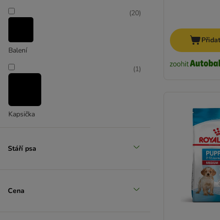
(
20
)
Přida
Balení
(
1
)
Kapsička
Stáří psa
Cena