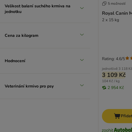
5 možností
Velikost balení suchého krmiva na
jednotku
Royal Canin 
2 x 15 kg
Cena za kilogram
Rating: 4.6/5
Hodnocení
jednotlivě
3 118 K
3 109 Kč
104 Kč / kg
Veterinání krmivo pro psy
2 954 Kč
Přida