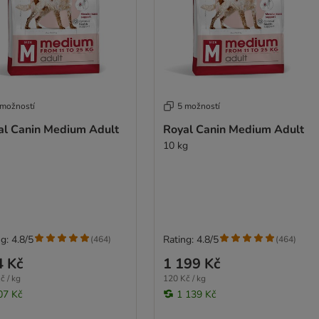
 možností
5 možností
al Canin Medium Adult
Royal Canin Medium Adult
10 kg
g: 4.8/5
Rating: 4.8/5
(
464
)
(
464
)
4 Kč
1 199 Kč
č / kg
120 Kč / kg
07 Kč
1 139 Kč