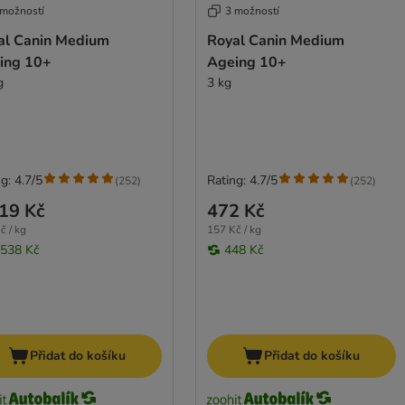
 možností
3 možností
al Canin Medium
Royal Canin Medium
ing 10+
Ageing 10+
g
3 kg
g: 4.7/5
Rating: 4.7/5
(
252
)
(
252
)
19 Kč
472 Kč
č / kg
157 Kč / kg
 538 Kč
448 Kč
Přidat do košíku
Přidat do košíku