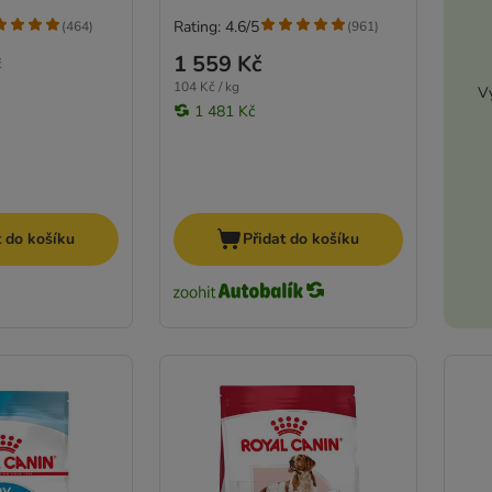
Rating: 4.6/5
(
464
)
(
961
)
1 559 Kč
č
104 Kč / kg
Vy
1 481 Kč
t do košíku
Přidat do košíku