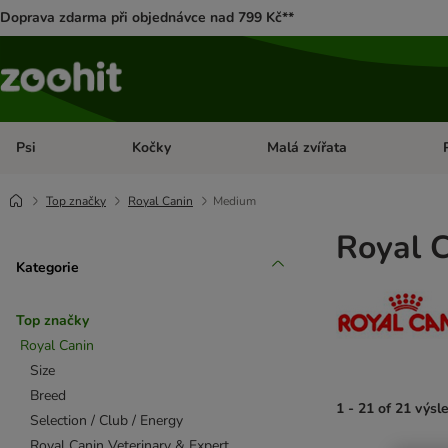
Doprava zdarma při objednávce nad 799 Kč**
Psi
Kočky
Malá zvířata
Otevřít menu: Psi
Otevřít menu: Kočky
Ote
Top značky
Royal Canin
Medium
Royal 
Kategorie
Top značky
Royal Canin
Size
Breed
1 - 21 of 21 výsl
Selection / Club / Energy
Royal Canin Veterinary & Expert