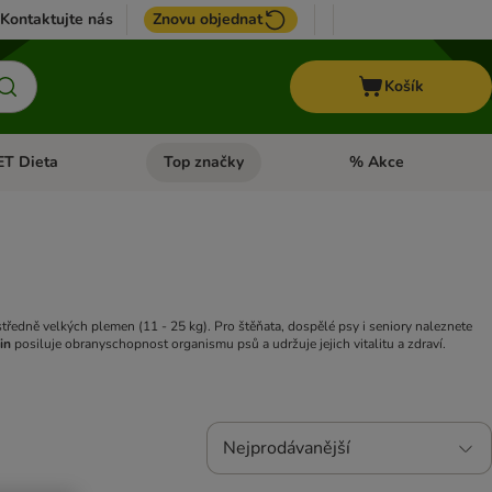
Kontaktujte nás
Znovu objednat
Košík
ET Dieta
Top značky
% Akce
t menu: Koně
Otevřít menu: + VET Dieta
Otevřít menu: Top znač
tředně velkých plemen (11 - 25 kg). Pro štěňata, dospělé psy i seniory naleznete
in
posiluje obranyschopnost organismu psů a udržuje jejich vitalitu a zdraví.
Nejprodávanější