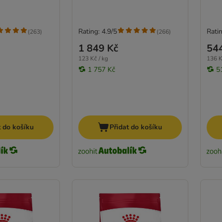
Rating: 4.9/5
Ratin
(
263
)
(
266
)
1 849 Kč
54
123 Kč / kg
136 K
1 757 Kč
5
t do košíku
Přidat do košíku