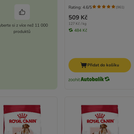
Rating: 4.6/5
(
961
)
509 Kč
127 Kč / kg
berte si z více než 11 000
484 Kč
produktů
Přidat do košíku