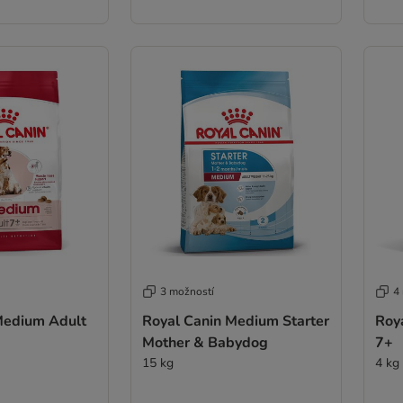
3 možností
4
Medium Adult
Royal Canin Medium Starter
Roy
Mother & Babydog
7+
15 kg
4 kg