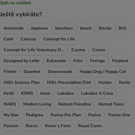
Zpět na začátek
Ještě vybíráte?
Animonda
Applaws
beeztees
bosch
Bozita
Brit
Catit
Catessy
Concept for Life
Concept for Life Veterinary Diet
Cosma
Curver
Designed by Lotte
Eukanuba
Felix
Feringa
Ferplast
Fitmin
Gourmet
Greenwoods
Happy Dog / Happy Cat
Hill's Science Plan
Hill's Prescription Diet
Hunter
Karlie
Kerbl
KONG
kooa
Lukullus
Lukullus A Casa
MARS
Modern Living
Natural Paradise
Nomad Tales
My Star
Pedigree
Purina Pro Plan
Purina
Purina One
Purizon
Rocco
Rosie´s Farm
Royal Canin