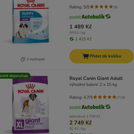
Rating: 5/5
(
8
)
1 489 Kč
99 Kč / kg
1 415 Kč
Přidat do košíku
2 možností
oohit doporučuje
Royal Canin Giant Adult
výhodné balení: 2 x 15 kg
Rating: 4.7/5
(
719
)
jednotlivě
2 758 Kč
2 749 Kč
92 Kč / kg