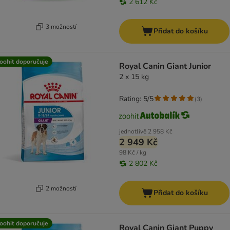
2 612 Kč
3 možností
Přidat do košíku
oohit doporučuje
Royal Canin Giant Junior
2 x 15 kg
Rating: 5/5
(
3
)
jednotlivě
2 958 Kč
2 949 Kč
98 Kč / kg
2 802 Kč
2 možností
Přidat do košíku
oohit doporučuje
Royal Canin Giant Puppy