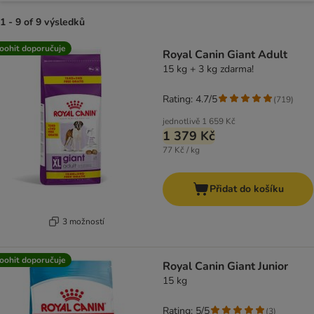
1 - 9 of 9 výsledků
product items have been changed
oohit doporučuje
Royal Canin Giant Adult
15 kg + 3 kg zdarma!
Rating: 4.7/5
(
719
)
jednotlivě
1 659 Kč
1 379 Kč
77 Kč / kg
Přidat do košíku
3 možností
oohit doporučuje
Royal Canin Giant Junior
15 kg
Rating: 5/5
(
3
)