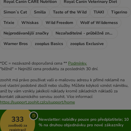
Royal Canin CARE Nutrition
Royal Canin Veterinary Diet
Simon´s Cat
Smilla
Taste of the Wild
TIAKI
Tigerino
Trixie
Whiskas
Wild Freedom
Wolf of Wilderness
Nejprodávanější značky
Nezařaditelné - průběžně značky
Warner Bros
zooplus Basics
zooplus Exclusive
*DC = nezávazně doporučená cena **
Podmínky.
"běžně" = Nejnižší cena produktu za posledních 30 dní.
zoohit má právo používat vaši e-mailovou adresu k přímé reklamě na
své vlastní podobné zboží nebo služby. Můžete kdykoli vznést námitku,
aniž by vám vznikly jakékoli náklady kromě základních nákladů za
kontakt zákaznického servisu zoohit. Více informací:
https://support.zoohit.cz/cs/support/home
333
Newsletter: nabídky pouze pro předplatitele; 10
% na druhou objednávku pro nové zákazníky
zooBodů za
registraci!