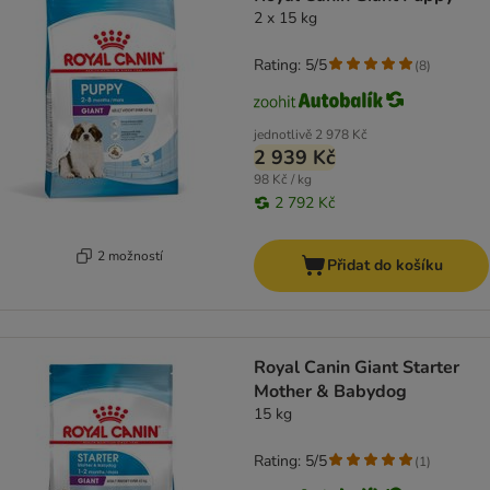
2 x 15 kg
Rating: 5/5
(
8
)
jednotlivě
2 978 Kč
2 939 Kč
98 Kč / kg
2 792 Kč
2 možností
Přidat do košíku
Royal Canin Giant Starter
Mother & Babydog
15 kg
Rating: 5/5
(
1
)