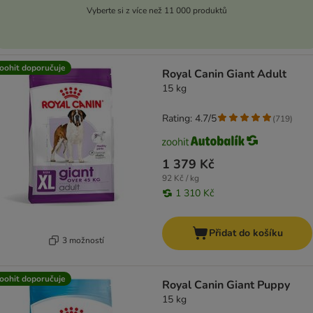
Vyberte si z více než 11 000 produktů
oohit doporučuje
Royal Canin Giant Adult
15 kg
Rating: 4.7/5
(
719
)
1 379 Kč
92 Kč / kg
1 310 Kč
Přidat do košíku
3 možností
oohit doporučuje
Royal Canin Giant Puppy
15 kg