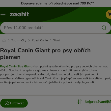
Doprava zdarma při objednávce nad 799 Kč**
Menu
Hledat
produkty
Top značky
Royal Canin
Giant
Royal Canin Giant pro psy obřích
plemen
Royal Canin Size Giant
- kompletní vyvážené krmivo pro psy velkých plemen nad
45 kg. Speciální receptura s glukosaminem, chondroitinem a rybím tukem
podporuje zdraví chrupavek a kloubů, které jsou u takto velkých psů velmi
namáhány. Velikost granulí Royal Canin Giant je přizpůsobena velkým čelistem psů,
motivuje psi ke kousání a tak zabraňuje hltání a polykání celých granulí.
Nejprodávanější
Filtrovat