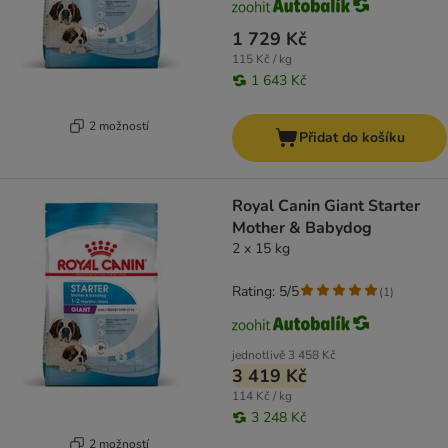
1 729 Kč
115 Kč / kg
1 643 Kč
2 možností
Přidat do košíku
Royal Canin Giant Starter
Mother & Babydog
2 x 15 kg
Rating: 5/5
(
1
)
jednotlivě
3 458 Kč
3 419 Kč
114 Kč / kg
3 248 Kč
2 možností