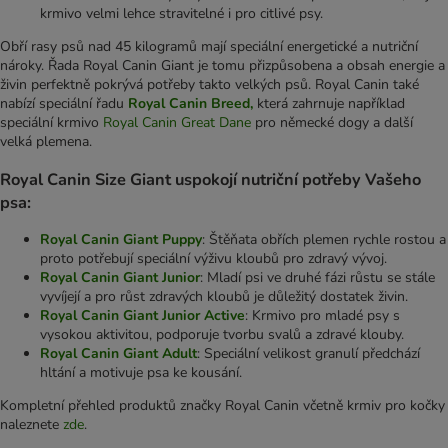
krmivo velmi lehce stravitelné i pro citlivé psy.
Obří rasy psů nad 45 kilogramů mají speciální energetické a nutriční
nároky. Řada Royal Canin Giant je tomu přizpůsobena a obsah energie a
živin perfektně pokrývá potřeby takto velkých psů. Royal Canin také
nabízí speciální řadu
Royal Canin Breed,
která zahrnuje například
speciální krmivo
Royal Canin Great Dane
pro německé dogy a další
velká plemena.
Royal Canin Size Giant uspokojí nutriční potřeby Vašeho
psa:
Royal Canin Giant Puppy
: Štěňata obřích plemen rychle rostou a
proto potřebují speciální výživu kloubů pro zdravý vývoj.
Royal Canin Giant Junior
: Mladí psi ve druhé fázi růstu se stále
vyvíjejí a pro růst zdravých kloubů je důležitý dostatek živin.
Royal Canin Giant Junior Active
: Krmivo pro mladé psy s
vysokou aktivitou, podporuje tvorbu svalů a zdravé klouby.
Royal Canin Giant Adult
: Speciální velikost granulí předchází
hltání a motivuje psa ke kousání.
Kompletní přehled produktů značky Royal Canin včetně krmiv pro kočky
naleznete
zde
.