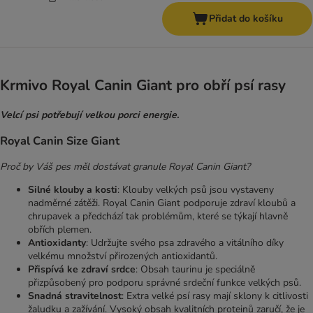
Přidat do košíku
Krmivo Royal Canin Giant pro obří psí rasy
Velcí psi potřebují velkou porci energie.
Royal Canin Size Giant
Proč by Váš pes měl dostávat granule Royal Canin Giant?
Silné klouby a kosti
: Klouby velkých psů jsou vystaveny
nadměrné zátěži. Royal Canin Giant podporuje zdraví kloubů a
chrupavek a předchází tak problémům, které se týkají hlavně
obřích plemen.
Antioxidanty
: Udržujte svého psa zdravého a vitálního díky
velkému množství přirozených antioxidantů.
Přispívá ke zdraví srdce
: Obsah taurinu je speciálně
přizpůsobený pro podporu správné srdeční funkce velkých psů.
Snadná stravitelnost
: Extra velké psí rasy mají sklony k citlivosti
žaludku a zažívání. Vysoký obsah kvalitních proteinů zaručí, že je