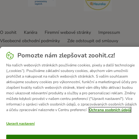
O zoohit
Kariéra
Firemní webové stránky
Impressum
Všeobecné obchodní podmínky
Zde odstoupit od smlouvy
Zákon o digitálních službách
Likvidace baterií
Kontakt
Pomozte nám zlepšovat zoohit.cz!
Poštovné a dodací termín
Způsoby platby
Na našich webových stránkách používáme cookies, pixely a další technologie
Partnerský program
Ochrana osobních údajů
(„cookies“). Používáme základní soubory cookies, abychom vám umožnili
Ochrana osobních údajů
Prohlášení o přístupnosti
prohlížet a nakupovat na našich webových stránkách. S vaším souhlasem
aktivujeme soubory cookies pro výkonnostní, funkční a marketingové účely pro
© zooplus SE
2026
zlepšení kvality našich webových stránek, které vám díky této aktivaci budou
moci ukazovat relevantní produkty a služby a pro personalizaci reklam. Změny
můžete kdykoli provést v našem centru preferencí ("Upravit nastavení"). Více
informací o správci vašich osobních údajů, o zpracovávaných osobních údajích
a účelu zpracování naleznete v Centru preferencí
Ochrana osobních údajů
Upravit nastavení