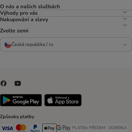
O nás a našich službách
Výhody pro vás
Nakupování a slevy
Zvolte zemi
Česká republika / cs
Způsoby platby
PLATBA PŘEDEM
DOBÍRKA
PLATBA PŘEDEM Payment Met
DOBÍRKA Pa
Visa Payment Method
Mastercard Payment Method
PayPal Payment Method
Apple pay Payment Method
GooglePay Payment Method