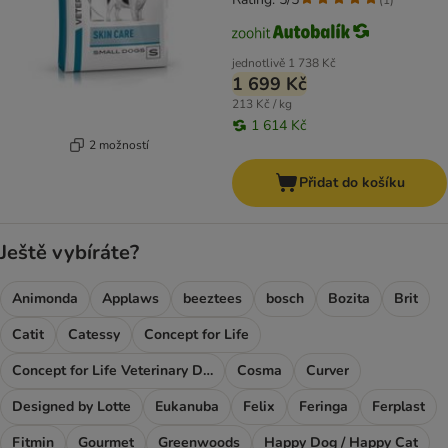
jednotlivě
1 738 Kč
1 699 Kč
213 Kč / kg
1 614 Kč
2 možností
Přidat do košíku
Ještě vybíráte?
Animonda
Applaws
beeztees
bosch
Bozita
Brit
Catit
Catessy
Concept for Life
Concept for Life Veterinary Diet
Cosma
Curver
Designed by Lotte
Eukanuba
Felix
Feringa
Ferplast
Fitmin
Gourmet
Greenwoods
Happy Dog / Happy Cat