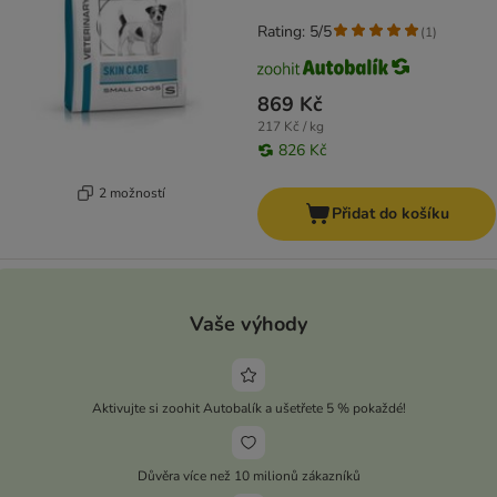
Rating: 5/5
(
1
)
869 Kč
217 Kč / kg
826 Kč
2 možností
Přidat do košíku
Vaše výhody
Aktivujte si zoohit Autobalík a ušetřete 5 % pokaždé!
Důvěra více než 10 milionů zákazníků