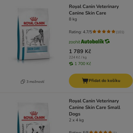
Royal Canin Veterinary
Canine Skin Care
8 kg
Rating: 4.7/5
(
101
)
1 789 Kč
224 Kč / kg
1 700 Kč
Přidat do košíku
3 možností
Royal Canin Veterinary
Canine Skin Care Small
Dogs
2 x 4 kg
Rating: 5/5
(
1
)