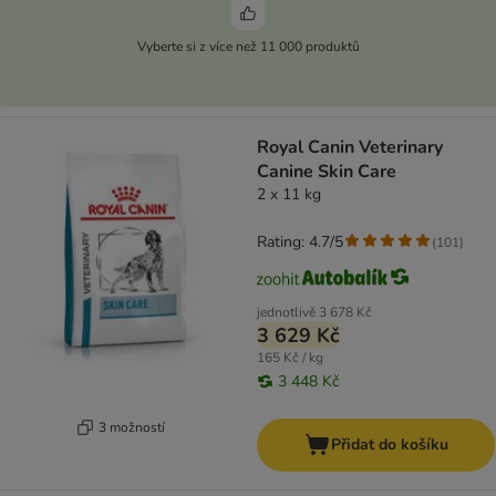
Vyberte si z více než 11 000 produktů
Royal Canin Veterinary
Canine Skin Care
2 x 11 kg
Rating: 4.7/5
(
101
)
jednotlivě
3 678 Kč
3 629 Kč
165 Kč / kg
3 448 Kč
3 možností
Přidat do košíku