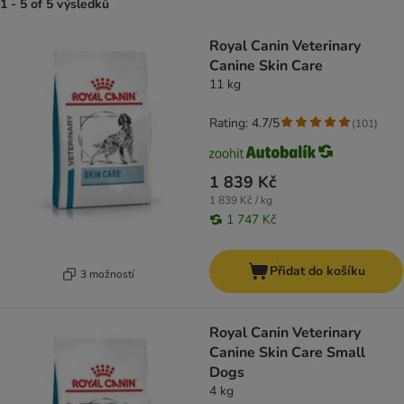
1 - 5 of 5 výsledků
product items have been changed
Royal Canin Veterinary
Canine Skin Care
11 kg
Rating: 4.7/5
(
101
)
1 839 Kč
1 839 Kč / kg
1 747 Kč
Přidat do košíku
3 možností
Royal Canin Veterinary
Canine Skin Care Small
Dogs
4 kg