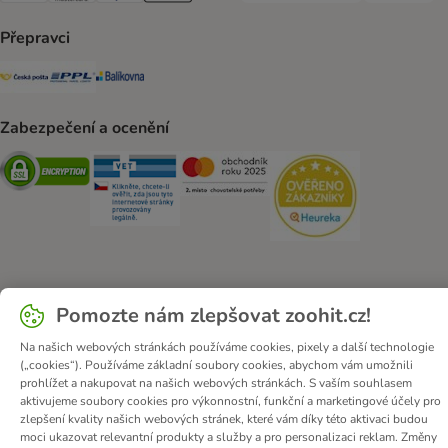
Přepravci
Česká pošta Shipping Method
PPL Shipping Method
Balíkovna Shipping Method
Zabezpečení a ocenění
Security
Security
Security
Security
O zoohit
Kariéra
Firemní webové stránky
Impressum
Pomozte nám zlepšovat zoohit.cz!
Všeobecné obchodní podmínky
Zde odstoupit od smlouvy
Na našich webových stránkách používáme cookies, pixely a další technologie
Zákon o digitálních službách
Likvidace baterií
Kontakt
(„cookies“). Používáme základní soubory cookies, abychom vám umožnili
prohlížet a nakupovat na našich webových stránkách. S vaším souhlasem
Poštovné a dodací termín
Způsoby platby
aktivujeme soubory cookies pro výkonnostní, funkční a marketingové účely pro
Partnerský program
Ochrana osobních údajů
zlepšení kvality našich webových stránek, které vám díky této aktivaci budou
moci ukazovat relevantní produkty a služby a pro personalizaci reklam. Změny
Ochrana osobních údajů
Prohlášení o přístupnosti