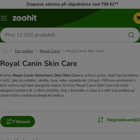
Doprava zdarma při objednávce nad 799 Kč**
Menu
Hledat
produkty
Top značky
Royal Canin
Royal Canin Skin Care
Royal Canin Skin Care
Krmivo
Royal Canin Veterinary Diet Skin Care
je určeno psům, kteří trpí problémy
s kůží, jako je svědění, záněty, lupy nebo vypadávání chlupů. Příčinou problémů s
kůží mohou být také alergické reakce. Krmivo Royal Canin Skin Care má nízký
alergenní potenciál.
Lněné semínky, olej z brutnáku a sójový a rybí olej podporují
zdraví kůže a redukují alergické reakce.
Nejprodávanější
Filtrovat