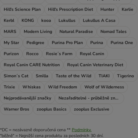
Hill's Science Plan
Hill's Prescription Diet
Hunter
Karlie
Kerbl
KONG
kooa
Lukullus
Lukullus A Casa
MARS
Modern Living
Natural Paradise
Nomad Tales
My Star
Pedigree
Purina Pro Plan
Purina
Purina One
Purizon
Rocco
Rosie´s Farm
Royal Canin
Royal Canin CARE Nutrition
Royal Canin Veterinary Diet
Simon´s Cat
Smilla
Taste of the Wild
TIAKI
Tigerino
Trixie
Whiskas
Wild Freedom
Wolf of Wilderness
Nejprodávanější značky
Nezařaditelné - průběžně značky
Warner Bros
zooplus Basics
zooplus Exclusive
*DC = nezávazně doporučená cena **
Podmínky.
"běžně" = Nejnižší cena produktu za posledních 30 dní.